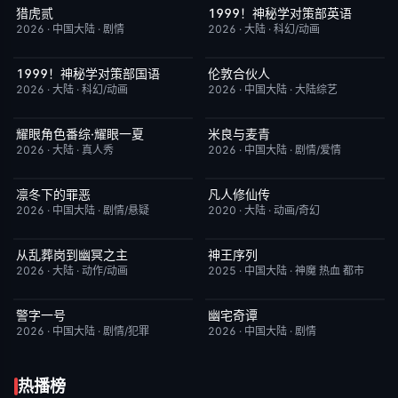
猎虎贰
1999！神秘学对策部英语
今日更新
8.0
更新至第3集
10.0
2026
·
中国大陆
·
剧情
2026
·
大陆
·
科幻/动画
1999！神秘学对策部国语
伦敦合伙人
更新至第3集
2.0
更新至第1期
6.0
2026
·
大陆
·
科幻/动画
2026
·
中国大陆
·
大陆综艺
耀眼角色番综·耀眼一夏
米良与麦青
今日更新
8.0
更新至第15集
5.0
2026
·
大陆
·
真人秀
2026
·
中国大陆
·
剧情/爱情
凛冬下的罪恶
凡人修仙传
完结
3.0
更新至第186集
7.9
2026
·
中国大陆
·
剧情/悬疑
2020
·
大陆
·
动画/奇幻
从乱葬岗到幽冥之主
神王序列
更新至第13集
5.0
更新至第202集
4.0
2026
·
大陆
·
动作/动画
2025
·
中国大陆
·
神魔 热血 都市
警字一号
幽宅奇谭
更新至第28集
10.0
已完结
10.0
2026
·
中国大陆
·
剧情/犯罪
2026
·
中国大陆
·
剧情
热播榜