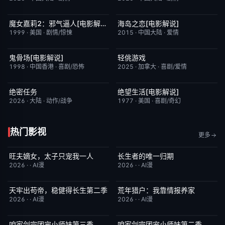
魔女嘉莉2：邪气逼人[电影解说]
海岛之恋[电影解说]
已完结
5.7
已完结
3.4
1999
·
美国
·
剧情/惊悚
2015
·
中国大陆
·
爱情
鬼骨场[电影解说]
轻佻游戏
已完结
4.6
昨日更新
6.3
1998
·
中国香港
·
喜剧/恐怖
2025
·
加拿大
·
喜剧/爱情
绝密任务
绝望生活[电影解说]
昨日更新
3.0
已完结
7.8
2026
·
大陆
·
动作/战争
1977
·
美国
·
喜剧/奇幻
热门影视
更多
旺夫嫡女，太子只宠我一人
长生者的唯一归期
完结
4.0
完结
2.0
2026
·
·
AI漫
2026
·
·
AI漫
天牢出苟帝，稳健得长生第二季
荒年猎户：我靠情报养家
完结
8.0
完结
2.0
2026
·
·
AI漫
2026
·
·
AI漫
咱家剑宗团宠小师妹第三季
咱家剑宗团宠小师妹第二季
已完结
6.0
已完结
6.0