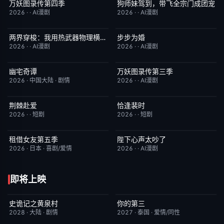
万妖图录传第四季
狗师妹驾到，带飞全宗门成团宠
完结
10.0
完结
10.0
2026
·
·
AI漫剧
2026
·
·
AI漫剧
两界穿梭：我用热武器物理横推修真界
步步为婚
完结
10.0
完结
10.0
2026
·
·
AI漫剧
2026
·
·
AI漫剧
幽宅奇谭
万妖图录传第三季
已完结
10.0
完结
10.0
2026
·
中国大陆
·
剧情
2026
·
·
AI漫剧
荆棘赴爱
恰逢裴时
完结
10.0
完结
10.0
2026
·
·
短剧
2026
·
·
短剧
租借女友第五季
陛下心声太吵了
已完结
10.0
完结
10.0
2026
·
日本
·
喜剧/爱情
2026
·
·
AI漫剧
即将上映
史诡记之黄泉村
你的第三
6月23日更新
7.0
更新至第02集
9.0
2028
·
大陆
·
剧情
2027
·
泰国
·
爱情/同性