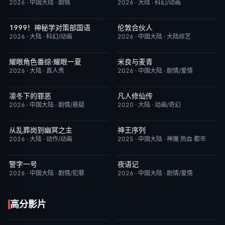
2026
·
中国大陆
·
剧情
2026
·
大陆
·
科幻/动画
1999！神秘学对策部国语
伦敦合伙人
更新至第3集
2.0
更新至第1期
6.0
2026
·
大陆
·
科幻/动画
2026
·
中国大陆
·
大陆综艺
耀眼角色番综·耀眼一夏
米良与麦青
今日更新
8.0
更新至第15集
5.0
2026
·
大陆
·
真人秀
2026
·
中国大陆
·
剧情/爱情
凛冬下的罪恶
凡人修仙传
完结
3.0
更新至第186集
7.9
2026
·
中国大陆
·
剧情/悬疑
2020
·
大陆
·
动画/奇幻
从乱葬岗到幽冥之主
神王序列
更新至第13集
5.0
更新至第202集
4.0
2026
·
大陆
·
动作/动画
2025
·
中国大陆
·
神魔 热血 都市
警字一号
夜语记
更新至第28集
10.0
更新至第17集
3.0
2026
·
中国大陆
·
剧情/犯罪
2026
·
中国大陆
·
剧情/爱情
高分影片