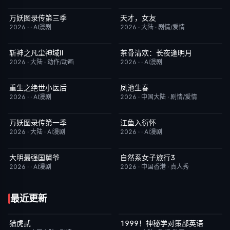
万妖图录传第三季
天才，女友
完结
10.0
更新至第16集
7.0
2026
·
·
AI漫剧
2026
·
大陆
·
剧情/爱情
斩神之凡尘神域Ⅱ
茶骨清欢：长夜逢明月
更新至第09集
4.0
完结
10.0
2026
·
大陆
·
动作/动画
2026
·
·
AI漫剧
重生之绝世小医后
凤池生春
完结
5.0
已完结
9.0
2026
·
·
AI漫剧
2026
·
中国大陆
·
剧情/爱情
万妖图录传第一季
江鱼入衍怀
完结
8.0
完结
10.0
2026
·
大陆
·
AI漫剧
2026
·
·
AI漫剧
大明最强国舅爷
自然系女子旅行3
完结
10.0
已完结
2.0
2026
·
·
AI漫剧
2026
·
中国香港
·
真人秀
最近更新
猎虎贰
1999！神秘学对策部英语
今日更新
8.0
更新至第3集
10.0