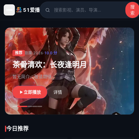
搜
51爱播
索
51爱播
- 电影、电视剧、动漫、综艺、短剧高清在线观看
推荐
剧集
·
2026
·
10.0
分
茶骨清欢：长夜逢明月
暂无简介，敬请期待
立即播放
详情
今日推荐