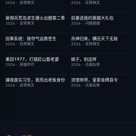
2026
·
·
反转爽文
2026
·
·
反转爽文
雇佣兵荒岛求生爆火出圈第二季
前妻送我的离婚大礼包
已完结
6.0
已完结
5.0
2026
·
·
反转爽文
2026
·
·
闪婚离婚
因果系统：我夺气运救苍生
杀神归来，横压天下无敌
已完结
9.0
已完结
4.0
2026
·
·
反转爽文
2026
·
·
反转爽文
重回1977，打猎赶山娶老婆
娘子，别这样
已完结
9.0
已完结
3.0
2026
·
·
穿越年代
2026
·
·
古装仙侠
嫌我是实习生，我亮出老板身份
流氓帝师，皇家金牌县令
已完结
5.0
已完结
3.0
2026
·
·
反转爽文
2026
·
·
古装仙侠