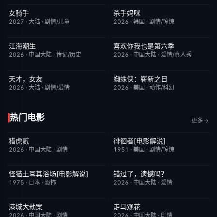
女骑手
杀手妈咪
7月15日更新
8.0
更新至第03集
9.0
2027
·
大陆
·
剧情/儿童
2026
·
韩国
·
剧情/惊悚
江海潮生
喜欢你我也是第六季
更新至第26集
6.0
今日更新
4.0
2026
·
中国大陆
·
传记/历史
2026
·
中国大陆
·
爱情/真人秀
天才，女友
蜘蛛侠：崭新之日
更新至第16集
7.0
TC中字
7.8
2026
·
大陆
·
剧情/爱情
2026
·
美国
·
动作/科幻
热门电影
更多
猎虎贰
徘徊者[电影解说]
今日更新
8.0
已完结
6.9
2026
·
中国大陆
·
剧情
1951
·
美国
·
剧情/惊悚
怪猫土耳其浴场[电影解说]
错过了，遗憾吗？
已完结
5.9
今日更新
8.0
1975
·
日本
·
恐怖
2026
·
中国大陆
·
爱情
港城大劫案
走马观花
今日更新
7.0
今日更新
3.0
2026
·
中国大陆
·
剧情
2026
·
中国大陆
·
剧情