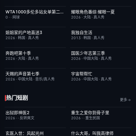
WTA1000多伦多站女单第二轮：戴伊VS高芙
耀眼角色番综·耀眼一夏
今日更新
5.0
今日更新
8.0
0
·
·
网球
2026
·
大陆
·
真人秀
姐姐家的产地直送3
我独自生活
更新至第02集
10.0
昨日更新
9.0
2026
·
韩国
·
真人秀
2013
·
韩国
·
真人秀
奔跑吧第十季
国医少年志第三季
已完结
3.0
昨日更新
10.0
2026
·
大陆
·
真人秀
2026
·
中国大陆
·
真人秀
天赐的声音第七季
宇宙帮帮忙
今日更新
9.0
更新至第3期
3.0
2026
·
中国大陆
·
音乐/真人秀
2026
·
中国大陆
·
真人秀
热门短剧
更多
出狱即神医2
重生之爱你到骨子里
已完结
6.0
已完结
5.0
2026
·
·
反转爽文
2026
·
·
重生民国
玄医入世：风起光州
什么大哥，叫我高律师
已完结
9.0
已完结
6.0