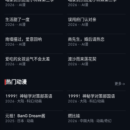
2026
·
·
AI漫
2026
·
·
AI漫
生活甜了一度
误闯府门认对亲
完结
1.0
完结
5.0
2026
·
·
AI漫
2026
·
·
AI漫
南墙撞过，爱意回响
商先生，婚后请热恋
完结
5.0
完结
4.0
2026
·
·
AI漫
2026
·
·
AI漫
爱吃的女孩运气不会太差
渡沙而来莲花契
完结
7.0
完结
4.0
2026
·
·
AI漫
2026
·
·
AI漫
热门动漫
更多
1999！神秘学对策部英语
1999！神秘学对策部国语
更新至第3集
10.0
更新至第3集
2.0
2026
·
大陆
·
科幻/动画
2026
·
大陆
·
科幻/动画
元祖！BanG Dream酱
燃比娃
更新至第44集
8.1
昨日更新
6.8
2025
·
日本
·
动画
2026
·
中国大陆
·
动画/奇幻