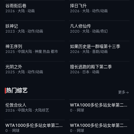
谷雨街后巷
择日飞升
更新至第03集
6.0
更新至第6集
5.0
2026
·
大陆
·
动画
2026
·
大陆
·
动作/动画
妖神记
凡人修仙传
更新至第441集
2.0
更新至第186集
7.9
2023
·
大陆
·
动作/动画
2020
·
大陆
·
动画/奇幻
神王序列
如果历史是一群喵第十三季
更新至第202集
4.0
更新至第06集
2.0
2025
·
中国大陆
·
神魔 热血 都市
2026
·
大陆
·
喜剧/动画
光阴之外
擅长逃跑的殿下第二季
更新至第34集
1.0
更新至第04集
10.0
2025
·
大陆
·
动作/动画
2026
·
日本
·
动画
热门综艺
更多
伦敦合伙人
WTA1000多伦多站女单第二轮：扎拉祖阿VS费尔南德斯
更新至第1期
6.0
今日更新
5.0
2026
·
中国大陆
·
大陆综艺
0
·
·
网球
WTA1000多伦多站女单第二轮：帕克斯VS伊埃拉
WTA1000多伦多站女单第二轮：卡萨金娜VS莱巴金娜
今日更新
5.0
今日更新
3.0
0
·
·
网球
0
·
·
网球