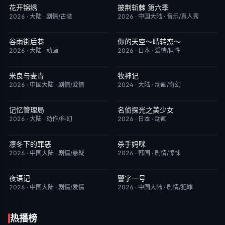
花开锦绣
披荆斩棘 第六季
更新至第3集
5.0
更新至超前企划第2期
4.0
2026
·
大陆
·
剧情/古装
2026
·
中国大陆
·
音乐/真人秀
谷雨街后巷
你的天空～晴转恋～
更新至第4集
6.0
更新至第02集
4.0
2026
·
大陆
·
动画
2026
·
日本
·
爱情/同性
米良与麦青
牧神记
更新至第17集
5.0
更新至第95集
5.0
2026
·
中国大陆
·
剧情/爱情
2024
·
大陆
·
动画/奇幻
记忆管理局
名侦探光之美少女
更新至第4集
6.0
更新至第28集
7.0
2026
·
大陆
·
动作/科幻
2026
·
日本
·
动画
凛冬下的罪恶
杀手妈咪
已完结
3.0
更新至第04集
9.0
2026
·
中国大陆
·
剧情/悬疑
2026
·
韩国
·
剧情/惊悚
夜语记
警字一号
更新至第18集
3.0
更新至第30集
10.0
2026
·
中国大陆
·
剧情/爱情
2026
·
中国大陆
·
剧情/犯罪
热播榜