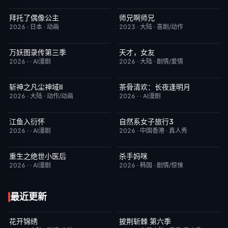
拜托了偶像公主
师兄啊师兄
更新至第18集
1.0
更新至第153集
4.0
2026
·
日本
·
动画
2023
·
大陆
·
喜剧/动作
万妖图录传第三季
天才，女友
完结
10.0
更新至第18集
7.0
2026
·
·
AI漫剧
2026
·
大陆
·
剧情/爱情
斩神之凡尘神域Ⅱ
茶骨清欢：长夜逢明月
更新至第09集
4.0
完结
10.0
2026
·
大陆
·
动作/动画
2026
·
·
AI漫剧
江鱼入衍怀
自然系女子旅行3
完结
10.0
已完结
2.0
2026
·
·
AI漫剧
2026
·
中国香港
·
真人秀
重生之绝世小医后
杀手妈咪
完结
5.0
更新至第04集
9.0
2026
·
·
AI漫剧
2026
·
韩国
·
剧情/惊悚
最近更新
花开锦绣
披荆斩棘 第六季
更新至第3集
5.0
更新至超前企划第2期
4.0