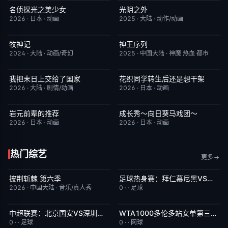
名侦探光之美少女
光阴之外
更新至第28集
7.0
更新至第34集
1.0
2026
·
日本
·
动画
2025
·
大陆
·
动作/动画
牧神记
神王序列
更新至第95集
5.0
更新至第202集
4.0
2024
·
大陆
·
动画/奇幻
2025
·
中国大陆
·
神魔 热血 都市
我把末日上交给了国家
花织同学转生后还是想干架
更新至第32集
4.0
更新至第05集
6.0
2026
·
大陆
·
剧情/动画
2026
·
日本
·
动画
岩元前辈的推荐
成长秀～向日葵马戏团～
更新至第6集
2.0
更新至第06集
7.0
2026
·
日本
·
动画
2026
·
日本
·
动画
热门综艺
更多
披荆斩棘 第六季
足球热身赛：拜仁慕尼黑VS阿斯顿维拉20260807
更新至超前企划第2期
4.0
今日更新
5.0
2026
·
中国大陆
·
音乐/真人秀
0
·
·
足球
中超联赛：北京国安VS深圳新鹏城20260807
WTA1000多伦多站女单第三轮：斯维托丽娜VS波塔波娃
今日更新
5.0
今日更新
7.0
0
·
·
足球
0
·
·
网球