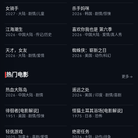
女骑手
杀手妈咪
7月15日更新
8.0
更新至第04集
9.0
2027
·
大陆
·
剧情/儿童
2026
·
韩国
·
剧情/惊悚
江海潮生
喜欢你我也是 第六季
更新至第28集
6.0
更新至第10期陪看
4.0
2026
·
中国大陆
·
传记/历史
2026
·
中国大陆
·
爱情/真人秀
天才，女友
蜘蛛侠：崭新之日
更新至第18集
7.0
TC中字
7.8
2026
·
大陆
·
剧情/爱情
2026
·
美国
·
动作/科幻
热门电影
更多
热血大陈岛
遥远之处
今日更新
2.0
昨日更新
5.5
2026
·
中国大陆
·
剧情
2024
·
美国 / 印度
·
剧情/喜剧
徘徊者[电影解说]
怪猫土耳其浴场[电影解说]
已完结
6.9
已完结
5.9
1951
·
美国
·
剧情/惊悚
1975
·
日本
·
恐怖
轻佻游戏
绝密任务
本周更新
6.3
本周更新
3.0
2025
·
加拿大
·
喜剧/爱情
2026
·
大陆
·
动作/战争