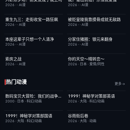
2026
·
·
AI漫
2026
·
·
AI漫
重生九三：走街收宝一路狂飙
被贬皇陵我靠摸骨成就无敌路
完结
10.0
完结
1.0
2026
·
·
AI漫
2026
·
·
AI漫
本座这辈子只想一个人清净
分家住猪圈：银元来翻身
完结
7.0
完结
9.0
2026
·
·
AI漫
2026
·
·
AI漫
索房之战
你的天空～晴转恋～
完结
4.0
更新至第02集
4.0
2026
·
·
AI漫
2026
·
日本
·
爱情/同性
热门动漫
更多
数码宝贝大冒险：我们的战争游戏！
1999！神秘学对策部英语
昨日更新
8.9
更新至第3集
10.0
2000
·
日本
·
科幻/动画
2026
·
大陆
·
科幻/动画
1999！神秘学对策部国语
谷雨街后巷
更新至第3集
2.0
更新至第4集
6.0
2026
·
大陆
·
科幻/动画
2026
·
大陆
·
动画