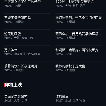
毒医嫡女捡了个禁欲侯爷
1999！神秘学对策部英语
完结
10.0
更新至第3集
10.0
2026
·
·
AI漫
2026
·
大陆
·
科幻/动画
万妖图录传第四季
狗师妹驾到，带飞全宗门成团宠
完结
10.0
完结
10.0
2026
·
·
AI漫剧
2026
·
·
AI漫剧
遮天动画版
两界穿梭：我用热武器物理横推修真界
更新至第174集
10.0
完结
10.0
2023
·
大陆
·
动画/奇幻
2026
·
·
AI漫剧
万古神帝
和嫡姐进错婚房，清冷权臣变忠犬
更新至第7集
10.0
完结
10.0
2026
·
中国大陆
·
动作/动画
2026
·
·
短剧
茶骨清欢：长夜逢明月
我养的病秧子是大佬
完结
10.0
完结
10.0
2026
·
·
AI漫剧
2026
·
·
AI漫剧
即将上映
史诡记之黄泉村
你的第三
6月23日更新
7.0
更新至第02集
9.0
2028
·
大陆
·
剧情
2027
·
泰国
·
爱情/同性