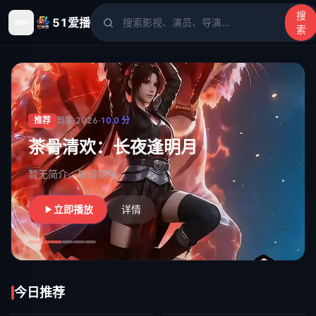
搜
51爱播
索
51爱播
- 电影、电视剧、动漫、综艺、短剧高清在线观看
推荐
剧集
·
2026
·
10.0
分
茶骨清欢：长夜逢明月
暂无简介，敬请期待
立即播放
详情
今日推荐