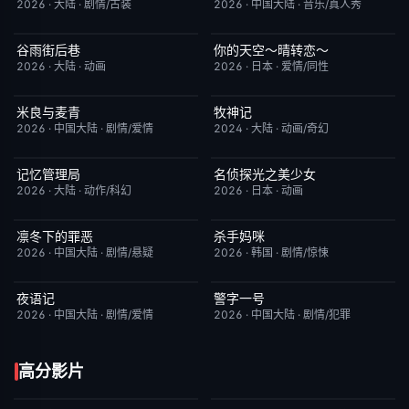
2026
·
大陆
·
剧情/古装
2026
·
中国大陆
·
音乐/真人秀
谷雨街后巷
你的天空～晴转恋～
更新至第4集
6.0
更新至第02集
4.0
2026
·
大陆
·
动画
2026
·
日本
·
爱情/同性
米良与麦青
牧神记
更新至第17集
5.0
更新至第95集
5.0
2026
·
中国大陆
·
剧情/爱情
2024
·
大陆
·
动画/奇幻
记忆管理局
名侦探光之美少女
更新至第4集
6.0
更新至第28集
7.0
2026
·
大陆
·
动作/科幻
2026
·
日本
·
动画
凛冬下的罪恶
杀手妈咪
已完结
3.0
更新至第04集
9.0
2026
·
中国大陆
·
剧情/悬疑
2026
·
韩国
·
剧情/惊悚
夜语记
警字一号
更新至第18集
3.0
更新至第30集
10.0
2026
·
中国大陆
·
剧情/爱情
2026
·
中国大陆
·
剧情/犯罪
高分影片