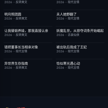
2026
·
·
反转爽文
2026
·
·
现代言情
明月照团圆
夫人她野翻了
已完结
1.0
已完结
2.0
2026
·
·
反转爽文
2026
·
·
现代言情
让我替姐养娃，那我直接认亲
妖魔乱世，从掠夺词条开始崛起
已完结
9.0
已完结
8.0
2026
·
·
反转爽文
2026
·
·
古装仙侠
错把董事长当相亲对象
被出轨后我成了王妃
已完结
9.0
已完结
5.0
2026
·
·
现代言情
2026
·
·
现代言情
异世界生存指南
恰似寒光遇心动
已完结
8.0
已完结
3.0
2026
·
·
反转爽文
2026
·
·
现代言情