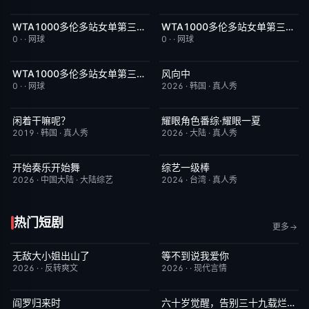
WTA1000多伦多站女单第三轮：萨巴伦卡VS张帅
WTA1000多伦多站女单第三轮：佩古拉VS拉克西莫娃
今日更新
5.0
今日更新
2.0
0
·
·
网球
0
·
·
网球
WTA1000多伦多站女单第三轮：格鲁比奇VS斯瓦泰克
风向中
今日更新
2.0
更新至第02集
10.0
0
·
·
网球
2026
·
韩国
·
真人秀
闲着干嘛呢？
耀眼角色番综·耀眼一夏
昨日更新
4.6
昨日更新
8.0
2019
·
韩国
·
真人秀
2026
·
大陆
·
真人秀
开始奏乐开始舞
综艺一级棒
更新至第3期
9.0
更新至110期
1.0
2026
·
中国大陆
·
大陆综艺
2024
·
台湾
·
真人秀
热门短剧
更多
无敌大小姐出山了
等不到说我爱你
已完结
2.0
已完结
10.0
2026
·
·
反转爽文
2026
·
·
现代言情
阎罗归来时
六十岁觉醒，告别三十九载烂婚姻
已完结
9.0
已完结
7.0