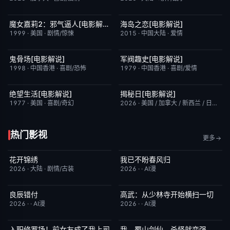
魔女嘉莉2：邪气逼人[电影解说]
海岛之恋[电影解说]
已完结
5.7
已完结
3.4
1999
·
美国
·
剧情/惊悚
2015
·
中国大陆
·
爱情
鬼骨场[电影解说]
军阀趣史[电影解说]
已完结
4.6
已完结
6.6
1998
·
中国香港
·
喜剧/恐怖
1979
·
中国香港
·
喜剧/爱情
绝望生活[电影解说]
揭秘日[电影解说]
已完结
7.8
已完结
6.4
1977
·
美国
·
喜剧/奇幻
2026
·
美国 / 加拿大 / 新西兰 / 日本
·
剧
热门影视
更多
花开锦绣
我已不盼春风归
更新至第3集
5.0
完结
4.0
2026
·
大陆
·
剧情/古装
2026
·
·
AI漫
良辰错付
高武：从少林寺开始横扫一切
完结
7.0
完结
2.0
2026
·
·
AI漫
2026
·
·
AI漫
入职修罗场！前女友成了我上司
我，蜀山剑仙，杀怪就变强
完结
1.0
完结
2.0