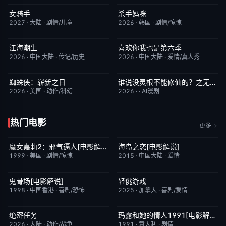
女骑手
杀手妈咪
7月15日更新
8.0
更新至第02集
9.0
2027
·
大陆
·
剧情/儿童
2026
·
韩国
·
剧情/惊悚
江海潮生
喜欢你我也是第六季
更新至第26集
6.0
昨日更新
4.0
2026
·
中国大陆
·
传记/历史
2026
·
中国大陆
·
爱情/真人秀
蜘蛛侠：崭新之日
谁说没灵根不能修仙的？之无灵证道第五季
TC中字
7.8
完结
5.0
2026
·
美国
·
动作/科幻
2026
·
·
AI漫剧
热门电影
更多
魔女嘉莉2：邪气逼人[电影解说]
海岛之恋[电影解说]
已完结
5.7
已完结
3.4
1999
·
美国
·
剧情/惊悚
2015
·
中国大陆
·
爱情
鬼骨场[电影解说]
轻佻游戏
已完结
4.6
昨日更新
6.3
1998
·
中国香港
·
喜剧/恐怖
2025
·
加拿大
·
喜剧/爱情
绝密任务
玛露和她的情人1991[电影解说]
昨日更新
3.0
已完结
6.1
2026
·
大陆
·
动作/战争
1991
·
意大利
·
剧情