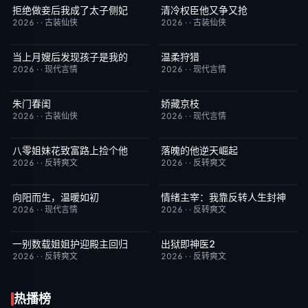
拒绝做妾后我成了太子侧妃
清冷权臣他又争又抢
已完结
5.0
已完结
7.0
2026
·
·
古装仙侠
2026
·
·
古装仙侠
当上月嫂后发现孩子是我的
温柔狩猎
已完结
1.0
已完结
5.0
2026
·
·
现代言情
2026
·
·
现代言情
朱门春闺
娇藏京枝
已完结
1.0
已完结
6.0
2026
·
·
古装仙侠
2026
·
·
现代言情
八零姐妹花致富路上捡个他
落魄的他逆天崛起
已完结
3.0
已完结
4.0
2026
·
·
反转爽文
2026
·
·
反转爽文
向阳而生，温暖如初
情绪主宰：我靠反转人生封神
已完结
6.0
已完结
7.0
2026
·
·
现代言情
2026
·
·
反转爽文
一别数载姐姐护迎殿主回归
出狱即神医2
已完结
1.0
已完结
6.0
2026
·
·
反转爽文
2026
·
·
反转爽文
热播榜