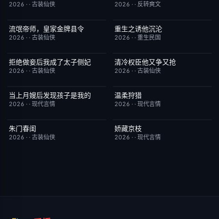
2026
·
·
古装仙侠
2026
·
·
反转爽文
流氓帝师，皇家金牌县令
重生之诱他沉沦
已完结
3.0
已完结
6.0
2026
·
·
古装仙侠
2026
·
·
重生民国
拒绝做妾后我成了太子侧妃
清冷权臣他又争又抢
已完结
5.0
已完结
7.0
2026
·
·
古装仙侠
2026
·
·
古装仙侠
当上月嫂后发现孩子是我的
温柔狩猎
已完结
1.0
已完结
5.0
2026
·
·
现代言情
2026
·
·
现代言情
朱门春闺
娇藏京枝
已完结
1.0
已完结
6.0
2026
·
·
古装仙侠
2026
·
·
现代言情