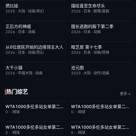
燃比娃
描绘直至生命尽头
HD国语
6.8
更新至第06集
9.0
2025
·
大陆
·
动画/奇幻
2026
·
日本
·
剧情/喜剧
正后方的神威
擅长逃跑的殿下第二季
更新至第06集
1.0
更新至第04集
10.0
2026
·
日本
·
动画
2026
·
日本
·
动画
从0位居民开始的边境领主大人
暗芝居 第十七季
更新至第06集
1.0
更新至第3集
4.0
2026
·
日本
·
动画/奇幻
2026
·
日本
·
动画/惊悚
大千小镇
沧元图
更新至第5集
8.0
更新至第89集
1.0
2026
·
中国大陆
·
动画
2023
·
大陆
·
动作/动画
热门综艺
更多
WTA1000多伦多站女单第二轮：扎拉祖阿VS费尔南德斯
WTA1000多伦多站女单第二轮：帕克斯VS伊埃拉
今日更新
5.0
今日更新
5.0
0
·
·
网球
0
·
·
网球
WTA1000多伦多站女单第二轮：卡萨金娜VS莱巴金娜
WTA1000多伦多站女单第二轮：戴伊VS高芙
今日更新
3.0
今日更新
5.0
0
·
·
网球
0
·
·
网球