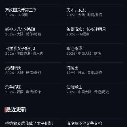
万妖图录传第三季
天才，女友
完结
10.0
更新至第16集
7.0
2026
·
·
AI漫剧
2026
·
大陆
·
剧情/爱情
斩神之凡尘神域Ⅱ
茶骨清欢：长夜逢明月
更新至第09集
4.0
完结
10.0
2026
·
大陆
·
动作/动画
2026
·
·
AI漫剧
自然系女子旅行3
幽宅奇谭
已完结
2.0
更新至第15集
10.0
2026
·
中国香港
·
真人秀
2026
·
中国大陆
·
剧情
灵猪降妖
海贼王
7月31日更新
4.0
更新至第1172集
9.5
2026
·
大陆
·
剧情/奇幻
1999
·
日本
·
喜剧/动作
杀手妈咪
江海潮生
更新至第02集
9.0
更新至第26集
6.0
2026
·
韩国
·
剧情/惊悚
2026
·
中国大陆
·
传记/历史
最近更新
拒绝做妾后我成了太子侧妃
清冷权臣他又争又抢
已完结
5.0
已完结
7.0