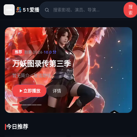
搜
51爱播
索
51爱播
- 电影、电视剧、动漫、综艺、短剧高清在线观看
推荐
剧集
·
2026
·
10.0
分
万妖图录传第三季
暂无简介，敬请期待
立即播放
详情
今日推荐