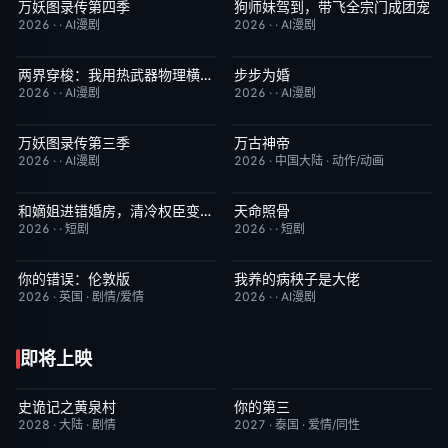
万妖图录传第四季
狗师妹驾到，带飞全宗门成团宠
完结
10.0
完结
10.0
2026
·
·
AI漫剧
2026
·
·
AI漫剧
两界穿梭：我用热武器物理横推修真界
步步为婚
完结
10.0
完结
10.0
2026
·
·
AI漫剧
2026
·
·
AI漫剧
万妖图录传第三季
万古神帝
完结
10.0
更新至第7集
10.0
2026
·
·
AI漫剧
2026
·
中国大陆
·
动作/动画
和嫡姐进错婚房，清冷权臣变忠犬
天命照骨
完结
10.0
完结
10.0
2026
·
·
短剧
2026
·
·
短剧
你的错误：伦敦版
我养的病秧子是大佬
6月23日更新
10.0
完结
10.0
2026
·
英国
·
剧情/爱情
2026
·
·
AI漫剧
即将上映
史诡记之黄泉村
你的第三
6月23日更新
7.0
更新至第02集
9.0
2028
·
大陆
·
剧情
2027
·
泰国
·
爱情/同性