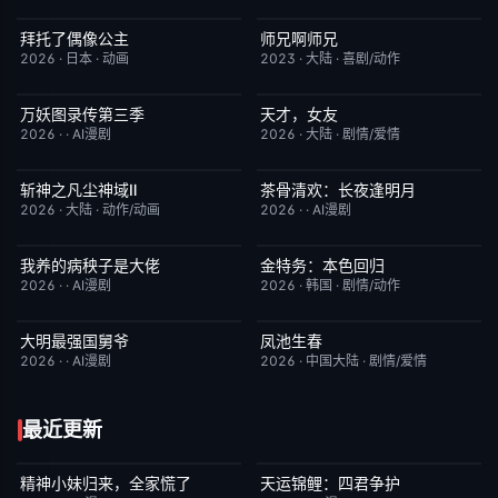
拜托了偶像公主
师兄啊师兄
更新至第19集
1.0
更新至第153集
4.0
2026
·
日本
·
动画
2023
·
大陆
·
喜剧/动作
万妖图录传第三季
天才，女友
完结
10.0
更新至第20集
7.0
2026
·
·
AI漫剧
2026
·
大陆
·
剧情/爱情
斩神之凡尘神域Ⅱ
茶骨清欢：长夜逢明月
更新至第09集
4.0
完结
10.0
2026
·
大陆
·
动作/动画
2026
·
·
AI漫剧
我养的病秧子是大佬
金特务：本色回归
完结
10.0
已完结
4.0
2026
·
·
AI漫剧
2026
·
韩国
·
剧情/动作
大明最强国舅爷
凤池生春
完结
10.0
已完结
9.0
2026
·
·
AI漫剧
2026
·
中国大陆
·
剧情/爱情
最近更新
精神小妹归来，全家慌了
天运锦鲤：四君争护
完结
7.0
完结
4.0