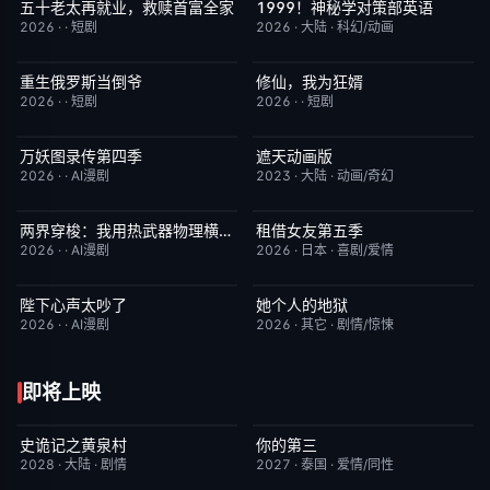
五十老太再就业，救赎首富全家
1999！神秘学对策部英语
完结
10.0
更新至第3集
10.0
2026
·
·
短剧
2026
·
大陆
·
科幻/动画
重生俄罗斯当倒爷
修仙，我为狂婿
完结
10.0
完结
10.0
2026
·
·
短剧
2026
·
·
短剧
万妖图录传第四季
遮天动画版
完结
10.0
更新至第174集
10.0
2026
·
·
AI漫剧
2023
·
大陆
·
动画/奇幻
两界穿梭：我用热武器物理横推修真界
租借女友第五季
完结
10.0
已完结
10.0
2026
·
·
AI漫剧
2026
·
日本
·
喜剧/爱情
陛下心声太吵了
她个人的地狱
完结
10.0
HD中字
10.0
2026
·
·
AI漫剧
2026
·
其它
·
剧情/惊悚
即将上映
史诡记之黄泉村
你的第三
6月23日更新
7.0
更新至第02集
9.0
2028
·
大陆
·
剧情
2027
·
泰国
·
爱情/同性