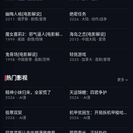
幽晦人格[电影解说]
绝密任务
已完结
6.2
昨日更新
3.0
2011
·
俄罗斯
·
剧情/爱情
2026
·
大陆
·
动作/战争
魔女嘉莉2：邪气逼人[电影解说]
海岛之恋[电影解说]
已完结
5.7
已完结
3.4
1999
·
美国
·
剧情/惊悚
2015
·
中国大陆
·
爱情
鬼骨场[电影解说]
轻佻游戏
已完结
4.6
本周更新
6.3
1998
·
中国香港
·
喜剧/恐怖
2025
·
加拿大
·
喜剧/爱情
热门影视
更多
精神小妹归来，全家慌了
天运锦鲤：四君争护
完结
7.0
完结
4.0
2026
·
·
AI漫
2026
·
·
AI漫
极寒双契
机甲贫困生：开局拆机甲梭哈成神
完结
8.0
完结
1.0
2026
·
·
AI漫
2026
·
·
AI漫
驭兽灵医认亲坐拥满堂偏爱
莹莹春光，正好赴约
完结
1.0
完结
9.0