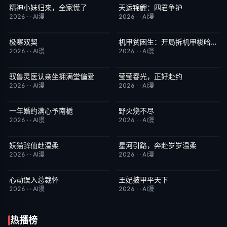
精神小妹归来，全家慌了
天运锦鲤：四君争护
完结
7.0
完结
4.0
2026
·
·
AI漫
2026
·
·
AI漫
极寒双契
机甲贫困生：开局拆机甲梭哈成神
完结
8.0
完结
1.0
2026
·
·
AI漫
2026
·
·
AI漫
驭兽灵医认亲坐拥满堂偏爱
莹莹春光，正好赴约
完结
1.0
完结
9.0
2026
·
·
AI漫
2026
·
·
AI漫
一年婚约满心予南栀
野火烧不尽
完结
2.0
完结
3.0
2026
·
·
AI漫
2026
·
·
AI漫
妖猫辞仙赴温柔
星河引路，奔赴岁岁温柔
完结
3.0
完结
9.0
2026
·
·
AI漫
2026
·
·
AI漫
心动误入总裁怀
王妃披甲平天下
完结
6.0
完结
2.0
2026
·
·
AI漫
2026
·
·
AI漫
热播榜