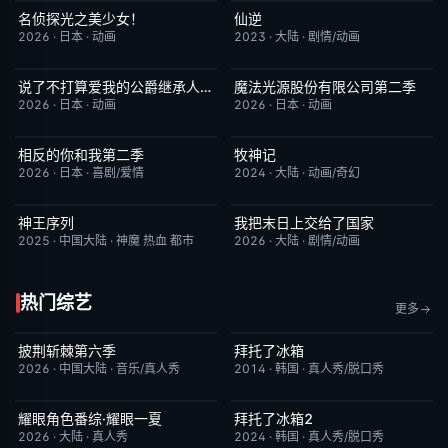
名侦探光之美少女！
仙逆
更新至第28集
7.0
更新至第153集
6.0
2026
·
日本
·
动画
2023
·
大陆
·
剧情/动画
说了不打算爱我的公爵继承人，不知为何对我宠爱有加
魔法光源股份有限公司第二季
更新至第06集
3.0
更新至第06集
1.0
2026
·
日本
·
动画
2026
·
日本
·
动画
相反的你和我第二季
牧神记
更新至第06集
10.0
更新至第95集
5.0
2026
·
日本
·
喜剧/爱情
2024
·
大陆
·
动画/奇幻
神王序列
我把末日上交给了国家
更新至第202集
4.0
更新至第32集
4.0
2025
·
中国大陆
·
神魔 热血 都市
2026
·
大陆
·
剧情/动画
热门综艺
更多
披荆斩棘第六季
拜托了冰箱
昨日更新
4.0
更新至第83集
8.4
2026
·
中国大陆
·
音乐/真人秀
2014
·
韩国
·
真人秀/脱口秀
耀眼角色番综·耀眼一夏
拜托了冰箱2
本周更新
8.0
更新至第83期
8.4
2026
·
大陆
·
真人秀
2024
·
韩国
·
真人秀/脱口秀