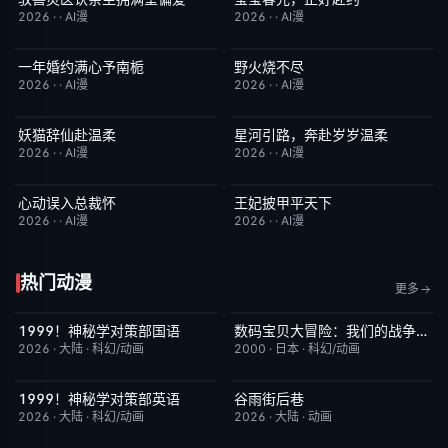
2026
·
·
AI漫
2026
·
·
AI漫
一年婚约满心予南栀
野火烧不尽
完结
2.0
完结
3.0
2026
·
·
AI漫
2026
·
·
AI漫
妖猫辞仙赴温柔
星河引路，奔赴岁岁温柔
完结
3.0
完结
9.0
2026
·
·
AI漫
2026
·
·
AI漫
心动误入总裁怀
王妃披甲平天下
完结
6.0
完结
2.0
2026
·
·
AI漫
2026
·
·
AI漫
热门动漫
更多
1999！神秘学对策部国语
数码宝贝大冒险：我们的战争游戏！
更新至第3集
2.0
本周更新
8.9
2026
·
大陆
·
科幻/动画
2000
·
日本
·
科幻/动画
1999！神秘学对策部英语
谷雨街后巷
更新至第3集
10.0
更新至第4集
6.0
2026
·
大陆
·
科幻/动画
2026
·
大陆
·
动画