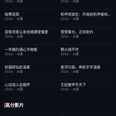
2026
·
·
AI漫
2026
·
·
AI漫
极寒双契
机甲贫困生：开局拆机甲梭哈成神
完结
8.0
完结
1.0
2026
·
·
AI漫
2026
·
·
AI漫
驭兽灵医认亲坐拥满堂偏爱
莹莹春光，正好赴约
完结
1.0
完结
9.0
2026
·
·
AI漫
2026
·
·
AI漫
一年婚约满心予南栀
野火烧不尽
完结
2.0
完结
3.0
2026
·
·
AI漫
2026
·
·
AI漫
妖猫辞仙赴温柔
星河引路，奔赴岁岁温柔
完结
3.0
完结
9.0
2026
·
·
AI漫
2026
·
·
AI漫
心动误入总裁怀
王妃披甲平天下
完结
6.0
完结
2.0
2026
·
·
AI漫
2026
·
·
AI漫
高分影片