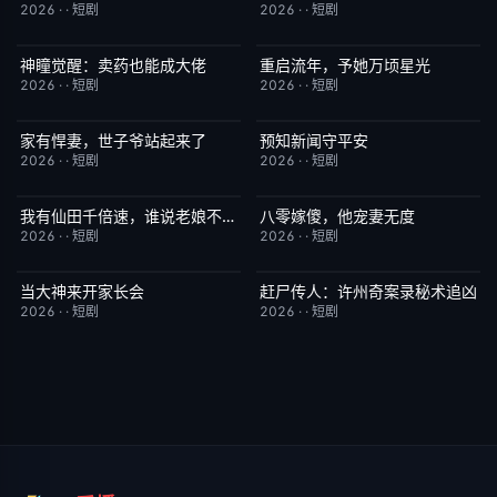
2026
·
·
短剧
2026
·
·
短剧
神瞳觉醒：卖药也能成大佬
重启流年，予她万顷星光
完结
7.0
完结
5.0
2026
·
·
短剧
2026
·
·
短剧
家有悍妻，世子爷站起来了
预知新闻守平安
完结
1.0
完结
3.0
2026
·
·
短剧
2026
·
·
短剧
我有仙田千倍速，谁说老娘不是仙
八零嫁傻，他宠妻无度
完结
6.0
完结
5.0
2026
·
·
短剧
2026
·
·
短剧
当大神来开家长会
赶尸传人：许州奇案录秘术追凶
完结
1.0
完结
9.0
2026
·
·
短剧
2026
·
·
短剧