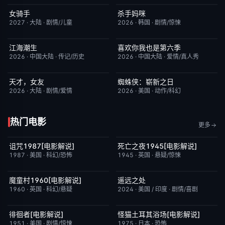
女骑手
杀手妈咪
7月15日更新
8.0
更新至第04集
9.0
2027
·
大陆
·
剧情/儿童
2026
·
韩国
·
剧情/惊悚
江海潮生
喜欢你我也是第六季
更新至第28集
6.0
昨日更新
4.0
2026
·
中国大陆
·
传记/历史
2026
·
中国大陆
·
爱情/真人秀
天才，女友
蜘蛛侠：崭新之日
更新至第20集
7.0
TC中字
7.8
2026
·
大陆
·
剧情/爱情
2026
·
美国
·
动作/科幻
热门电影
更多
诅咒1987[电影解说]
死亡之夜1945[电影解说]
已完结
6.3
已完结
8.7
1987
·
美国
·
科幻/恐怖
1945
·
英国
·
悬疑/惊悚
魔童村1960[电影解说]
遥远之处
已完结
7.2
本周更新
5.5
1960
·
英国
·
科幻/悬疑
2024
·
美国 / 印度
·
剧情/喜剧
徘徊者[电影解说]
怪猫土耳其浴场[电影解说]
已完结
6.9
已完结
5.9
1951
·
美国
·
剧情/惊悚
1975
·
日本
·
恐怖