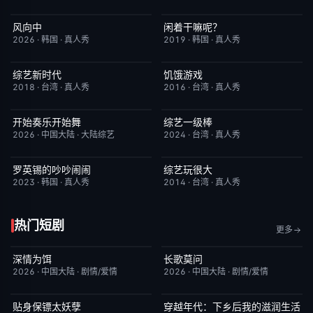
风向中
闲着干嘛呢？
更新至第02集
10.0
本周更新
4.6
2026
·
韩国
·
真人秀
2019
·
韩国
·
真人秀
综艺新时代
饥饿游戏
本周更新
7.0
昨日更新
2.0
2018
·
台湾
·
真人秀
2016
·
台湾
·
真人秀
开始奏乐开始舞
综艺一级棒
更新至第3期
9.0
本周更新
1.0
2026
·
中国大陆
·
大陆综艺
2024
·
台湾
·
真人秀
罗英锡的吵吵闹闹
综艺玩很大
本周更新
10.0
本周更新
8.9
2023
·
韩国
·
真人秀
2014
·
台湾
·
真人秀
热门短剧
更多
深情为饵
长歌莫问
更新至第6集
2.0
已完结
2.0
2026
·
中国大陆
·
剧情/爱情
2026
·
中国大陆
·
剧情/爱情
贴身保镖太妖孽
穿越年代：下乡后我的滋润生活
完结
7.0
完结
3.0