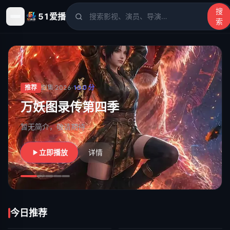
搜
51爱播
索
51爱播
- 电影、电视剧、动漫、综艺、短剧高清在线观看
推荐
剧集
·
2026
·
10.0
分
万妖图录传第四季
暂无简介，敬请期待
立即播放
详情
今日推荐