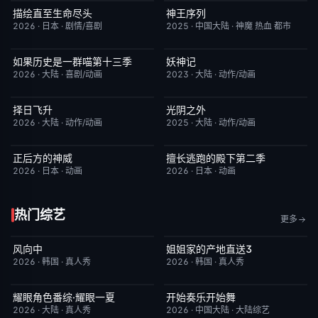
描绘直至生命尽头
神王序列
更新至第06集
9.0
更新至第202集
4.0
2026
·
日本
·
剧情/喜剧
2025
·
中国大陆
·
神魔 热血 都市
如果历史是一群喵第十三季
妖神记
更新至第06集
2.0
更新至第441集
2.0
2026
·
大陆
·
喜剧/动画
2023
·
大陆
·
动作/动画
择日飞升
光阴之外
更新至第6集
5.0
更新至第34集
1.0
2026
·
大陆
·
动作/动画
2025
·
大陆
·
动作/动画
正后方的神威
擅长逃跑的殿下第二季
更新至第06集
1.0
更新至第04集
10.0
2026
·
日本
·
动画
2026
·
日本
·
动画
热门综艺
更多
风向中
姐姐家的产地直送3
更新至第02集
10.0
更新至第02集
10.0
2026
·
韩国
·
真人秀
2026
·
韩国
·
真人秀
耀眼角色番综·耀眼一夏
开始奏乐开始舞
今日更新
8.0
更新至第3期
9.0
2026
·
大陆
·
真人秀
2026
·
中国大陆
·
大陆综艺