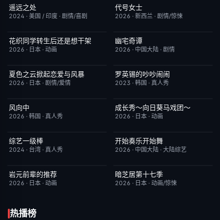
遥远之处
代号女士
今日更新
5.5
完结
6.0
2024
·
美国 / 印度
·
剧情/喜剧
2026
·
新西兰
·
剧情/惊悚
花织同学转生后还是想干架
幽宅奇谭
更新至第05集
6.0
完结
10.0
2026
·
日本
·
动画
2026
·
中国大陆
·
剧情
夏色之云掀起恋爱与风暴
罗英锡的吵吵闹闹
更新至第05集
6.0
今日更新
10.0
2026
·
日本
·
剧情/爱情
2023
·
韩国
·
真人秀
风向中
成长秀～向日葵马戏团～
更新至第02集
10.0
更新至第06集
7.0
2026
·
韩国
·
真人秀
2026
·
日本
·
动画
综艺一级棒
开始奏乐开始舞
更新至110期
1.0
更新至第3期
9.0
2024
·
台湾
·
真人秀
2026
·
中国大陆
·
大陆综艺
岩元前辈的推荐
暗芝居第十七季
更新至第6集
2.0
更新至第04集
4.0
2026
·
日本
·
动画
2026
·
日本
·
动画/惊悚
热播榜