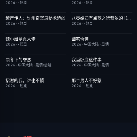
2026
·
·
短剧
2026
·
·
短剧
赶尸传人：许州奇案录秘术追凶
八零媳妇有点辣之阮紫依的书中梦
完结
9.0
完结
5.0
2026
·
·
短剧
2026
·
·
短剧
魏小姐是真大佬
幽宅奇谭
完结
4.0
完结
10.0
2026
·
·
短剧
2026
·
中国大陆
·
剧情
凛冬下的罪恶
我当卧底这件事
完结
3.0
已完结
7.0
2026
·
中国大陆
·
剧情/悬疑
2026
·
中国大陆
·
剧情
招财的我，谁也不惯
那个男人不好惹
完结
3.0
完结
2.0
2026
·
·
短剧
2026
·
·
短剧