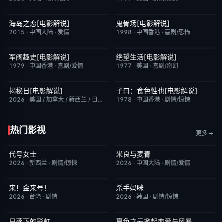
海岛之恋[电影解说]
鬼骨场[电影解说]
已完结
3.4
已完结
4.6
2015
·
中国大陆
·
爱情
1998
·
中国香港
·
喜剧/恐怖
军阀趣史[电影解说]
绝望生活[电影解说]
已完结
6.6
已完结
7.8
1979
·
中国香港
·
喜剧/爱情
1977
·
美国
·
喜剧/奇幻
揭秘日[电影解说]
子曰：食色性也[电影解说]
已完结
6.4
已完结
7.0
2026
·
美国 / 加拿大 / 新西兰 / 日本
·
剧情/科幻
1978
·
中国香港
·
剧情/惊悚
热门影视
更多
代号女士
米良与麦青
完结
6.0
更新至第15集
5.0
2026
·
新西兰
·
剧情/惊悚
2026
·
中国大陆
·
剧情/爱情
来！金来号！
杀手妈咪
更新至第02集
8.0
更新至第03集
9.0
2026
·
台湾
·
剧情
2026
·
韩国
·
剧情/惊悚
日落下的彩虹
夏色之云掀起恋爱与风暴
更新至第7集
2.0
更新至第05集
6.0