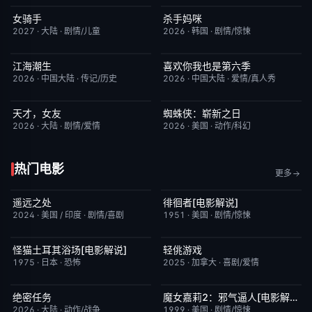
女骑手
杀手妈咪
7月15日更新
8.0
更新至第03集
9.0
2027
·
大陆
·
剧情/儿童
2026
·
韩国
·
剧情/惊悚
江海潮生
喜欢你我也是第六季
更新至第28集
6.0
今日更新
4.0
2026
·
中国大陆
·
传记/历史
2026
·
中国大陆
·
爱情/真人秀
天才，女友
蜘蛛侠：崭新之日
更新至第18集
7.0
TC中字
7.8
2026
·
大陆
·
剧情/爱情
2026
·
美国
·
动作/科幻
热门电影
更多
遥远之处
徘徊者[电影解说]
今日更新
5.5
已完结
6.9
2024
·
美国 / 印度
·
剧情/喜剧
1951
·
美国
·
剧情/惊悚
怪猫土耳其浴场[电影解说]
轻佻游戏
已完结
5.9
昨日更新
6.3
1975
·
日本
·
恐怖
2025
·
加拿大
·
喜剧/爱情
绝密任务
魔女嘉莉2：邪气逼人[电影解说]
昨日更新
3.0
已完结
5.7
2026
·
大陆
·
动作/战争
1999
·
美国
·
剧情/惊悚