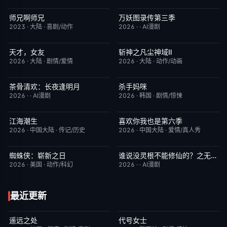
师兄啊师兄
万妖图录传第三季
更新至第153集
4.0
完结
10.0
2023
·
大陆
·
喜剧/动作
2026
·
·
AI漫剧
天才，女友
斩神之凡尘神域Ⅱ
更新至第18集
7.0
更新至第09集
4.0
2026
·
大陆
·
剧情/爱情
2026
·
大陆
·
动作/动画
茶骨清欢：长夜逢明月
杀手妈咪
完结
10.0
更新至第03集
9.0
2026
·
·
AI漫剧
2026
·
韩国
·
剧情/惊悚
江海潮生
喜欢你我也是第六季
更新至第28集
6.0
今日更新
4.0
2026
·
中国大陆
·
传记/历史
2026
·
中国大陆
·
爱情/真人秀
蜘蛛侠：崭新之日
谁说没灵根不能修仙的？之无灵证道第五季
TC中字
7.8
完结
5.0
2026
·
美国
·
动作/科幻
2026
·
·
AI漫剧
最近更新
遥远之处
代号女士
今日更新
5.5
完结
6.0