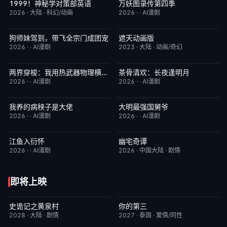
1999！神秘学对策部英语
万妖图录传第四季
更新至第3集
10.0
完结
10.0
2026
·
大陆
·
科幻/动画
2026
·
·
AI漫剧
狗师妹驾到，带飞全宗门成团宠
遮天动画版
完结
10.0
更新至第174集
10.0
2026
·
·
AI漫剧
2023
·
大陆
·
动画/奇幻
两界穿梭：我用热武器物理横推修真界
茶骨清欢：长夜逢明月
完结
10.0
完结
10.0
2026
·
·
AI漫剧
2026
·
·
AI漫剧
我养的病秧子是大佬
大明最强国舅爷
完结
10.0
完结
10.0
2026
·
·
AI漫剧
2026
·
·
AI漫剧
江鱼入衍怀
幽宅奇谭
完结
10.0
完结
10.0
2026
·
·
AI漫剧
2026
·
中国大陆
·
剧情
即将上映
史诡记之黄泉村
你的第三
6月23日更新
7.0
更新至第02集
9.0
2028
·
大陆
·
剧情
2027
·
泰国
·
爱情/同性