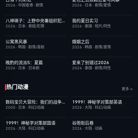
2026
·
中国香港
·
剧情
2026
·
日本
·
剧情/爱情
八神瑛子：上野中央署组织犯罪对策课
我的夏日实习
更新至第04集
3.0
更新至第09集
7.0
2026
·
日本
·
悬疑/犯罪
2026
·
泰国
·
短片/同性
公寓黑风暴
婚姻之后
更新至第09集
2.0
更新至第11集
1.0
2026
·
韩国
·
剧情/喜剧
2026
·
韩国
·
剧情/爱情
晚酌的流派5：夏篇
爱来了别错过2026
更新至第06集
1.0
更新至第04集
2.0
2026
·
日本
·
日本剧
2026
·
泰国
·
剧情/同性
热门动漫
更多
数码宝贝大冒险：我们的战争游戏！
1999！神秘学对策部英语
今日更新
8.9
更新至第3集
10.0
2000
·
日本
·
科幻/动画
2026
·
大陆
·
科幻/动画
1999！神秘学对策部国语
谷雨街后巷
更新至第3集
2.0
更新至第03集
6.0
2026
·
大陆
·
科幻/动画
2026
·
大陆
·
动画