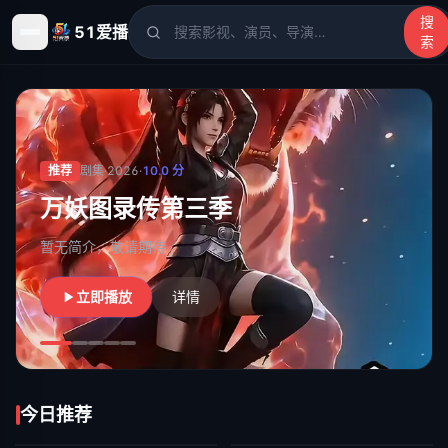
搜
51爱播
索
51爱播
- 电影、电视剧、动漫、综艺、短剧高清在线观看
推荐
剧集
·
2026
·
10.0
分
万妖图录传第三季
暂无简介，敬请期待
立即播放
详情
今日推荐