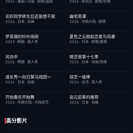
2024
·
美国 / 印度
·
剧情/喜剧
2026
·
新西兰
·
剧情/惊悚
花织同学转生后还是想干架
幽宅奇谭
更新至第05集
6.0
完结
10.0
2026
·
日本
·
动画
2026
·
中国大陆
·
剧情
罗英锡的吵吵闹闹
夏色之云掀起恋爱与风暴
今日更新
10.0
更新至第05集
6.0
2023
·
韩国
·
真人秀
2026
·
日本
·
剧情/爱情
风向中
暗芝居第十七季
更新至第02集
10.0
更新至第04集
4.0
2026
·
韩国
·
真人秀
2026
·
日本
·
动画/惊悚
成长秀～向日葵马戏团～
综艺一级棒
更新至第06集
7.0
更新至110期
1.0
2026
·
日本
·
动画
2024
·
台湾
·
真人秀
开始奏乐开始舞
岩元前辈的推荐
更新至第3期
9.0
更新至第6集
2.0
2026
·
中国大陆
·
大陆综艺
2026
·
日本
·
动画
高分影片