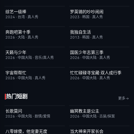
综艺一级棒
罗英锡的吵吵闹闹
更新至110期
1.0
今日更新
10.0
2024
·
台湾
·
真人秀
2023
·
韩国
·
真人秀
奔跑吧第十季
我独自生活
已完结
3.0
昨日更新
9.0
2026
·
大陆
·
真人秀
2013
·
韩国
·
真人秀
天籁与少年
国医少年志第三季
今日更新
6.0
昨日更新
10.0
2026
·
中国大陆
·
音乐/真人秀
2026
·
中国大陆
·
真人秀
宇宙帮帮忙
忙忙碌碌寻宝藏·双人成行季
更新至第3期
3.0
今日更新
9.0
2026
·
中国大陆
·
真人秀
2026
·
中国大陆
·
真人秀
热门短剧
更多
长歌莫问
幽冥教主是公主
已完结
2.0
已完结
10.0
2026
·
中国大陆
·
剧情/爱情
2026
·
中国大陆
·
古装/探案
八零嫁傻，他宠妻无度
当大神来开家长会
完结
5.0
完结
1.0