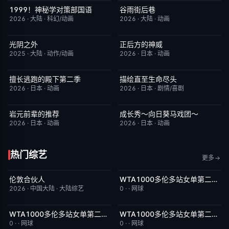
1999！神秘学对策部国语
谷雨街后巷
更新至第3集
2.0
更新至第03集
6.0
2026
·
大陆
·
科幻/动画
2026
·
大陆
·
动画
光阴之外
正后方的神威
更新至第34集
1.0
更新至第06集
1.0
2025
·
大陆
·
动作/动画
2026
·
日本
·
动画
擅长逃跑的殿下第二季
描绘直至生命尽头
更新至第04集
10.0
更新至第06集
9.0
2026
·
日本
·
动画
2026
·
日本
·
剧情/喜剧
岩元前辈的推荐
成长秀～向日葵马戏团～
更新至第6集
2.0
更新至第06集
7.0
2026
·
日本
·
动画
2026
·
日本
·
动画
热门综艺
更多
伦敦合伙人
WTA1000多伦多站女单第二轮：扎拉祖阿VS费尔南德斯
今日更新
6.0
今日更新
5.0
2026
·
中国大陆
·
大陆综艺
0
·
·
网球
WTA1000多伦多站女单第二轮：帕克斯VS伊埃拉
WTA1000多伦多站女单第二轮：卡萨金娜VS莱巴金娜
今日更新
5.0
今日更新
3.0
0
·
·
网球
0
·
·
网球