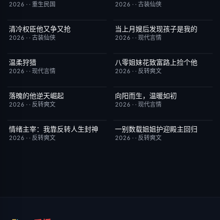
2026
·
·
重生民国
2026
·
·
古装仙侠
清冷权臣他又争又抢
当上月嫂后发现孩子是我的
已完结
7.0
已完结
1.0
2026
·
·
古装仙侠
2026
·
·
现代言情
温柔狩猎
八零姐妹花致富路上捡个他
已完结
5.0
已完结
3.0
2026
·
·
现代言情
2026
·
·
反转爽文
落魄的他逆天崛起
向阳而生，温暖如初
已完结
4.0
已完结
6.0
2026
·
·
反转爽文
2026
·
·
现代言情
情绪主宰：我靠反转人生封神
一别数载姐姐护迎殿主回归
已完结
7.0
已完结
1.0
2026
·
·
反转爽文
2026
·
·
反转爽文