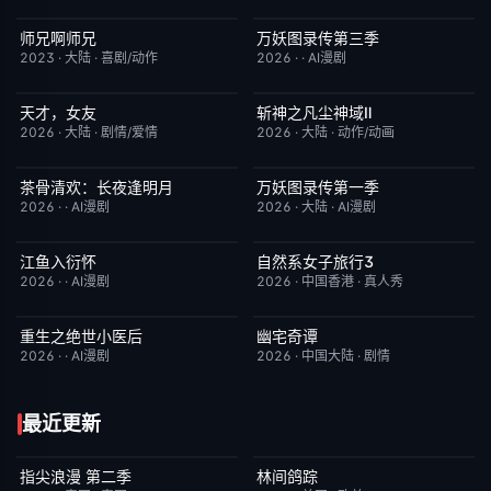
师兄啊师兄
万妖图录传第三季
更新至第153集
4.0
完结
10.0
2023
·
大陆
·
喜剧/动作
2026
·
·
AI漫剧
天才，女友
斩神之凡尘神域Ⅱ
更新至第18集
7.0
更新至第09集
4.0
2026
·
大陆
·
剧情/爱情
2026
·
大陆
·
动作/动画
茶骨清欢：长夜逢明月
万妖图录传第一季
完结
10.0
完结
8.0
2026
·
·
AI漫剧
2026
·
大陆
·
AI漫剧
江鱼入衍怀
自然系女子旅行3
完结
10.0
已完结
2.0
2026
·
·
AI漫剧
2026
·
中国香港
·
真人秀
重生之绝世小医后
幽宅奇谭
完结
5.0
完结
10.0
2026
·
·
AI漫剧
2026
·
中国大陆
·
剧情
最近更新
指尖浪漫 第二季
林间鸽踪
更新至第01集
3.0
更新至第01集
1.0