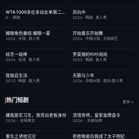
WTA1000多伦多站女单第二轮：戴伊VS高芙
风向中
今日更新
5.0
更新至第02集
10.0
0
·
·
网球
2026
·
韩国
·
真人秀
耀眼角色番综·耀眼一夏
开始奏乐开始舞
今日更新
8.0
更新至第3期
9.0
2026
·
大陆
·
真人秀
2026
·
中国大陆
·
大陆综艺
综艺一级棒
罗英锡的吵吵闹闹
更新至110期
1.0
今日更新
10.0
2024
·
台湾
·
真人秀
2023
·
韩国
·
真人秀
我独自生活
天籁与少年
昨日更新
9.0
今日更新
6.0
2013
·
韩国
·
真人秀
2026
·
中国大陆
·
音乐/真人秀
热门短剧
更多
嫌我是实习生，我亮出老板身份
流氓帝师，皇家金牌县令
已完结
5.0
已完结
3.0
2026
·
·
反转爽文
2026
·
·
古装仙侠
重生之诱他沉沦
拒绝做妾后我成了太子侧妃
已完结
6.0
已完结
5.0