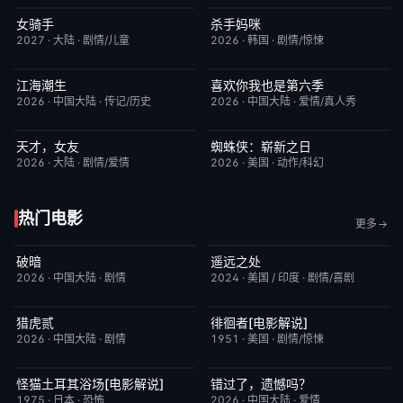
女骑手
杀手妈咪
7月15日更新
8.0
更新至第03集
9.0
2027
·
大陆
·
剧情/儿童
2026
·
韩国
·
剧情/惊悚
江海潮生
喜欢你我也是第六季
更新至第28集
6.0
今日更新
4.0
2026
·
中国大陆
·
传记/历史
2026
·
中国大陆
·
爱情/真人秀
天才，女友
蜘蛛侠：崭新之日
更新至第18集
7.0
TC中字
7.8
2026
·
大陆
·
剧情/爱情
2026
·
美国
·
动作/科幻
热门电影
更多
破暗
遥远之处
今日更新
2.0
今日更新
5.5
2026
·
中国大陆
·
剧情
2024
·
美国 / 印度
·
剧情/喜剧
猎虎贰
徘徊者[电影解说]
今日更新
8.0
已完结
6.9
2026
·
中国大陆
·
剧情
1951
·
美国
·
剧情/惊悚
怪猫土耳其浴场[电影解说]
错过了，遗憾吗？
已完结
5.9
HD国语
8.0
1975
·
日本
·
恐怖
2026
·
中国大陆
·
爱情