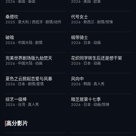
2026
·
泰国
·
泰国
2026
·
美国
·
欧美
桑德坎
代号女士
完结
9.0
完结
6.0
2025
·
意大利 / 西班牙
·
剧情/动作
2026
·
新西兰
·
剧情/惊悚
破暗
缎带骑士
今日更新
2.0
HD中字
1.0
2026
·
中国大陆
·
剧情
2026
·
日本
·
动画
完美世界剧场版九劫焚天
花织同学转生后还是想干架
HD国语
10.0
更新至第05集
6.0
2026
·
中国大陆
·
动画
2026
·
日本
·
动画
夏色之云掀起恋爱与风暴
风向中
更新至第05集
6.0
更新至第02集
10.0
2026
·
日本
·
剧情/爱情
2026
·
韩国
·
真人秀
综艺一级棒
暗芝居第十七季
更新至110期
1.0
更新至第04集
4.0
2024
·
台湾
·
真人秀
2026
·
日本
·
动画/惊悚
高分影片