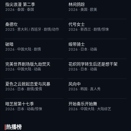
指尖浪漫 第二季
林间鸽踪
更新至第01集
3.0
更新至第01集
1.0
2026
·
泰国
·
泰国
2026
·
美国
·
欧美
桑德坎
代号女士
完结
9.0
完结
6.0
2025
·
意大利 / 西班牙
·
剧情/动作
2026
·
新西兰
·
剧情/惊悚
破暗
缎带骑士
今日更新
2.0
HD中字
1.0
2026
·
中国大陆
·
剧情
2026
·
日本
·
动画
完美世界剧场版九劫焚天
花织同学转生后还是想干架
HD国语
10.0
更新至第05集
6.0
2026
·
中国大陆
·
动画
2026
·
日本
·
动画
夏色之云掀起恋爱与风暴
风向中
更新至第05集
6.0
更新至第02集
10.0
2026
·
日本
·
剧情/爱情
2026
·
韩国
·
真人秀
暗芝居第十七季
开始奏乐开始舞
更新至第04集
4.0
更新至第3期
9.0
2026
·
日本
·
动画/惊悚
2026
·
中国大陆
·
大陆综艺
热播榜