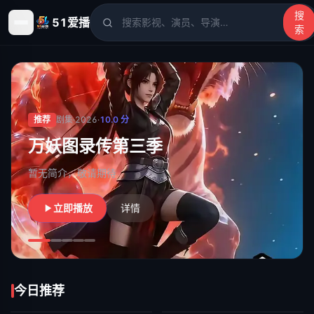
搜
51爱播
索
51爱播
- 电影、电视剧、动漫、综艺、短剧高清在线观看
推荐
剧集
·
2026
·
10.0
分
万妖图录传第三季
暂无简介，敬请期待
立即播放
详情
今日推荐