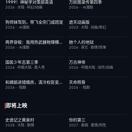
1999！神秘学对策部英语
万妖图录传第四季
更新至第3集
10.0
完结
10.0
2026
·
大陆
·
科幻/动画
2026
·
·
AI漫剧
狗师妹驾到，带飞全宗门成团宠
遮天动画版
完结
10.0
更新至第174集
10.0
2026
·
·
AI漫剧
2023
·
大陆
·
动画/奇幻
两界穿梭：我用热武器物理横推修真界
她个人的地狱
完结
10.0
HD中字
10.0
2026
·
·
AI漫剧
2026
·
其它
·
剧情/惊悚
国医少年志第三季
万古神帝
昨日更新
10.0
更新至第7集
10.0
2026
·
中国大陆
·
真人秀
2026
·
中国大陆
·
动作/动画
和嫡姐进错婚房，清冷权臣变忠犬
天命照骨
完结
10.0
完结
10.0
2026
·
·
短剧
2026
·
·
短剧
即将上映
史诡记之黄泉村
你的第三
6月23日更新
7.0
更新至第02集
9.0
2028
·
大陆
·
剧情
2027
·
泰国
·
爱情/同性