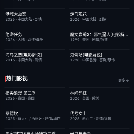
港城大劫案
走马观花
今日更新
7.0
今日更新
3.0
2026
·
中国大陆
·
剧情
2026
·
中国大陆
·
剧情
绝密任务
魔女嘉莉2：邪气逼人[电影解说]
昨日更新
3.0
已完结
5.7
2026
·
大陆
·
动作/战争
1999
·
美国
·
剧情/惊悚
海岛之恋[电影解说]
鬼骨场[电影解说]
已完结
3.4
已完结
4.6
2015
·
中国大陆
·
爱情
1998
·
中国香港
·
喜剧/恐怖
热门影视
更多
指尖浪漫 第二季
林间鸽踪
更新至第01集
3.0
更新至第01集
1.0
2026
·
泰国
·
泰国
2026
·
美国
·
欧美
桑德坎
代号女士
完结
9.0
完结
6.0
2025
·
意大利 / 西班牙
·
剧情/动作
2026
·
新西兰
·
剧情/惊悚
咱家剑宗团宠小师妹第三季
米良与麦青
已完结
6.0
更新至第15集
5.0