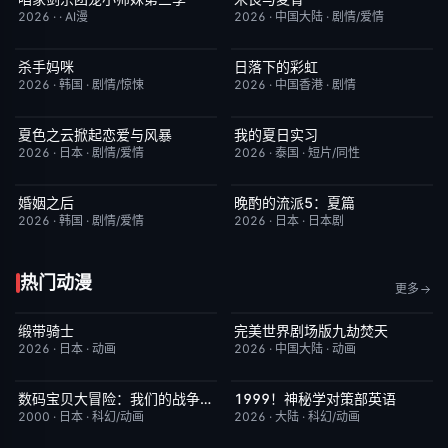
2026
·
·
AI漫
2026
·
中国大陆
·
剧情/爱情
杀手妈咪
日落下的彩虹
更新至第03集
9.0
更新至第7集
2.0
2026
·
韩国
·
剧情/惊悚
2026
·
中国香港
·
剧情
夏色之云掀起恋爱与风暴
我的夏日实习
更新至第05集
6.0
更新至第09集
7.0
2026
·
日本
·
剧情/爱情
2026
·
泰国
·
短片/同性
婚姻之后
晚酌的流派5：夏篇
更新至第11集
1.0
更新至第06集
1.0
2026
·
韩国
·
剧情/爱情
2026
·
日本
·
日本剧
热门动漫
更多
缎带骑士
完美世界剧场版九劫焚天
HD中字
1.0
HD国语
10.0
2026
·
日本
·
动画
2026
·
中国大陆
·
动画
数码宝贝大冒险：我们的战争游戏！
1999！神秘学对策部英语
今日更新
8.9
更新至第3集
10.0
2000
·
日本
·
科幻/动画
2026
·
大陆
·
科幻/动画