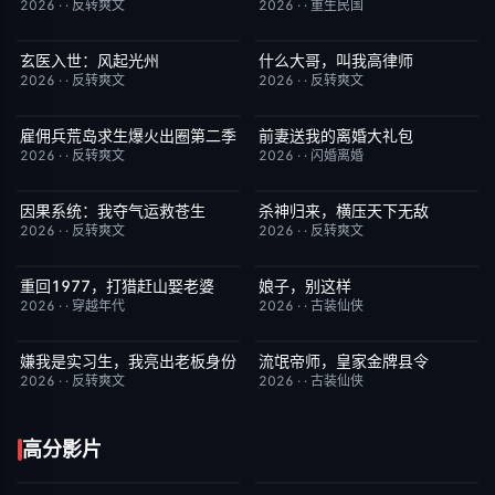
2026
·
·
反转爽文
2026
·
·
重生民国
玄医入世：风起光州
什么大哥，叫我高律师
已完结
9.0
已完结
6.0
2026
·
·
反转爽文
2026
·
·
反转爽文
雇佣兵荒岛求生爆火出圈第二季
前妻送我的离婚大礼包
已完结
6.0
已完结
5.0
2026
·
·
反转爽文
2026
·
·
闪婚离婚
因果系统：我夺气运救苍生
杀神归来，横压天下无敌
已完结
9.0
已完结
4.0
2026
·
·
反转爽文
2026
·
·
反转爽文
重回1977，打猎赶山娶老婆
娘子，别这样
已完结
9.0
已完结
3.0
2026
·
·
穿越年代
2026
·
·
古装仙侠
嫌我是实习生，我亮出老板身份
流氓帝师，皇家金牌县令
已完结
5.0
已完结
3.0
2026
·
·
反转爽文
2026
·
·
古装仙侠
高分影片