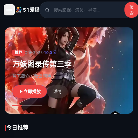
搜
51爱播
索
51爱播
- 电影、电视剧、动漫、综艺、短剧高清在线观看
推荐
剧集
·
2026
·
10.0
分
万妖图录传第三季
暂无简介，敬请期待
立即播放
详情
今日推荐