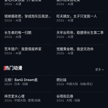
2026
·
·
AI漫
2026
·
·
AI漫
错嫁摄政君，穿成炮灰后我逆天改命
旺夫嫡女，太子只宠我一人
完结
2.0
完结
4.0
2026
·
·
AI漫
2026
·
·
AI漫
长生者的唯一归期
天牢出苟帝，稳健得长生第二季
完结
2.0
完结
8.0
2026
·
·
AI漫
2026
·
·
AI漫
荒年猎户：我靠情报养家
觉醒黄金眼，我逆天改命
完结
2.0
完结
1.0
2026
·
·
AI漫
2026
·
·
AI漫
热门动漫
更多
元祖！BanG Dream酱
燃比娃
更新至第44集
8.1
昨日更新
6.8
2025
·
日本
·
动画
2026
·
中国大陆
·
动画/奇幻
缔灵爱水心缠
谷雨街后巷
更新至第02集
9.0
更新至第2集
6.0
2026
·
中国大陆
·
爱情/动画
2026
·
大陆
·
动画