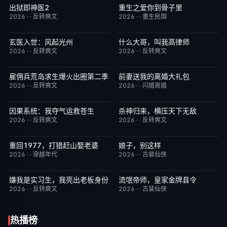
出狱即神医2
重生之爱你到骨子里
已完结
6.0
已完结
5.0
2026
·
·
反转爽文
2026
·
·
重生民国
玄医入世：风起光州
什么大哥，叫我高律师
已完结
9.0
已完结
6.0
2026
·
·
反转爽文
2026
·
·
反转爽文
雇佣兵荒岛求生爆火出圈第二季
前妻送我的离婚大礼包
已完结
6.0
已完结
5.0
2026
·
·
反转爽文
2026
·
·
闪婚离婚
因果系统：我夺气运救苍生
杀神归来，横压天下无敌
已完结
9.0
已完结
4.0
2026
·
·
反转爽文
2026
·
·
反转爽文
重回1977，打猎赶山娶老婆
娘子，别这样
已完结
9.0
已完结
3.0
2026
·
·
穿越年代
2026
·
·
古装仙侠
嫌我是实习生，我亮出老板身份
流氓帝师，皇家金牌县令
已完结
5.0
已完结
3.0
2026
·
·
反转爽文
2026
·
·
古装仙侠
热播榜