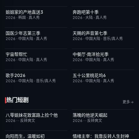
姐姐家的产地直送3
奔跑吧第十季
更新至第02集
10.0
已完结
3.0
2026
·
韩国
·
真人秀
2026
·
大陆
·
真人秀
国医少年志第三季
天赐的声音第七季
昨日更新
10.0
昨日更新
9.0
2026
·
中国大陆
·
真人秀
2026
·
中国大陆
·
音乐/真人秀
宇宙帮帮忙
中餐厅·南洋拾光季
更新至第3期
3.0
更新至第8期
8.0
2026
·
中国大陆
·
真人秀
2026
·
中国大陆
·
真人秀
歌手2026
五十公里桃花坞6
昨日更新
8.0
昨日更新
7.0
2026
·
中国大陆
·
音乐/真人秀
2026
·
中国大陆
·
真人秀
热门短剧
更多
八零姐妹花致富路上捡个他
落魄的他逆天崛起
已完结
3.0
已完结
4.0
2026
·
·
反转爽文
2026
·
·
反转爽文
向阳而生，温暖如初
情绪主宰：我靠反转人生封神
已完结
6.0
已完结
7.0