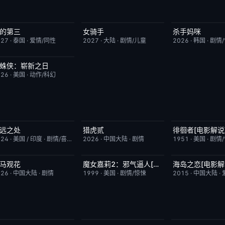
的第三
女骑手
杀手妈咪
更新至第02集
9.0
7月15日更新
8.0
更新至第03集
027
·
泰国
·
爱情/同性
2027
·
大陆
·
剧情/儿童
2026
·
韩国
·
剧情
蛛侠：崭新之日
TC中字
7.8
026
·
美国
·
动作/科幻
远之处
猎虎贰
徘徊者[电影解说
今日更新
5.5
今日更新
8.0
已完结
024
·
美国 / 印度
·
剧情/喜剧
2026
·
中国大陆
·
剧情
1951
·
美国
·
剧情
马观花
魔女嘉莉2：邪气逼人[电影解说]
海岛之恋[电影解
今日更新
3.0
已完结
5.7
已完结
026
·
中国大陆
·
剧情
1999
·
美国
·
剧情/惊悚
2015
·
中国大陆
·