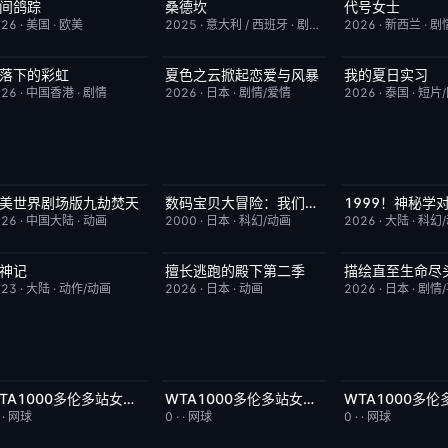
间鸽踪
桑德坎
代号女士
更新至第01集
1.0
完结
9.0
完结
026
·
美国
·
欧美
2025
·
意大利 / 西班牙
·
剧情/动作
2026
·
新西兰
·
剧
落下的彩虹
夏色之云掀起恋爱与风暴
我的夏日实习
更新至第7集
2.0
更新至第5集
6.0
更新至第09集
026
·
中国香港
·
剧情
2026
·
日本
·
剧情/爱情
2026
·
泰国
·
短片
美世界剧场版九劫焚天
数码宝贝大冒险：我们的战争游戏！
HD国语
10.0
今日更新
8.9
更新至第3集
026
·
中国大陆
·
动画
2000
·
日本
·
科幻/动画
2026
·
大陆
·
科幻
神记
擅长逃跑的殿下第二季
描绘直至生命尽
更新至第441集
2.0
更新至第04集
10.0
更新至第06集
023
·
大陆
·
动作/动画
2026
·
日本
·
动画
2026
·
日本
·
剧情
WTA1000多伦多站女单第二轮：扎拉祖阿VS费尔南德斯
WTA1000多伦多站女单第二轮：帕克斯VS伊埃拉
今日更新
5.0
今日更新
5.0
今日更新
·
·
网球
0
·
·
网球
0
·
·
网球