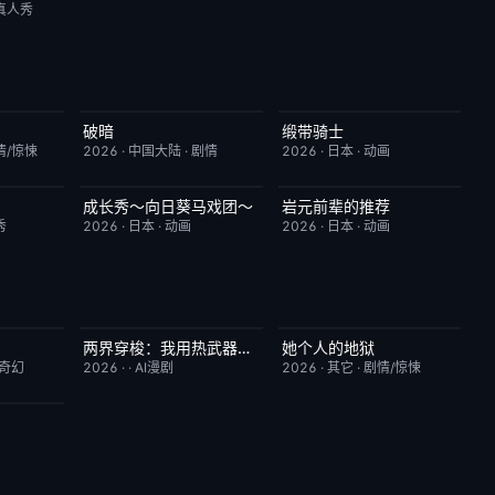
真人秀
破暗
缎带骑士
6.0
今日更新
2.0
HD中字
1.0
情/惊悚
2026
·
中国大陆
·
剧情
2026
·
日本
·
动画
成长秀～向日葵马戏团～
岩元前辈的推荐
1.0
更新至第06集
7.0
更新至第6集
2.0
秀
2026
·
日本
·
动画
2026
·
日本
·
动画
两界穿梭：我用热武器物理横推修真界
她个人的地狱
10.0
完结
10.0
HD中字
10.0
/奇幻
2026
·
·
AI漫剧
2026
·
其它
·
剧情/惊悚
10.0