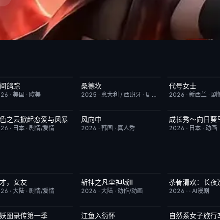
间鸽踪
桑德坎
代号女士
更新至第01集
1.0
完结
9.0
完结
026
·
美国
·
欧美
2025
·
意大利 / 西班牙
·
剧情/动作
2026
·
新西兰
·
剧
色之云掀起恋爱与风暴
风向中
成长秀～向日葵
更新至第5集
6.0
更新至第02集
10.0
更新至第06集
026
·
日本
·
剧情/爱情
2026
·
韩国
·
真人秀
2026
·
日本
·
动画
才，女友
斩神之凡尘神域Ⅱ
茶骨清欢：长夜
更新至第18集
7.0
更新至第09集
4.0
完结
026
·
大陆
·
剧情/爱情
2026
·
大陆
·
动作/动画
2026
·
·
AI漫剧
妖图录传第一季
江鱼入衍怀
自然系女子旅行
完结
8.0
完结
10.0
已完结