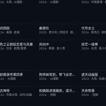
026
·
大陆
·
AI漫剧
2026
·
·
AI漫剧
2026
·
中国香港
·
间鸽踪
桑德坎
代号女士
更新至第01集
1.0
完结
9.0
完结
026
·
美国
·
欧美
2025
·
意大利 / 西班牙
·
剧情/动作
2026
·
新西兰
·
剧
色之云掀起恋爱与风暴
风向中
综艺一级棒
更新至第5集
6.0
更新至第02集
10.0
更新至第110期
026
·
日本
·
剧情/爱情
2026
·
韩国
·
真人秀
2024
·
台湾
·
真人
妖图录传第四季
狗师妹驾到，带飞全宗门成团宠
遮天动画版
完结
10.0
完结
10.0
更新至第174集
026
·
·
AI漫剧
2026
·
·
AI漫剧
2023
·
大陆
·
动画
古神帝
和嫡姐进错婚房，清冷权臣变忠犬
天命照骨
更新至第7集
10.0
完结
10.0
完结
026
·
中国大陆
·
动作/动画
2026
·
·
短剧
2026
·
·
短剧