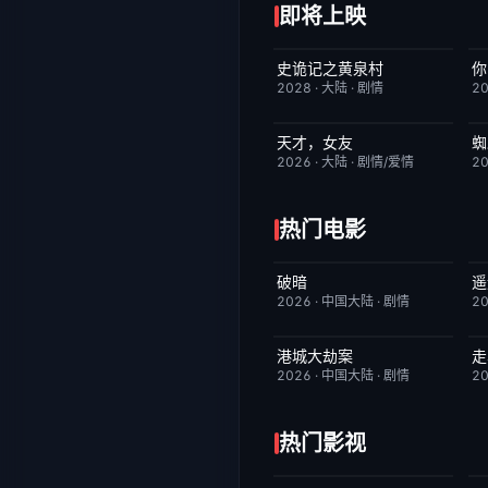
即将上映
史诡记之黄泉村
你
6月23日更新
7.0
2028
·
大陆
·
剧情
2
天才，女友
蜘
更新至第18集
7.0
2026
·
大陆
·
剧情/爱情
2
热门电影
破暗
遥
今日更新
2.0
2026
·
中国大陆
·
剧情
2
港城大劫案
走
今日更新
7.0
2026
·
中国大陆
·
剧情
2
热门影视