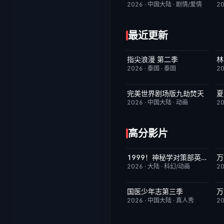
2026
·
中国大陆
·
剧情/爱情
2
最近更新
指尖浪漫 第二季
林
更新至第01集
3.0
2026
·
泰国
·
泰国
2
完美世界剧场版九劫焚天
夏
HD国语
10.0
2026
·
中国大陆
·
动画
2
高分影片
1999！神秘学对策部英语
万
更新至第3集
10.0
2026
·
大陆
·
科幻/动画
2
国医少年志第三季
万
昨日更新
10.0
2026
·
中国大陆
·
真人秀
2