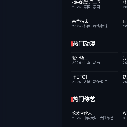
指尖浪漫 第二季
林
更新至第01集
3.0
2026
·
泰国
·
泰国
2
杀手妈咪
日
更新至第03集
9.0
2026
·
韩国
·
剧情/惊悚
2
热门动漫
缎带骑士
完
HD中字
1.0
2026
·
日本
·
动画
2
择日飞升
妖
更新至第6集
5.0
2026
·
大陆
·
动作/动画
2
热门综艺
伦敦合伙人
今日更新
6.0
2026
·
中国大陆
·
大陆综艺
0