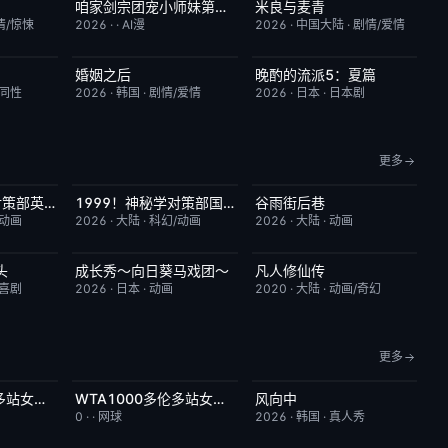
咱家剑宗团宠小师妹第三季
米良与麦青
6.0
已完结
6.0
更新至第15集
5.0
情/惊悚
2026
·
·
AI漫
2026
·
中国大陆
·
剧情/爱情
婚姻之后
晚酌的流派5：夏篇
7.0
更新至第11集
1.0
更新至第06集
1.0
/同性
2026
·
韩国
·
剧情/爱情
2026
·
日本
·
日本剧
更多
1999！神秘学对策部英语
1999！神秘学对策部国语
谷雨街后巷
10.0
更新至第3集
2.0
更新至第03集
6.0
/动画
2026
·
大陆
·
科幻/动画
2026
·
大陆
·
动画
头
成长秀～向日葵马戏团～
凡人修仙传
9.0
更新至第06集
7.0
更新至第186集
7.9
/喜剧
2026
·
日本
·
动画
2020
·
大陆
·
动画/奇幻
更多
WTA1000多伦多站女单第二轮：卡萨金娜VS莱巴金娜
WTA1000多伦多站女单第二轮：戴伊VS高芙
风向中
3.0
今日更新
5.0
更新至第02集
10.0
0
·
·
网球
2026
·
韩国
·
真人秀