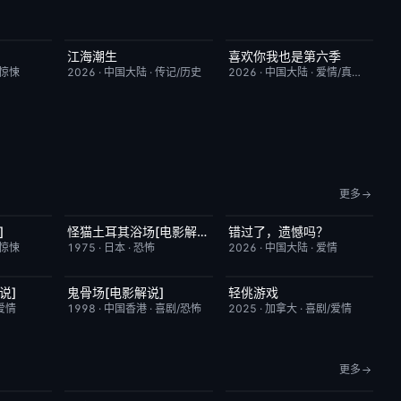
江海潮生
喜欢你我也是第六季
9.0
更新至第28集
6.0
今日更新
4.0
/惊悚
2026
·
中国大陆
·
传记/历史
2026
·
中国大陆
·
爱情/真人秀
更多
]
怪猫土耳其浴场[电影解说]
错过了，遗憾吗？
6.9
已完结
5.9
HD国语
8.0
/惊悚
1975
·
日本
·
恐怖
2026
·
中国大陆
·
爱情
说]
鬼骨场[电影解说]
轻佻游戏
3.4
已完结
4.6
昨日更新
6.3
爱情
1998
·
中国香港
·
喜剧/恐怖
2025
·
加拿大
·
喜剧/爱情
更多