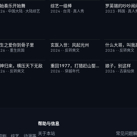
始奏乐开始舞
综艺一级棒
罗英锡的吵吵闹
更新至第3期
9.0
更新至第110期
1.0
今日更新
026
·
中国大陆
·
大陆综艺
2024
·
台湾
·
真人秀
2023
·
韩国
·
真人
生之爱你到骨子里
玄医入世：风起光州
什么大哥，叫我
已完结
5.0
已完结
9.0
已完结
026
·
·
重生民国
2026
·
·
反转爽文
2026
·
·
反转爽文
神归来，横压天下无敌
重回1977，打猎赶山娶老婆
娘子，别这样
已完结
4.0
已完结
9.0
已完结
026
·
·
反转爽文
2026
·
·
穿越年代
2026
·
·
古装仙侠
帮助与信息
关于本站
常见问题
 短剧、综艺、动漫等