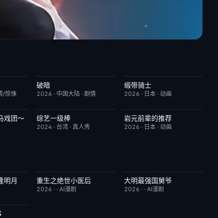
破暗
缎带骑士
6.0
今日更新
2.0
HD中字
1.0
情/惊悚
2026
·
中国大陆
·
剧情
2026
·
日本
·
动画
马戏团～
综艺一级棒
岩元前辈的推荐
7.0
更新至第110期
1.0
更新至第6集
2.0
2024
·
台湾
·
真人秀
2026
·
日本
·
动画
逢明月
重生之绝世小医后
大明最强国舅爷
10.0
完结
5.0
完结
10.0
2026
·
·
AI漫剧
2026
·
·
AI漫剧
3
2.0