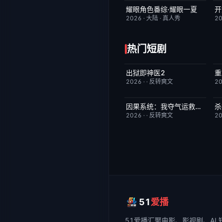
耀眼角色番综·耀眼一夏
开
今日更新
8.0
2026
·
大陆
·
真人秀
2
热门短剧
出狱即神医2
重
已完结
6.0
2026
·
·
反转爽文
2
因果系统：我夺气运救苍生
杀
已完结
9.0
2026
·
·
反转爽文
2
51
爱播
51爱播
汇聚电影、影视剧、AI