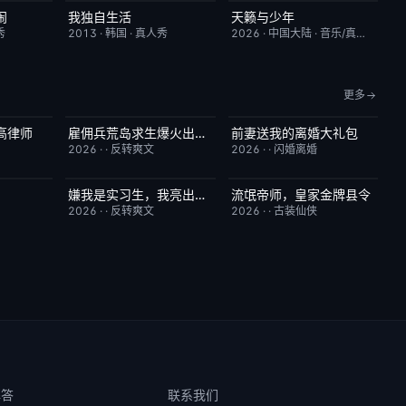
闹
我独自生活
天籁与少年
10.0
昨日更新
9.0
今日更新
6.0
秀
2013
·
韩国
·
真人秀
2026
·
中国大陆
·
音乐/真人秀
更多
高律师
雇佣兵荒岛求生爆火出圈第二季
前妻送我的离婚大礼包
6.0
已完结
6.0
已完结
5.0
2026
·
·
反转爽文
2026
·
·
闪婚离婚
嫌我是实习生，我亮出老板身份
流氓帝师，皇家金牌县令
3.0
已完结
5.0
已完结
3.0
2026
·
·
反转爽文
2026
·
·
古装仙侠
解答
联系我们