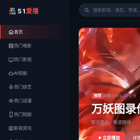
51
爱播
51爱播
- 电影、电视剧、
首页
热门电影
热门影视
AI短剧
热门综艺
推荐
剧集
·
2026
·
10.0
分
热门动漫
茶骨清欢
热门短剧
暂无简介，敬请期待
影视资讯
立即播放
详