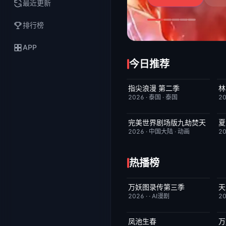
最近更新
排行榜
APP
今日推荐
指尖浪漫 第二季
林
更新至第01集
3.0
2026
·
泰国
·
泰国
2
完美世界剧场版九劫焚天
夏
HD国语
10.0
2026
·
中国大陆
·
动画
2
热播榜
万妖图录传第三季
天
完结
10.0
2026
·
·
AI漫剧
2
凤池生春
万
已完结
9.0