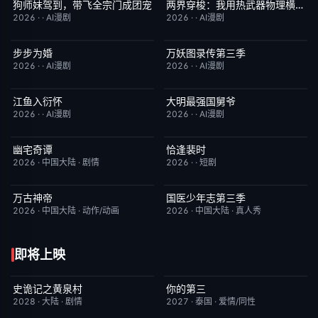
狗师妹驾到，带飞全宗门成团宠
两界穿梭：我用热武器物理横推修真界
完结
10.0
完结
10.0
2026
·
·
AI漫剧
2026
·
·
AI漫剧
步步为婚
万妖图录传第三季
完结
10.0
完结
10.0
2026
·
·
AI漫剧
2026
·
·
AI漫剧
江鱼入衍怀
大明最强国舅爷
完结
10.0
完结
10.0
2026
·
·
AI漫剧
2026
·
·
AI漫剧
幽宅奇谭
恰逢裴时
更新至第14集
10.0
完结
10.0
2026
·
中国大陆
·
剧情
2026
·
·
短剧
万古神帝
国医少年志第三季
更新至第7集
10.0
本周更新
10.0
2026
·
中国大陆
·
动作/动画
2026
·
中国大陆
·
真人秀
即将上映
史诡记之黄泉村
你的第三
6月23日更新
7.0
更新至第02集
9.0
2028
·
大陆
·
剧情
2027
·
泰国
·
爱情/同性