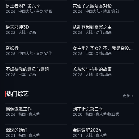
是王者啊？第六季
花仙子之魔法香对论
更新至第4集
7.0
更新至第20集
6.0
2026
·
中国大陆
·
喜剧/动画
2026
·
中国大陆
·
动画/奇幻
逆天邪神3D
从乱葬岗到幽冥之主
更新至第49集
5.0
更新至第12集
5.0
2023
·
大陆
·
动画
2026
·
大陆
·
动作/动画
盗妖行
女主角？圣女？不，我是杂役女仆（自豪）
更新至第51集
1.0
更新至第7集
10.0
2026
·
中国大陆
·
喜剧/动作
2026
·
日本
·
剧情/动画
不虐待我的继母与继姐
苏东坡与杭州的故事
更新至第05集
4.0
更新至第16集
6.0
2026
·
日本
·
动画
2026
·
大陆
·
剧情/动画
热门综艺
更多
偶像派遣工作
刘在街头第三季
已完结
6.0
昨日更新
9.3
2026
·
韩国
·
真人秀
2020
·
韩国
·
真人秀/脱口秀
踢球的她们
金牌调解2024
今日更新
10.0
昨日更新
5.9
2021
·
韩国
·
真人秀
2011
·
大陆
·
真人秀