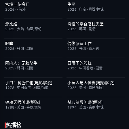
宫墙上花盛开
生灵
更新至第4集
9.0
今日更新
2.0
2026
·
·
海外
2026
·
印度
·
悬疑/惊悚
燃比娃
奇怪的零食店钱天堂
HD国语
6.8
HD中字
6.0
2025
·
大陆
·
动画/奇幻
2026
·
韩国
·
剧情
眼眸
偶像派遣工作
HD中字
10.0
已完结
6.0
2026
·
韩国
·
剧情
2026
·
韩国
·
真人秀
网内人：无脸杀手
日落下的彩虹
今日更新
7.0
更新至第6集
2.0
2025
·
韩国
·
剧情
2026
·
中国香港
·
剧情
子曰：食色性也[电影解说]
小黄人与大怪兽[电影解说]
已完结
7.0
已完结
6.7
1978
·
中国香港
·
剧情/惊悚
2026
·
美国
·
喜剧/科幻
销魂天师[电影解说]
杀心慈母[电影解说]
已完结
7.7
已完结
7.4
1988
·
美国
·
喜剧/恐怖
1994
·
美国
·
喜剧/惊悚
热播榜