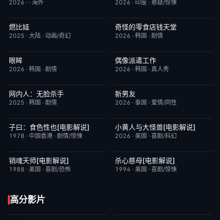
2026
·
·
海外
2026
·
印度
·
悬疑/惊悚
燃比娃
奇怪的零食店钱天堂
HD国语
6.8
HD中字
6.0
2025
·
大陆
·
动画/奇幻
2026
·
韩国
·
剧情
眼眸
偶像派遣工作
HD中字
10.0
已完结
6.0
2026
·
韩国
·
剧情
2026
·
韩国
·
真人秀
网内人：无脸杀手
新男友
今日更新
7.0
更新至第01集
10.0
2025
·
韩国
·
剧情
2026
·
泰国
·
爱情/同性
子曰：食色性也[电影解说]
小黄人与大怪兽[电影解说]
已完结
7.0
已完结
6.7
1978
·
中国香港
·
剧情/惊悚
2026
·
美国
·
喜剧/科幻
销魂天师[电影解说]
杀心慈母[电影解说]
已完结
7.7
已完结
7.4
1988
·
美国
·
喜剧/恐怖
1994
·
美国
·
喜剧/惊悚
高分影片