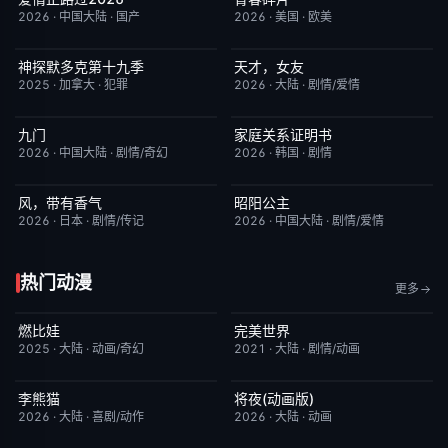
2026
·
中国大陆
·
国产
2026
·
美国
·
欧美
神探默多克第十九季
天才，女友
更新至第07集
3.0
更新至第14集
7.0
2025
·
加拿大
·
犯罪
2026
·
大陆
·
剧情/爱情
九门
家庭关系证明书
更新至第16集
2.0
更新至第23集
5.0
2026
·
中国大陆
·
剧情/奇幻
2026
·
韩国
·
剧情
风，带有香气
昭阳公主
更新至第94集
7.0
更新至第18集
5.0
2026
·
日本
·
剧情/传记
2026
·
中国大陆
·
剧情/爱情
热门动漫
更多
燃比娃
完美世界
HD国语
6.8
更新至第281集
7.2
2025
·
大陆
·
动画/奇幻
2021
·
大陆
·
剧情/动画
李熊猫
将夜(动画版)
更新至第4集
7.0
更新至第17集
9.0
2026
·
大陆
·
喜剧/动作
2026
·
大陆
·
动画