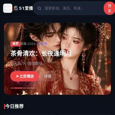
搜
51爱播
索
51爱播
- 电影、电视剧、动漫、综艺、短剧高清在线观看
推荐
剧集
·
2026
·
10.0
分
茶骨清欢：长夜逢明月
暂无简介，敬请期待
立即播放
详情
今日推荐