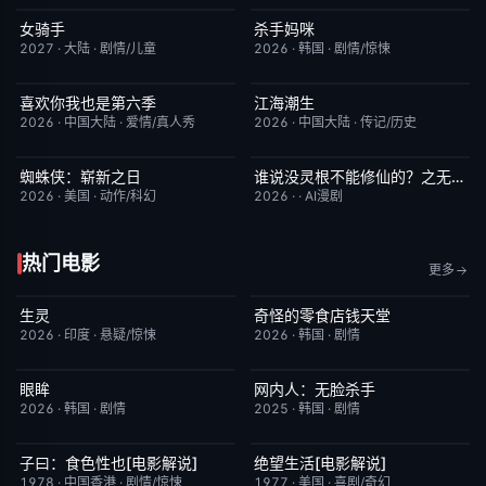
女骑手
杀手妈咪
7月15日更新
8.0
更新至第02集
9.0
2027
·
大陆
·
剧情/儿童
2026
·
韩国
·
剧情/惊悚
喜欢你我也是第六季
江海潮生
今日更新
4.0
更新至第22集
6.0
2026
·
中国大陆
·
爱情/真人秀
2026
·
中国大陆
·
传记/历史
蜘蛛侠：崭新之日
谁说没灵根不能修仙的？之无灵证道第五季
TC中字
7.8
完结
5.0
2026
·
美国
·
动作/科幻
2026
·
·
AI漫剧
热门电影
更多
生灵
奇怪的零食店钱天堂
今日更新
2.0
HD中字
6.0
2026
·
印度
·
悬疑/惊悚
2026
·
韩国
·
剧情
眼眸
网内人：无脸杀手
HD中字
10.0
今日更新
7.0
2026
·
韩国
·
剧情
2025
·
韩国
·
剧情
子曰：食色性也[电影解说]
绝望生活[电影解说]
已完结
7.0
已完结
7.8
1978
·
中国香港
·
剧情/惊悚
1977
·
美国
·
喜剧/奇幻