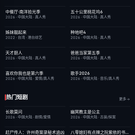
中餐厅·南洋拾光季
五十公里桃花坞6
今日更新
8.0
今日更新
7.0
2026
·
中国大陆
·
真人秀
2026
·
中国大陆
·
真人秀
姊妹靓起来
种地吧4
昨日更新
1.0
今日更新
4.0
2022
·
台湾
·
港台综艺
2026
·
中国大陆
·
真人秀
天才厨人
爸爸当家第五季
今日更新
3.0
今日更新
5.0
2026
·
中国大陆
·
真人秀
2026
·
中国大陆
·
真人秀
喜欢你我也是第六季
歌手2026
今日更新
4.0
今日更新
8.0
2026
·
中国大陆
·
爱情/真人秀
2026
·
中国大陆
·
音乐/真人秀
热门短剧
更多
长歌莫问
幽冥教主是公主
已完结
2.0
已完结
10.0
2026
·
中国大陆
·
剧情/爱情
2026
·
中国大陆
·
古装/探案
赶尸传人：许州奇案录秘术追凶
八零媳妇有点辣之阮紫依的书中梦
完结
9.0
完结
5.0