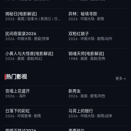
揭秘日[电影解说]
异林：秘境寻踪
已完结
6.4
今日更新
6.0
2026
·
美国 / 加拿大 / 新西兰 / 日本
·
剧情/科幻
2026
·
中国大陆
·
剧情
民间奇案录2026
双枪红娘子
更新至下集
7.0
今日更新
9.0
2026
·
中国大陆
·
悬疑/惊悚
2026
·
中国大陆
·
剧情/动作
小黄人与大怪兽[电影解说]
销魂天师[电影解说]
已完结
6.7
已完结
7.7
2026
·
美国
·
喜剧/科幻
1988
·
美国
·
喜剧/恐怖
热门影视
更多
宫墙上花盛开
新男友
更新至第4集
9.0
更新至第01集
10.0
2026
·
·
海外
2026
·
泰国
·
爱情/同性
日落下的彩虹
马背上的银行
更新至第6集
2.0
更新至第04集
5.0
2026
·
中国香港
·
剧情
2026
·
中国大陆
·
剧情/战争
爱情正路过2026
青春碎片
完结
10.0
更新至第02集
1.0