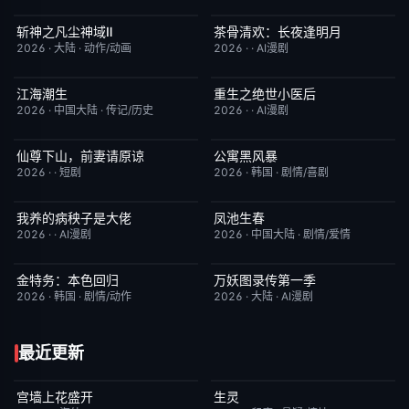
斩神之凡尘神域Ⅱ
茶骨清欢：长夜逢明月
更新至第09集
4.0
完结
10.0
2026
·
大陆
·
动作/动画
2026
·
·
AI漫剧
江海潮生
重生之绝世小医后
更新至第22集
6.0
完结
5.0
2026
·
中国大陆
·
传记/历史
2026
·
·
AI漫剧
仙尊下山，前妻请原谅
公寓黑风暴
完结
8.0
更新至第08集
2.0
2026
·
·
短剧
2026
·
韩国
·
剧情/喜剧
我养的病秧子是大佬
凤池生春
完结
10.0
已完结
9.0
2026
·
·
AI漫剧
2026
·
中国大陆
·
剧情/爱情
金特务：本色回归
万妖图录传第一季
已完结
4.0
完结
8.0
2026
·
韩国
·
剧情/动作
2026
·
大陆
·
AI漫剧
最近更新
宫墙上花盛开
生灵
更新至第4集
9.0
今日更新
2.0