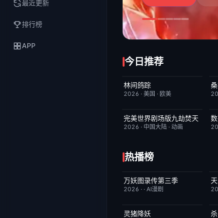
最近更新
排行榜
APP
今日推荐
林间鸽踪
桑
更新至第01集
1.0
2026
·
美国
·
欧美
2
完美世界剧场版九劫焚天
HD国语
10.0
2026
·
中国大陆
·
动画
2
热播榜
万妖图录传第三季
天
完结
10.0
2026
·
·
AI漫剧
2
灵猪降妖
杀
7月31日更新
4.0