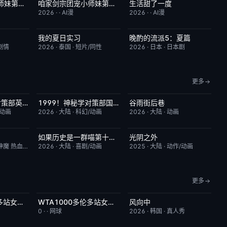
咱家剑宗团宠小师妹第三季
咱家剑宗团宠小师妹第二季
生活甜了一度
6.0
已完结
6.0
完结
1.0
2026
·
·
AI漫
2026
·
·
AI漫
我的夏日实习
晚酌的流派5：夏篇
2.0
更新至第09集
7.0
更新至第06集
1.0
剧情
2026
·
泰国
·
短片/同性
2026
·
日本
·
日本剧
更多
1999！神秘学对策部英语
1999！神秘学对策部国语
谷雨街后巷
10.0
更新至第3集
2.0
更新至第03集
6.0
/动画
2026
·
大陆
·
科幻/动画
2026
·
大陆
·
动画
如果历史是一群喵第十三季
光阴之外
4.0
更新至第06集
2.0
更新至第34集
1.0
神魔 热血 都市
2026
·
大陆
·
喜剧/动画
2025
·
大陆
·
动作/动画
更多
WTA1000多伦多站女单第二轮：卡萨金娜VS莱巴金娜
WTA1000多伦多站女单第二轮：戴伊VS高芙
风向中
3.0
今日更新
5.0
更新至第02集
10.0
0
·
·
网球
2026
·
韩国
·
真人秀