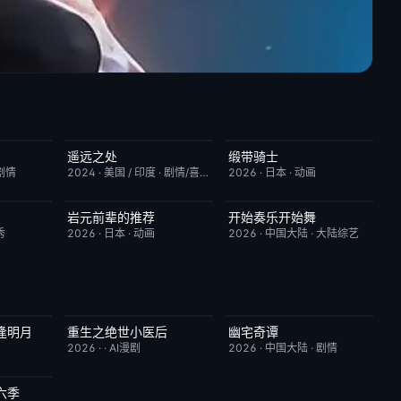
遥远之处
缎带骑士
2.0
今日更新
5.5
HD中字
1.0
剧情
2024
·
美国 / 印度
·
剧情/喜剧
2026
·
日本
·
动画
岩元前辈的推荐
开始奏乐开始舞
10.0
更新至第6集
2.0
更新至第3期
9.0
秀
2026
·
日本
·
动画
2026
·
中国大陆
·
大陆综艺
逢明月
重生之绝世小医后
幽宅奇谭
10.0
完结
5.0
完结
10.0
2026
·
·
AI漫剧
2026
·
中国大陆
·
剧情
六季
4.0