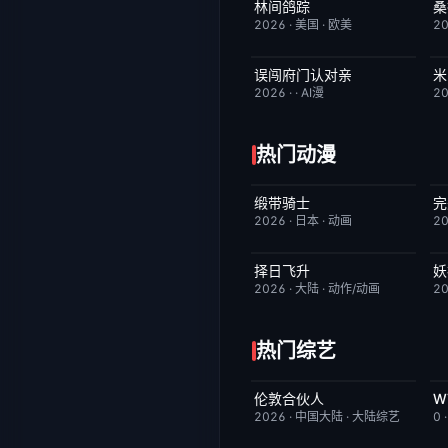
林间鸽踪
桑
更新至第01集
1.0
2026
·
美国
·
欧美
2
误闯府门认对亲
米
完结
5.0
2026
·
·
AI漫
2
热门动漫
缎带骑士
完
HD中字
1.0
2026
·
日本
·
动画
2
择日飞升
妖
更新至第6集
5.0
2026
·
大陆
·
动作/动画
2
热门综艺
伦敦合伙人
今日更新
6.0
2026
·
中国大陆
·
大陆综艺
0