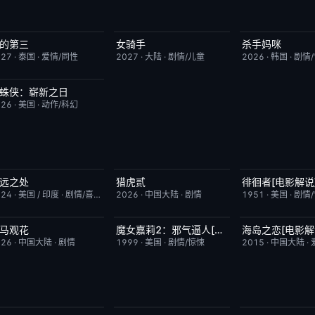
的第三
女骑手
杀手妈咪
更新至第02集
9.0
7月15日更新
8.0
更新至第03集
027
·
泰国
·
爱情/同性
2027
·
大陆
·
剧情/儿童
2026
·
韩国
·
剧情
蛛侠：崭新之日
TC中字
7.8
026
·
美国
·
动作/科幻
远之处
猎虎贰
徘徊者[电影解说
今日更新
5.5
今日更新
8.0
已完结
024
·
美国 / 印度
·
剧情/喜剧
2026
·
中国大陆
·
剧情
1951
·
美国
·
剧情
马观花
魔女嘉莉2：邪气逼人[电影解说]
海岛之恋[电影解
今日更新
3.0
已完结
5.7
已完结
026
·
中国大陆
·
剧情
1999
·
美国
·
剧情/惊悚
2015
·
中国大陆
·