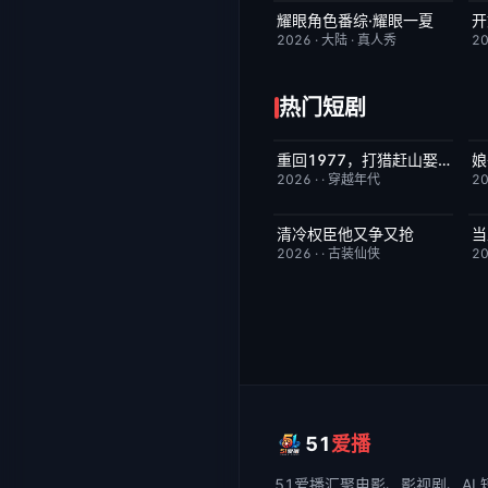
耀眼角色番综·耀眼一夏
开
今日更新
8.0
2026
·
大陆
·
真人秀
2
热门短剧
重回1977，打猎赶山娶老婆
娘
已完结
9.0
2026
·
·
穿越年代
2
清冷权臣他又争又抢
已完结
7.0
2026
·
·
古装仙侠
2
51
爱播
51爱播
汇聚电影、影视剧、AI