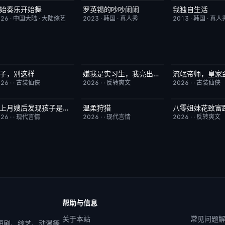
始奏乐开始舞
罗英锡的吵吵闹闹
我独自生活
更新至第3期
9.0
今日更新
10.0
昨日更新
026
·
中国大陆
·
大陆综艺
2023
·
韩国
·
真人秀
2013
·
韩国
·
真人
子，别这样
嫌我是实习生，我亮出老板身份
流氓帝师，皇家
已完结
3.0
已完结
5.0
已完结
026
·
·
古装仙侠
2026
·
·
反转爽文
2026
·
·
古装仙侠
当上月嫂后发现孩子是我的
温柔狩猎
已完结
1.0
已完结
5.0
已完结
026
·
·
现代言情
2026
·
·
现代言情
2026
·
·
反转爽文
帮助与信息
关于本站
常见问题
 短剧、综艺、动漫等