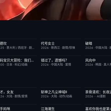
德坎
代号女士
破暗
完结
9.0
完结
6.0
今日更新
025
·
意大利 / 西班牙
·
剧情/动作
2026
·
新西兰
·
剧情/惊悚
2026
·
中国大陆
·
数码宝贝大冒险：我们的战争游戏！
错过了，遗憾吗？
风向中
今日更新
8.9
HD国语
8.0
更新至第02集
000
·
日本
·
科幻/动画
2026
·
中国大陆
·
爱情
2026
·
韩国
·
真人
才，女友
斩神之凡尘神域Ⅱ
茶骨清欢：长夜
更新至第18集
7.0
更新至第09集
4.0
完结
026
·
大陆
·
剧情/爱情
2026
·
大陆
·
动作/动画
2026
·
·
AI漫剧
手妈咪
江海潮生
喜欢你我也是第
更新至第03集
9.0
更新至第28集
6.0
今日更新