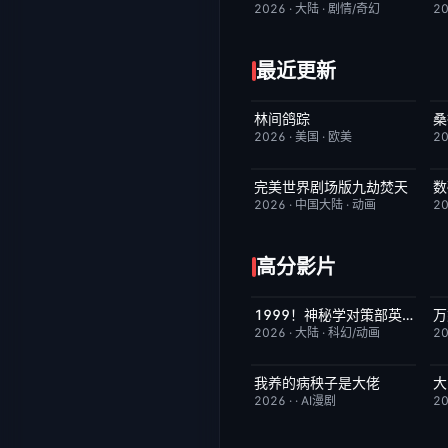
2026
·
大陆
·
剧情/奇幻
2
最近更新
林间鸽踪
桑
更新至第01集
1.0
2026
·
美国
·
欧美
2
完美世界剧场版九劫焚天
HD国语
10.0
2026
·
中国大陆
·
动画
2
高分影片
1999！神秘学对策部英语
万
更新至第3集
10.0
2026
·
大陆
·
科幻/动画
2
我养的病秧子是大佬
大
完结
10.0
2026
·
·
AI漫剧
2