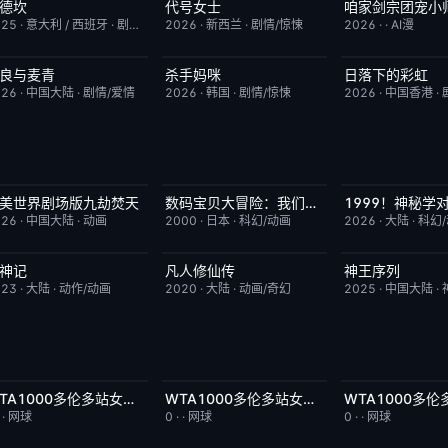
德坎
代号女士
完结
9.0
完结
6.0
已完结
025
·
意大利 / 西班牙
·
剧情/动作
2026
·
新西兰
·
剧情/惊悚
2026
·
·
AI漫
良与麦青
杀手妈咪
日落下的彩虹
更新至第15集
5.0
更新至第03集
9.0
更新至第7集
026
·
中国大陆
·
剧情/爱情
2026
·
韩国
·
剧情/惊悚
2026
·
中国香港
·
美世界剧场版九劫焚天
数码宝贝大冒险：我们的战争游戏！
HD国语
10.0
今日更新
8.9
更新至第3集
026
·
中国大陆
·
动画
2000
·
日本
·
科幻/动画
2026
·
大陆
·
科幻
神记
凡人修仙传
神王序列
更新至第441集
2.0
更新至第186集
7.9
更新至第202集
023
·
大陆
·
动作/动画
2020
·
大陆
·
动画/奇幻
2025
·
中国大陆
·
WTA1000多伦多站女单第二轮：扎拉祖阿VS费尔南德斯
WTA1000多伦多站女单第二轮：帕克斯VS伊埃拉
今日更新
5.0
今日更新
5.0
今日更新
·
·
网球
0
·
·
网球
0
·
·
网球