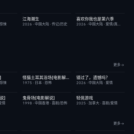
江海潮生
喜欢你我也是第六季
9.0
更新至第28集
6.0
今日更新
4.0
/惊悚
2026
·
中国大陆
·
传记/历史
2026
·
中国大陆
·
爱情/真人秀
更多
]
怪猫土耳其浴场[电影解说]
错过了，遗憾吗？
6.9
已完结
5.9
HD国语
8.0
/惊悚
1975
·
日本
·
恐怖
2026
·
中国大陆
·
爱情
说]
鬼骨场[电影解说]
轻佻游戏
3.4
已完结
4.6
昨日更新
6.3
爱情
1998
·
中国香港
·
喜剧/恐怖
2025
·
加拿大
·
喜剧/爱情
更多