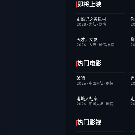
即将上映
史诡记之黄泉村
你
6月23日更新
7.0
2028
·
大陆
·
剧情
2
天才，女友
蜘
更新至第18集
7.0
2026
·
大陆
·
剧情/爱情
2
热门电影
破暗
遥
今日更新
2.0
2026
·
中国大陆
·
剧情
2
港城大劫案
走
今日更新
7.0
2026
·
中国大陆
·
剧情
2
热门影视