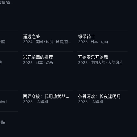
爱情/真人秀
遥远之处
缎带骑士
2.0
今日更新
5.5
HD中字
1.0
剧情
2024
·
美国 / 印度
·
剧情/喜剧
2026
·
日本
·
动画
岩元前辈的推荐
开始奏乐开始舞
10.0
更新至第6集
2.0
更新至第3期
9.0
秀
2026
·
日本
·
动画
2026
·
中国大陆
·
大陆综艺
两界穿梭：我用热武器物理横推修真界
茶骨清欢：长夜逢明月
10.0
完结
10.0
完结
10.0
/奇幻
2026
·
·
AI漫剧
2026
·
·
AI漫剧
10.0
剧情