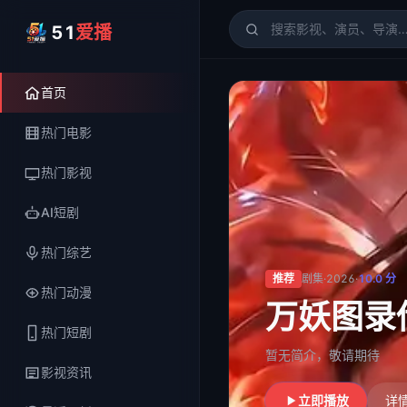
51
爱播
51爱播
- 电影、电视剧、
首页
热门电影
热门影视
AI短剧
热门综艺
推荐
剧集
·
2026
·
10.0
分
热门动漫
茶骨清欢
热门短剧
暂无简介，敬请期待
影视资讯
立即播放
详