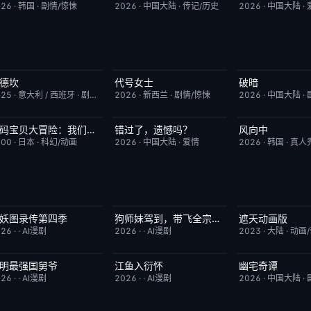
026
·
韩国
·
剧情/惊悚
2026
·
中国大陆
·
传记/历史
2026
·
中国大陆
·
德坎
代号女士
破暗
完结
9.0
完结
6.0
今日更新
025
·
意大利 / 西班牙
·
剧情/动作
2026
·
新西兰
·
剧情/惊悚
2026
·
中国大陆
·
数码宝贝大冒险：我们的战争游戏！
错过了，遗憾吗？
风向中
今日更新
8.9
HD国语
8.0
更新至第02集
000
·
日本
·
科幻/动画
2026
·
中国大陆
·
爱情
2026
·
韩国
·
真人
妖图录传第四季
狗师妹驾到，带飞全宗门成团宠
遮天动画版
完结
10.0
完结
10.0
更新至第174集
026
·
·
AI漫剧
2026
·
·
AI漫剧
2023
·
大陆
·
动画
明最强国舅爷
江鱼入衍怀
幽宅奇谭
完结
10.0
完结
10.0
完结
026
·
·
AI漫剧
2026
·
·
AI漫剧
2026
·
中国大陆
·