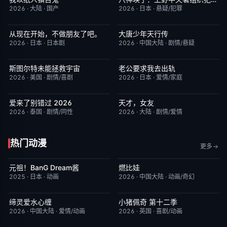
2026
·
大陆
·
国产
2026
·
日本
·
悬疑/犯罪
从现在开始，不做朋友了吧。
大唐少年天行传
更新至第07集
5.0
更新至第12集
8.0
2026
·
日本
·
日本剧
2026
·
中国大陆
·
剧情/悬疑
斯图尔特未能拯救宇宙
老公要求我去出轨
更新至第03集
6.0
更新至第05集
9.0
2026
·
美国
·
剧情/喜剧
2026
·
日本
·
爱情/家庭
爱来了别错过 2026
天才，女友
更新至第4集
2.0
更新至第16集
7.0
2026
·
泰国
·
剧情/同性
2026
·
大陆
·
剧情/爱情
热门动漫
更多
元祖！BanG Dream酱
燃比娃
更新至第44集
8.1
今日更新
6.8
2025
·
日本
·
动画
2026
·
中国大陆
·
动画/奇幻
缔灵爱水心缠
小猪佩奇 第十二季
更新至第02集
9.0
更新至第3集
5.0
2026
·
中国大陆
·
爱情/动画
2026
·
英国
·
喜剧/动画