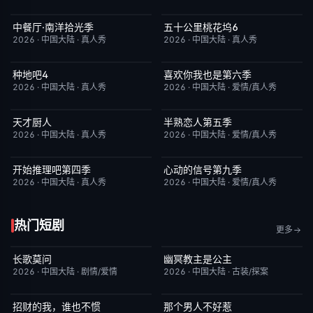
中餐厅·南洋拾光季
五十公里桃花坞6
更新至第8期
8.0
今日更新
7.0
2026
·
中国大陆
·
真人秀
2026
·
中国大陆
·
真人秀
种地吧4
喜欢你我也是第六季
今日更新
4.0
今日更新
4.0
2026
·
中国大陆
·
真人秀
2026
·
中国大陆
·
爱情/真人秀
天才厨人
半熟恋人第五季
今日更新
3.0
昨日更新
10.0
2026
·
中国大陆
·
真人秀
2026
·
中国大陆
·
爱情/真人秀
开始推理吧第四季
心动的信号第九季
今日更新
5.0
今日更新
7.0
2026
·
中国大陆
·
真人秀
2026
·
中国大陆
·
爱情/真人秀
热门短剧
更多
长歌莫问
幽冥教主是公主
已完结
2.0
已完结
10.0
2026
·
中国大陆
·
剧情/爱情
2026
·
中国大陆
·
古装/探案
招财的我，谁也不惯
那个男人不好惹
完结
3.0
完结
2.0