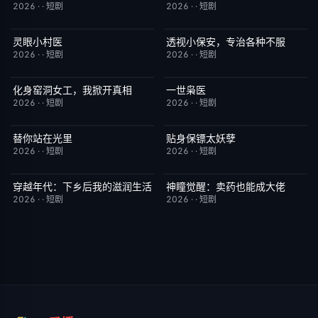
2026
·
·
短剧
2026
·
·
短剧
灵眼小村医
透视小保安，专治各种不服
完结
7.0
完结
9.0
2026
·
·
短剧
2026
·
·
短剧
化身窑洞女工，我掀开真相
一世枭医
完结
9.0
完结
2.0
2026
·
·
短剧
2026
·
·
短剧
替你站在光里
贴身保镖太妖孽
完结
5.0
完结
7.0
2026
·
·
短剧
2026
·
·
短剧
穿越年代：下乡后我的滋润生活
神瞳觉醒：卖药也能成大佬
完结
3.0
完结
7.0
2026
·
·
短剧
2026
·
·
短剧