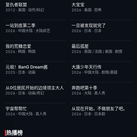
复仇者联盟
大宝宝
完结
5.0
今日更新
1.0
2012
·
美国
·
动作/科幻
2026
·
美国
·
恐怖
一站到底第二季
一旦被发现就完了
更新至第1期
4.0
更新至第01集
6.0
2026
·
中国大陆
·
大陆综艺
2026
·
日本
·
日本
我的荒糖恋爱
最后孤屋
已完结
6.0
HD中字
7.0
2026
·
韩国
·
韩国
2026
·
英国 / 法国 / 美国
·
剧情
元祖！BanG Dream酱
大唐少年天行传
更新至第44集
8.1
更新至第12集
8.0
2025
·
日本
·
动画
2026
·
中国大陆
·
剧情/悬疑
从0位居民开始的边境领主大人
奔跑吧第十季
更新至第06集
1.0
已完结
3.0
2026
·
日本
·
动画/奇幻
2026
·
大陆
·
真人秀
宇宙帮帮忙
从现在开始，不做朋友了吧。
更新至第3期
3.0
更新至第07集
5.0
2026
·
中国大陆
·
真人秀
2026
·
日本
·
日本剧
热播榜