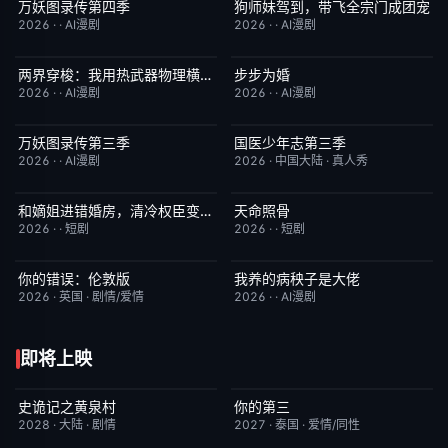
万妖图录传第四季
狗师妹驾到，带飞全宗门成团宠
完结
10.0
完结
10.0
2026
·
·
AI漫剧
2026
·
·
AI漫剧
两界穿梭：我用热武器物理横推修真界
步步为婚
完结
10.0
完结
10.0
2026
·
·
AI漫剧
2026
·
·
AI漫剧
万妖图录传第三季
国医少年志第三季
完结
10.0
本周更新
10.0
2026
·
·
AI漫剧
2026
·
中国大陆
·
真人秀
和嫡姐进错婚房，清冷权臣变忠犬
天命照骨
完结
10.0
完结
10.0
2026
·
·
短剧
2026
·
·
短剧
你的错误：伦敦版
我养的病秧子是大佬
6月23日更新
10.0
完结
10.0
2026
·
英国
·
剧情/爱情
2026
·
·
AI漫剧
即将上映
史诡记之黄泉村
你的第三
6月23日更新
7.0
更新至第02集
9.0
2028
·
大陆
·
剧情
2027
·
泰国
·
爱情/同性