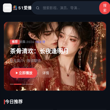
搜
51爱播
索
51爱播
- 电影、电视剧、动漫、综艺、短剧高清在线观看
推荐
剧集
·
2026
·
10.0
分
茶骨清欢：长夜逢明月
暂无简介，敬请期待
立即播放
详情
今日推荐