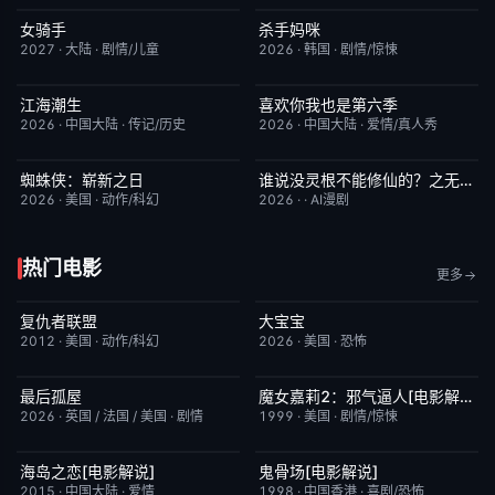
女骑手
杀手妈咪
7月15日更新
8.0
更新至第02集
9.0
2027
·
大陆
·
剧情/儿童
2026
·
韩国
·
剧情/惊悚
江海潮生
喜欢你我也是第六季
更新至第26集
6.0
今日更新
4.0
2026
·
中国大陆
·
传记/历史
2026
·
中国大陆
·
爱情/真人秀
蜘蛛侠：崭新之日
谁说没灵根不能修仙的？之无灵证道第五季
TC中字
7.8
完结
5.0
2026
·
美国
·
动作/科幻
2026
·
·
AI漫剧
热门电影
更多
复仇者联盟
大宝宝
完结
5.0
今日更新
1.0
2012
·
美国
·
动作/科幻
2026
·
美国
·
恐怖
最后孤屋
魔女嘉莉2：邪气逼人[电影解说]
HD中字
7.0
已完结
5.7
2026
·
英国 / 法国 / 美国
·
剧情
1999
·
美国
·
剧情/惊悚
海岛之恋[电影解说]
鬼骨场[电影解说]
已完结
3.4
已完结
4.6
2015
·
中国大陆
·
爱情
1998
·
中国香港
·
喜剧/恐怖