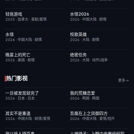
轻佻游戏
水怪2026
今日更新
6.3
今日更新
7.0
2025
·
加拿大
·
喜剧/爱情
2026
·
中国大陆
·
剧情
水怪
校歌英雄
今日更新
10.0
今日更新
5.0
2026
·
中国大陆
·
剧情
2026
·
大陆
·
剧情
晚宴上的死亡
绝密任务
今日更新
2.0
今日更新
3.0
2026
·
美国
·
剧情
2026
·
大陆
·
动作/战争
热门影视
更多
一旦被发现就完了
我的荒糖恋爱
更新至第01集
6.0
已完结
6.0
2026
·
日本
·
日本
2026
·
韩国
·
韩国
其实不是重逢
吾凰在上之凤御四方
已完结
7.0
更新至第06集
2.0
2026
·
中国大陆
·
剧情/爱情
2026
·
中国大陆
·
爱情/短片
我以纸人镇百鬼
八神瑛子：上野中央署组织犯罪对策课
已完结
6.0
更新至第04集
3.0