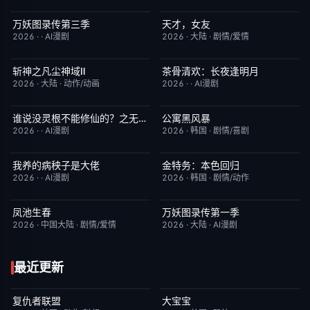
万妖图录传第三季
天才，女友
完结
10.0
更新至第16集
7.0
2026
·
·
AI漫剧
2026
·
大陆
·
剧情/爱情
斩神之凡尘神域Ⅱ
茶骨清欢：长夜逢明月
更新至第09集
4.0
完结
10.0
2026
·
大陆
·
动作/动画
2026
·
·
AI漫剧
谁说没灵根不能修仙的？之无灵证道第五季
公寓黑风暴
完结
5.0
更新至第08集
2.0
2026
·
·
AI漫剧
2026
·
韩国
·
剧情/喜剧
我养的病秧子是大佬
金特务：本色回归
完结
10.0
已完结
4.0
2026
·
·
AI漫剧
2026
·
韩国
·
剧情/动作
凤池生春
万妖图录传第一季
已完结
9.0
完结
8.0
2026
·
中国大陆
·
剧情/爱情
2026
·
大陆
·
AI漫剧
最近更新
复仇者联盟
大宝宝
完结
5.0
今日更新
1.0