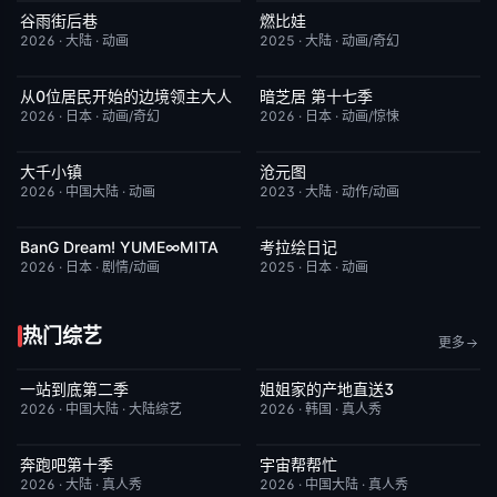
谷雨街后巷
燃比娃
更新至第2集
6.0
HD国语
6.8
2026
·
大陆
·
动画
2025
·
大陆
·
动画/奇幻
从0位居民开始的边境领主大人
暗芝居 第十七季
更新至第06集
1.0
更新至第3集
4.0
2026
·
日本
·
动画/奇幻
2026
·
日本
·
动画/惊悚
大千小镇
沧元图
更新至第5集
8.0
更新至第89集
1.0
2026
·
中国大陆
·
动画
2023
·
大陆
·
动作/动画
BanG Dream! YUME∞MITA
考拉绘日记
更新至第08集
7.0
更新至第43集
2.0
2026
·
日本
·
剧情/动画
2025
·
日本
·
动画
热门综艺
更多
一站到底第二季
姐姐家的产地直送3
更新至第1期
4.0
更新至第02集
10.0
2026
·
中国大陆
·
大陆综艺
2026
·
韩国
·
真人秀
奔跑吧第十季
宇宙帮帮忙
已完结
3.0
更新至第3期
3.0
2026
·
大陆
·
真人秀
2026
·
中国大陆
·
真人秀