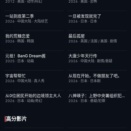
2012
·
美国
·
动作/科幻
2026
·
美国
·
恐怖
一站到底第二季
一旦被发现就完了
更新至第1期
4.0
更新至第01集
6.0
2026
·
中国大陆
·
大陆综艺
2026
·
日本
·
日本
我的荒糖恋爱
最后孤屋
已完结
6.0
HD中字
7.0
2026
·
韩国
·
韩国
2026
·
英国 / 法国 / 美国
·
剧情
元祖！BanG Dream酱
大唐少年天行传
更新至第44集
8.1
更新至第12集
8.0
2025
·
日本
·
动画
2026
·
中国大陆
·
剧情/悬疑
宇宙帮帮忙
从现在开始，不做朋友了吧。
更新至第3期
3.0
更新至第07集
5.0
2026
·
中国大陆
·
真人秀
2026
·
日本
·
日本剧
从0位居民开始的边境领主大人
八神瑛子：上野中央署组织犯罪对策课
更新至第06集
1.0
更新至第04集
3.0
2026
·
日本
·
动画/奇幻
2026
·
日本
·
悬疑/犯罪
高分影片