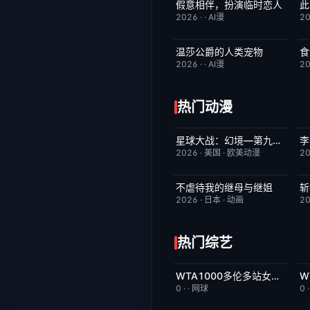
假意相伴，扮演临时恋人
此
完结
8.0
2026
·
·
AI漫
2
温莎公爵的人类宠物
食
完结
8.0
2026
·
·
AI漫
2
热门动漫
星球大战：幻境—第九个绝地武士
李
已完结
9.0
2026
·
美国
·
欧美动漫
2
不虐待我的继母与继姐
斩
更新至第05集
4.0
2026
·
日本
·
动画
2
热门综艺
WTA1000多伦多站女单第一轮：王欣瑜VS卡萨金娜
今日更新
5.0
0
·
·
网球
0