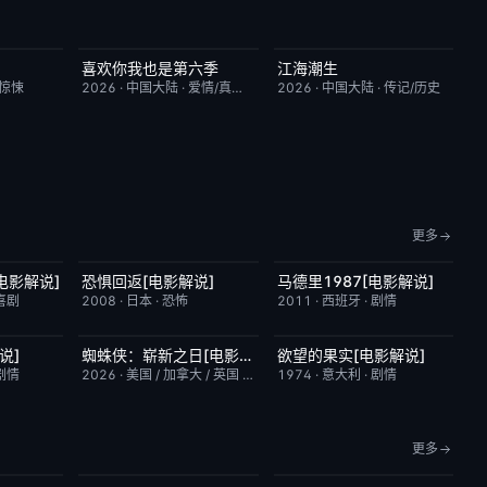
喜欢你我也是第六季
江海潮生
9.0
昨日更新
4.0
更新至第22集
6.0
/惊悚
2026
·
中国大陆
·
爱情/真人秀
2026
·
中国大陆
·
传记/历史
更多
电影解说]
恐惧回返[电影解说]
马德里1987[电影解说]
6.8
已完结
6.6
已完结
6.2
喜剧
2008
·
日本
·
恐怖
2011
·
西班牙
·
剧情
说]
蜘蛛侠：崭新之日[电影解说]
欲望的果实[电影解说]
6.4
已完结
7.8
已完结
6.4
剧情
2026
·
美国 / 加拿大 / 英国 / 德国
·
1974
动作/科幻
·
意大利
·
剧情
更多