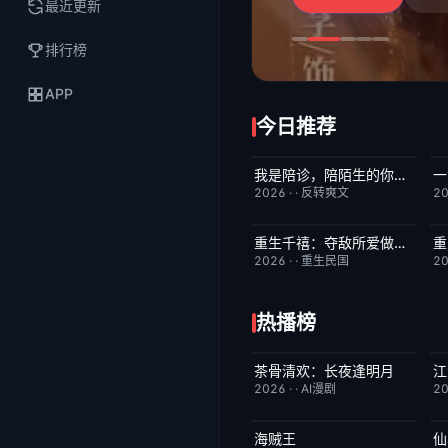
最近更新
排行榜
APP
今日推荐
我是陪诊，陪陌生的你等一个结果
一
完结
4.0
2026
·
·
反转爽文
2
重生千禧：夺敌所爱做首富
重
完结
8.0
2026
·
·
重生民国
2
热播榜
茶骨清欢：长夜逢明月
江
完结
10.0
2026
·
·
AI漫剧
2
海贼王
仙
更新至第1172集
9.5