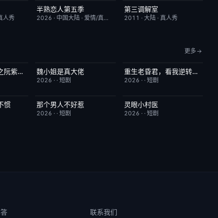
半熟恋人第五季
第三调解室
3.0
本周更新
10.0
昨日更新
4.0
真人秀
2026
·
中国大陆
·
爱情/真人秀
2011
·
大陆
·
真人秀
更多
八零媳妇有点辣之阮紫依的书中梦
魏小姐是真大佬
重生老昏君，看我逆转乾坤
5.0
完结
4.0
完结
5.0
2026
·
·
短剧
2026
·
·
短剧
不惯
那个男人不好惹
灵眼小村医
3.0
完结
2.0
完结
7.0
2026
·
·
短剧
2026
·
·
短剧
解答
联系我们