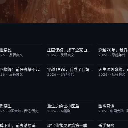
世枭雄
庄园保姆，成了全家白月光
完结
4.0
完结
5.0
完结
026
·
·
反转爽文
2026
·
·
反转爽文
2026
·
·
穿越年代
回巅峰：前任高攀不起
穿越1996，我成了我妈男闺蜜
完结
3.0
完结
2.0
完结
026
·
·
反转爽文
2026
·
·
穿越年代
2026
·
·
反转爽文
海潮生
重生之绝世小医后
幽宅奇谭
更新至第22集
6.0
完结
5.0
更新至第13集
026
·
中国大陆
·
传记/历史
2026
·
·
AI漫剧
2026
·
中国大陆
·
尊下山，前妻请原谅
聚宝仙盆灵界篇第一季
杀手妈咪
完结
8.0
完结
8.0
更新至第02集