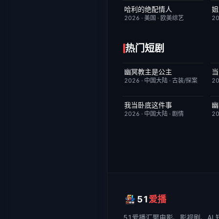
哈利的绝配情人
姐
更新至第7集
4.0
2026
·
美国
·
欧美综艺
2
热门短剧
幽冥教主是公主
当
已完结
10.0
2026
·
中国大陆
·
古装/探案
2
我当卧底这件事
幽
更新至第18集
7.0
2026
·
中国大陆
·
剧情
2
51
爱播
51爱播
汇聚电影、影视剧、AI