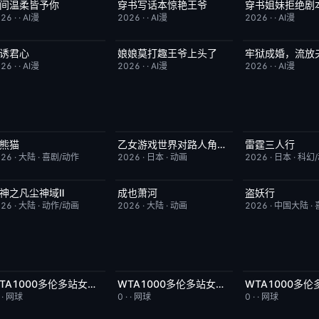
间温柔皆予你
穿书写话本惊艳王爷
穿书姐妹拒绝剧
完结
7.0
完结
1.0
完结
026
·
·
AI漫
2026
·
·
AI漫
2026
·
·
AI漫
诱君心
娘娘莫打趣王爷上头了
牢狱成婚，流放
完结
1.0
完结
3.0
完结
026
·
·
AI漫
2026
·
·
AI漫
2026
·
·
AI漫
熊猫
乙女游戏世界对路人角色很不友好第二季
雷霆三人行
更新至第4集
7.0
更新至第05集
1.0
更新至第05集
026
·
大陆
·
喜剧/动作
2026
·
日本
·
动画
2026
·
日本
·
科幻
神之凡尘神域Ⅱ
成也萧河
盗妖行
更新至第09集
4.0
更新至第03集
3.0
更新至第50集
026
·
大陆
·
动作/动画
2026
·
大陆
·
动画
2026
·
中国大陆
·
WTA1000多伦多站女单第一轮：马里诺VS森梅兹
WTA1000多伦多站女单第一轮：博尔特VS克罗斯
今日更新
8.0
今日更新
2.0
今日更新
·
·
网球
0
·
·
网球
0
·
·
网球