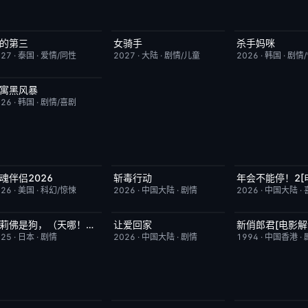
的第三
女骑手
杀手妈咪
更新至第02集
9.0
7月15日更新
8.0
更新至第02集
027
·
泰国
·
爱情/同性
2027
·
大陆
·
剧情/儿童
2026
·
韩国
·
剧情
寓黑风暴
更新至第08集
2.0
026
·
韩国
·
剧情/喜剧
魂伴侣2026
斩毒行动
年会不能停！2[
昨日更新
6.0
昨日更新
2.0
已完结
026
·
美国
·
科幻/惊悚
2026
·
中国大陆
·
剧情
2026
·
中国大陆
·
奥莉佛是狗，（天哪！！）这家伙电影版
让爱回家
新俏郎君[电影解
昨日更新
10.0
昨日更新
7.0
已完结
025
·
日本
·
剧情
2026
·
中国大陆
·
剧情
1994
·
中国香港
·