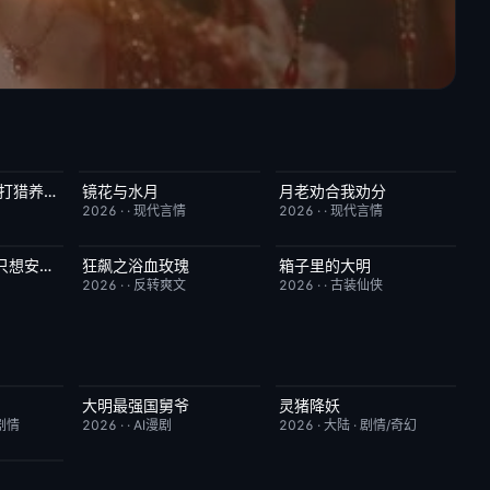
穿越70年，我靠打猎养全家
镜花与水月
月老劝合我劝分
1.0
完结
1.0
完结
7.0
2026
·
·
现代言情
2026
·
·
现代言情
天生顶级命格，只想安稳度日
狂飙之浴血玫瑰
箱子里的大明
2.0
完结
8.0
完结
10.0
2026
·
·
反转爽文
2026
·
·
古装仙侠
大明最强国舅爷
灵猪降妖
10.0
完结
10.0
本周更新
4.0
剧情
2026
·
·
AI漫剧
2026
·
大陆
·
剧情/奇幻
9.0