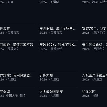
026
·
·
短剧
2026
·
·
AI漫剧
2026
·
韩国
·
剧情
世枭雄
庄园保姆，成了全家白月光
完结
4.0
完结
5.0
完结
026
·
·
反转爽文
2026
·
·
反转爽文
2026
·
·
穿越年代
回巅峰：前任高攀不起
穿越1996，我成了我妈男闺蜜
完结
3.0
完结
2.0
完结
026
·
·
反转爽文
2026
·
·
穿越年代
2026
·
·
反转爽文
两界穿梭：我用热武器物理横推修真界
步步为婚
万妖图录传第三
完结
10.0
完结
10.0
完结
026
·
·
AI漫剧
2026
·
·
AI漫剧
2026
·
·
AI漫剧
宅奇谭
大明最强国舅爷
恰逢裴时
更新至第13集
10.0
完结
10.0
完结
026
·
中国大陆
·
剧情
2026
·
·
AI漫剧
2026
·
·
短剧