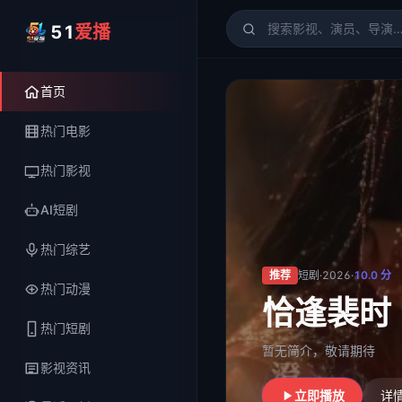
51
爱播
51爱播
- 电影、电视剧、
首页
热门电影
热门影视
AI短剧
热门综艺
推荐
短剧
·
2026
·
10.0
分
热门动漫
恰逢裴时
热门短剧
暂无简介，敬请期待
影视资讯
立即播放
详