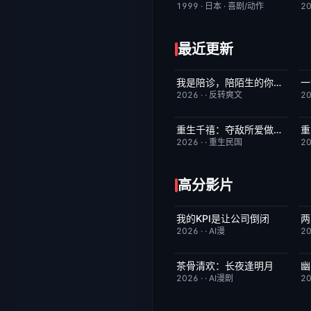
1999
·
日本
·
喜剧/动作
2
最近更新
我是陪诊，陪陌生的你等一个结果
一
完结
4.0
2026
·
·
反转爽文
2
重生千禧：夺敌所爱做首富
重
完结
8.0
2026
·
·
重生民国
2
高分影片
我的KPI是让公司倒闭
完结
10.0
2026
·
·
AI漫
2
茶骨清欢：长夜逢明月
幽
完结
10.0
2026
·
·
AI漫剧
2