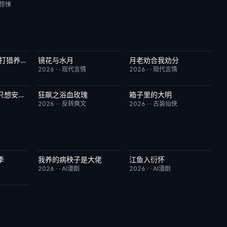
/惊悚
穿越70年，我靠打猎养全家
镜花与水月
月老劝合我劝分
1.0
完结
1.0
完结
7.0
2026
·
·
现代言情
2026
·
·
现代言情
天生顶级命格，只想安稳度日
狂飙之浴血玫瑰
箱子里的大明
2.0
完结
8.0
完结
10.0
2026
·
·
反转爽文
2026
·
·
古装仙侠
季
我养的病秧子是大佬
江鱼入衍怀
10.0
完结
10.0
完结
10.0
2026
·
·
AI漫剧
2026
·
·
AI漫剧
10.0