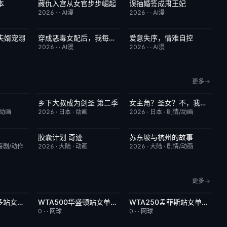
本
藏仇入宫从女官步步崛起
误抽婚签成肃王妃
6.0
完结
7.0
完结
10.0
2026
·
·
AI漫
2026
·
·
AI漫
夫婿宠溺
穿成恶毒女配后，我每晚被迫修罗场
爱意失序，情难自控
10.0
完结
7.0
完结
9.0
2026
·
·
AI漫
2026
·
·
AI漫
更多
乡下大叔成为剑圣 第二季
女主角？圣女？不，我是杂役女仆（自豪）
1.0
更新至第05集
4.0
更新至第7集
10.0
/动画
2026
·
日本
·
动画
2026
·
日本
·
剧情/动画
胶囊计划 奇迹
苏东坡与杭州的故事
1.0
更新至第6集
4.0
更新至第16集
6.0
喜剧/动作
2026
·
大陆
·
动画
2026
·
大陆
·
剧情/动画
更多
WTA1000多伦多站女单第一轮：巴图科娃VS安德莱斯库
WTA500华盛顿站女单决赛：佩古拉VS伊埃拉
WTA250孟菲斯站女单决赛：柳托娃VS维德曼诺娃
3.0
今日更新
10.0
今日更新
7.0
0
·
·
网球
0
·
·
网球