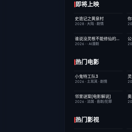
即将上映
史诡记之黄泉村
你
6月23日更新
7.0
2028
·
大陆
·
剧情
2
谁说没灵根不能修仙的？之无灵证道第五季
公
完结
5.0
2026
·
·
AI漫剧
2
热门电影
小鬼特工队3
灵
昨日更新
2.0
2026
·
土耳其
·
剧情
2
邻里谜案[电影解说]
已完结
6.4
2026
·
法国
·
喜剧/犯罪
2
热门影视