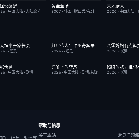
姐快醒醒
黄金渔场
天才厨人
昨日更新
9.0
今日更新
7.9
昨日更新
026
·
中国大陆
·
大陆综艺
2007
·
韩国
·
脱口秀/喜剧
2026
·
中国大陆
·
大神来开家长会
赶尸传人：许州奇案录秘术追凶
完结
1.0
完结
9.0
完结
026
·
·
短剧
2026
·
·
短剧
2026
·
·
短剧
宅奇谭
凛冬下的罪恶
招财的我，谁也
更新至第13集
10.0
更新至第12集
3.0
完结
026
·
中国大陆
·
剧情
2026
·
中国大陆
·
剧情/悬疑
2026
·
·
短剧
帮助与信息
关于本站
常见问题
 短剧、综艺、动漫等