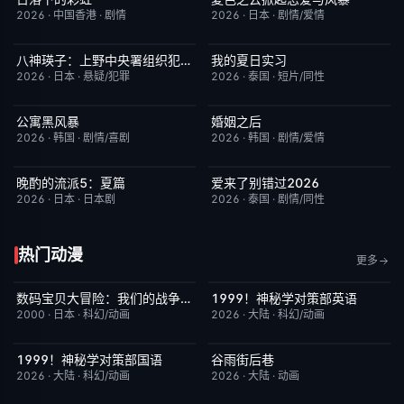
2026
·
中国香港
·
剧情
2026
·
日本
·
剧情/爱情
八神瑛子：上野中央署组织犯罪对策课
我的夏日实习
更新至第04集
3.0
更新至第09集
7.0
2026
·
日本
·
悬疑/犯罪
2026
·
泰国
·
短片/同性
公寓黑风暴
婚姻之后
更新至第09集
2.0
更新至第11集
1.0
2026
·
韩国
·
剧情/喜剧
2026
·
韩国
·
剧情/爱情
晚酌的流派5：夏篇
爱来了别错过2026
更新至第06集
1.0
更新至第04集
2.0
2026
·
日本
·
日本剧
2026
·
泰国
·
剧情/同性
热门动漫
更多
数码宝贝大冒险：我们的战争游戏！
1999！神秘学对策部英语
今日更新
8.9
更新至第3集
10.0
2000
·
日本
·
科幻/动画
2026
·
大陆
·
科幻/动画
1999！神秘学对策部国语
谷雨街后巷
更新至第3集
2.0
更新至第03集
6.0
2026
·
大陆
·
科幻/动画
2026
·
大陆
·
动画