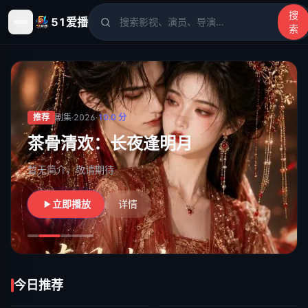
搜
51爱播
索
51爱播
- 电影、电视剧、动漫、综艺、短剧高清在线观看
推荐
剧集
·
2026
·
10.0
分
茶骨清欢：长夜逢明月
暂无简介，敬请期待
立即播放
详情
今日推荐