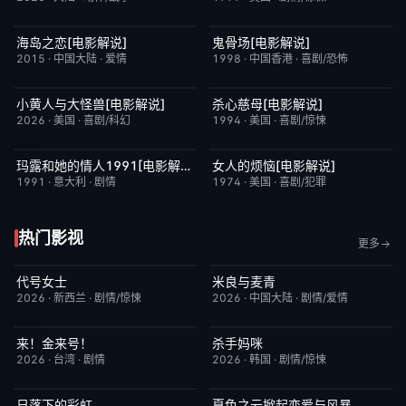
海岛之恋[电影解说]
鬼骨场[电影解说]
已完结
3.4
已完结
4.6
2015
·
中国大陆
·
爱情
1998
·
中国香港
·
喜剧/恐怖
小黄人与大怪兽[电影解说]
杀心慈母[电影解说]
已完结
6.7
已完结
7.4
2026
·
美国
·
喜剧/科幻
1994
·
美国
·
喜剧/惊悚
玛露和她的情人1991[电影解说]
女人的烦恼[电影解说]
已完结
6.1
已完结
7.7
1991
·
意大利
·
剧情
1974
·
美国
·
喜剧/犯罪
热门影视
更多
代号女士
米良与麦青
完结
6.0
更新至第15集
5.0
2026
·
新西兰
·
剧情/惊悚
2026
·
中国大陆
·
剧情/爱情
来！金来号！
杀手妈咪
更新至第02集
8.0
更新至第03集
9.0
2026
·
台湾
·
剧情
2026
·
韩国
·
剧情/惊悚
日落下的彩虹
夏色之云掀起恋爱与风暴
更新至第7集
2.0
更新至第05集
6.0