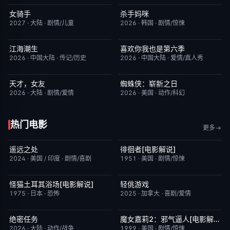
女骑手
杀手妈咪
7月15日更新
8.0
更新至第03集
9.0
2027
·
大陆
·
剧情/儿童
2026
·
韩国
·
剧情/惊悚
江海潮生
喜欢你我也是第六季
更新至第28集
6.0
今日更新
4.0
2026
·
中国大陆
·
传记/历史
2026
·
中国大陆
·
爱情/真人秀
天才，女友
蜘蛛侠：崭新之日
更新至第18集
7.0
TC中字
7.8
2026
·
大陆
·
剧情/爱情
2026
·
美国
·
动作/科幻
热门电影
更多
遥远之处
徘徊者[电影解说]
今日更新
5.5
已完结
6.9
2024
·
美国 / 印度
·
剧情/喜剧
1951
·
美国
·
剧情/惊悚
怪猫土耳其浴场[电影解说]
轻佻游戏
已完结
5.9
昨日更新
6.3
1975
·
日本
·
恐怖
2025
·
加拿大
·
喜剧/爱情
绝密任务
魔女嘉莉2：邪气逼人[电影解说]
昨日更新
3.0
已完结
5.7
2026
·
大陆
·
动作/战争
1999
·
美国
·
剧情/惊悚