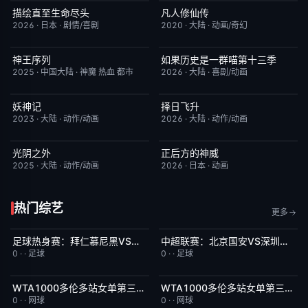
描绘直至生命尽头
凡人修仙传
更新至第06集
9.0
更新至第186集
7.9
2026
·
日本
·
剧情/喜剧
2020
·
大陆
·
动画/奇幻
神王序列
如果历史是一群喵第十三季
更新至第202集
4.0
更新至第06集
2.0
2025
·
中国大陆
·
神魔 热血 都市
2026
·
大陆
·
喜剧/动画
妖神记
择日飞升
更新至第441集
2.0
更新至第6集
5.0
2023
·
大陆
·
动作/动画
2026
·
大陆
·
动作/动画
光阴之外
正后方的神威
更新至第34集
1.0
更新至第06集
1.0
2025
·
大陆
·
动作/动画
2026
·
日本
·
动画
热门综艺
更多
足球热身赛：拜仁慕尼黑VS阿斯顿维拉20260807
中超联赛：北京国安VS深圳新鹏城20260807
8月9日上线
5.0
8月9日上线
5.0
0
·
·
足球
0
·
·
足球
WTA1000多伦多站女单第三轮：斯维托丽娜VS波塔波娃
WTA1000多伦多站女单第三轮：萨巴伦卡VS张帅
8月9日上线
7.0
8月9日上线
5.0
0
·
·
网球
0
·
·
网球