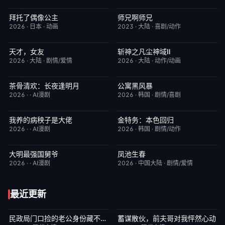
拜托了偶像公主
师兄啊师兄
更新至第18集
1.0
更新至第153集
4.0
2026
·
日本
·
动画
2023
·
大陆
·
喜剧/动作
天才，女友
斩神之凡尘神域Ⅱ
更新至第18集
7.0
更新至第09集
4.0
2026
·
大陆
·
剧情/爱情
2026
·
大陆
·
动作/动画
茶骨清欢：长夜逢明月
公寓黑风暴
完结
10.0
更新至第09集
2.0
2026
·
·
AI漫剧
2026
·
韩国
·
剧情/喜剧
我养的病秧子是大佬
金特务：本色回归
完结
10.0
已完结
4.0
2026
·
·
AI漫剧
2026
·
韩国
·
剧情/动作
大明最强国舅爷
凤池生春
完结
10.0
已完结
9.0
2026
·
·
AI漫剧
2026
·
中国大陆
·
剧情/爱情
最近更新
民政局门口捡的老公身份藏不住了
蓄谋散伙，前夫哥对我怦然心动
完结
6.0
完结
5.0