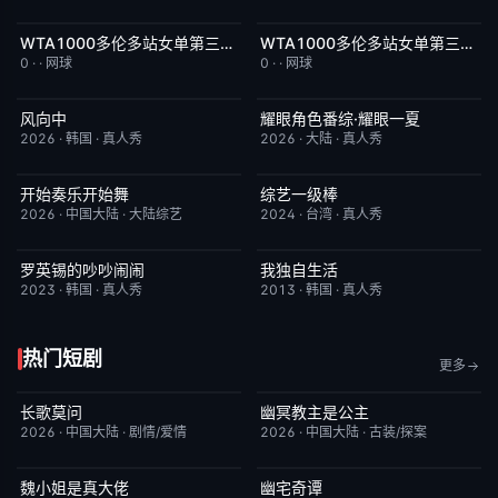
WTA1000多伦多站女单第三轮：佩古拉VS拉克西莫娃
WTA1000多伦多站女单第三轮：格鲁比奇VS斯瓦泰克
8月9日上线
2.0
8月9日上线
2.0
0
·
·
网球
0
·
·
网球
风向中
耀眼角色番综·耀眼一夏
更新至第02集
10.0
今日更新
8.0
2026
·
韩国
·
真人秀
2026
·
大陆
·
真人秀
开始奏乐开始舞
综艺一级棒
更新至第3期
9.0
更新至110期
1.0
2026
·
中国大陆
·
大陆综艺
2024
·
台湾
·
真人秀
罗英锡的吵吵闹闹
我独自生活
今日更新
10.0
昨日更新
9.0
2023
·
韩国
·
真人秀
2013
·
韩国
·
真人秀
热门短剧
更多
长歌莫问
幽冥教主是公主
已完结
2.0
已完结
10.0
2026
·
中国大陆
·
剧情/爱情
2026
·
中国大陆
·
古装/探案
魏小姐是真大佬
幽宅奇谭
完结
4.0
完结
10.0