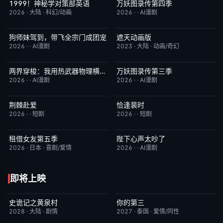
1999！神秘学对策部英语
万妖图录传第四季
更新至第3集
10.0
完结
10.0
2026
·
大陆
·
科幻/动画
2026
·
·
AI漫剧
狗师妹驾到，带飞全宗门成团宠
遮天动画版
完结
10.0
更新至第174集
10.0
2026
·
·
AI漫剧
2023
·
大陆
·
动画/奇幻
两界穿梭：我用热武器物理横推修真界
万妖图录传第三季
完结
10.0
完结
10.0
2026
·
·
AI漫剧
2026
·
·
AI漫剧
荆棘赴爱
恰逢裴时
完结
10.0
完结
10.0
2026
·
·
短剧
2026
·
·
短剧
租借女友第五季
陛下心声太吵了
已完结
10.0
完结
10.0
2026
·
日本
·
喜剧/爱情
2026
·
·
AI漫剧
即将上映
史诡记之黄泉村
你的第三
6月23日更新
7.0
更新至第02集
9.0
2028
·
大陆
·
剧情
2027
·
泰国
·
爱情/同性