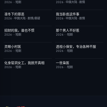
2026
·
·
短剧
2026
·
中国大陆
·
剧情
凛冬下的罪恶
我当卧底这件事
完结
3.0
已完结
7.0
2026
·
中国大陆
·
剧情/悬疑
2026
·
中国大陆
·
剧情
招财的我，谁也不惯
那个男人不好惹
完结
3.0
完结
2.0
2026
·
·
短剧
2026
·
·
短剧
灵眼小村医
透视小保安，专治各种不服
完结
7.0
完结
9.0
2026
·
·
短剧
2026
·
·
短剧
化身窑洞女工，我掀开真相
一世枭医
完结
9.0
完结
2.0
2026
·
·
短剧
2026
·
·
短剧