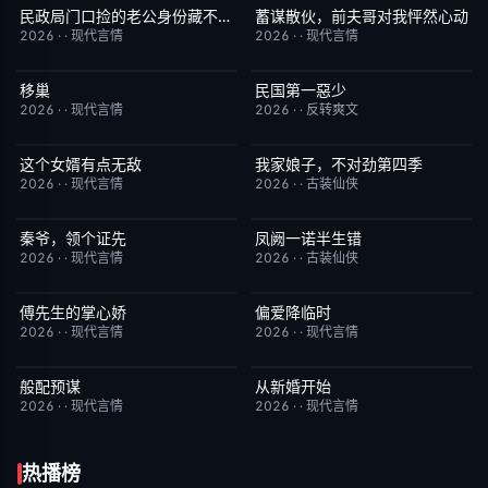
民政局门口捡的老公身份藏不住了
蓄谋散伙，前夫哥对我怦然心动
完结
6.0
完结
5.0
2026
·
·
现代言情
2026
·
·
现代言情
移巢
民国第一惡少
完结
6.0
完结
6.0
2026
·
·
现代言情
2026
·
·
反转爽文
这个女婿有点无敌
我家娘子，不对劲第四季
完结
10.0
完结
10.0
2026
·
·
现代言情
2026
·
·
古装仙侠
秦爷，领个证先
凤阙一诺半生错
完结
10.0
完结
7.0
2026
·
·
现代言情
2026
·
·
古装仙侠
傅先生的掌心娇
偏爱降临时
完结
3.0
完结
2.0
2026
·
·
现代言情
2026
·
·
现代言情
般配预谋
从新婚开始
完结
6.0
完结
7.0
2026
·
·
现代言情
2026
·
·
现代言情
热播榜