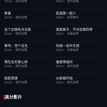
2026
·
·
现代言情
2026
·
·
现代言情
移巢
民国第一惡少
完结
6.0
完结
6.0
2026
·
·
现代言情
2026
·
·
反转爽文
这个女婿有点无敌
我家娘子，不对劲第四季
完结
10.0
完结
10.0
2026
·
·
现代言情
2026
·
·
古装仙侠
秦爷，领个证先
凤阙一诺半生错
完结
10.0
完结
7.0
2026
·
·
现代言情
2026
·
·
古装仙侠
傅先生的掌心娇
偏爱降临时
完结
3.0
完结
2.0
2026
·
·
现代言情
2026
·
·
现代言情
般配预谋
从新婚开始
完结
6.0
完结
7.0
2026
·
·
现代言情
2026
·
·
现代言情
高分影片