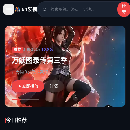
搜
51爱播
索
51爱播
- 电影、电视剧、动漫、综艺、短剧高清在线观看
推荐
剧集
·
2026
·
10.0
分
茶骨清欢：长夜逢明月
暂无简介，敬请期待
立即播放
详情
今日推荐