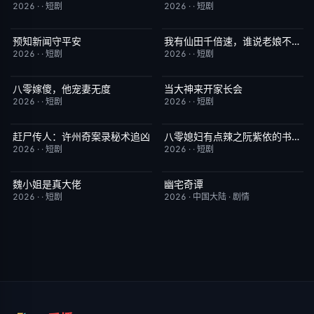
2026
·
·
短剧
2026
·
·
短剧
预知新闻守平安
我有仙田千倍速，谁说老娘不是仙
完结
3.0
完结
6.0
2026
·
·
短剧
2026
·
·
短剧
八零嫁傻，他宠妻无度
当大神来开家长会
完结
5.0
完结
1.0
2026
·
·
短剧
2026
·
·
短剧
赶尸传人：许州奇案录秘术追凶
八零媳妇有点辣之阮紫依的书中梦
完结
9.0
完结
5.0
2026
·
·
短剧
2026
·
·
短剧
魏小姐是真大佬
幽宅奇谭
完结
4.0
更新至第15集
10.0
2026
·
·
短剧
2026
·
中国大陆
·
剧情