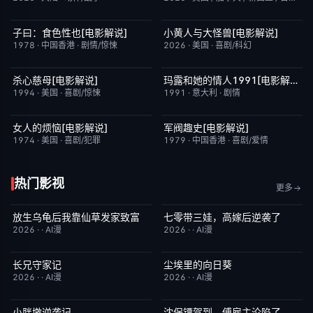
子曰：食色性也[电影解说]
小黄人与大怪兽[电影解说]
已完结
7.0
已完结
6.7
1978
·
中国香港
·
剧情/惊悚
2026
·
美国
·
喜剧/科幻
杀心慈母[电影解说]
玛露和她的情人1991[电影解说]
已完结
7.4
已完结
6.1
1994
·
美国
·
喜剧/惊悚
1991
·
意大利
·
剧情
女人的烦恼[电影解说]
军阀趣史[电影解说]
已完结
7.7
已完结
6.6
1974
·
美国
·
喜剧/犯罪
1979
·
中国香港
·
喜剧/爱情
热门影视
更多
放生乌龟后我靠仙草发家致富
七零带三娃，高嫁后逆袭了
完结
10.0
完结
8.0
2026
·
·
AI漫
2026
·
·
AI漫
长兄守家记
尘埃里的向日葵
完结
10.0
完结
10.0
2026
·
·
AI漫
2026
·
·
AI漫
小胖墩逆袭记
沈保镖驾到，傅雇主沦陷了
完结
10.0
完结
7.0