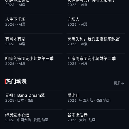
2026
·
·
AI漫
2026
·
·
AI漫
人生下半场
守坝人
完结
10.0
完结
8.0
2026
·
·
AI漫
2026
·
·
AI漫
有哥才有家
高考失利，我靠田螺逆袭致富
完结
5.0
完结
7.0
2026
·
·
AI漫
2026
·
·
AI漫
咱家剑宗团宠小师妹第三季
咱家剑宗团宠小师妹第二季
已完结
6.0
已完结
6.0
2026
·
·
AI漫
2026
·
·
AI漫
热门动漫
更多
元祖！BanG Dream酱
燃比娃
更新至第44集
8.1
今日更新
6.8
2025
·
日本
·
动画
2026
·
中国大陆
·
动画/奇幻
缔灵爱水心缠
谷雨街后巷
更新至第02集
9.0
更新至第2集
6.0
2026
·
中国大陆
·
爱情/动画
2026
·
大陆
·
动画