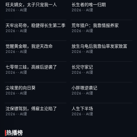
旺夫嫡女，太子只宠我一人
长生者的唯一归期
完结
4.0
完结
2.0
2026
·
·
AI漫
2026
·
·
AI漫
天牢出苟帝，稳健得长生第二季
荒年猎户：我靠情报养家
完结
8.0
完结
2.0
2026
·
·
AI漫
2026
·
·
AI漫
觉醒黄金眼，我逆天改命
放生乌龟后我靠仙草发家致富
完结
1.0
完结
10.0
2026
·
·
AI漫
2026
·
·
AI漫
七零带三娃，高嫁后逆袭了
长兄守家记
完结
8.0
完结
10.0
2026
·
·
AI漫
2026
·
·
AI漫
尘埃里的向日葵
小胖墩逆袭记
完结
10.0
完结
10.0
2026
·
·
AI漫
2026
·
·
AI漫
沈保镖驾到，傅雇主沦陷了
人生下半场
完结
7.0
完结
10.0
2026
·
·
AI漫
2026
·
·
AI漫
热播榜