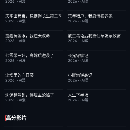
2026
·
·
AI漫
2026
·
·
AI漫
天牢出苟帝，稳健得长生第二季
荒年猎户：我靠情报养家
完结
8.0
完结
2.0
2026
·
·
AI漫
2026
·
·
AI漫
觉醒黄金眼，我逆天改命
放生乌龟后我靠仙草发家致富
完结
1.0
完结
10.0
2026
·
·
AI漫
2026
·
·
AI漫
七零带三娃，高嫁后逆袭了
长兄守家记
完结
8.0
完结
10.0
2026
·
·
AI漫
2026
·
·
AI漫
尘埃里的向日葵
小胖墩逆袭记
完结
10.0
完结
10.0
2026
·
·
AI漫
2026
·
·
AI漫
沈保镖驾到，傅雇主沦陷了
人生下半场
完结
7.0
完结
10.0
2026
·
·
AI漫
2026
·
·
AI漫
高分影片