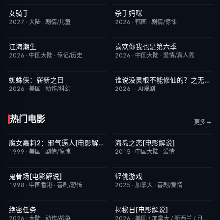
女骑手
杀手妈咪
7月15日更新
8.0
更新至第02集
9.0
2027
·
大陆
·
剧情/儿童
2026
·
韩国
·
剧情/惊悚
江海潮生
喜欢你我也是第六季
更新至第26集
6.0
今日更新
4.0
2026
·
中国大陆
·
传记/历史
2026
·
中国大陆
·
爱情/真人秀
蜘蛛侠：崭新之日
谁说没灵根不能修仙的？之无灵证道第五季
TC中字
7.8
完结
5.0
2026
·
美国
·
动作/科幻
2026
·
·
AI漫剧
热门电影
更多
魔女嘉莉2：邪气逼人[电影解说]
海岛之恋[电影解说]
已完结
5.7
已完结
3.4
1999
·
美国
·
剧情/惊悚
2015
·
中国大陆
·
爱情
鬼骨场[电影解说]
轻佻游戏
已完结
4.6
今日更新
6.3
1998
·
中国香港
·
喜剧/恐怖
2025
·
加拿大
·
喜剧/爱情
绝密任务
揭秘日[电影解说]
今日更新
3.0
已完结
6.4
2026
·
大陆
·
动作/战争
2026
·
美国 / 加拿大 / 新西兰 / 日本
·
剧