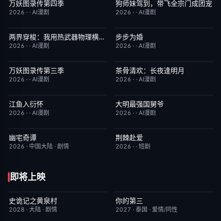
万妖图录传第四季
狗师妹驾到，带飞全宗门成团宠
完结
10.0
完结
10.0
2026
·
·
AI漫剧
2026
·
·
AI漫剧
两界穿梭：我用热武器物理横推修真界
步步为婚
完结
10.0
完结
10.0
2026
·
·
AI漫剧
2026
·
·
AI漫剧
万妖图录传第三季
茶骨清欢：长夜逢明月
完结
10.0
完结
10.0
2026
·
·
AI漫剧
2026
·
·
AI漫剧
江鱼入衍怀
大明最强国舅爷
完结
10.0
完结
10.0
2026
·
·
AI漫剧
2026
·
·
AI漫剧
幽宅奇谭
荆棘赴爱
更新至第15集
10.0
完结
10.0
2026
·
中国大陆
·
剧情
2026
·
·
短剧
即将上映
史诡记之黄泉村
你的第三
6月23日更新
7.0
更新至第02集
9.0
2028
·
大陆
·
剧情
2027
·
泰国
·
爱情/同性