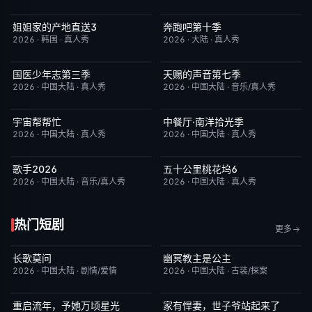
姐姐家的产地直送3
奔跑吧第十季
更新至第02集
10.0
已完结
3.0
2026
·
韩国
·
真人秀
2026
·
大陆
·
真人秀
国医少年志第三季
天赐的声音第七季
今日更新
10.0
今日更新
9.0
2026
·
中国大陆
·
真人秀
2026
·
中国大陆
·
音乐/真人秀
宇宙帮帮忙
中餐厅·南洋拾光季
更新至第3期
3.0
更新至第8期
8.0
2026
·
中国大陆
·
真人秀
2026
·
中国大陆
·
真人秀
歌手2026
五十公里桃花坞6
今日更新
8.0
今日更新
7.0
2026
·
中国大陆
·
音乐/真人秀
2026
·
中国大陆
·
真人秀
热门短剧
更多
长歌莫问
幽冥教主是公主
已完结
2.0
已完结
10.0
2026
·
中国大陆
·
剧情/爱情
2026
·
中国大陆
·
古装/探案
重启流年，予她万顷星光
家有悍妻，世子爷站起来了
完结
5.0
完结
1.0