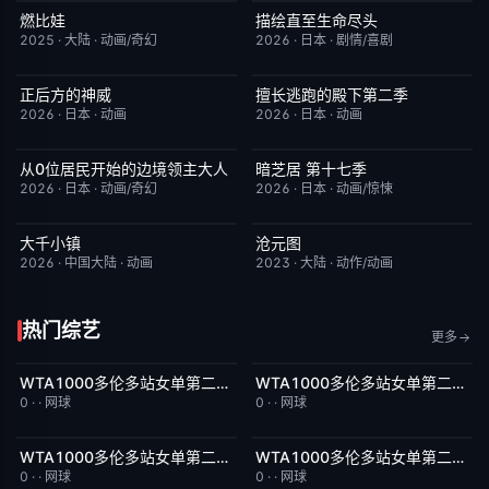
燃比娃
描绘直至生命尽头
HD国语
6.8
更新至第06集
9.0
2025
·
大陆
·
动画/奇幻
2026
·
日本
·
剧情/喜剧
正后方的神威
擅长逃跑的殿下第二季
更新至第06集
1.0
更新至第04集
10.0
2026
·
日本
·
动画
2026
·
日本
·
动画
从0位居民开始的边境领主大人
暗芝居 第十七季
更新至第06集
1.0
更新至第3集
4.0
2026
·
日本
·
动画/奇幻
2026
·
日本
·
动画/惊悚
大千小镇
沧元图
更新至第5集
8.0
更新至第89集
1.0
2026
·
中国大陆
·
动画
2023
·
大陆
·
动作/动画
热门综艺
更多
WTA1000多伦多站女单第二轮：扎拉祖阿VS费尔南德斯
WTA1000多伦多站女单第二轮：帕克斯VS伊埃拉
8月8日上线
5.0
8月8日上线
5.0
0
·
·
网球
0
·
·
网球
WTA1000多伦多站女单第二轮：卡萨金娜VS莱巴金娜
WTA1000多伦多站女单第二轮：戴伊VS高芙
8月8日上线
3.0
8月8日上线
5.0
0
·
·
网球
0
·
·
网球