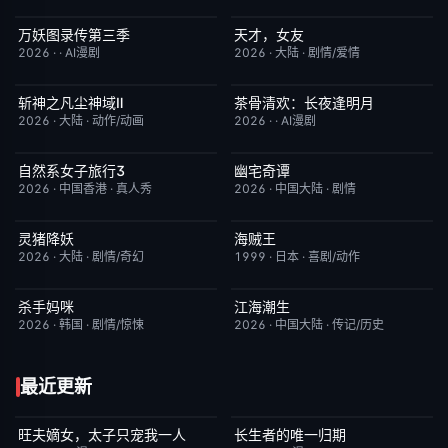
万妖图录传第三季
天才，女友
完结
10.0
更新至第16集
7.0
2026
·
·
AI漫剧
2026
·
大陆
·
剧情/爱情
斩神之凡尘神域Ⅱ
茶骨清欢：长夜逢明月
更新至第09集
4.0
完结
10.0
2026
·
大陆
·
动作/动画
2026
·
·
AI漫剧
自然系女子旅行3
幽宅奇谭
已完结
2.0
更新至第15集
10.0
2026
·
中国香港
·
真人秀
2026
·
中国大陆
·
剧情
灵猪降妖
海贼王
本周更新
4.0
更新至第1172集
9.5
2026
·
大陆
·
剧情/奇幻
1999
·
日本
·
喜剧/动作
杀手妈咪
江海潮生
更新至第02集
9.0
更新至第26集
6.0
2026
·
韩国
·
剧情/惊悚
2026
·
中国大陆
·
传记/历史
最近更新
旺夫嫡女，太子只宠我一人
长生者的唯一归期
完结
4.0
完结
2.0