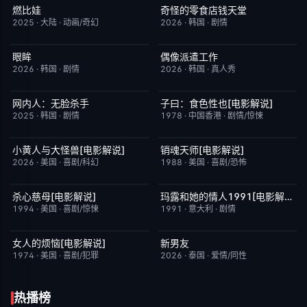
燃比娃
奇怪的零食店钱天堂
HD国语
6.8
HD中字
6.0
2025
·
大陆
·
动画/奇幻
2026
·
韩国
·
剧情
眼眸
偶像派遣工作
HD中字
10.0
已完结
6.0
2026
·
韩国
·
剧情
2026
·
韩国
·
真人秀
网内人：无脸杀手
子曰：食色性也[电影解说]
今日更新
7.0
已完结
7.0
2025
·
韩国
·
剧情
1978
·
中国香港
·
剧情/惊悚
小黄人与大怪兽[电影解说]
销魂天师[电影解说]
已完结
6.7
已完结
7.7
2026
·
美国
·
喜剧/科幻
1988
·
美国
·
喜剧/恐怖
杀心慈母[电影解说]
玛露和她的情人1991[电影解说]
已完结
7.4
已完结
6.1
1994
·
美国
·
喜剧/惊悚
1991
·
意大利
·
剧情
女人的烦恼[电影解说]
新男友
已完结
7.7
更新至第01集
10.0
1974
·
美国
·
喜剧/犯罪
2026
·
泰国
·
爱情/同性
热播榜