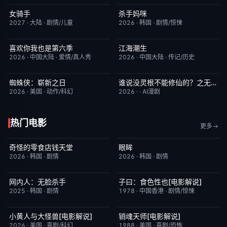
女骑手
杀手妈咪
7月15日更新
8.0
更新至第02集
9.0
2027
·
大陆
·
剧情/儿童
2026
·
韩国
·
剧情/惊悚
喜欢你我也是第六季
江海潮生
今日更新
4.0
更新至第22集
6.0
2026
·
中国大陆
·
爱情/真人秀
2026
·
中国大陆
·
传记/历史
蜘蛛侠：崭新之日
谁说没灵根不能修仙的？之无灵证道第五季
TC中字
7.8
完结
5.0
2026
·
美国
·
动作/科幻
2026
·
·
AI漫剧
热门电影
更多
奇怪的零食店钱天堂
眼眸
HD中字
6.0
HD中字
10.0
2026
·
韩国
·
剧情
2026
·
韩国
·
剧情
网内人：无脸杀手
子曰：食色性也[电影解说]
今日更新
7.0
已完结
7.0
2025
·
韩国
·
剧情
1978
·
中国香港
·
剧情/惊悚
小黄人与大怪兽[电影解说]
销魂天师[电影解说]
已完结
6.7
已完结
7.7
2026
·
美国
·
喜剧/科幻
1988
·
美国
·
喜剧/恐怖