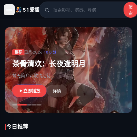
搜
51爱播
索
51爱播
- 电影、电视剧、动漫、综艺、短剧高清在线观看
推荐
剧集
·
2026
·
10.0
分
茶骨清欢：长夜逢明月
暂无简介，敬请期待
立即播放
详情
今日推荐