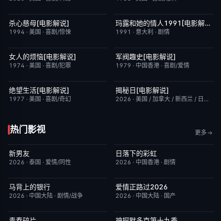
杀心慈母[电影解说]
玛露和她的情人1991[电影解说]
已完结
7.4
已完结
6.1
1994
·
美国
·
喜剧/惊悚
1991
·
意大利
·
剧情
女人的烦恼[电影解说]
军阀趣史[电影解说]
已完结
7.7
已完结
6.6
1974
·
美国
·
喜剧/犯罪
1979
·
中国香港
·
喜剧/爱情
绝望生活[电影解说]
揭秘日[电影解说]
已完结
7.8
已完结
6.4
1977
·
美国
·
喜剧/奇幻
2026
·
美国 / 加拿大 / 新西兰 / 日本
·
剧
热门影视
更多
新男友
日落下的彩虹
更新至第01集
10.0
更新至第6集
2.0
2026
·
泰国
·
爱情/同性
2026
·
中国香港
·
剧情
马背上的银行
爱情正路过2026
更新至第04集
5.0
完结
10.0
2026
·
中国大陆
·
剧情/战争
2026
·
中国大陆
·
国产
青春碎片
神探默多克第十九季
更新至第02集
1.0
更新至第07集
3.0