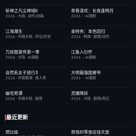
斩神之凡尘神域Ⅱ
茶骨清欢：长夜逢明月
更新至第09集
4.0
完结
10.0
2026
·
大陆
·
动作/动画
2026
·
·
AI漫剧
江海潮生
金特务：本色回归
更新至第22集
6.0
已完结
4.0
2026
·
中国大陆
·
传记/历史
2026
·
韩国
·
剧情/动作
万妖图录传第一季
江鱼入衍怀
完结
8.0
完结
10.0
2026
·
大陆
·
AI漫剧
2026
·
·
AI漫剧
自然系女子旅行3
大明最强国舅爷
已完结
2.0
完结
10.0
2026
·
中国香港
·
真人秀
2026
·
·
AI漫剧
幽宅奇谭
灵猪降妖
更新至第14集
10.0
本周更新
4.0
2026
·
中国大陆
·
剧情
2026
·
大陆
·
剧情/奇幻
最近更新
燃比娃
奇怪的零食店钱天堂
HD国语
6.8
HD中字
6.0