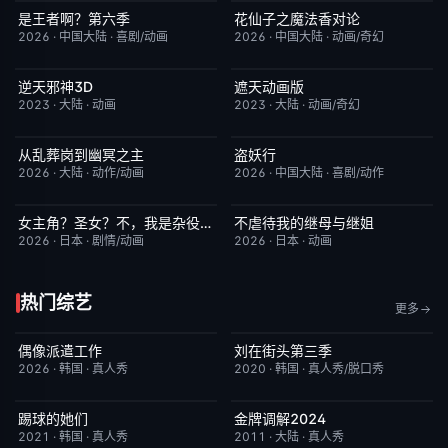
是王者啊？第六季
花仙子之魔法香对论
更新至第4集
7.0
更新至第20集
6.0
2026
·
中国大陆
·
喜剧/动画
2026
·
中国大陆
·
动画/奇幻
逆天邪神3D
遮天动画版
更新至第49集
5.0
更新至第174集
10.0
2023
·
大陆
·
动画
2023
·
大陆
·
动画/奇幻
从乱葬岗到幽冥之主
盗妖行
更新至第12集
5.0
更新至第51集
1.0
2026
·
大陆
·
动作/动画
2026
·
中国大陆
·
喜剧/动作
女主角？圣女？不，我是杂役女仆（自豪）
不虐待我的继母与继姐
更新至第7集
10.0
更新至第05集
4.0
2026
·
日本
·
剧情/动画
2026
·
日本
·
动画
热门综艺
更多
偶像派遣工作
刘在街头第三季
已完结
6.0
昨日更新
9.3
2026
·
韩国
·
真人秀
2020
·
韩国
·
真人秀/脱口秀
踢球的她们
金牌调解2024
今日更新
10.0
昨日更新
5.9
2021
·
韩国
·
真人秀
2011
·
大陆
·
真人秀