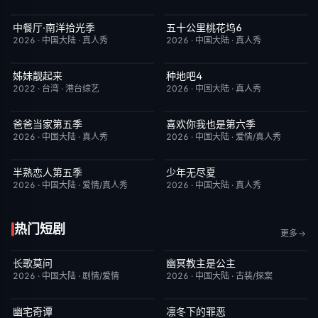
中餐厅·南洋拾光季
五十公里桃花坞6
今日更新
8.0
今日更新
7.0
2026
·
中国大陆
·
真人秀
2026
·
中国大陆
·
真人秀
姊妹靓起来
种地吧4
昨日更新
1.0
今日更新
4.0
2022
·
台湾
·
港台综艺
2026
·
中国大陆
·
真人秀
爸爸当家第五季
喜欢你我也是第六季
今日更新
5.0
今日更新
4.0
2026
·
中国大陆
·
真人秀
2026
·
中国大陆
·
爱情/真人秀
半熟恋人第五季
少年无尽夏
本周更新
10.0
今日更新
7.0
2026
·
中国大陆
·
爱情/真人秀
2026
·
中国大陆
·
真人秀
热门短剧
更多
长歌莫问
幽冥教主是公主
已完结
2.0
已完结
10.0
2026
·
中国大陆
·
剧情/爱情
2026
·
中国大陆
·
古装/探案
幽宅奇谭
凛冬下的罪恶
更新至第14集
10.0
更新至第16集
3.0