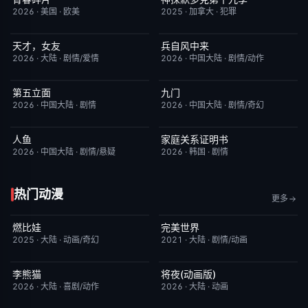
2026
·
美国
·
欧美
2025
·
加拿大
·
犯罪
天才，女友
兵自风中来
更新至第14集
7.0
更新至第30集
8.0
2026
·
大陆
·
剧情/爱情
2026
·
中国大陆
·
剧情/动作
第五立面
九门
更新至第25集
9.0
更新至第16集
2.0
2026
·
中国大陆
·
剧情
2026
·
中国大陆
·
剧情/奇幻
人鱼
家庭关系证明书
更新至第7集
10.0
更新至第23集
5.0
2026
·
中国大陆
·
剧情/悬疑
2026
·
韩国
·
剧情
热门动漫
更多
燃比娃
完美世界
HD国语
6.8
更新至第281集
7.2
2025
·
大陆
·
动画/奇幻
2021
·
大陆
·
剧情/动画
李熊猫
将夜(动画版)
更新至第4集
7.0
更新至第17集
9.0
2026
·
大陆
·
喜剧/动作
2026
·
大陆
·
动画