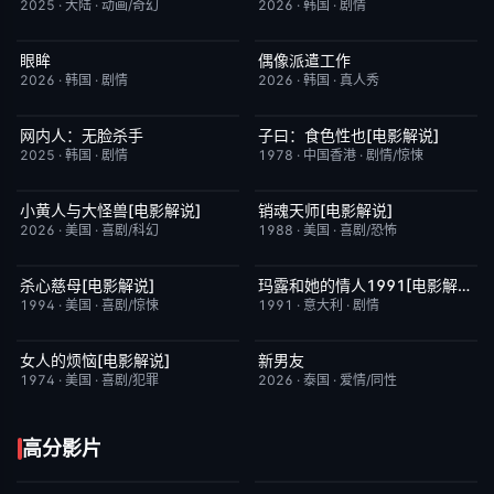
2025
·
大陆
·
动画/奇幻
2026
·
韩国
·
剧情
眼眸
偶像派遣工作
HD中字
10.0
已完结
6.0
2026
·
韩国
·
剧情
2026
·
韩国
·
真人秀
网内人：无脸杀手
子曰：食色性也[电影解说]
今日更新
7.0
已完结
7.0
2025
·
韩国
·
剧情
1978
·
中国香港
·
剧情/惊悚
小黄人与大怪兽[电影解说]
销魂天师[电影解说]
已完结
6.7
已完结
7.7
2026
·
美国
·
喜剧/科幻
1988
·
美国
·
喜剧/恐怖
杀心慈母[电影解说]
玛露和她的情人1991[电影解说]
已完结
7.4
已完结
6.1
1994
·
美国
·
喜剧/惊悚
1991
·
意大利
·
剧情
女人的烦恼[电影解说]
新男友
已完结
7.7
更新至第01集
10.0
1974
·
美国
·
喜剧/犯罪
2026
·
泰国
·
爱情/同性
高分影片