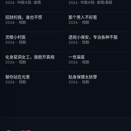
2026
·
中国大陆
·
剧情
2026
·
中国大陆
·
剧情/悬疑
招财的我，谁也不惯
那个男人不好惹
完结
3.0
完结
2.0
2026
·
·
短剧
2026
·
·
短剧
灵眼小村医
透视小保安，专治各种不服
完结
7.0
完结
9.0
2026
·
·
短剧
2026
·
·
短剧
化身窑洞女工，我掀开真相
一世枭医
完结
9.0
完结
2.0
2026
·
·
短剧
2026
·
·
短剧
替你站在光里
贴身保镖太妖孽
完结
5.0
完结
7.0
2026
·
·
短剧
2026
·
·
短剧