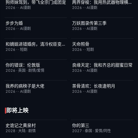
狗师妹驾到，带飞全宗门成团宠
两界穿梭：我用热武器物理横推修真界
完结
10.0
完结
10.0
2026
·
·
AI漫剧
2026
·
·
AI漫剧
步步为婚
万妖图录传第三季
完结
10.0
完结
10.0
2026
·
·
AI漫剧
2026
·
·
AI漫剧
和嫡姐进错婚房，清冷权臣变忠犬
天命照骨
完结
10.0
完结
10.0
2026
·
·
短剧
2026
·
·
短剧
你的错误：伦敦版
良缘天定：我和齐总的甜蜜日常
6月23日更新
10.0
完结
10.0
2026
·
英国
·
剧情/爱情
2026
·
·
AI漫剧
我养的病秧子是大佬
茶骨清欢：长夜逢明月
完结
10.0
完结
10.0
2026
·
·
AI漫剧
2026
·
·
AI漫剧
即将上映
史诡记之黄泉村
你的第三
6月23日更新
7.0
更新至第02集
9.0
2028
·
大陆
·
剧情
2027
·
泰国
·
爱情/同性