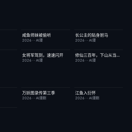
咸鱼师妹被偷听
长公主的贴身驸马
2.0
完结
4.0
完结
6.0
2026
·
·
AI漫
2026
·
·
AI漫
女将军驾到，速速闪开
修仙三百年，下山从当奶爸开始
7.0
完结
4.0
完结
5.0
2026
·
·
AI漫
2026
·
·
AI漫
万妖图录传第三季
江鱼入衍怀
10.0
完结
10.0
完结
10.0
2026
·
·
AI漫剧
2026
·
·
AI漫剧
10.0