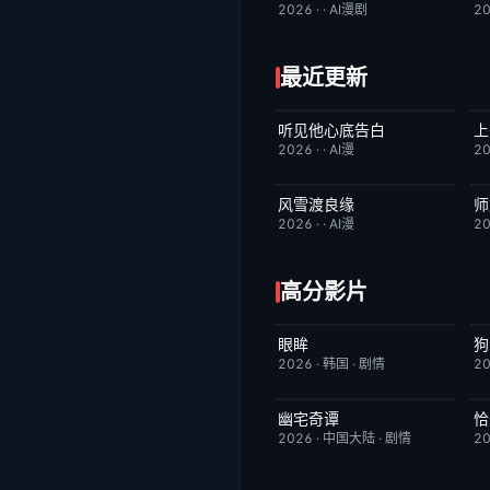
2026
·
·
AI漫剧
2
最近更新
听见他心底告白
上
完结
4.0
2026
·
·
AI漫
2
风雪渡良缘
师
完结
9.0
2026
·
·
AI漫
2
高分影片
眼眸
HD中字
10.0
2026
·
韩国
·
剧情
2
幽宅奇谭
恰
更新至第14集
10.0
2026
·
中国大陆
·
剧情
2