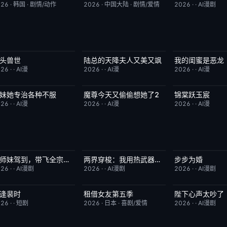
026
·
韩国
·
剧情/动作
2026
·
中国大陆
·
剧情/爱情
2026
·
·
AI漫剧
头兽世
陆总的天降夫人又美又飒
我的闺蜜是恶龙
完结
5.0
完结
9.0
完结
026
·
·
AI漫
2026
·
·
AI漫
2026
·
·
AI漫
妹她专治各种不服
魔尊今天又偷偷想她了2
锦棠跃玉宸
完结
9.0
完结
9.0
完结
026
·
·
AI漫
2026
·
·
AI漫
2026
·
·
AI漫
狗师妹驾到，带飞全宗门成团宠
两界穿梭：我用热武器物理横推修真界
步步为婚
完结
10.0
完结
10.0
完结
026
·
·
AI漫剧
2026
·
·
AI漫剧
2026
·
·
AI漫剧
逢裴时
租借女友第五季
陛下心声太吵了
完结
10.0
已完结
10.0
完结
026
·
·
短剧
2026
·
日本
·
喜剧/爱情
2026
·
·
AI漫剧