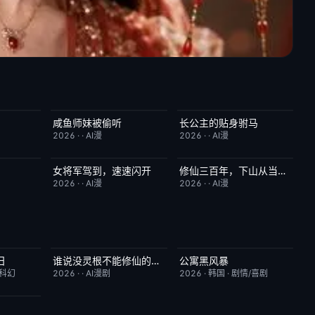
咸鱼师妹被偷听
长公主的贴身驸马
2.0
完结
4.0
完结
6.0
2026
·
·
AI漫
2026
·
·
AI漫
女将军驾到，速速闪开
修仙三百年，下山从当奶爸开始
7.0
完结
4.0
完结
5.0
2026
·
·
AI漫
2026
·
·
AI漫
日
谁说没灵根不能修仙的？之无灵证道第五季
公寓黑风暴
7.8
完结
5.0
更新至第08集
2.0
/科幻
2026
·
·
AI漫剧
2026
·
韩国
·
剧情/喜剧
10.0