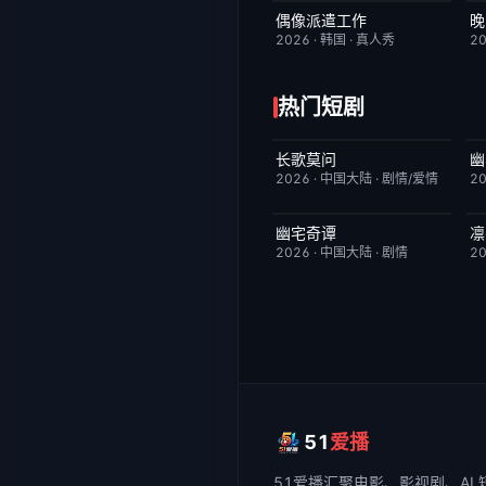
偶像派遣工作
晚
已完结
6.0
2026
·
韩国
·
真人秀
2
热门短剧
长歌莫问
幽
已完结
2.0
2026
·
中国大陆
·
剧情/爱情
2
幽宅奇谭
凛
更新至第14集
10.0
2026
·
中国大陆
·
剧情
2
51
爱播
51爱播
汇聚电影、影视剧、AI