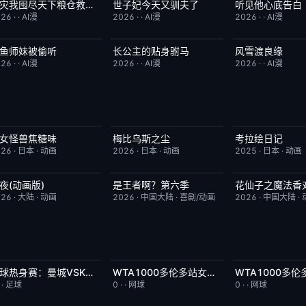
天灾我囤尽天下粮仓救了全侯府
世子妃今天又驯夫了
听见他心底告白
完结
2.0
完结
6.0
完结
026
·
·
AI漫
2026
·
·
AI漫
2026
·
·
AI漫
鱼师妹被偷听
长公主的贴身驸马
风雪渡良缘
完结
4.0
完结
6.0
完结
026
·
·
AI漫
2026
·
·
AI漫
2026
·
·
AI漫
女怪兽焦糖味
梅比乌斯之尘
考拉绘日记
更新至第06集
7.0
更新至第05集
1.0
更新至第43集
026
·
日本
·
动画
2026
·
日本
·
动画
2025
·
日本
·
动画
夜(动画版)
是王者啊？第六季
花仙子之魔法香
更新至第17集
9.0
更新至第4集
7.0
更新至第20集
026
·
大陆
·
动画
2026
·
中国大陆
·
喜剧/动画
2026
·
中国大陆
·
足球热身赛：曼城VSK联赛全明星20260805
WTA1000多伦多站女单第二轮：陶森VS巴图科娃
今日更新
8.0
今日更新
7.0
今日更新
·
·
足球
0
·
·
网球
0
·
·
网球