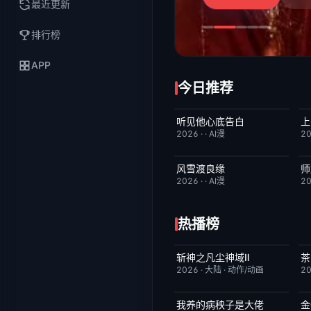
最近更新
排行榜
APP
今日推荐
听见他心底告白
上
完结
4.0
2026
·
·
AI漫
2
风雪渡良缘
师
完结
9.0
2026
·
·
AI漫
2
热播榜
斩神之凡尘神域Ⅱ
茶
更新至第09集
4.0
2026
·
大陆
·
动作/动画
2
我养的病秧子是大佬
金
完结
10.0