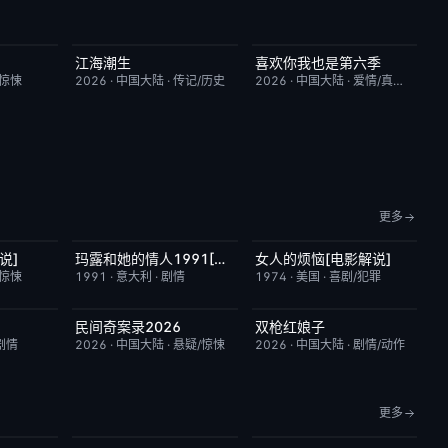
江海潮生
喜欢你我也是第六季
9.0
更新至第24集
6.0
昨日更新
4.0
/惊悚
2026
·
中国大陆
·
传记/历史
2026
·
中国大陆
·
爱情/真人秀
更多
说]
玛露和她的情人1991[电影解说]
女人的烦恼[电影解说]
7.4
已完结
6.1
已完结
7.7
/惊悚
1991
·
意大利
·
剧情
1974
·
美国
·
喜剧/犯罪
民间奇案录2026
双枪红娘子
6.0
更新至下集
7.0
昨日更新
9.0
剧情
2026
·
中国大陆
·
悬疑/惊悚
2026
·
中国大陆
·
剧情/动作
更多