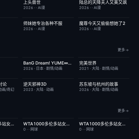
上头兽世
陆总的天降夫人又美又飒
4.0
完结
5.0
完结
9.0
2026
·
·
AI漫
2026
·
·
AI漫
师妹她专治各种不服
魔尊今天又偷偷想她了2
9.0
完结
9.0
完结
9.0
2026
·
·
AI漫
2026
·
·
AI漫
更多
BanG Dream! YUME∞MITA
完美世界
2.0
更新至第08集
7.0
更新至第281集
7.2
2026
·
日本
·
剧情/动画
2021
·
大陆
·
剧情/动画
对论
逆天邪神3D
苏东坡与杭州的故事
6.0
更新至第49集
5.0
更新至第16集
6.0
动画/奇幻
2023
·
大陆
·
动画
2026
·
大陆
·
剧情/动画
更多
WTA1000多伦多站女单第二轮：萨巴伦卡VS内岛萌夏
WTA1000多伦多站女单第二轮：科斯秋克VS谢博芙
WTA1000多伦多站女单第二轮：贝莱克VS斯瓦泰克
6.0
今日更新
5.0
今日更新
4.0
0
·
·
网球
0
·
·
网球