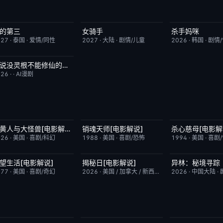
的第三
女骑手
杀手妈咪
更新至第02集
9.0
7月15日更新
8.0
更新至第02集
027
·
泰国
·
爱情/同性
2027
·
大陆
·
剧情/儿童
2026
·
韩国
·
剧情
谁说没灵根不能修仙的？之无灵证道第五季
完结
5.0
026
·
·
AI漫剧
小黄人与大怪兽[电影解说]
销魂天师[电影解说]
杀心慈母[电影解
已完结
6.7
已完结
7.7
已完结
026
·
美国
·
喜剧/科幻
1988
·
美国
·
喜剧/恐怖
1994
·
美国
·
喜剧
望生活[电影解说]
揭秘日[电影解说]
异林：秘境寻踪
已完结
7.8
已完结
6.4
昨日更新
977
·
美国
·
喜剧/奇幻
2026
·
美国 / 加拿大 / 新西兰 / 日本
2026
·
剧情/科幻
·
中国大陆
·