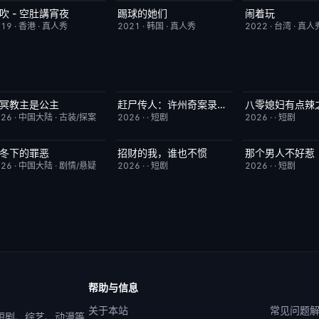
吹 - 空肚講宵夜
踢球的她们
闹着玩
更新至第334期
6.0
昨日更新
10.0
昨日更新
019
·
香港
·
真人秀
2021
·
韩国
·
真人秀
2022
·
台湾
·
真人
冥教主是公主
赶尸传人：许州奇案录秘术追凶
已完结
10.0
完结
9.0
完结
026
·
中国大陆
·
古装/探案
2026
·
·
短剧
2026
·
·
短剧
冬下的罪恶
招财的我，谁也不惯
那个男人不好惹
更新至第16集
3.0
完结
3.0
完结
026
·
中国大陆
·
剧情/悬疑
2026
·
·
短剧
2026
·
·
短剧
帮助与信息
关于本站
常见问题
 短剧、综艺、动漫等