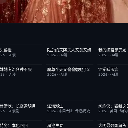
头兽世
陆总的天降夫人又美又飒
我的闺蜜是恶龙
完结
5.0
完结
9.0
完结
026
·
·
AI漫
2026
·
·
AI漫
2026
·
·
AI漫
妹她专治各种不服
魔尊今天又偷偷想她了2
锦棠跃玉宸
完结
9.0
完结
9.0
完结
026
·
·
AI漫
2026
·
·
AI漫
2026
·
·
AI漫
骨清欢：长夜逢明月
江海潮生
蜘蛛侠：崭新之
完结
10.0
更新至第24集
6.0
TC中字
026
·
·
AI漫剧
2026
·
中国大陆
·
传记/历史
2026
·
美国
·
动作
特务：本色回归
凤池生春
大明最强国舅爷
已完结
4.0
已完结
9.0
完结