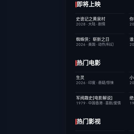
即将上映
史诡记之黄泉村
你
6月23日更新
7.0
2028
·
大陆
·
剧情
2
蜘蛛侠：崭新之日
TC中字
7.8
2026
·
美国
·
动作/科幻
2
热门电影
生灵
昨日更新
2.0
2026
·
印度
·
悬疑/惊悚
2
军阀趣史[电影解说]
绝
已完结
6.6
1979
·
中国香港
·
喜剧/爱情
1
热门影视