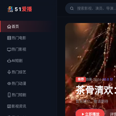
51
爱播
51爱播
- 电影、电视剧、
首页
热门电影
热门影视
AI短剧
热门综艺
推荐
剧集
·
2026
·
10.0
分
热门动漫
茶骨清欢
热门短剧
暂无简介，敬请期待
影视资讯
立即播放
详