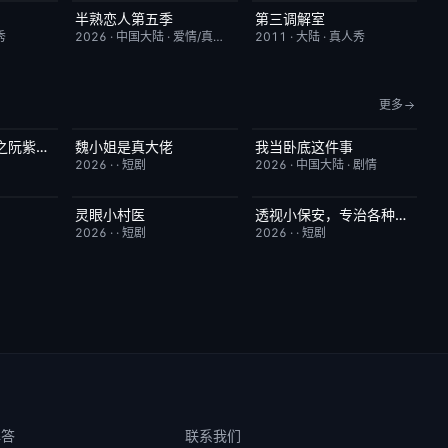
半熟恋人第五季
第三调解室
10.0
本周更新
10.0
昨日更新
4.0
秀
2026
·
中国大陆
·
爱情/真人秀
2011
·
大陆
·
真人秀
更多
八零媳妇有点辣之阮紫依的书中梦
魏小姐是真大佬
我当卧底这件事
5.0
完结
4.0
已完结
7.0
2026
·
·
短剧
2026
·
中国大陆
·
剧情
灵眼小村医
透视小保安，专治各种不服
2.0
完结
7.0
完结
9.0
2026
·
·
短剧
2026
·
·
短剧
解答
联系我们