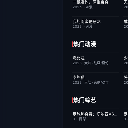
一纸婚约，两重帝身
完结
3.0
2026
·
·
AI漫
2
我的闺蜜是恶龙
咸
完结
2.0
2026
·
·
AI漫
2
热门动漫
燃比娃
少
HD国语
6.8
2025
·
大陆
·
动画/奇幻
2
李熊猫
将
更新至第4集
7.0
2026
·
大陆
·
喜剧/动作
2
热门综艺
足球热身赛：切尔西VS尤文图斯20260805
今日更新
5.0
0
·
·
网球
0