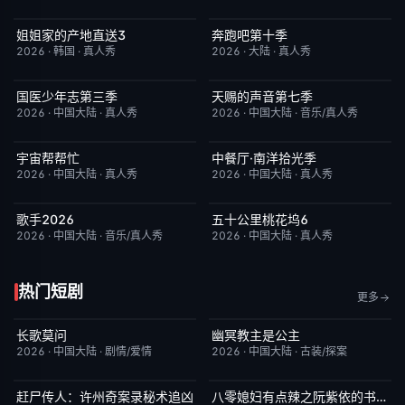
姐姐家的产地直送3
奔跑吧第十季
更新至第02集
10.0
已完结
3.0
2026
·
韩国
·
真人秀
2026
·
大陆
·
真人秀
国医少年志第三季
天赐的声音第七季
今日更新
10.0
今日更新
9.0
2026
·
中国大陆
·
真人秀
2026
·
中国大陆
·
音乐/真人秀
宇宙帮帮忙
中餐厅·南洋拾光季
更新至第3期
3.0
更新至第8期
8.0
2026
·
中国大陆
·
真人秀
2026
·
中国大陆
·
真人秀
歌手2026
五十公里桃花坞6
今日更新
8.0
今日更新
7.0
2026
·
中国大陆
·
音乐/真人秀
2026
·
中国大陆
·
真人秀
热门短剧
更多
长歌莫问
幽冥教主是公主
已完结
2.0
已完结
10.0
2026
·
中国大陆
·
剧情/爱情
2026
·
中国大陆
·
古装/探案
赶尸传人：许州奇案录秘术追凶
八零媳妇有点辣之阮紫依的书中梦
完结
9.0
完结
5.0