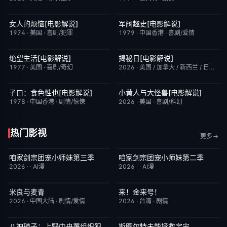
女人的烦恼[电影解说]
军阀趣史[电影解说]
已完结
7.7
已完结
6.6
1974
·
美国
·
喜剧/犯罪
1979
·
中国香港
·
喜剧/爱情
绝望生活[电影解说]
揭秘日[电影解说]
已完结
7.8
已完结
6.4
1977
·
美国
·
喜剧/奇幻
2026
·
美国 / 加拿大 / 新西兰 / 日本
·
剧
子曰：食色性也[电影解说]
小黄人与大怪兽[电影解说]
已完结
7.0
已完结
6.7
1978
·
中国香港
·
剧情/惊悚
2026
·
美国
·
喜剧/科幻
热门影视
更多
咱家剑宗团宠小师妹第三季
咱家剑宗团宠小师妹第二季
完结
6.0
完结
6.0
2026
·
·
AI漫
2026
·
·
AI漫
米良与麦青
来！金来号！
更新至第15集
5.0
更新至第02集
8.0
2026
·
中国大陆
·
剧情/爱情
2026
·
台湾
·
剧情
八神瑛子：上野中央署组织犯罪对策课
斯图尔特未能拯救宇宙
更新至第04集
3.0
更新至第03集
6.0