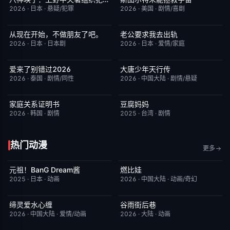
2026
·
日本
·
悬疑/犯罪
2026
·
美国
·
剧情/喜剧
从现在开始，不做朋友了吧。
老公要求我去出轨
更新至第07集
5.0
更新至第05集
9.0
2026
·
日本
·
日本剧
2026
·
日本
·
爱情/家庭
爱来了别错过2026
大唐少年天行传
更新至第04集
2.0
更新至第12集
8.0
2026
·
泰国
·
剧情/同性
2026
·
中国大陆
·
剧情/悬疑
家庭关系证明书
豆腐妈妈
更新至第24集
5.0
更新至第163集
10.0
2026
·
韩国
·
剧情
2025
·
台湾
·
剧情
热门动漫
更多
元祖！BanG Dream酱
燃比娃
更新至第44集
8.1
今日更新
6.8
2025
·
日本
·
动画
2026
·
中国大陆
·
动画/奇幻
缔灵爱水心缠
谷雨街后巷
更新至第02集
9.0
更新至第2集
6.0
2026
·
中国大陆
·
爱情/动画
2026
·
大陆
·
动画