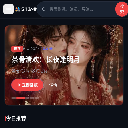
搜
51爱播
索
51爱播
- 电影、电视剧、动漫、综艺、短剧高清在线观看
推荐
剧集
·
2026
·
10.0
分
茶骨清欢：长夜逢明月
暂无简介，敬请期待
立即播放
详情
今日推荐