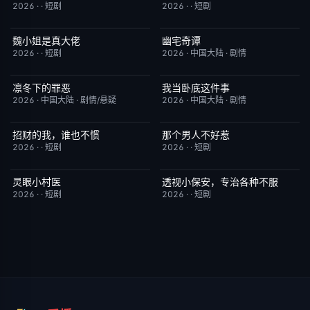
2026
·
·
短剧
2026
·
·
短剧
魏小姐是真大佬
幽宅奇谭
完结
4.0
更新至第15集
10.0
2026
·
·
短剧
2026
·
中国大陆
·
剧情
凛冬下的罪恶
我当卧底这件事
更新至第18集
3.0
已完结
7.0
2026
·
中国大陆
·
剧情/悬疑
2026
·
中国大陆
·
剧情
招财的我，谁也不惯
那个男人不好惹
完结
3.0
完结
2.0
2026
·
·
短剧
2026
·
·
短剧
灵眼小村医
透视小保安，专治各种不服
完结
7.0
完结
9.0
2026
·
·
短剧
2026
·
·
短剧