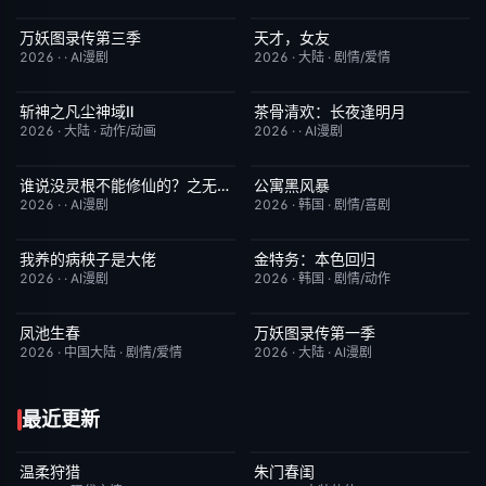
万妖图录传第三季
天才，女友
完结
10.0
更新至第16集
7.0
2026
·
·
AI漫剧
2026
·
大陆
·
剧情/爱情
斩神之凡尘神域Ⅱ
茶骨清欢：长夜逢明月
更新至第09集
4.0
完结
10.0
2026
·
大陆
·
动作/动画
2026
·
·
AI漫剧
谁说没灵根不能修仙的？之无灵证道第五季
公寓黑风暴
完结
5.0
更新至第08集
2.0
2026
·
·
AI漫剧
2026
·
韩国
·
剧情/喜剧
我养的病秧子是大佬
金特务：本色回归
完结
10.0
已完结
4.0
2026
·
·
AI漫剧
2026
·
韩国
·
剧情/动作
凤池生春
万妖图录传第一季
已完结
9.0
完结
8.0
2026
·
中国大陆
·
剧情/爱情
2026
·
大陆
·
AI漫剧
最近更新
温柔狩猎
朱门春闺
完结
5.0
完结
1.0