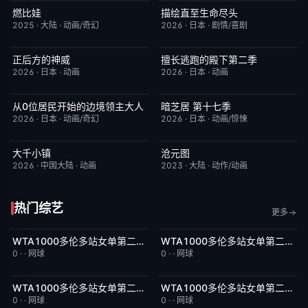
燃比娃
描绘直至生命尽头
HD国语
6.8
更新至第06集
9.0
2025
·
大陆
·
动画/奇幻
2026
·
日本
·
剧情/喜剧
正后方的神威
擅长逃跑的殿下第二季
更新至第06集
1.0
更新至第04集
10.0
2026
·
日本
·
动画
2026
·
日本
·
动画
从0位居民开始的边境领主大人
暗芝居 第十七季
更新至第06集
1.0
更新至第3集
4.0
2026
·
日本
·
动画/奇幻
2026
·
日本
·
动画/惊悚
大千小镇
沧元图
更新至第5集
8.0
更新至第89集
1.0
2026
·
中国大陆
·
动画
2023
·
大陆
·
动作/动画
热门综艺
更多
WTA1000多伦多站女单第二轮：扎拉祖阿VS费尔南德斯
WTA1000多伦多站女单第二轮：帕克斯VS伊埃拉
8月8日上线
5.0
8月8日上线
5.0
0
·
·
网球
0
·
·
网球
WTA1000多伦多站女单第二轮：卡萨金娜VS莱巴金娜
WTA1000多伦多站女单第二轮：戴伊VS高芙
8月8日上线
3.0
8月8日上线
5.0
0
·
·
网球
0
·
·
网球