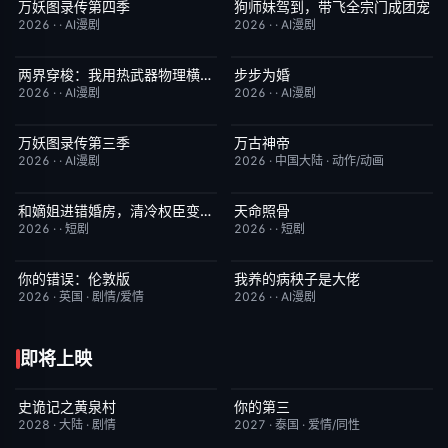
万妖图录传第四季
狗师妹驾到，带飞全宗门成团宠
完结
10.0
完结
10.0
2026
·
·
AI漫剧
2026
·
·
AI漫剧
两界穿梭：我用热武器物理横推修真界
步步为婚
完结
10.0
完结
10.0
2026
·
·
AI漫剧
2026
·
·
AI漫剧
万妖图录传第三季
万古神帝
完结
10.0
更新至第7集
10.0
2026
·
·
AI漫剧
2026
·
中国大陆
·
动作/动画
和嫡姐进错婚房，清冷权臣变忠犬
天命照骨
完结
10.0
完结
10.0
2026
·
·
短剧
2026
·
·
短剧
你的错误：伦敦版
我养的病秧子是大佬
6月23日更新
10.0
完结
10.0
2026
·
英国
·
剧情/爱情
2026
·
·
AI漫剧
即将上映
史诡记之黄泉村
你的第三
6月23日更新
7.0
更新至第02集
9.0
2028
·
大陆
·
剧情
2027
·
泰国
·
爱情/同性