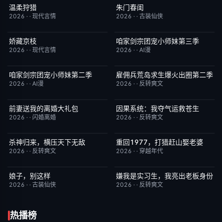
温柔狩猎
朱门春闺
完结
5.0
完结
1.0
2026
·
·
现代言情
2026
·
·
古装仙侠
娇藏京枝
咱家剑宗团宠小师妹第三季
完结
6.0
完结
6.0
2026
·
·
现代言情
2026
·
·
AI漫
咱家剑宗团宠小师妹第二季
雇佣兵荒岛求生爆火出圈第二季
完结
6.0
完结
6.0
2026
·
·
AI漫
2026
·
·
反转爽文
前妻送我的离婚大礼包
因果系统：我夺气运救苍生
完结
5.0
完结
9.0
2026
·
·
闪婚离婚
2026
·
·
反转爽文
杀神归来，横压天下无敌
重回1977，打猎赶山娶老婆
完结
4.0
完结
9.0
2026
·
·
反转爽文
2026
·
·
穿越年代
娘子，别这样
嫌我是实习生，我亮出老板身份
完结
3.0
完结
5.0
2026
·
·
古装仙侠
2026
·
·
反转爽文
热播榜