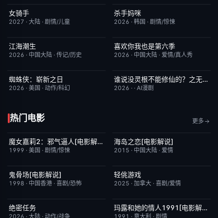
女骑手
杀手妈咪
7月15日更新
8.0
更新至第02集
9.0
2027
·
大陆
·
剧情/儿童
2026
·
韩国
·
剧情/惊悚
江海潮生
喜欢你我也是第六季
更新至第26集
6.0
今日更新
4.0
2026
·
中国大陆
·
传记/历史
2026
·
中国大陆
·
爱情/真人秀
蜘蛛侠：崭新之日
谁说没灵根不能修仙的？之无灵证道第五季
TC中字
7.8
完结
5.0
2026
·
美国
·
动作/科幻
2026
·
·
AI漫剧
热门电影
更多
魔女嘉莉2：邪气逼人[电影解说]
海岛之恋[电影解说]
已完结
5.7
已完结
3.4
1999
·
美国
·
剧情/惊悚
2015
·
中国大陆
·
爱情
鬼骨场[电影解说]
轻佻游戏
已完结
4.6
今日更新
6.3
1998
·
中国香港
·
喜剧/恐怖
2025
·
加拿大
·
喜剧/爱情
绝密任务
玛露和她的情人1991[电影解说]
今日更新
3.0
已完结
6.1
2026
·
大陆
·
动作/战争
1991
·
意大利
·
剧情