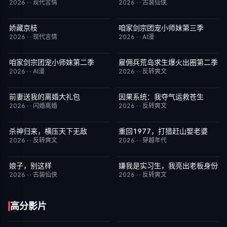
2026
·
·
现代言情
2026
·
·
古装仙侠
娇藏京枝
咱家剑宗团宠小师妹第三季
完结
6.0
完结
6.0
2026
·
·
现代言情
2026
·
·
AI漫
咱家剑宗团宠小师妹第二季
雇佣兵荒岛求生爆火出圈第二季
完结
6.0
完结
6.0
2026
·
·
AI漫
2026
·
·
反转爽文
前妻送我的离婚大礼包
因果系统：我夺气运救苍生
完结
5.0
完结
9.0
2026
·
·
闪婚离婚
2026
·
·
反转爽文
杀神归来，横压天下无敌
重回1977，打猎赶山娶老婆
完结
4.0
完结
9.0
2026
·
·
反转爽文
2026
·
·
穿越年代
娘子，别这样
嫌我是实习生，我亮出老板身份
完结
3.0
完结
5.0
2026
·
·
古装仙侠
2026
·
·
反转爽文
高分影片