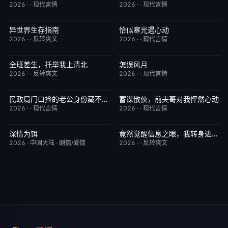
2026
·
·
现代言情
2026
·
·
现代言情
异世界生存指南
恰似寒光遇心动
已完结
8.0
已完结
3.0
2026
·
·
反转爽文
2026
·
·
现代言情
全班差生，托举我上清北
怎误风月
已完结
3.0
已完结
7.0
2026
·
·
反转爽文
2026
·
·
现代言情
民政局门口捡的老公身份藏不住了
蓄谋散伙，前夫哥对我怦然心动
已完结
6.0
已完结
5.0
2026
·
·
现代言情
2026
·
·
现代言情
深情为饵
竟然觉醒信息之眼，我转身进入反派大营
更新至第6集
2.0
已完结
1.0
2026
·
中国大陆
·
剧情/爱情
2026
·
·
反转爽文