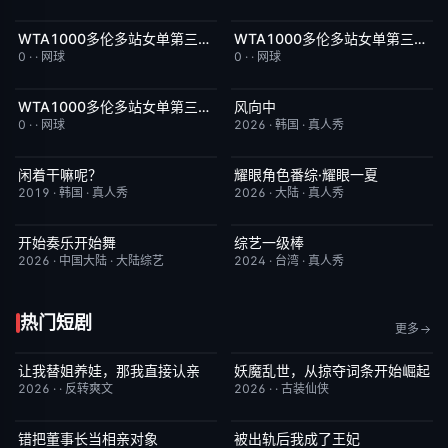
WTA1000多伦多站女单第三轮：萨巴伦卡VS张帅
WTA1000多伦多站女单第三轮：佩古拉VS拉克西莫娃
今日更新
5.0
今日更新
2.0
0
·
·
网球
0
·
·
网球
WTA1000多伦多站女单第三轮：格鲁比奇VS斯瓦泰克
风向中
今日更新
2.0
更新至第02集
10.0
0
·
·
网球
2026
·
韩国
·
真人秀
闲着干嘛呢？
耀眼角色番综·耀眼一夏
昨日更新
4.6
昨日更新
8.0
2019
·
韩国
·
真人秀
2026
·
大陆
·
真人秀
开始奏乐开始舞
综艺一级棒
更新至第3期
9.0
更新至110期
1.0
2026
·
中国大陆
·
大陆综艺
2024
·
台湾
·
真人秀
热门短剧
更多
让我替姐养娃，那我直接认亲
妖魔乱世，从掠夺词条开始崛起
已完结
9.0
已完结
8.0
2026
·
·
反转爽文
2026
·
·
古装仙侠
错把董事长当相亲对象
被出轨后我成了王妃
已完结
9.0
已完结
5.0