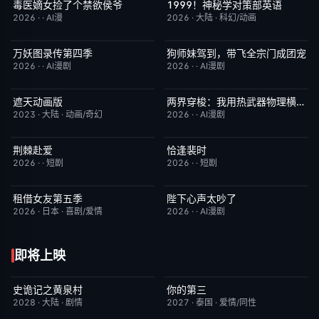
毒医嫡女捡了个禁欲侯爷
1999！神秘学对策部英语
完结
10.0
更新至第3集
10.0
2026
·
·
AI漫
2026
·
大陆
·
科幻/动画
万妖图录传第四季
狗师妹驾到，带飞全宗门成团宠
完结
10.0
完结
10.0
2026
·
·
AI漫剧
2026
·
·
AI漫剧
遮天动画版
两界穿梭：我用热武器物理横推修真界
更新至第174集
10.0
完结
10.0
2023
·
大陆
·
动画/奇幻
2026
·
·
AI漫剧
荆棘赴爱
恰逢裴时
完结
10.0
完结
10.0
2026
·
·
短剧
2026
·
·
短剧
租借女友第五季
陛下心声太吵了
已完结
10.0
完结
10.0
2026
·
日本
·
喜剧/爱情
2026
·
·
AI漫剧
即将上映
史诡记之黄泉村
你的第三
6月23日更新
7.0
更新至第02集
9.0
2028
·
大陆
·
剧情
2027
·
泰国
·
爱情/同性