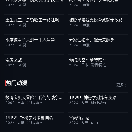
2026
·
·
AI漫
2026
·
·
AI漫
重生九三：走街收宝一路狂飙
被贬皇陵我靠摸骨成就无敌路
完结
10.0
完结
1.0
2026
·
·
AI漫
2026
·
·
AI漫
本座这辈子只想一个人清净
分家住猪圈：银元来翻身
完结
7.0
完结
9.0
2026
·
·
AI漫
2026
·
·
AI漫
索房之战
你的天空～晴转恋～
完结
4.0
更新至第02集
4.0
2026
·
·
AI漫
2026
·
日本
·
爱情/同性
热门动漫
更多
数码宝贝大冒险：我们的战争游戏！
1999！神秘学对策部英语
昨日更新
8.9
更新至第3集
10.0
2000
·
日本
·
科幻/动画
2026
·
大陆
·
科幻/动画
1999！神秘学对策部国语
谷雨街后巷
更新至第3集
2.0
更新至第4集
6.0
2026
·
大陆
·
科幻/动画
2026
·
大陆
·
动画