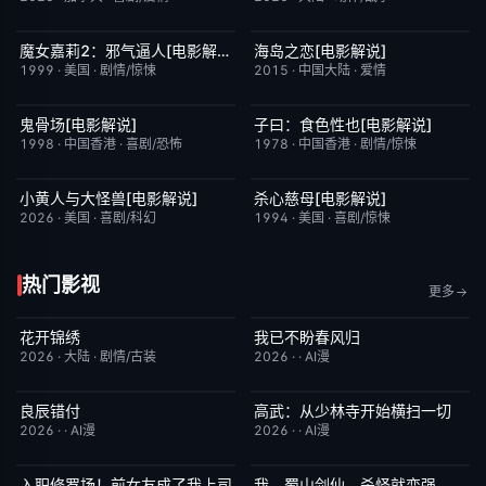
魔女嘉莉2：邪气逼人[电影解说]
海岛之恋[电影解说]
已完结
5.7
已完结
3.4
1999
·
美国
·
剧情/惊悚
2015
·
中国大陆
·
爱情
鬼骨场[电影解说]
子曰：食色性也[电影解说]
已完结
4.6
已完结
7.0
1998
·
中国香港
·
喜剧/恐怖
1978
·
中国香港
·
剧情/惊悚
小黄人与大怪兽[电影解说]
杀心慈母[电影解说]
已完结
6.7
已完结
7.4
2026
·
美国
·
喜剧/科幻
1994
·
美国
·
喜剧/惊悚
热门影视
更多
花开锦绣
我已不盼春风归
更新至第3集
5.0
完结
4.0
2026
·
大陆
·
剧情/古装
2026
·
·
AI漫
良辰错付
高武：从少林寺开始横扫一切
完结
7.0
完结
2.0
2026
·
·
AI漫
2026
·
·
AI漫
入职修罗场！前女友成了我上司
我，蜀山剑仙，杀怪就变强
完结
1.0
完结
2.0