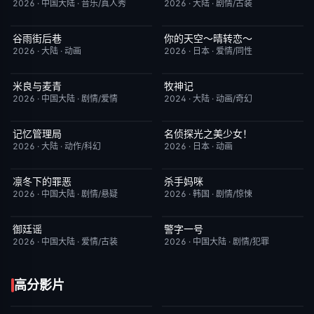
2026
·
中国大陆
·
音乐/真人秀
2026
·
大陆
·
剧情/古装
谷雨街后巷
你的天空～晴转恋～
更新至第4集
6.0
更新至第02集
4.0
2026
·
大陆
·
动画
2026
·
日本
·
爱情/同性
米良与麦青
牧神记
更新至第17集
5.0
更新至第95集
5.0
2026
·
中国大陆
·
剧情/爱情
2024
·
大陆
·
动画/奇幻
记忆管理局
名侦探光之美少女！
更新至第4集
6.0
更新至第28集
7.0
2026
·
大陆
·
动作/科幻
2026
·
日本
·
动画
凛冬下的罪恶
杀手妈咪
已完结
3.0
更新至第04集
9.0
2026
·
中国大陆
·
剧情/悬疑
2026
·
韩国
·
剧情/惊悚
御廷谣
警字一号
更新至第22集
3.0
更新至第30集
10.0
2026
·
中国大陆
·
爱情/古装
2026
·
中国大陆
·
剧情/犯罪
高分影片