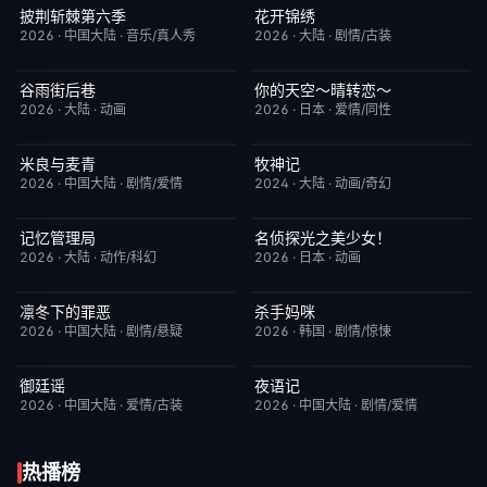
披荆斩棘第六季
花开锦绣
今日更新
4.0
更新至第3集
5.0
2026
·
中国大陆
·
音乐/真人秀
2026
·
大陆
·
剧情/古装
谷雨街后巷
你的天空～晴转恋～
更新至第4集
6.0
更新至第02集
4.0
2026
·
大陆
·
动画
2026
·
日本
·
爱情/同性
米良与麦青
牧神记
更新至第17集
5.0
更新至第95集
5.0
2026
·
中国大陆
·
剧情/爱情
2024
·
大陆
·
动画/奇幻
记忆管理局
名侦探光之美少女！
更新至第4集
6.0
更新至第28集
7.0
2026
·
大陆
·
动作/科幻
2026
·
日本
·
动画
凛冬下的罪恶
杀手妈咪
已完结
3.0
更新至第04集
9.0
2026
·
中国大陆
·
剧情/悬疑
2026
·
韩国
·
剧情/惊悚
御廷谣
夜语记
更新至第22集
3.0
更新至第18集
3.0
2026
·
中国大陆
·
爱情/古装
2026
·
中国大陆
·
剧情/爱情
热播榜