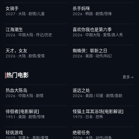
女骑手
杀手妈咪
7月15日更新
8.0
更新至第04集
9.0
2027
·
大陆
·
剧情/儿童
2026
·
韩国
·
剧情/惊悚
江海潮生
喜欢你我也是第六季
更新至第28集
6.0
今日更新
4.0
2026
·
中国大陆
·
传记/历史
2026
·
中国大陆
·
爱情/真人秀
天才，女友
蜘蛛侠：崭新之日
更新至第18集
7.0
TC中字
7.8
2026
·
大陆
·
剧情/爱情
2026
·
美国
·
动作/科幻
热门电影
更多
热血大陈岛
遥远之处
今日更新
2.0
昨日更新
5.5
2026
·
中国大陆
·
剧情
2024
·
美国 / 印度
·
剧情/喜剧
徘徊者[电影解说]
怪猫土耳其浴场[电影解说]
已完结
6.9
已完结
5.9
1951
·
美国
·
剧情/惊悚
1975
·
日本
·
恐怖
轻佻游戏
绝密任务
本周更新
6.3
本周更新
3.0
2025
·
加拿大
·
喜剧/爱情
2026
·
大陆
·
动作/战争