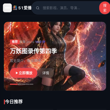
搜
51爱播
索
51爱播
- 电影、电视剧、动漫、综艺、短剧高清在线观看
推荐
剧集
·
2026
·
10.0
分
万妖图录传第四季
暂无简介，敬请期待
立即播放
详情
今日推荐