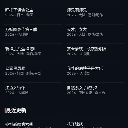
拜托了偶像公主
师兄啊师兄
更新至第18集
1.0
更新至第153集
4.0
2026
·
日本
·
动画
2023
·
大陆
·
喜剧/动作
万妖图录传第三季
天才，女友
完结
10.0
更新至第18集
7.0
2026
·
·
AI漫剧
2026
·
大陆
·
剧情/爱情
斩神之凡尘神域Ⅱ
茶骨清欢：长夜逢明月
更新至第09集
4.0
完结
10.0
2026
·
大陆
·
动作/动画
2026
·
·
AI漫剧
公寓黑风暴
我养的病秧子是大佬
更新至第09集
2.0
完结
10.0
2026
·
韩国
·
剧情/喜剧
2026
·
·
AI漫剧
江鱼入衍怀
自然系女子旅行3
完结
10.0
已完结
2.0
2026
·
·
AI漫剧
2026
·
中国香港
·
真人秀
最近更新
披荆斩棘第六季
花开锦绣
今日更新
4.0
更新至第3集
5.0