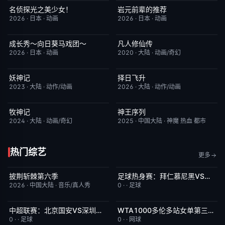
名侦探光之美少女！
岩元前辈的推荐
更新至第28集
7.0
更新至第6集
2.0
2026
·
日本
·
动画
2026
·
日本
·
动画
成长秀～向日葵马戏团～
凡人修仙传
更新至第06集
7.0
更新至第186集
7.9
2026
·
日本
·
动画
2020
·
大陆
·
动画/奇幻
妖神记
择日飞升
更新至第441集
2.0
更新至第6集
5.0
2023
·
大陆
·
动作/动画
2026
·
大陆
·
动作/动画
牧神记
神王序列
更新至第95集
5.0
更新至第202集
4.0
2024
·
大陆
·
动画/奇幻
2025
·
中国大陆
·
神魔 热血 都市
热门综艺
更多
披荆斩棘第六季
足球热身赛：拜仁慕尼黑VS阿斯顿维拉20260807
今日更新
4.0
今日更新
5.0
2026
·
中国大陆
·
音乐/真人秀
0
·
·
足球
中超联赛：北京国安VS深圳新鹏城20260807
WTA1000多伦多站女单第三轮：斯维托丽娜VS波塔波娃
今日更新
5.0
今日更新
7.0
0
·
·
足球
0
·
·
网球