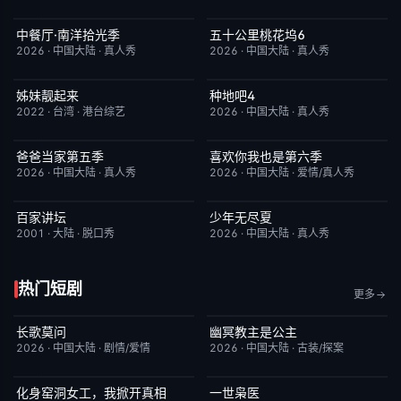
中餐厅·南洋拾光季
五十公里桃花坞6
今日更新
8.0
今日更新
7.0
2026
·
中国大陆
·
真人秀
2026
·
中国大陆
·
真人秀
姊妹靓起来
种地吧4
昨日更新
1.0
今日更新
4.0
2022
·
台湾
·
港台综艺
2026
·
中国大陆
·
真人秀
爸爸当家第五季
喜欢你我也是第六季
今日更新
5.0
今日更新
4.0
2026
·
中国大陆
·
真人秀
2026
·
中国大陆
·
爱情/真人秀
百家讲坛
少年无尽夏
今日更新
9.2
今日更新
7.0
2001
·
大陆
·
脱口秀
2026
·
中国大陆
·
真人秀
热门短剧
更多
长歌莫问
幽冥教主是公主
已完结
2.0
已完结
10.0
2026
·
中国大陆
·
剧情/爱情
2026
·
中国大陆
·
古装/探案
化身窑洞女工，我掀开真相
一世枭医
完结
9.0
完结
2.0