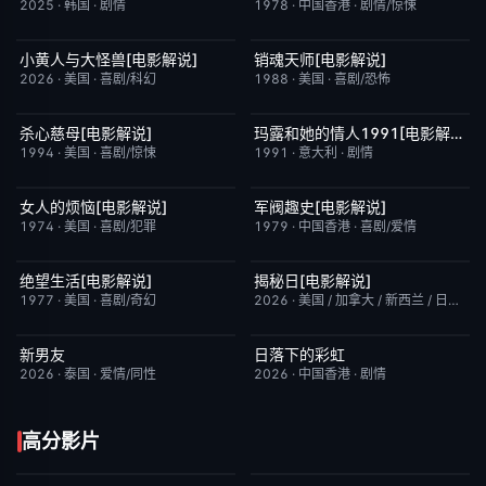
2025
·
韩国
·
剧情
1978
·
中国香港
·
剧情/惊悚
小黄人与大怪兽[电影解说]
销魂天师[电影解说]
已完结
6.7
已完结
7.7
2026
·
美国
·
喜剧/科幻
1988
·
美国
·
喜剧/恐怖
杀心慈母[电影解说]
玛露和她的情人1991[电影解说]
已完结
7.4
已完结
6.1
1994
·
美国
·
喜剧/惊悚
1991
·
意大利
·
剧情
女人的烦恼[电影解说]
军阀趣史[电影解说]
已完结
7.7
已完结
6.6
1974
·
美国
·
喜剧/犯罪
1979
·
中国香港
·
喜剧/爱情
绝望生活[电影解说]
揭秘日[电影解说]
已完结
7.8
已完结
6.4
1977
·
美国
·
喜剧/奇幻
2026
·
美国 / 加拿大 / 新西兰 / 日本
·
剧
新男友
日落下的彩虹
更新至第1集
10.0
更新至第5集
2.0
2026
·
泰国
·
爱情/同性
2026
·
中国香港
·
剧情
高分影片