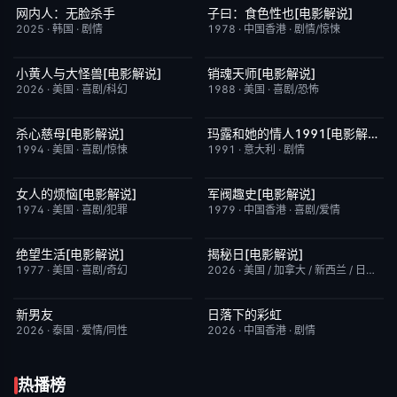
网内人：无脸杀手
子曰：食色性也[电影解说]
今日更新
7.0
已完结
7.0
2025
·
韩国
·
剧情
1978
·
中国香港
·
剧情/惊悚
小黄人与大怪兽[电影解说]
销魂天师[电影解说]
已完结
6.7
已完结
7.7
2026
·
美国
·
喜剧/科幻
1988
·
美国
·
喜剧/恐怖
杀心慈母[电影解说]
玛露和她的情人1991[电影解说]
已完结
7.4
已完结
6.1
1994
·
美国
·
喜剧/惊悚
1991
·
意大利
·
剧情
女人的烦恼[电影解说]
军阀趣史[电影解说]
已完结
7.7
已完结
6.6
1974
·
美国
·
喜剧/犯罪
1979
·
中国香港
·
喜剧/爱情
绝望生活[电影解说]
揭秘日[电影解说]
已完结
7.8
已完结
6.4
1977
·
美国
·
喜剧/奇幻
2026
·
美国 / 加拿大 / 新西兰 / 日本
·
剧
新男友
日落下的彩虹
更新至第1集
10.0
更新至第5集
2.0
2026
·
泰国
·
爱情/同性
2026
·
中国香港
·
剧情
热播榜