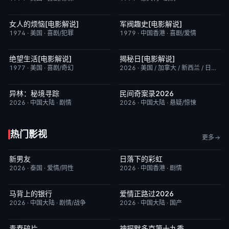
女人的烦恼[电影解说]
军阀趣史[电影解说]
已完结
7.7
已完结
6.6
1974
·
美国
·
喜剧/犯罪
1979
·
中国香港
·
喜剧/爱情
绝望生活[电影解说]
揭秘日[电影解说]
已完结
7.8
已完结
6.4
1977
·
美国
·
喜剧/奇幻
2026
·
美国 / 加拿大 / 新西兰 / 日本
·
剧
异林：秘境寻踪
民间奇案录2026
今日更新
6.0
更新至下集
7.0
2026
·
中国大陆
·
剧情
2026
·
中国大陆
·
悬疑/惊悚
热门影视
更多
新男友
日落下的彩虹
更新至第1集
10.0
更新至第5集
2.0
2026
·
泰国
·
爱情/同性
2026
·
中国香港
·
剧情
马背上的银行
爱情正路过2026
更新至第04集
5.0
完结
10.0
2026
·
中国大陆
·
剧情/战争
2026
·
中国大陆
·
国产
青春碎片
神探默多克第十九季
更新至第02集
1.0
更新至第07集
3.0