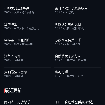
斩神之凡尘神域Ⅱ
茶骨清欢：长夜逢明月
更新至第09集
4.0
完结
10.0
2026
·
大陆
·
动作/动画
2026
·
·
AI漫剧
江海潮生
蜘蛛侠：崭新之日
更新至第22集
6.0
TC中字
7.8
2026
·
中国大陆
·
传记/历史
2026
·
美国
·
动作/科幻
金特务：本色回归
万妖图录传第一季
已完结
4.0
完结
8.0
2026
·
韩国
·
剧情/动作
2026
·
大陆
·
AI漫剧
江鱼入衍怀
自然系女子旅行3
完结
10.0
已完结
2.0
2026
·
·
AI漫剧
2026
·
中国香港
·
真人秀
大明最强国舅爷
幽宅奇谭
完结
10.0
更新至第14集
10.0
2026
·
·
AI漫剧
2026
·
中国大陆
·
剧情
最近更新
网内人：无脸杀手
子曰：食色性也[电影解说]
今日更新
7.0
已完结
7.0