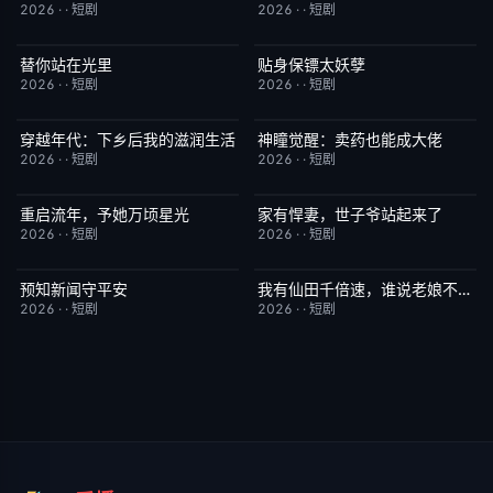
2026
·
·
短剧
2026
·
·
短剧
替你站在光里
贴身保镖太妖孽
完结
5.0
完结
7.0
2026
·
·
短剧
2026
·
·
短剧
穿越年代：下乡后我的滋润生活
神瞳觉醒：卖药也能成大佬
完结
3.0
完结
7.0
2026
·
·
短剧
2026
·
·
短剧
重启流年，予她万顷星光
家有悍妻，世子爷站起来了
完结
5.0
完结
1.0
2026
·
·
短剧
2026
·
·
短剧
预知新闻守平安
我有仙田千倍速，谁说老娘不是仙
完结
3.0
完结
6.0
2026
·
·
短剧
2026
·
·
短剧