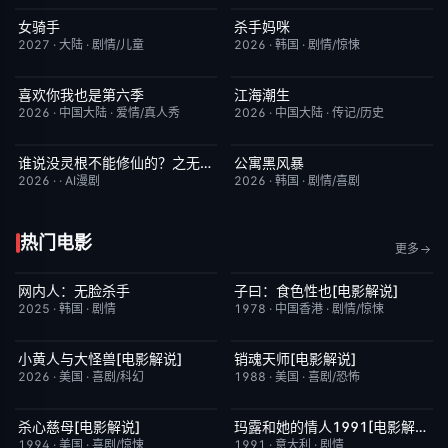
女骑手
杀手妈咪
7月15日更新
8.0
更新至第02集
9.0
2027
·
大陆
·
剧情/儿童
2026
·
韩国
·
剧情/惊悚
喜欢你我也是第六季
江海潮生
今日更新
4.0
更新至第22集
6.0
2026
·
中国大陆
·
爱情/真人秀
2026
·
中国大陆
·
传记/历史
谁说没灵根不能修仙的？之无灵证道第五季
公寓黑风暴
完结
5.0
更新至第08集
2.0
2026
·
·
AI漫剧
2026
·
韩国
·
剧情/喜剧
热门电影
更多
网内人：无脸杀手
子曰：食色性也[电影解说]
今日更新
7.0
已完结
7.0
2025
·
韩国
·
剧情
1978
·
中国香港
·
剧情/惊悚
小黄人与大怪兽[电影解说]
销魂天师[电影解说]
已完结
6.7
已完结
7.7
2026
·
美国
·
喜剧/科幻
1988
·
美国
·
喜剧/恐怖
杀心慈母[电影解说]
玛露和她的情人1991[电影解说]
已完结
7.4
已完结
6.1
1994
·
美国
·
喜剧/惊悚
1991
·
意大利
·
剧情