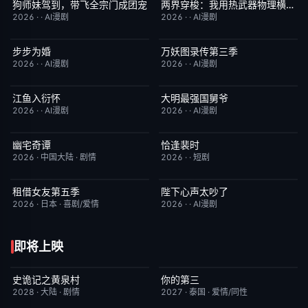
狗师妹驾到，带飞全宗门成团宠
两界穿梭：我用热武器物理横推修真界
完结
10.0
完结
10.0
2026
·
·
AI漫剧
2026
·
·
AI漫剧
步步为婚
万妖图录传第三季
完结
10.0
完结
10.0
2026
·
·
AI漫剧
2026
·
·
AI漫剧
江鱼入衍怀
大明最强国舅爷
完结
10.0
完结
10.0
2026
·
·
AI漫剧
2026
·
·
AI漫剧
幽宅奇谭
恰逢裴时
更新至第14集
10.0
完结
10.0
2026
·
中国大陆
·
剧情
2026
·
·
短剧
租借女友第五季
陛下心声太吵了
已完结
10.0
完结
10.0
2026
·
日本
·
喜剧/爱情
2026
·
·
AI漫剧
即将上映
史诡记之黄泉村
你的第三
6月23日更新
7.0
更新至第02集
9.0
2028
·
大陆
·
剧情
2027
·
泰国
·
爱情/同性