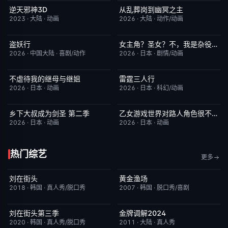
逆天邪神3D
从乱葬岗到幽冥之主
更新至第49集
5.0
更新至第12集
5.0
2023
·
大陆
·
动画
2026
·
大陆
·
动作/动画
盗妖行
女主角？圣女？不，我是杂役女仆（自豪）
更新至第51集
1.0
更新至第7集
10.0
2026
·
中国大陆
·
喜剧/动作
2026
·
日本
·
剧情/动画
不虐待我的继母与继姐
雷霆三人行
更新至第05集
4.0
更新至第05集
1.0
2026
·
日本
·
动画
2026
·
日本
·
科幻/动画
乡下大叔成为剑圣 第二季
乙女游戏世界对路人角色很不友好第二季
更新至第05集
4.0
更新至第05集
1.0
2026
·
日本
·
动画
2026
·
日本
·
动画
热门综艺
更多
刘在街头
黄金渔场
昨日更新
8.9
昨日更新
7.9
2018
·
韩国
·
真人秀/脱口秀
2007
·
韩国
·
脱口秀/喜剧
刘在街头第三季
金牌调解2024
昨日更新
9.3
昨日更新
5.9
2020
·
韩国
·
真人秀/脱口秀
2011
·
大陆
·
真人秀