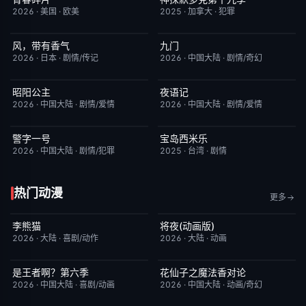
2026
·
美国
·
欧美
2025
·
加拿大
·
犯罪
风，带有香气
九门
更新至第94集
7.0
更新至第16集
2.0
2026
·
日本
·
剧情/传记
2026
·
中国大陆
·
剧情/奇幻
昭阳公主
夜语记
更新至第18集
5.0
更新至第14集
3.0
2026
·
中国大陆
·
剧情/爱情
2026
·
中国大陆
·
剧情/爱情
警字一号
宝岛西米乐
更新至第24集
10.0
更新至第301集
1.0
2026
·
中国大陆
·
剧情/犯罪
2025
·
台湾
·
剧情
热门动漫
更多
李熊猫
将夜(动画版)
更新至第4集
7.0
更新至第17集
9.0
2026
·
大陆
·
喜剧/动作
2026
·
大陆
·
动画
是王者啊？第六季
花仙子之魔法香对论
更新至第4集
7.0
更新至第20集
6.0
2026
·
中国大陆
·
喜剧/动画
2026
·
中国大陆
·
动画/奇幻