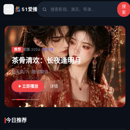
搜
51爱播
索
51爱播
- 电影、电视剧、动漫、综艺、短剧高清在线观看
推荐
剧集
·
2026
·
10.0
分
茶骨清欢：长夜逢明月
暂无简介，敬请期待
立即播放
详情
今日推荐