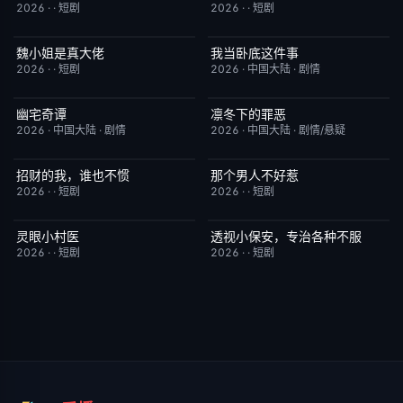
2026
·
·
短剧
2026
·
·
短剧
魏小姐是真大佬
我当卧底这件事
完结
4.0
已完结
7.0
2026
·
·
短剧
2026
·
中国大陆
·
剧情
幽宅奇谭
凛冬下的罪恶
更新至第14集
10.0
更新至第16集
3.0
2026
·
中国大陆
·
剧情
2026
·
中国大陆
·
剧情/悬疑
招财的我，谁也不惯
那个男人不好惹
完结
3.0
完结
2.0
2026
·
·
短剧
2026
·
·
短剧
灵眼小村医
透视小保安，专治各种不服
完结
7.0
完结
9.0
2026
·
·
短剧
2026
·
·
短剧