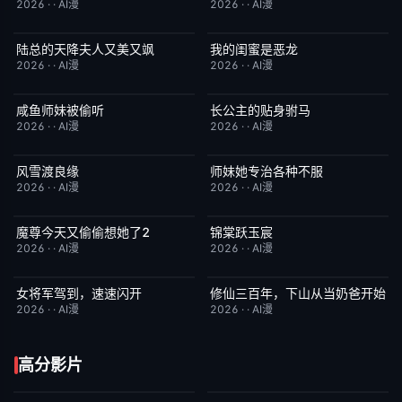
2026
·
·
AI漫
2026
·
·
AI漫
陆总的天降夫人又美又飒
我的闺蜜是恶龙
完结
9.0
完结
2.0
2026
·
·
AI漫
2026
·
·
AI漫
咸鱼师妹被偷听
长公主的贴身驸马
完结
4.0
完结
6.0
2026
·
·
AI漫
2026
·
·
AI漫
风雪渡良缘
师妹她专治各种不服
完结
9.0
完结
9.0
2026
·
·
AI漫
2026
·
·
AI漫
魔尊今天又偷偷想她了2
锦棠跃玉宸
完结
9.0
完结
7.0
2026
·
·
AI漫
2026
·
·
AI漫
女将军驾到，速速闪开
修仙三百年，下山从当奶爸开始
完结
4.0
完结
5.0
2026
·
·
AI漫
2026
·
·
AI漫
高分影片