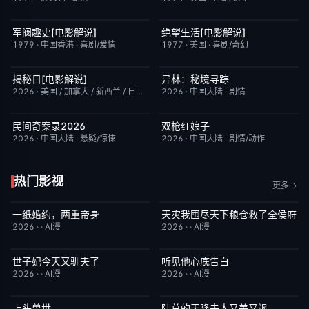
军阀趣史[电影解说]
绝望生活[电影解说]
已完结
6.6
已完结
7.8
1979
·
中国香港
·
喜剧/爱情
1977
·
美国
·
喜剧/奇幻
揭秘日[电影解说]
异林：秘境寻踪
已完结
6.4
昨日更新
6.0
2026
·
美国 / 加拿大 / 新西兰 / 日本
·
剧情/科幻
2026
·
中国大陆
·
剧情
民间奇案录2026
双枪红娘子
更新至下集
7.0
昨日更新
9.0
2026
·
中国大陆
·
悬疑/惊悚
2026
·
中国大陆
·
剧情/动作
热门影视
更多
一纸婚约，两重帝身
天灾我囤尽天下粮仓救了全侯府
完结
3.0
完结
2.0
2026
·
·
AI漫
2026
·
·
AI漫
世子妃今天又驯夫了
听见他心底告白
完结
6.0
完结
4.0
2026
·
·
AI漫
2026
·
·
AI漫
上头兽世
陆总的天降夫人又美又飒
完结
5.0
完结
9.0