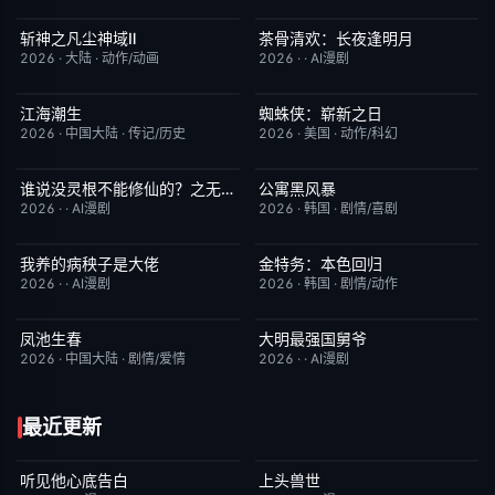
斩神之凡尘神域Ⅱ
茶骨清欢：长夜逢明月
更新至第09集
4.0
完结
10.0
2026
·
大陆
·
动作/动画
2026
·
·
AI漫剧
江海潮生
蜘蛛侠：崭新之日
更新至第24集
6.0
TC中字
7.8
2026
·
中国大陆
·
传记/历史
2026
·
美国
·
动作/科幻
谁说没灵根不能修仙的？之无灵证道第五季
公寓黑风暴
完结
5.0
更新至第08集
2.0
2026
·
·
AI漫剧
2026
·
韩国
·
剧情/喜剧
我养的病秧子是大佬
金特务：本色回归
完结
10.0
已完结
4.0
2026
·
·
AI漫剧
2026
·
韩国
·
剧情/动作
凤池生春
大明最强国舅爷
已完结
9.0
完结
10.0
2026
·
中国大陆
·
剧情/爱情
2026
·
·
AI漫剧
最近更新
听见他心底告白
上头兽世
完结
4.0
完结
5.0