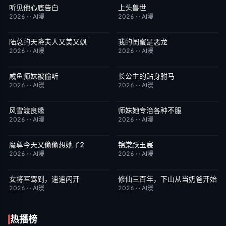
听见他心底告白
上头兽世
完结
4.0
完结
5.0
2026
·
·
AI漫
2026
·
·
AI漫
陆总的天降夫人又美又飒
我的闺蜜是恶龙
完结
9.0
完结
2.0
2026
·
·
AI漫
2026
·
·
AI漫
咸鱼师妹被偷听
长公主的贴身驸马
完结
4.0
完结
6.0
2026
·
·
AI漫
2026
·
·
AI漫
风雪渡良缘
师妹她专治各种不服
完结
9.0
完结
9.0
2026
·
·
AI漫
2026
·
·
AI漫
魔尊今天又偷偷想她了2
锦棠跃玉宸
完结
9.0
完结
7.0
2026
·
·
AI漫
2026
·
·
AI漫
女将军驾到，速速闪开
修仙三百年，下山从当奶爸开始
完结
4.0
完结
5.0
2026
·
·
AI漫
2026
·
·
AI漫
热播榜