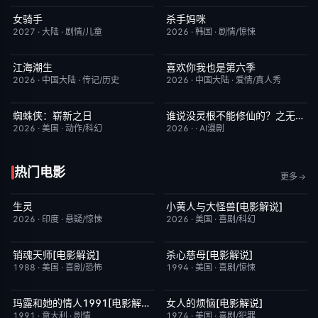
女骑手
杀手妈咪
7月15日更新
8.0
更新至第02集
9.0
2027
·
大陆
·
剧情/儿童
2026
·
韩国
·
剧情/惊悚
江海潮生
喜欢你我也是第六季
更新至第24集
6.0
昨日更新
4.0
2026
·
中国大陆
·
传记/历史
2026
·
中国大陆
·
爱情/真人秀
蜘蛛侠：崭新之日
谁说没灵根不能修仙的？之无灵证道第五季
TC中字
7.8
完结
5.0
2026
·
美国
·
动作/科幻
2026
·
·
AI漫剧
热门电影
更多
生灵
小黄人与大怪兽[电影解说]
昨日更新
2.0
已完结
6.7
2026
·
印度
·
悬疑/惊悚
2026
·
美国
·
喜剧/科幻
销魂天师[电影解说]
杀心慈母[电影解说]
已完结
7.7
已完结
7.4
1988
·
美国
·
喜剧/恐怖
1994
·
美国
·
喜剧/惊悚
玛露和她的情人1991[电影解说]
女人的烦恼[电影解说]
已完结
6.1
已完结
7.7
1991
·
意大利
·
剧情
1974
·
美国
·
喜剧/犯罪