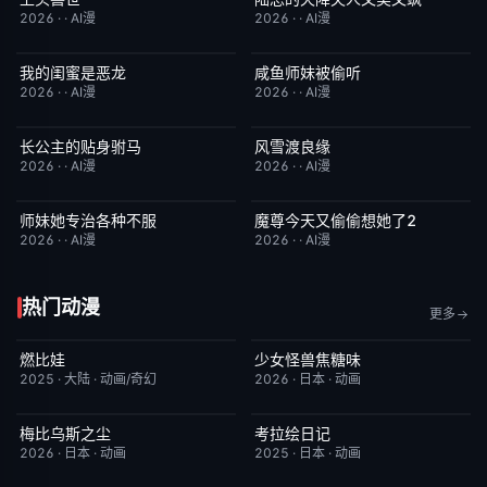
2026
·
·
AI漫
2026
·
·
AI漫
我的闺蜜是恶龙
咸鱼师妹被偷听
完结
2.0
完结
4.0
2026
·
·
AI漫
2026
·
·
AI漫
长公主的贴身驸马
风雪渡良缘
完结
6.0
完结
9.0
2026
·
·
AI漫
2026
·
·
AI漫
师妹她专治各种不服
魔尊今天又偷偷想她了2
完结
9.0
完结
9.0
2026
·
·
AI漫
2026
·
·
AI漫
热门动漫
更多
燃比娃
少女怪兽焦糖味
HD国语
6.8
更新至第06集
7.0
2025
·
大陆
·
动画/奇幻
2026
·
日本
·
动画
梅比乌斯之尘
考拉绘日记
更新至第05集
1.0
更新至第43集
2.0
2026
·
日本
·
动画
2025
·
日本
·
动画