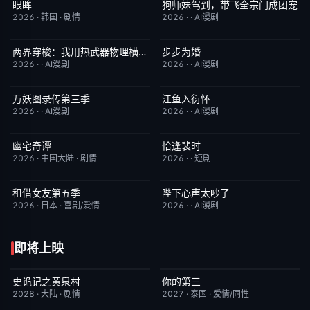
眼眸
狗师妹驾到，带飞全宗门成团宠
HD中字
10.0
完结
10.0
2026
·
韩国
·
剧情
2026
·
·
AI漫剧
两界穿梭：我用热武器物理横推修真界
步步为婚
完结
10.0
完结
10.0
2026
·
·
AI漫剧
2026
·
·
AI漫剧
万妖图录传第三季
江鱼入衍怀
完结
10.0
完结
10.0
2026
·
·
AI漫剧
2026
·
·
AI漫剧
幽宅奇谭
恰逢裴时
更新至第14集
10.0
完结
10.0
2026
·
中国大陆
·
剧情
2026
·
·
短剧
租借女友第五季
陛下心声太吵了
已完结
10.0
完结
10.0
2026
·
日本
·
喜剧/爱情
2026
·
·
AI漫剧
即将上映
史诡记之黄泉村
你的第三
6月23日更新
7.0
更新至第02集
9.0
2028
·
大陆
·
剧情
2027
·
泰国
·
爱情/同性