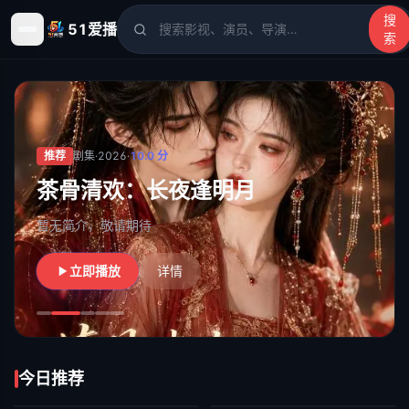
搜
51爱播
索
51爱播
- 电影、电视剧、动漫、综艺、短剧高清在线观看
推荐
剧集
·
2026
·
10.0
分
茶骨清欢：长夜逢明月
暂无简介，敬请期待
立即播放
详情
今日推荐