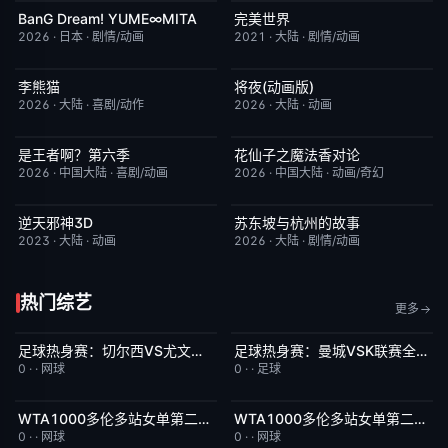
BanG Dream! YUME∞MITA
完美世界
更新至第08集
7.0
更新至第281集
7.2
2026
·
日本
·
剧情/动画
2021
·
大陆
·
剧情/动画
李熊猫
将夜(动画版)
更新至第4集
7.0
更新至第17集
9.0
2026
·
大陆
·
喜剧/动作
2026
·
大陆
·
动画
是王者啊？第六季
花仙子之魔法香对论
更新至第4集
7.0
更新至第20集
6.0
2026
·
中国大陆
·
喜剧/动画
2026
·
中国大陆
·
动画/奇幻
逆天邪神3D
苏东坡与杭州的故事
更新至第49集
5.0
更新至第16集
6.0
2023
·
大陆
·
动画
2026
·
大陆
·
剧情/动画
热门综艺
更多
足球热身赛：切尔西VS尤文图斯20260805
足球热身赛：曼城VSK联赛全明星20260805
今日更新
5.0
今日更新
8.0
0
·
·
网球
0
·
·
足球
WTA1000多伦多站女单第二轮：陶森VS巴图科娃
WTA1000多伦多站女单第二轮：萨巴伦卡VS内岛萌夏
今日更新
7.0
今日更新
6.0
0
·
·
网球
0
·
·
网球