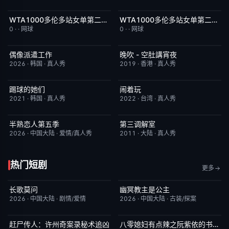
WTA1000多伦多站女单第二轮：科斯秋克VS谢博芙
WTA1000多伦多站女单第二轮：贝莱克VS斯瓦泰克
今日更新
5.0
今日更新
4.0
0
·
·
网球
0
·
·
网球
偶像派遣工作
晚吹 - 空肚講宵夜
已完结
6.0
更新至第334期
6.0
2026
·
韩国
·
真人秀
2019
·
香港
·
真人秀
踢球的她们
闹着玩
昨日更新
10.0
昨日更新
10.0
2021
·
韩国
·
真人秀
2022
·
台湾
·
真人秀
半熟恋人第五季
第三调解室
本周更新
10.0
昨日更新
4.0
2026
·
中国大陆
·
爱情/真人秀
2011
·
大陆
·
真人秀
热门短剧
更多
长歌莫问
幽冥教主是公主
已完结
2.0
已完结
10.0
2026
·
中国大陆
·
剧情/爱情
2026
·
中国大陆
·
古装/探案
赶尸传人：许州奇案录秘术追凶
八零媳妇有点辣之阮紫依的书中梦
完结
9.0
完结
5.0