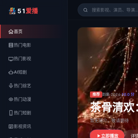
51
爱播
51爱播
- 电影、电视剧、
首页
热门电影
热门影视
AI短剧
热门综艺
推荐
剧集
·
2026
·
10.0
分
热门动漫
我养的病
热门短剧
暂无简介，敬请期待
影视资讯
立即播放
详