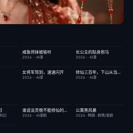
咸鱼师妹被偷听
长公主的贴身驸马
2.0
完结
4.0
完结
6.0
2026
·
·
AI漫
2026
·
·
AI漫
女将军驾到，速速闪开
修仙三百年，下山从当奶爸开始
7.0
完结
4.0
完结
5.0
2026
·
·
AI漫
2026
·
·
AI漫
日
谁说没灵根不能修仙的？之无灵证道第五季
公寓黑风暴
7.8
完结
5.0
更新至第08集
2.0
/科幻
2026
·
·
AI漫剧
2026
·
韩国
·
剧情/喜剧
10.0