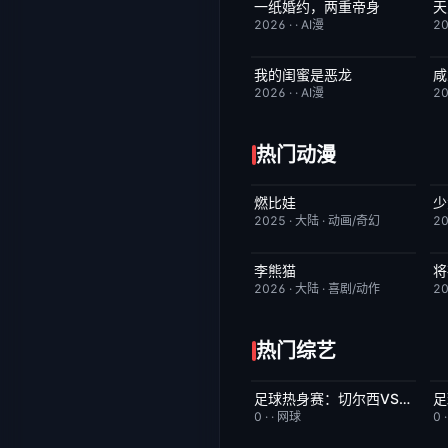
一纸婚约，两重帝身
完结
3.0
2026
·
·
AI漫
2
我的闺蜜是恶龙
咸
完结
2.0
2026
·
·
AI漫
2
热门动漫
燃比娃
少
HD国语
6.8
2025
·
大陆
·
动画/奇幻
2
李熊猫
将
更新至第4集
7.0
2026
·
大陆
·
喜剧/动作
2
热门综艺
足球热身赛：切尔西VS尤文图斯20260805
今日更新
5.0
0
·
·
网球
0