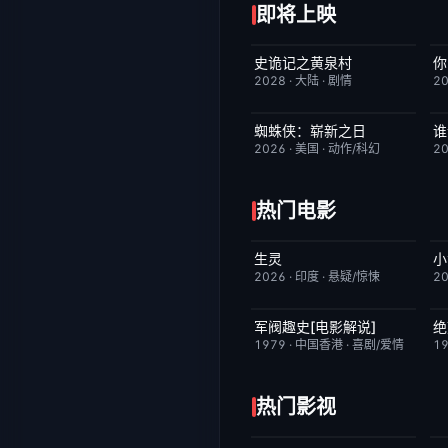
即将上映
史诡记之黄泉村
你
6月23日更新
7.0
2028
·
大陆
·
剧情
2
蜘蛛侠：崭新之日
TC中字
7.8
2026
·
美国
·
动作/科幻
2
热门电影
生灵
昨日更新
2.0
2026
·
印度
·
悬疑/惊悚
2
军阀趣史[电影解说]
绝
已完结
6.6
1979
·
中国香港
·
喜剧/爱情
1
热门影视