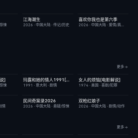
江海潮生
喜欢你我也是第六季
9.0
更新至第24集
6.0
昨日更新
4.0
/惊悚
2026
·
中国大陆
·
传记/历史
2026
·
中国大陆
·
爱情/真人秀
更多
说]
玛露和她的情人1991[电影解说]
女人的烦恼[电影解说]
7.4
已完结
6.1
已完结
7.7
/惊悚
1991
·
意大利
·
剧情
1974
·
美国
·
喜剧/犯罪
民间奇案录2026
双枪红娘子
6.0
更新至下集
7.0
昨日更新
9.0
剧情
2026
·
中国大陆
·
悬疑/惊悚
2026
·
中国大陆
·
剧情/动作
更多