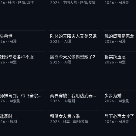
026
·
韩国
·
剧情/动作
2026
·
中国大陆
·
剧情/爱情
2026
·
·
AI漫剧
头兽世
陆总的天降夫人又美又飒
我的闺蜜是恶龙
完结
5.0
完结
9.0
完结
026
·
·
AI漫
2026
·
·
AI漫
2026
·
·
AI漫
妹她专治各种不服
魔尊今天又偷偷想她了2
锦棠跃玉宸
完结
9.0
完结
9.0
完结
026
·
·
AI漫
2026
·
·
AI漫
2026
·
·
AI漫
狗师妹驾到，带飞全宗门成团宠
两界穿梭：我用热武器物理横推修真界
步步为婚
完结
10.0
完结
10.0
完结
026
·
·
AI漫剧
2026
·
·
AI漫剧
2026
·
·
AI漫剧
逢裴时
租借女友第五季
陛下心声太吵了
完结
10.0
已完结
10.0
完结
026
·
·
短剧
2026
·
日本
·
喜剧/爱情
2026
·
·
AI漫剧