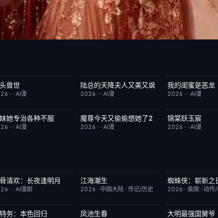
头兽世
陆总的天降夫人又美又飒
我的闺蜜是恶龙
完结
5.0
完结
9.0
完结
026
·
·
AI漫
2026
·
·
AI漫
2026
·
·
AI漫
妹她专治各种不服
魔尊今天又偷偷想她了2
锦棠跃玉宸
完结
9.0
完结
9.0
完结
026
·
·
AI漫
2026
·
·
AI漫
2026
·
·
AI漫
骨清欢：长夜逢明月
江海潮生
蜘蛛侠：崭新之
完结
10.0
更新至第24集
6.0
TC中字
026
·
·
AI漫剧
2026
·
中国大陆
·
传记/历史
2026
·
美国
·
动作
特务：本色回归
凤池生春
大明最强国舅爷
已完结
4.0
已完结
9.0
完结