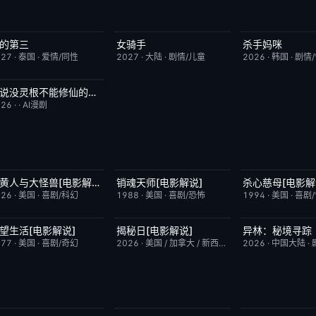
的第三
女骑手
杀手妈咪
更新至第02集
9.0
7月15日更新
8.0
更新至第02集
027
·
泰国
·
爱情/同性
2027
·
大陆
·
剧情/儿童
2026
·
韩国
·
剧情
谁说没灵根不能修仙的？之无灵证道第五季
完结
5.0
026
·
·
AI漫剧
小黄人与大怪兽[电影解说]
销魂天师[电影解说]
杀心慈母[电影解
已完结
6.7
已完结
7.7
已完结
026
·
美国
·
喜剧/科幻
1988
·
美国
·
喜剧/恐怖
1994
·
美国
·
喜剧
望生活[电影解说]
揭秘日[电影解说]
异林：秘境寻踪
已完结
7.8
已完结
6.4
昨日更新
977
·
美国
·
喜剧/奇幻
2026
·
美国 / 加拿大 / 新西兰 / 日本
2026
·
剧情/科幻
·
中国大陆
·