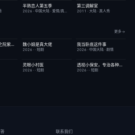
半熟恋人第五季
第三调解室
10.0
本周更新
10.0
昨日更新
4.0
秀
2026
·
中国大陆
·
爱情/真人秀
2011
·
大陆
·
真人秀
更多
八零媳妇有点辣之阮紫依的书中梦
魏小姐是真大佬
我当卧底这件事
5.0
完结
4.0
已完结
7.0
2026
·
·
短剧
2026
·
中国大陆
·
剧情
灵眼小村医
透视小保安，专治各种不服
2.0
完结
7.0
完结
9.0
2026
·
·
短剧
2026
·
·
短剧
解答
联系我们