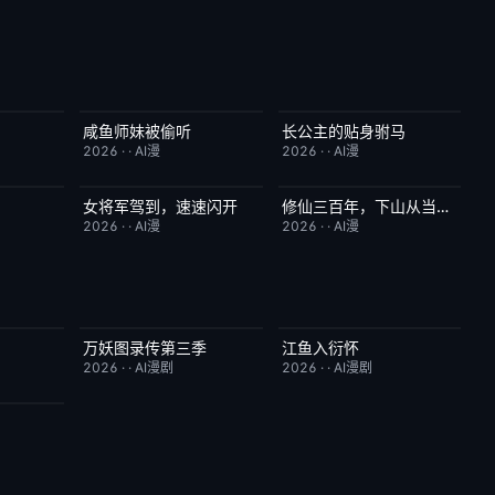
咸鱼师妹被偷听
长公主的贴身驸马
2.0
完结
4.0
完结
6.0
2026
·
·
AI漫
2026
·
·
AI漫
女将军驾到，速速闪开
修仙三百年，下山从当奶爸开始
7.0
完结
4.0
完结
5.0
2026
·
·
AI漫
2026
·
·
AI漫
万妖图录传第三季
江鱼入衍怀
10.0
完结
10.0
完结
10.0
2026
·
·
AI漫剧
2026
·
·
AI漫剧
10.0