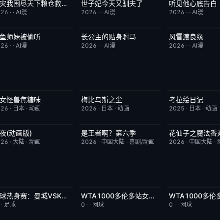
天灾我囤尽天下粮仓救了全侯府
世子妃今天又驯夫了
听见他心底告白
完结
2.0
完结
6.0
完结
026
·
·
AI漫
2026
·
·
AI漫
2026
·
·
AI漫
鱼师妹被偷听
长公主的贴身驸马
风雪渡良缘
完结
4.0
完结
6.0
完结
026
·
·
AI漫
2026
·
·
AI漫
2026
·
·
AI漫
女怪兽焦糖味
梅比乌斯之尘
考拉绘日记
更新至第06集
7.0
更新至第05集
1.0
更新至第43集
026
·
日本
·
动画
2026
·
日本
·
动画
2025
·
日本
·
动画
夜(动画版)
是王者啊？第六季
花仙子之魔法香
更新至第17集
9.0
更新至第4集
7.0
更新至第20集
026
·
大陆
·
动画
2026
·
中国大陆
·
喜剧/动画
2026
·
中国大陆
·
足球热身赛：曼城VSK联赛全明星20260805
WTA1000多伦多站女单第二轮：陶森VS巴图科娃
今日更新
8.0
今日更新
7.0
今日更新
·
·
足球
0
·
·
网球
0
·
·
网球