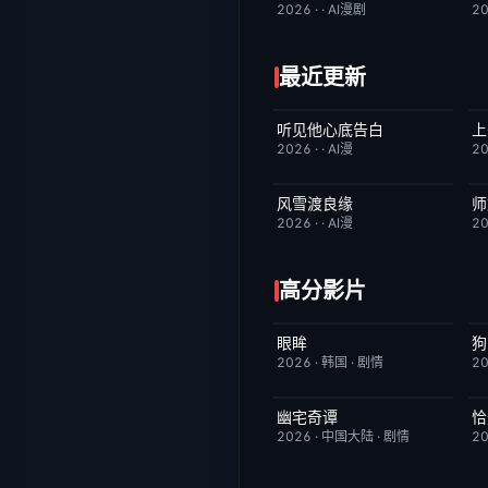
2026
·
·
AI漫剧
2
最近更新
听见他心底告白
上
完结
4.0
2026
·
·
AI漫
2
风雪渡良缘
师
完结
9.0
2026
·
·
AI漫
2
高分影片
眼眸
HD中字
10.0
2026
·
韩国
·
剧情
2
幽宅奇谭
恰
更新至第14集
10.0
2026
·
中国大陆
·
剧情
2