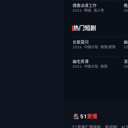
偶像派遣工作
晚
已完结
6.0
2026
·
韩国
·
真人秀
2
热门短剧
长歌莫问
幽
已完结
2.0
2026
·
中国大陆
·
剧情/爱情
2
幽宅奇谭
凛
更新至第14集
10.0
2026
·
中国大陆
·
剧情
2
51
爱播
51爱播
汇聚电影、影视剧、AI