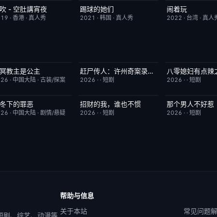
吹 - 空肚講宵夜
踢球的她们
闹着玩
更新至第334期
6.0
昨日更新
10.0
昨日更新
019
·
香港
·
真人秀
2021
·
韩国
·
真人秀
2022
·
台湾
·
真人
冥教主是公主
赶尸传人：许州奇案录秘术追凶
已完结
10.0
完结
9.0
完结
026
·
中国大陆
·
古装/探案
2026
·
·
短剧
2026
·
·
短剧
冬下的罪恶
招财的我，谁也不惯
那个男人不好惹
更新至第16集
3.0
完结
3.0
完结
026
·
中国大陆
·
剧情/悬疑
2026
·
·
短剧
2026
·
·
短剧
帮助与信息
关于本站
常见问题
 短剧、综艺、动漫等