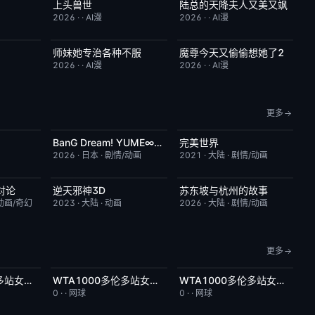
上头兽世
陆总的天降夫人又美又飒
4.0
完结
5.0
完结
9.0
2026
·
·
AI漫
2026
·
·
AI漫
师妹她专治各种不服
魔尊今天又偷偷想她了2
9.0
完结
9.0
完结
9.0
2026
·
·
AI漫
2026
·
·
AI漫
更多
BanG Dream! YUME∞MITA
完美世界
2.0
更新至第08集
7.0
更新至第281集
7.2
2026
·
日本
·
剧情/动画
2021
·
大陆
·
剧情/动画
对论
逆天邪神3D
苏东坡与杭州的故事
6.0
更新至第49集
5.0
更新至第16集
6.0
动画/奇幻
2023
·
大陆
·
动画
2026
·
大陆
·
剧情/动画
更多
WTA1000多伦多站女单第二轮：萨巴伦卡VS内岛萌夏
WTA1000多伦多站女单第二轮：科斯秋克VS谢博芙
WTA1000多伦多站女单第二轮：贝莱克VS斯瓦泰克
6.0
今日更新
5.0
今日更新
4.0
0
·
·
网球
0
·
·
网球