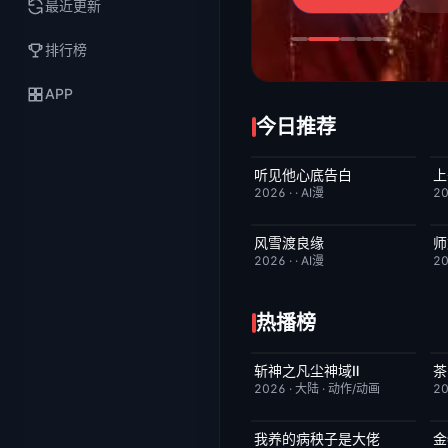
最近更新
排行榜
APP
今日推荐
听见他心底告白
上
完结
4.0
2026
·
·
AI漫
2
风雪渡良缘
师
完结
9.0
2026
·
·
AI漫
2
热播榜
斩神之凡尘神域Ⅱ
茶
更新至第09集
4.0
2026
·
大陆
·
动作/动画
2
我养的病秧子是大佬
金
完结
10.0