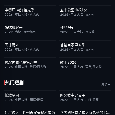
中餐厅·南洋拾光季
五十公里桃花坞6
今日更新
8.0
今日更新
7.0
2026
·
中国大陆
·
真人秀
2026
·
中国大陆
·
真人秀
姊妹靓起来
种地吧4
昨日更新
1.0
今日更新
4.0
2022
·
台湾
·
港台综艺
2026
·
中国大陆
·
真人秀
天才厨人
爸爸当家第五季
今日更新
3.0
今日更新
5.0
2026
·
中国大陆
·
真人秀
2026
·
中国大陆
·
真人秀
喜欢你我也是第六季
歌手2026
今日更新
4.0
今日更新
8.0
2026
·
中国大陆
·
爱情/真人秀
2026
·
中国大陆
·
音乐/真人秀
热门短剧
更多
长歌莫问
幽冥教主是公主
已完结
2.0
已完结
10.0
2026
·
中国大陆
·
剧情/爱情
2026
·
中国大陆
·
古装/探案
赶尸传人：许州奇案录秘术追凶
八零媳妇有点辣之阮紫依的书中梦
完结
9.0
完结
5.0