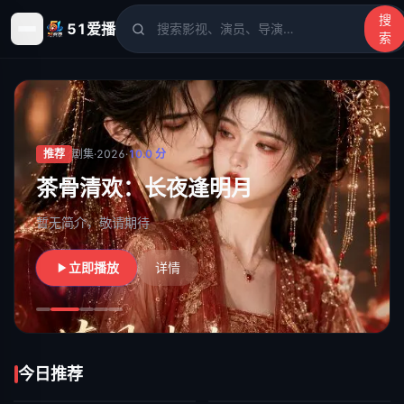
搜
51爱播
索
51爱播
- 电影、电视剧、动漫、综艺、短剧高清在线观看
推荐
剧集
·
2026
·
10.0
分
茶骨清欢：长夜逢明月
暂无简介，敬请期待
立即播放
详情
今日推荐