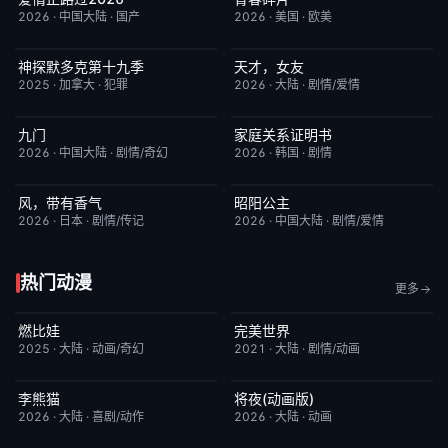
2026
·
中国大陆
·
国产
2026
·
美国
·
欧美
神探默多克第十九季
天才，女友
更新至第07集
3.0
更新至第14集
7.0
2025
·
加拿大
·
犯罪
2026
·
大陆
·
剧情/爱情
九门
家庭关系证明书
更新至第16集
2.0
更新至第23集
5.0
2026
·
中国大陆
·
剧情/奇幻
2026
·
韩国
·
剧情
风，带有香气
昭阳公主
更新至第94集
7.0
更新至第18集
5.0
2026
·
日本
·
剧情/传记
2026
·
中国大陆
·
剧情/爱情
热门动漫
更多
燃比娃
完美世界
HD国语
6.8
更新至第281集
7.2
2025
·
大陆
·
动画/奇幻
2021
·
大陆
·
剧情/动画
李熊猫
将夜(动画版)
更新至第4集
7.0
更新至第17集
9.0
2026
·
大陆
·
喜剧/动作
2026
·
大陆
·
动画