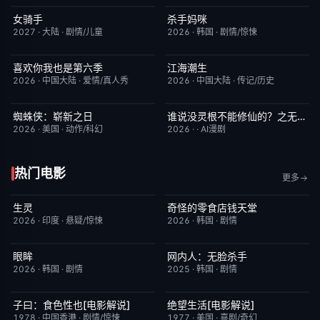
女骑手
杀手妈咪
7月15日更新
8.0
更新至第02集
9.0
2027
·
大陆
·
剧情/儿童
2026
·
韩国
·
剧情/惊悚
喜欢你我也是第六季
江海潮生
今日更新
4.0
更新至第22集
6.0
2026
·
中国大陆
·
爱情/真人秀
2026
·
中国大陆
·
传记/历史
蜘蛛侠：崭新之日
谁说没灵根不能修仙的？之无灵证道第五季
TC中字
7.8
完结
5.0
2026
·
美国
·
动作/科幻
2026
·
·
AI漫剧
热门电影
更多
生灵
奇怪的零食店钱天堂
今日更新
2.0
HD中字
6.0
2026
·
印度
·
悬疑/惊悚
2026
·
韩国
·
剧情
眼眸
网内人：无脸杀手
HD中字
10.0
今日更新
7.0
2026
·
韩国
·
剧情
2025
·
韩国
·
剧情
子曰：食色性也[电影解说]
绝望生活[电影解说]
已完结
7.0
已完结
7.8
1978
·
中国香港
·
剧情/惊悚
1977
·
美国
·
喜剧/奇幻