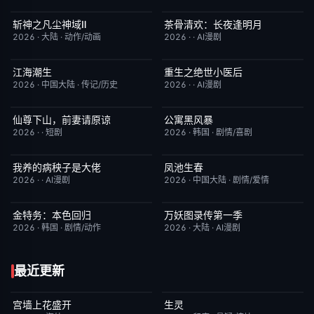
斩神之凡尘神域Ⅱ
茶骨清欢：长夜逢明月
更新至第09集
4.0
完结
10.0
2026
·
大陆
·
动作/动画
2026
·
·
AI漫剧
江海潮生
重生之绝世小医后
更新至第22集
6.0
完结
5.0
2026
·
中国大陆
·
传记/历史
2026
·
·
AI漫剧
仙尊下山，前妻请原谅
公寓黑风暴
完结
8.0
更新至第08集
2.0
2026
·
·
短剧
2026
·
韩国
·
剧情/喜剧
我养的病秧子是大佬
凤池生春
完结
10.0
已完结
9.0
2026
·
·
AI漫剧
2026
·
中国大陆
·
剧情/爱情
金特务：本色回归
万妖图录传第一季
已完结
4.0
完结
8.0
2026
·
韩国
·
剧情/动作
2026
·
大陆
·
AI漫剧
最近更新
宫墙上花盛开
生灵
更新至第4集
9.0
今日更新
2.0