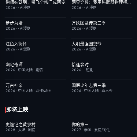
狗师妹驾到，带飞全宗门成团宠
两界穿梭：我用热武器物理横推修真界
完结
10.0
完结
10.0
2026
·
·
AI漫剧
2026
·
·
AI漫剧
步步为婚
万妖图录传第三季
完结
10.0
完结
10.0
2026
·
·
AI漫剧
2026
·
·
AI漫剧
江鱼入衍怀
大明最强国舅爷
完结
10.0
完结
10.0
2026
·
·
AI漫剧
2026
·
·
AI漫剧
幽宅奇谭
恰逢裴时
更新至第14集
10.0
完结
10.0
2026
·
中国大陆
·
剧情
2026
·
·
短剧
万古神帝
国医少年志第三季
更新至第7集
10.0
本周更新
10.0
2026
·
中国大陆
·
动作/动画
2026
·
中国大陆
·
真人秀
即将上映
史诡记之黄泉村
你的第三
6月23日更新
7.0
更新至第02集
9.0
2028
·
大陆
·
剧情
2027
·
泰国
·
爱情/同性