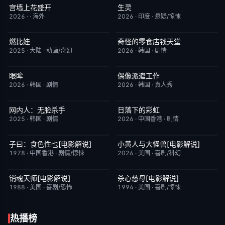
宫墙上花盛开
生灵
更新至第4集
9.0
今日更新
2.0
2026
·
·
海外
2026
·
印度
·
悬疑/惊悚
燃比娃
奇怪的零食店钱天堂
HD国语
6.8
HD中字
6.0
2025
·
大陆
·
动画/奇幻
2026
·
韩国
·
剧情
眼眸
偶像派遣工作
HD中字
10.0
已完结
6.0
2026
·
韩国
·
剧情
2026
·
韩国
·
真人秀
网内人：无脸杀手
日落下的彩虹
今日更新
7.0
更新至第6集
2.0
2025
·
韩国
·
剧情
2026
·
中国香港
·
剧情
子曰：食色性也[电影解说]
小黄人与大怪兽[电影解说]
已完结
7.0
已完结
6.7
1978
·
中国香港
·
剧情/惊悚
2026
·
美国
·
喜剧/科幻
销魂天师[电影解说]
杀心慈母[电影解说]
已完结
7.7
已完结
7.4
1988
·
美国
·
喜剧/恐怖
1994
·
美国
·
喜剧/惊悚
热播榜