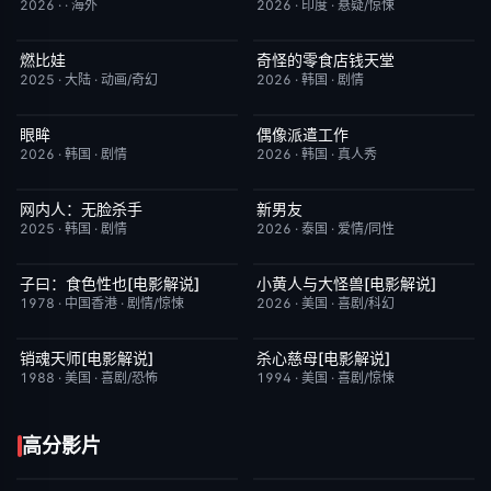
2026
·
·
海外
2026
·
印度
·
悬疑/惊悚
燃比娃
奇怪的零食店钱天堂
HD国语
6.8
HD中字
6.0
2025
·
大陆
·
动画/奇幻
2026
·
韩国
·
剧情
眼眸
偶像派遣工作
HD中字
10.0
已完结
6.0
2026
·
韩国
·
剧情
2026
·
韩国
·
真人秀
网内人：无脸杀手
新男友
今日更新
7.0
更新至第01集
10.0
2025
·
韩国
·
剧情
2026
·
泰国
·
爱情/同性
子曰：食色性也[电影解说]
小黄人与大怪兽[电影解说]
已完结
7.0
已完结
6.7
1978
·
中国香港
·
剧情/惊悚
2026
·
美国
·
喜剧/科幻
销魂天师[电影解说]
杀心慈母[电影解说]
已完结
7.7
已完结
7.4
1988
·
美国
·
喜剧/恐怖
1994
·
美国
·
喜剧/惊悚
高分影片