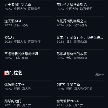
是王者啊？第六季
花仙子之魔法香对论
更新至第4集
7.0
更新至第20集
6.0
2026
·
中国大陆
·
喜剧/动画
2026
·
中国大陆
·
动画/奇幻
逆天邪神3D
从乱葬岗到幽冥之主
更新至第49集
5.0
更新至第12集
5.0
2023
·
大陆
·
动画
2026
·
大陆
·
动作/动画
盗妖行
女主角？圣女？不，我是杂役女仆（自豪）
更新至第51集
1.0
更新至第7集
10.0
2026
·
中国大陆
·
喜剧/动作
2026
·
日本
·
剧情/动画
不虐待我的继母与继姐
苏东坡与杭州的故事
更新至第05集
4.0
更新至第16集
6.0
2026
·
日本
·
动画
2026
·
大陆
·
剧情/动画
热门综艺
更多
偶像派遣工作
刘在街头第三季
已完结
6.0
昨日更新
9.3
2026
·
韩国
·
真人秀
2020
·
韩国
·
真人秀/脱口秀
踢球的她们
金牌调解2024
今日更新
10.0
昨日更新
5.9
2021
·
韩国
·
真人秀
2011
·
大陆
·
真人秀