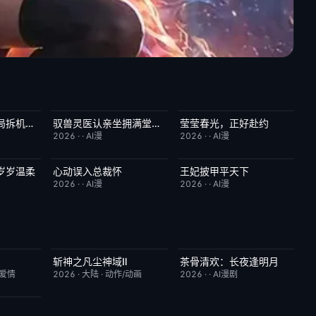
机甲贫困生：开局拆机甲梭哈成神
驭兽灵医认亲坐拥满堂偏爱
莹莹春光，正好赴约
1.0
完结
1.0
完结
9.0
2026
·
·
AI漫
2026
·
·
AI漫
岁岁温柔
心动误入总裁怀
王妃披甲平天下
9.0
完结
6.0
完结
2.0
2026
·
·
AI漫
2026
·
·
AI漫
斩神之凡尘神域Ⅱ
茶骨清欢：长夜逢明月
7.0
更新至第09集
4.0
完结
10.0
/爱情
2026
·
大陆
·
动作/动画
2026
·
·
AI漫剧
9.0