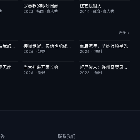
罗英锡的吵吵闹闹
综艺玩很大
1.0
本周更新
10.0
本周更新
8.9
秀
2023
·
韩国
·
真人秀
2014
·
台湾
·
真人秀
更多
穿越年代：下乡后我的滋润生活
神瞳觉醒：卖药也能成大佬
重启流年，予她万顷星光
3.0
完结
7.0
完结
5.0
2026
·
·
短剧
2026
·
·
短剧
妻无度
当大神来开家长会
赶尸传人：许州奇案录秘术追凶
5.0
完结
1.0
完结
9.0
2026
·
·
短剧
2026
·
·
短剧
解答
联系我们