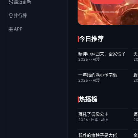
最近更新
排行榜
APP
今日推荐
精神小妹归来，全家慌了
天
完结
7.0
2026
·
·
AI漫
2
一年婚约满心予南栀
野
完结
2.0
2026
·
·
AI漫
2
热播榜
拜托了偶像公主
师
更新至第19集
1.0
2026
·
日本
·
动画
2
我养的病秧子是大佬
金
完结
10.0