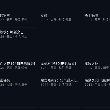
的第三
女骑手
杀手妈咪
更新至第02集
9.0
7月15日更新
8.0
更新至第04集
027
·
泰国
·
爱情/同性
2027
·
大陆
·
剧情/儿童
2026
·
韩国
·
剧情
蛛侠：崭新之日
TC中字
7.8
026
·
美国
·
动作/科幻
亡之夜1945[电影解说]
魔童村1960[电影解说]
遥远之处
已完结
8.7
已完结
7.2
本周更新
945
·
英国
·
悬疑/惊悚
1960
·
英国
·
科幻/悬疑
2024
·
美国 / 印度
密任务
魔女嘉莉2：邪气逼人[电影解说]
海岛之恋[电影解
昨日更新
3.0
已完结
5.7
已完结
026
·
大陆
·
动作/战争
1999
·
美国
·
剧情/惊悚
2015
·
中国大陆
·