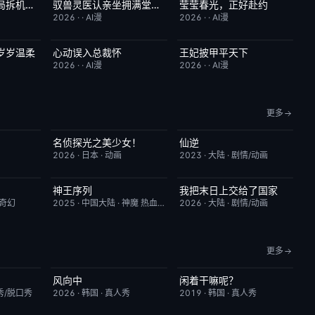
机甲贫困生：开局拆机甲梭哈成神
驭兽灵医认亲坐拥满堂偏爱
莹莹春光，正好赴约
1.0
完结
1.0
完结
9.0
2026
·
·
AI漫
2026
·
·
AI漫
岁岁温柔
心动误入总裁怀
王妃披甲平天下
9.0
完结
6.0
完结
2.0
2026
·
·
AI漫
2026
·
·
AI漫
更多
名侦探光之美少女！
仙逆
6.0
更新至第28集
7.0
更新至第153集
6.0
2026
·
日本
·
动画
2023
·
大陆
·
剧情/动画
神王序列
我把末日上交给了国家
5.0
更新至第202集
4.0
更新至第32集
4.0
/奇幻
2025
·
中国大陆
·
神魔 热血 都市
2026
·
大陆
·
剧情/动画
更多
风向中
闲着干嘛呢？
8.4
更新至第02集
10.0
本周更新
4.6
秀/脱口秀
2026
·
韩国
·
真人秀
2019
·
韩国
·
真人秀