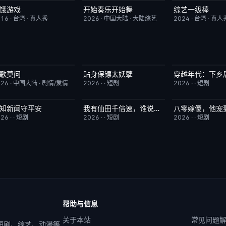
饿游戏
开始奏乐开始舞
综艺一级棒
昨日更新
2.0
更新至第3期
9.0
本周更新
016
·
台湾
·
真人秀
2026
·
中国大陆
·
大陆综艺
2024
·
台湾
·
真人
歌莫问
贴身保镖太妖孽
已完结
2.0
完结
7.0
完结
026
·
中国大陆
·
剧情/爱情
2026
·
·
短剧
2026
·
·
短剧
知新闻守平安
我有仙田千倍速，谁说老娘不是仙
八零嫁傻，他宠
完结
3.0
完结
6.0
完结
026
·
·
短剧
2026
·
·
短剧
2026
·
·
短剧
帮助与信息
关于本站
常见问题
 短剧、综艺、动漫等