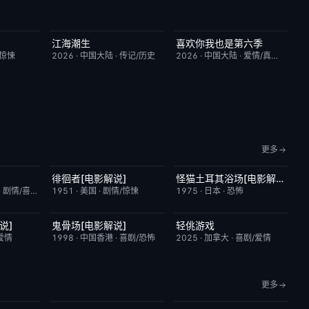
江海潮生
喜欢你我也是第六季
9.0
更新至第28集
6.0
昨日更新
4.0
/惊悚
2026
·
中国大陆
·
传记/历史
2026
·
中国大陆
·
爱情/真人秀
更多
徘徊者[电影解说]
怪猫土耳其浴场[电影解说]
5.5
已完结
6.9
已完结
5.9
·
剧情/喜剧
1951
·
美国
·
剧情/惊悚
1975
·
日本
·
恐怖
说]
鬼骨场[电影解说]
轻佻游戏
3.4
已完结
4.6
本周更新
6.3
爱情
1998
·
中国香港
·
喜剧/恐怖
2025
·
加拿大
·
喜剧/爱情
更多