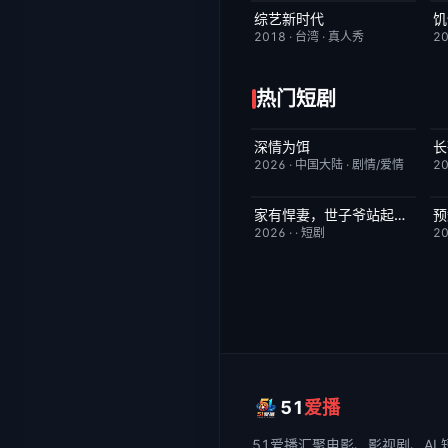
综艺新时代
饥
本周更新
7.0
2018
·
台湾
·
真人秀
2
热门短剧
深情为饵
长
更新至第6集
2.0
2026
·
中国大陆
·
剧情/爱情
2
家有悍妻，世子爷站起来了
预
完结
1.0
2026
·
·
短剧
2
51
爱播
51爱播
汇聚电影、影视剧、AI