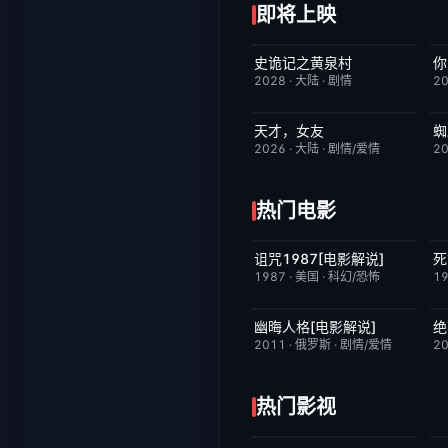
即将上映
史诡记之黄泉村
你
6月23日更新
7.0
2028
·
大陆
·
剧情
2
天才，女友
蜘
更新至第20集
7.0
2026
·
大陆
·
剧情/爱情
2
热门电影
诅咒1987[电影解说]
死
已完结
6.3
1987
·
美国
·
科幻/恐怖
1
幽晦人格[电影解说]
绝
已完结
6.2
2011
·
俄罗斯
·
剧情/爱情
2
热门影视