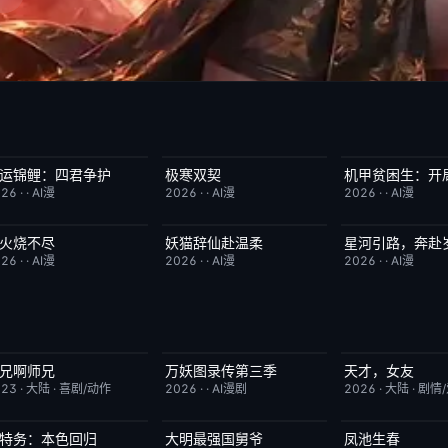
运锦鲤：四君争护
极寒双契
完结
4.0
完结
8.0
完结
026
·
·
AI漫
2026
·
·
AI漫
2026
·
·
AI漫
火烧不尽
妖猫辞仙赴温柔
星河引路，奔赴
完结
3.0
完结
3.0
完结
026
·
·
AI漫
2026
·
·
AI漫
2026
·
·
AI漫
兄啊师兄
万妖图录传第三季
天才，女友
更新至第153集
4.0
完结
10.0
更新至第20集
023
·
大陆
·
喜剧/动作
2026
·
·
AI漫剧
2026
·
大陆
·
剧情
特务：本色回归
大明最强国舅爷
凤池生春
已完结
4.0
完结
10.0
已完结