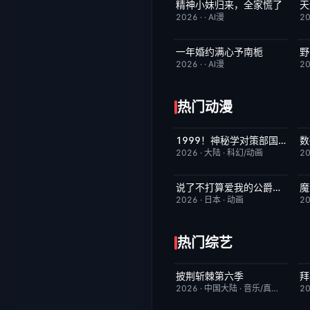
精神小妹归来，全家慌了
天
完结
7.0
2026
·
·
AI漫
2
一年婚约满心予南栀
野
完结
2.0
2026
·
·
AI漫
2
热门动漫
1999！神秘学对策部国语
更新至第3集
2.0
2026
·
大陆
·
科幻/动画
2
说了不打算爱我的公爵继承人，不知为何对我宠爱有加
更新至第06集
3.0
2026
·
日本
·
动画
2
热门综艺
披荆斩棘第六季
拜
昨日更新
4.0
2026
·
中国大陆
·
音乐/真人秀
2