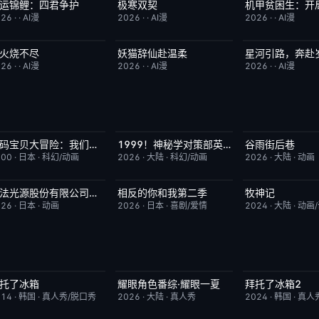
运锦鲤：四君争护
极寒双契
完结
4.0
完结
8.0
完结
026
·
·
AI漫
2026
·
·
AI漫
2026
·
·
AI漫
火烧不尽
妖猫辞仙赴温柔
星河引路，奔赴
完结
3.0
完结
3.0
完结
026
·
·
AI漫
2026
·
·
AI漫
2026
·
·
AI漫
数码宝贝大冒险：我们的战争游戏！
1999！神秘学对策部英语
谷雨街后巷
本周更新
8.9
更新至第3集
10.0
更新至第4集
000
·
日本
·
科幻/动画
2026
·
大陆
·
科幻/动画
2026
·
大陆
·
动画
魔法光源股份有限公司第二季
相反的你和我第二季
牧神记
更新至第06集
1.0
更新至第06集
10.0
更新至第95集
026
·
日本
·
动画
2026
·
日本
·
喜剧/爱情
2024
·
大陆
·
动画
托了冰箱
耀眼角色番综·耀眼一夏
拜托了冰箱2
更新至第83集
8.4
本周更新
8.0
更新至第83期
014
·
韩国
·
真人秀/脱口秀
2026
·
大陆
·
真人秀
2024
·
韩国
·
真人