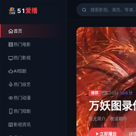
51
爱播
51爱播
- 电影、电视剧、
首页
热门电影
热门影视
AI短剧
热门综艺
推荐
剧集
·
2026
·
10.0
分
热门动漫
万妖图录
热门短剧
暂无简介，敬请期待
影视资讯
立即播放
详