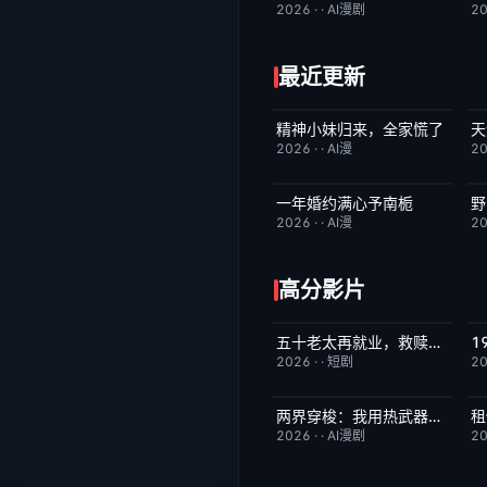
2026
·
·
AI漫剧
2
最近更新
精神小妹归来，全家慌了
天
完结
7.0
2026
·
·
AI漫
2
一年婚约满心予南栀
野
完结
2.0
2026
·
·
AI漫
2
高分影片
五十老太再就业，救赎首富全家
完结
10.0
2026
·
·
短剧
2
两界穿梭：我用热武器物理横推修真界
租
完结
10.0
2026
·
·
AI漫剧
2