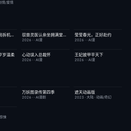
剧情/爱情
机甲贫困生：开局拆机甲梭哈成神
驭兽灵医认亲坐拥满堂偏爱
莹莹春光，正好赴约
1.0
完结
1.0
完结
9.0
2026
·
·
AI漫
2026
·
·
AI漫
岁岁温柔
心动误入总裁怀
王妃披甲平天下
9.0
完结
6.0
完结
2.0
2026
·
·
AI漫
2026
·
·
AI漫
万妖图录传第四季
遮天动画版
10.0
完结
10.0
更新至第174集
10.0
2026
·
·
AI漫剧
2023
·
大陆
·
动画/奇幻
10.0
/惊悚