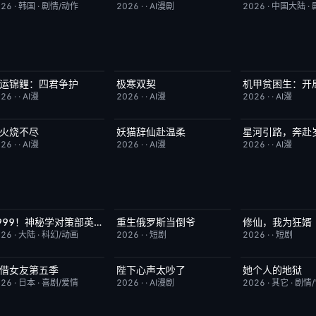
026
·
韩国
·
剧情/动作
2026
·
·
AI漫剧
2026
·
中国大陆
·
运锦鲤：四君争护
极寒双契
完结
4.0
完结
8.0
完结
026
·
·
AI漫
2026
·
·
AI漫
2026
·
·
AI漫
火烧不尽
妖猫辞仙赴温柔
星河引路，奔赴
完结
3.0
完结
3.0
完结
026
·
·
AI漫
2026
·
·
AI漫
2026
·
·
AI漫
1999！神秘学对策部英语
重生俄罗斯当倒爷
修仙，我为狂婿
更新至第3集
10.0
完结
10.0
完结
026
·
大陆
·
科幻/动画
2026
·
·
短剧
2026
·
·
短剧
借女友第五季
陛下心声太吵了
她个人的地狱
已完结
10.0
完结
10.0
HD中字
026
·
日本
·
喜剧/爱情
2026
·
·
AI漫剧
2026
·
其它
·
剧情