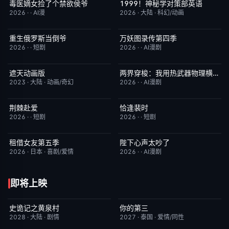
毒医嫡女捡了个禁欲侯爷
1999！神秘学对策部英语
完结
10.0
更新至第3集
10.0
2026
·
·
AI漫
2026
·
大陆
·
科幻/动画
重生俄罗斯当倒爷
万妖图录传第四季
完结
10.0
完结
10.0
2026
·
·
短剧
2026
·
·
AI漫剧
遮天动画版
两界穿梭：我用热武器物理横推修真界
更新至第174集
10.0
完结
10.0
2023
·
大陆
·
动画/奇幻
2026
·
·
AI漫剧
荆棘赴爱
恰逢裴时
完结
10.0
完结
10.0
2026
·
·
短剧
2026
·
·
短剧
租借女友第五季
陛下心声太吵了
已完结
10.0
完结
10.0
2026
·
日本
·
喜剧/爱情
2026
·
·
AI漫剧
即将上映
史诡记之黄泉村
你的第三
6月23日更新
7.0
更新至第02集
9.0
2028
·
大陆
·
剧情
2027
·
泰国
·
爱情/同性