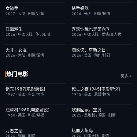
女骑手
杀手妈咪
7月15日更新
8.0
更新至第04集
9.0
2027
·
大陆
·
剧情/儿童
2026
·
韩国
·
剧情/惊悚
江海潮生
喜欢你我也是第六季
更新至第28集
6.0
今日更新
4.0
2026
·
中国大陆
·
传记/历史
2026
·
中国大陆
·
爱情/真人秀
天才，女友
蜘蛛侠：崭新之日
更新至第20集
7.0
TC中字
7.8
2026
·
大陆
·
剧情/爱情
2026
·
美国
·
动作/科幻
热门电影
更多
诅咒1987[电影解说]
死亡之夜1945[电影解说]
已完结
6.3
已完结
8.7
1987
·
美国
·
科幻/恐怖
1945
·
英国
·
悬疑/惊悚
魔童村1960[电影解说]
欢迎回家，宝贝
已完结
7.2
今日更新
6.0
1960
·
英国
·
科幻/悬疑
2025
·
奥地利 / 德国
·
剧情
万恶之恶
热血大陈岛
今日更新
7.0
今日更新
2.0
2026
·
瑞典
·
剧情
2026
·
中国大陆
·
剧情