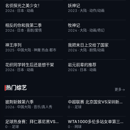
名侦探光之美少女！
妖神记
更新至第28集
7.0
更新至第441集
2.0
2026
·
日本
·
动画
2023
·
大陆
·
动作/动画
相反的你和我第二季
牧神记
更新至第06集
10.0
更新至第95集
5.0
2026
·
日本
·
喜剧/爱情
2024
·
大陆
·
动画/奇幻
神王序列
我把末日上交给了国家
更新至第202集
4.0
更新至第32集
4.0
2025
·
中国大陆
·
神魔 热血 都市
2026
·
大陆
·
剧情/动画
花织同学转生后还是想干架
岩元前辈的推荐
更新至第05集
6.0
更新至第6集
2.0
2026
·
日本
·
动画
2026
·
日本
·
动画
热门综艺
更多
披荆斩棘第六季
中超联赛 北京国安VS深圳新鹏城20260807
今日更新
4.0
已完结
5.0
2026
·
中国大陆
·
音乐/真人秀
0
·
·
足球
足球热身赛：拜仁慕尼黑VS阿斯顿维拉20260807
WTA1000多伦多站女单第三轮：斯维托丽娜VS波塔波娃
今日更新
5.0
今日更新
7.0
0
·
·
足球
0
·
·
网球