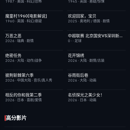
1987
·
美国
·
科幻/恐怖
1945
·
英国
·
悬疑/惊悚
魔童村1960[电影解说]
欢迎回家，宝贝
已完结
7.2
今日更新
6.0
1960
·
英国
·
科幻/悬疑
2025
·
奥地利 / 德国
·
剧情
万恶之恶
中超联赛 北京国安VS深圳新鹏城20260807
今日更新
7.0
已完结
5.0
2026
·
瑞典
·
剧情
0
·
·
足球
绝密任务
花开锦绣
今日更新
3.0
更新至第4集
5.0
2026
·
大陆
·
动作/战争
2026
·
大陆
·
剧情/古装
披荆斩棘第六季
谷雨街后巷
今日更新
4.0
更新至第4集
6.0
2026
·
中国大陆
·
音乐/真人秀
2026
·
大陆
·
动画
相反的你和我第二季
名侦探光之美少女！
更新至第06集
10.0
更新至第28集
7.0
2026
·
日本
·
喜剧/爱情
2026
·
日本
·
动画
高分影片