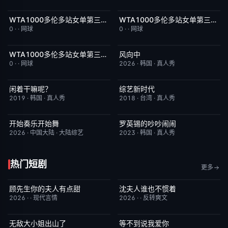
WTA1000多伦多站女单第三轮：萨巴伦卡VS张帅
WTA1000多伦多站女单第三轮：佩古拉VS拉克西莫娃
今日更新
5.0
今日更新
2.0
0
·
·
网球
0
·
·
网球
WTA1000多伦多站女单第三轮：格鲁比奇VS斯瓦泰克
风向中
今日更新
2.0
更新至第02集
10.0
0
·
·
网球
2026
·
韩国
·
真人秀
闲着干嘛呢？
综艺新时代
昨日更新
4.6
本周更新
7.0
2019
·
韩国
·
真人秀
2018
·
台湾
·
真人秀
开始奏乐开始舞
罗英锡的吵吵闹闹
更新至第3期
9.0
昨日更新
10.0
2026
·
中国大陆
·
大陆综艺
2023
·
韩国
·
真人秀
热门短剧
更多
顾先生你的夫人有点甜
沈夫人谁也不惯着
已完结
3.0
已完结
5.0
2026
·
·
现代言情
2026
·
·
反转爽文
无敌大小姐出山了
等不到说我爱你
已完结
2.0
已完结
10.0