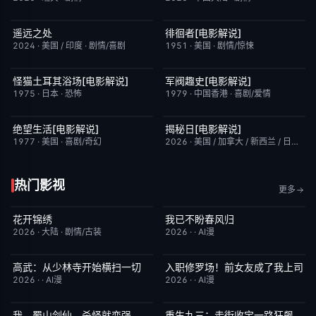
遥远之处
徘徊者[电影解说]
昨日更新
5.5
已完结
6.9
2024
·
美国 / 印度
·
剧情/喜剧
1951
·
美国
·
剧情/惊悚
怪猫土耳其浴场[电影解说]
军阀趣史[电影解说]
已完结
5.9
已完结
6.6
1975
·
日本
·
恐怖
1979
·
中国香港
·
喜剧/爱情
绝望生活[电影解说]
揭秘日[电影解说]
已完结
7.8
已完结
6.4
1977
·
美国
·
喜剧/奇幻
2026
·
美国 / 加拿大 / 新西兰 / 日本
·
剧
热门影视
更多
花开锦绣
我已不盼春风归
更新至第4集
5.0
完结
4.0
2026
·
大陆
·
剧情/古装
2026
·
·
AI漫
高武：从少林寺开始横扫一切
入职修罗场！前女友成了我上司
完结
2.0
完结
1.0
2026
·
·
AI漫
2026
·
·
AI漫
我，蜀山剑仙，杀怪就变强
重生九三：走街收宝一路狂飙
完结
2.0
完结
10.0