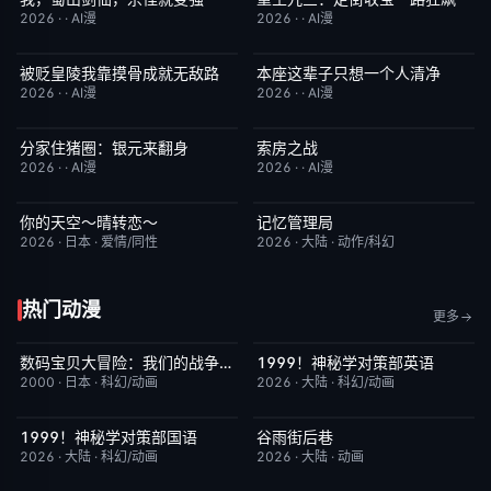
2026
·
·
AI漫
2026
·
·
AI漫
被贬皇陵我靠摸骨成就无敌路
本座这辈子只想一个人清净
完结
1.0
完结
7.0
2026
·
·
AI漫
2026
·
·
AI漫
分家住猪圈：银元来翻身
索房之战
完结
9.0
完结
4.0
2026
·
·
AI漫
2026
·
·
AI漫
你的天空～晴转恋～
记忆管理局
更新至第02集
4.0
更新至第4集
6.0
2026
·
日本
·
爱情/同性
2026
·
大陆
·
动作/科幻
热门动漫
更多
数码宝贝大冒险：我们的战争游戏！
1999！神秘学对策部英语
昨日更新
8.9
更新至第3集
10.0
2000
·
日本
·
科幻/动画
2026
·
大陆
·
科幻/动画
1999！神秘学对策部国语
谷雨街后巷
更新至第3集
2.0
更新至第4集
6.0
2026
·
大陆
·
科幻/动画
2026
·
大陆
·
动画