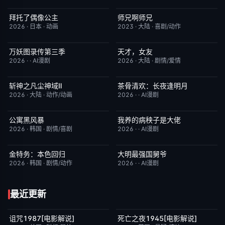
拜托了偶像公主
师兄啊师兄
更新至第19集
1.0
更新至第153集
4.0
2026
·
日本
·
动画
2023
·
大陆
·
喜剧/动作
万妖图录传第三季
天才，女友
完结
10.0
更新至第20集
7.0
2026
·
·
AI漫剧
2026
·
大陆
·
剧情/爱情
斩神之凡尘神域Ⅱ
茶骨清欢：长夜逢明月
更新至第09集
4.0
完结
10.0
2026
·
大陆
·
动作/动画
2026
·
·
AI漫剧
公寓黑风暴
我养的病秧子是大佬
更新至第09集
2.0
完结
10.0
2026
·
韩国
·
剧情/喜剧
2026
·
·
AI漫剧
金特务：本色回归
大明最强国舅爷
已完结
4.0
完结
10.0
2026
·
韩国
·
剧情/动作
2026
·
·
AI漫剧
最近更新
诅咒1987[电影解说]
死亡之夜1945[电影解说]
已完结
6.3
已完结
8.7