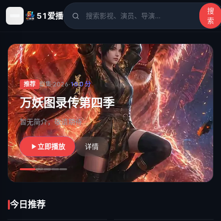
搜
51爱播
索
51爱播
- 电影、电视剧、动漫、综艺、短剧高清在线观看
推荐
剧集
·
2026
·
10.0
分
万妖图录传第四季
暂无简介，敬请期待
立即播放
详情
今日推荐