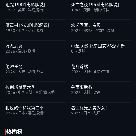
诅咒1987[电影解说]
死亡之夜1945[电影解说]
已完结
6.3
已完结
8.7
1987
·
美国
·
科幻/恐怖
1945
·
英国
·
悬疑/惊悚
魔童村1960[电影解说]
欢迎回家，宝贝
已完结
7.2
今日更新
6.0
1960
·
英国
·
科幻/悬疑
2025
·
奥地利 / 德国
·
剧情
万恶之恶
中超联赛 北京国安VS深圳新鹏城20260807
今日更新
7.0
已完结
5.0
2026
·
瑞典
·
剧情
0
·
·
足球
绝密任务
花开锦绣
今日更新
3.0
更新至第4集
5.0
2026
·
大陆
·
动作/战争
2026
·
大陆
·
剧情/古装
披荆斩棘第六季
谷雨街后巷
今日更新
4.0
更新至第4集
6.0
2026
·
中国大陆
·
音乐/真人秀
2026
·
大陆
·
动画
相反的你和我第二季
名侦探光之美少女！
更新至第06集
10.0
更新至第28集
7.0
2026
·
日本
·
喜剧/爱情
2026
·
日本
·
动画
热播榜