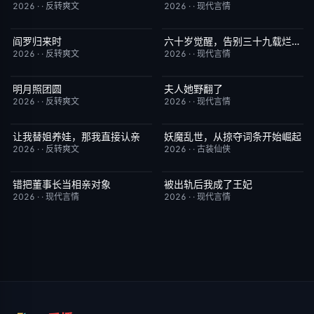
2026
·
·
反转爽文
2026
·
·
现代言情
阎罗归来时
六十岁觉醒，告别三十九载烂婚姻
已完结
9.0
已完结
7.0
2026
·
·
反转爽文
2026
·
·
现代言情
明月照团圆
夫人她野翻了
已完结
1.0
已完结
2.0
2026
·
·
反转爽文
2026
·
·
现代言情
让我替姐养娃，那我直接认亲
妖魔乱世，从掠夺词条开始崛起
已完结
9.0
已完结
8.0
2026
·
·
反转爽文
2026
·
·
古装仙侠
错把董事长当相亲对象
被出轨后我成了王妃
已完结
9.0
已完结
5.0
2026
·
·
现代言情
2026
·
·
现代言情