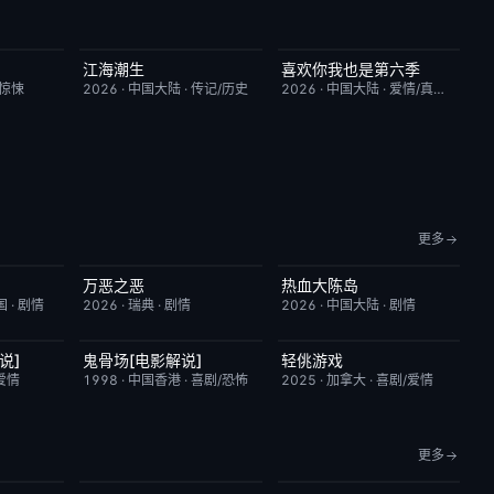
江海潮生
喜欢你我也是第六季
9.0
更新至第28集
6.0
今日更新
4.0
/惊悚
2026
·
中国大陆
·
传记/历史
2026
·
中国大陆
·
爱情/真人秀
更多
万恶之恶
热血大陈岛
6.0
今日更新
7.0
今日更新
2.0
国
·
剧情
2026
·
瑞典
·
剧情
2026
·
中国大陆
·
剧情
说]
鬼骨场[电影解说]
轻佻游戏
3.4
已完结
4.6
本周更新
6.3
爱情
1998
·
中国香港
·
喜剧/恐怖
2025
·
加拿大
·
喜剧/爱情
更多