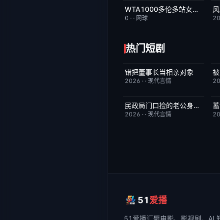
WTA1000多伦多站女单第三轮：格鲁比奇VS斯瓦泰克
风
今日更新
2.0
0
·
·
网球
2
热门短剧
错把董事长当相亲对象
被
已完结
9.0
2026
·
·
现代言情
2
民政局门口捡的老公身份藏不住了
已完结
6.0
2026
·
·
现代言情
2
51
爱播
51爱播
汇聚电影、影视剧、AI