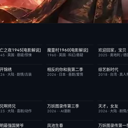
亡之夜1945[电影解说]
魔童村1960[电影解说]
欢迎回家，宝贝
已完结
8.7
已完结
7.2
今日更新
945
·
英国
·
悬疑/惊悚
1960
·
英国
·
科幻/悬疑
2025
·
奥地利 / 德
开锦绣
相反的你和我第二季
综艺新时代
更新至第4集
5.0
更新至第06集
10.0
本周更新
026
·
大陆
·
剧情/古装
2026
·
日本
·
喜剧/爱情
2018
·
台湾
·
真人
兄啊师兄
万妖图录传第三季
天才，女友
更新至第153集
4.0
完结
10.0
更新至第20集
023
·
大陆
·
喜剧/动作
2026
·
·
AI漫剧
2026
·
大陆
·
剧情
明最强国舅爷
凤池生春
万妖图录传第一
完结
10.0
已完结
9.0
完结