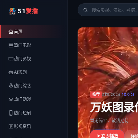
51
爱播
51爱播
- 电影、电视剧、
首页
热门电影
热门影视
AI短剧
热门综艺
推荐
剧集
·
2026
·
10.0
分
热门动漫
万妖图录
热门短剧
暂无简介，敬请期待
影视资讯
立即播放
详