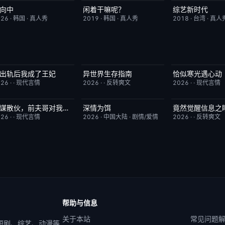
向中
闲着干嘛呢？
综艺新时代
更新至第02集
10.0
昨日更新
4.6
本周更新
026
·
韩国
·
真人秀
2019
·
韩国
·
真人秀
2018
·
台湾
·
真人
出轨后我成了王妃
异世界生存指南
恰似寒光遇心动
已完结
5.0
已完结
8.0
已完结
026
·
·
现代言情
2026
·
·
反转爽文
2026
·
·
现代言情
蓄谋散伙，前夫哥对我怦然心动
深情为饵
已完结
5.0
更新至第6集
2.0
已完结
026
·
·
现代言情
2026
·
中国大陆
·
剧情/爱情
2026
·
·
反转爽文
帮助与信息
关于本站
常见问题
 短剧、综艺、动漫等