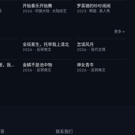
开始奏乐开始舞
罗英锡的吵吵闹闹
7.0
更新至第3期
9.0
昨日更新
10.0
秀
2026
·
中国大陆
·
大陆综艺
2023
·
韩国
·
真人秀
更多
全班差生，托举我上清北
怎误风月
3.0
已完结
3.0
已完结
7.0
2026
·
·
反转爽文
2026
·
·
现代言情
竟然觉醒信息之眼，我转身进入反派大营
金鳞不是池中物
神女青岑
1.0
已完结
8.0
已完结
1.0
2026
·
·
反转爽文
2026
·
·
反转爽文
解答
联系我们