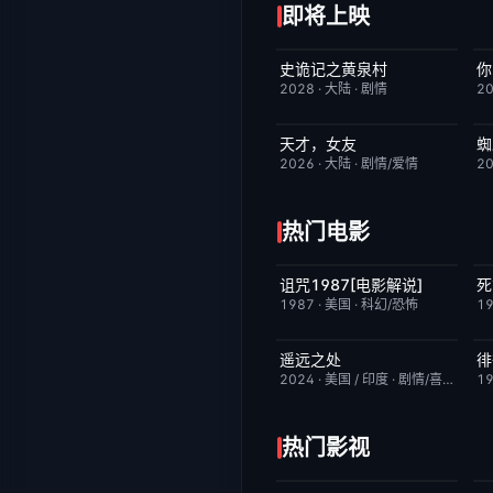
即将上映
史诡记之黄泉村
你
6月23日更新
7.0
2028
·
大陆
·
剧情
2
天才，女友
蜘
更新至第20集
7.0
2026
·
大陆
·
剧情/爱情
2
热门电影
诅咒1987[电影解说]
死
已完结
6.3
1987
·
美国
·
科幻/恐怖
1
遥远之处
徘
昨日更新
5.5
2024
·
美国 / 印度
·
剧情/喜剧
1
热门影视