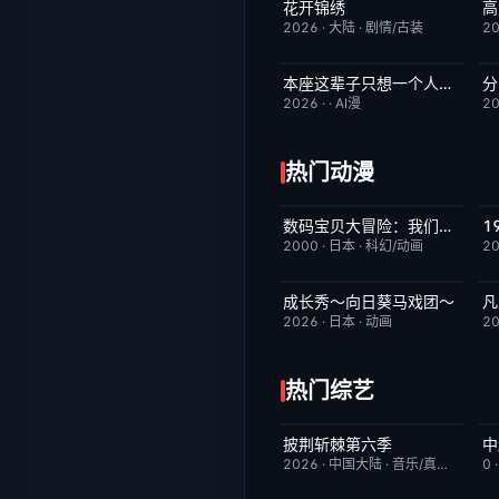
花开锦绣
更新至第4集
5.0
2026
·
大陆
·
剧情/古装
2
本座这辈子只想一个人清净
分
完结
7.0
2026
·
·
AI漫
2
热门动漫
数码宝贝大冒险：我们的战争游戏！
昨日更新
8.9
2000
·
日本
·
科幻/动画
2
成长秀～向日葵马戏团～
凡
更新至第06集
7.0
2026
·
日本
·
动画
2
热门综艺
披荆斩棘第六季
今日更新
4.0
2026
·
中国大陆
·
音乐/真人秀
0