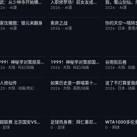
高武：从少林寺开始横扫一切
入职修罗场！前女友成了我上司
完结
2.0
完结
1.0
完结
026
·
·
AI漫
2026
·
·
AI漫
2026
·
·
AI漫
家住猪圈：银元来翻身
索房之战
你的天空～晴转
完结
9.0
完结
4.0
更新至第02集
026
·
·
AI漫
2026
·
·
AI漫
2026
·
日本
·
爱情
1999！神秘学对策部英语
1999！神秘学对策部国语
谷雨街后巷
更新至第3集
10.0
更新至第3集
2.0
更新至第4集
026
·
大陆
·
科幻/动画
2026
·
大陆
·
科幻/动画
2026
·
大陆
·
动画
人修仙传
如果历史是一群喵第十三季
更新至第186集
7.9
更新至第06集
2.0
更新至第06集
020
·
大陆
·
动画/奇幻
2026
·
大陆
·
喜剧/动画
2026
·
日本
·
动画
中超联赛 北京国安VS深圳新鹏城20260807
足球热身赛：拜仁慕尼黑VS阿斯顿维拉20260807
已完结
5.0
今日更新
5.0
今日更新
·
·
足球
0
·
·
足球
0
·
·
网球