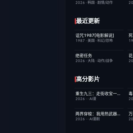
2026
·
韩国
·
剧情/动作
2
最近更新
诅咒1987[电影解说]
死
已完结
6.3
1987
·
美国
·
科幻/恐怖
1
绝密任务
花
今日更新
3.0
2026
·
大陆
·
动作/战争
2
高分影片
重生九三：走街收宝一路狂飙
毒
完结
10.0
2026
·
·
AI漫
2
两界穿梭：我用热武器物理横推修真界
万
完结
10.0
2026
·
·
AI漫剧
2