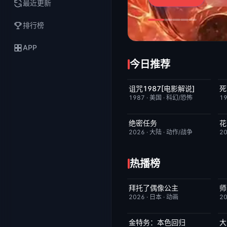
最近更新
排行榜
APP
今日推荐
诅咒1987[电影解说]
死
已完结
6.3
1987
·
美国
·
科幻/恐怖
1
绝密任务
花
今日更新
3.0
2026
·
大陆
·
动作/战争
2
热播榜
拜托了偶像公主
师
更新至第19集
1.0
2026
·
日本
·
动画
2
金特务：本色回归
大
已完结
4.0