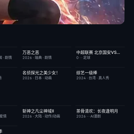
万恶之恶
中超联赛 北京国安VS深圳新鹏城20260807
6.0
今日更新
7.0
已完结
5.0
国
·
剧情
2026
·
瑞典
·
剧情
0
·
·
足球
名侦探光之美少女！
综艺一级棒
7.0
更新至第28集
7.0
昨日更新
1.0
秀
2026
·
日本
·
动画
2024
·
台湾
·
真人秀
斩神之凡尘神域Ⅱ
茶骨清欢：长夜逢明月
7.0
更新至第09集
4.0
完结
10.0
/爱情
2026
·
大陆
·
动作/动画
2026
·
·
AI漫剧
季
8.0