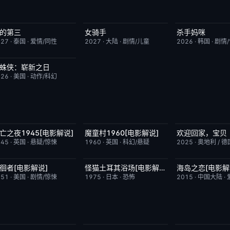
的第三
女骑手
杀手妈咪
更新至第02集
9.0
7月15日更新
8.0
更新至第04集
027
·
泰国
·
爱情/同性
2027
·
大陆
·
剧情/儿童
2026
·
韩国
·
剧情
蛛侠：崭新之日
TC中字
7.8
026
·
美国
·
动作/科幻
亡之夜1945[电影解说]
魔童村1960[电影解说]
欢迎回家，宝贝
已完结
8.7
已完结
7.2
今日更新
945
·
英国
·
悬疑/惊悚
1960
·
英国
·
科幻/悬疑
2025
·
奥地利 / 德
徊者[电影解说]
怪猫土耳其浴场[电影解说]
海岛之恋[电影解
已完结
6.9
已完结
5.9
已完结
951
·
美国
·
剧情/惊悚
1975
·
日本
·
恐怖
2015
·
中国大陆
·