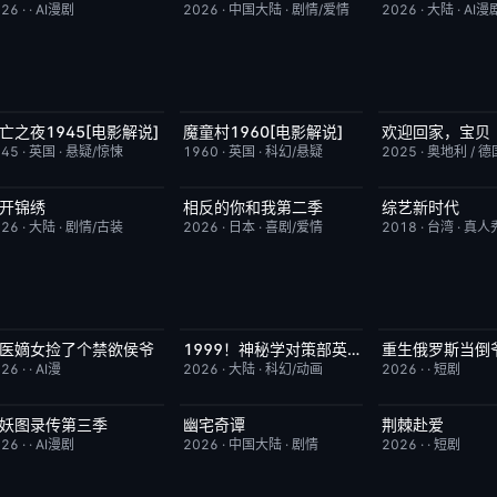
026
·
·
AI漫剧
2026
·
中国大陆
·
剧情/爱情
2026
·
大陆
·
AI漫
亡之夜1945[电影解说]
魔童村1960[电影解说]
欢迎回家，宝贝
已完结
8.7
已完结
7.2
今日更新
945
·
英国
·
悬疑/惊悚
1960
·
英国
·
科幻/悬疑
2025
·
奥地利 / 德
开锦绣
相反的你和我第二季
综艺新时代
更新至第4集
5.0
更新至第06集
10.0
本周更新
026
·
大陆
·
剧情/古装
2026
·
日本
·
喜剧/爱情
2018
·
台湾
·
真人
医嫡女捡了个禁欲侯爷
1999！神秘学对策部英语
重生俄罗斯当倒
完结
10.0
更新至第3集
10.0
完结
026
·
·
AI漫
2026
·
大陆
·
科幻/动画
2026
·
·
短剧
妖图录传第三季
幽宅奇谭
荆棘赴爱
完结
10.0
已完结
10.0
完结
026
·
·
AI漫剧
2026
·
中国大陆
·
剧情
2026
·
·
短剧