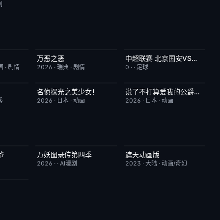
剧
万恶之恶
中超联赛 北京国安VS深圳新鹏城20260807
6.0
今日更新
7.0
已完结
5.0
国
·
剧情
2026
·
瑞典
·
剧情
0
·
·
足球
名侦探光之美少女！
说了不打算爱我的公爵继承人，不知为何对我宠爱有加
7.0
更新至第28集
7.0
更新至第06集
3.0
秀
2026
·
日本
·
动画
2026
·
日本
·
动画
爷
万妖图录传第四季
遮天动画版
10.0
完结
10.0
更新至第174集
10.0
2026
·
·
AI漫剧
2023
·
大陆
·
动画/奇幻
10.0