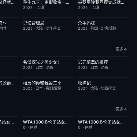
我，蜀山剑仙，杀怪就变强
重生九三：走街收宝一路狂飙
被贬皇陵我靠摸骨成就无敌路
2.0
完结
10.0
完结
1.0
2026
·
·
AI漫
2026
·
·
AI漫
恋～
记忆管理局
杀手妈咪
4.0
更新至第4集
6.0
更新至第04集
9.0
/同性
2026
·
大陆
·
动作/科幻
2026
·
韩国
·
剧情/惊悚
更多
名侦探光之美少女！
岩元前辈的推荐
6.0
更新至第28集
7.0
更新至第6集
2.0
2026
·
日本
·
动画
2026
·
日本
·
动画
说了不打算爱我的公爵继承人，不知为何对我宠爱有加
相反的你和我第二季
牧神记
3.0
更新至第06集
10.0
更新至第95集
5.0
2026
·
日本
·
喜剧/爱情
2024
·
大陆
·
动画/奇幻
更多
WTA1000多伦多站女单第三轮：斯维托丽娜VS波塔波娃
WTA1000多伦多站女单第三轮：萨巴伦卡VS张帅
WTA1000多伦多站女单第三轮：佩古拉VS拉克西莫娃
7.0
今日更新
5.0
今日更新
2.0
0
·
·
网球
0
·
·
网球