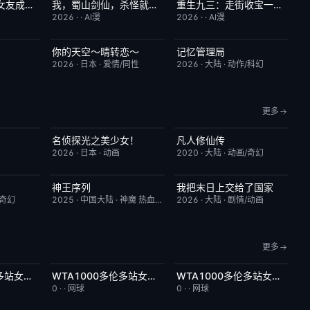
入职修罗场！前女友成了我上司
我，蜀山剑仙，杀怪就变强
重生九三：走街收宝一路狂飙
1.0
完结
2.0
完结
10.0
2026
·
·
AI漫
2026
·
·
AI漫
你的天空～晴转恋～
记忆管理局
4.0
更新至第02集
4.0
更新至第4集
6.0
2026
·
日本
·
爱情/同性
2026
·
大陆
·
动作/科幻
更多
名侦探光之美少女！
凡人修仙传
6.0
更新至第28集
7.0
更新至第186集
7.9
2026
·
日本
·
动画
2020
·
大陆
·
动画/奇幻
神王序列
我把末日上交给了国家
5.0
更新至第202集
4.0
更新至第32集
4.0
/奇幻
2025
·
中国大陆
·
神魔 热血 都市
2026
·
大陆
·
剧情/动画
更多
WTA1000多伦多站女单第三轮：斯维托丽娜VS波塔波娃
WTA1000多伦多站女单第三轮：萨巴伦卡VS张帅
WTA1000多伦多站女单第三轮：佩古拉VS拉克西莫娃
7.0
今日更新
5.0
今日更新
2.0
0
·
·
网球
0
·
·
网球