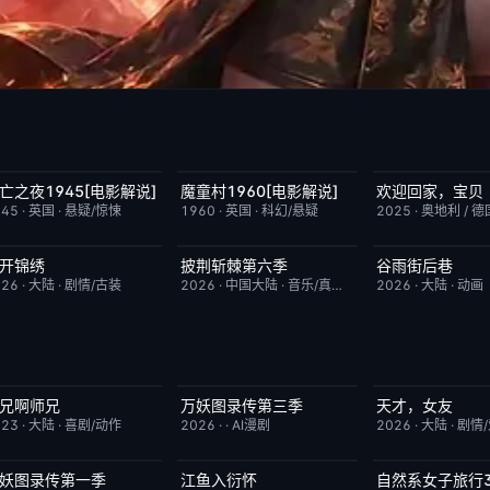
亡之夜1945[电影解说]
魔童村1960[电影解说]
欢迎回家，宝贝
已完结
8.7
已完结
7.2
今日更新
945
·
英国
·
悬疑/惊悚
1960
·
英国
·
科幻/悬疑
2025
·
奥地利 / 德
开锦绣
披荆斩棘第六季
谷雨街后巷
更新至第4集
5.0
今日更新
4.0
更新至第4集
026
·
大陆
·
剧情/古装
2026
·
中国大陆
·
音乐/真人秀
2026
·
大陆
·
动画
兄啊师兄
万妖图录传第三季
天才，女友
更新至第153集
4.0
完结
10.0
更新至第20集
023
·
大陆
·
喜剧/动作
2026
·
·
AI漫剧
2026
·
大陆
·
剧情
妖图录传第一季
江鱼入衍怀
自然系女子旅行
完结
8.0
完结
10.0
已完结