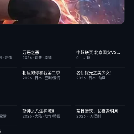
万恶之恶
中超联赛 北京国安VS深圳新鹏城20260807
6.0
今日更新
7.0
已完结
5.0
国
·
剧情
2026
·
瑞典
·
剧情
0
·
·
足球
相反的你和我第二季
名侦探光之美少女！
6.0
更新至第06集
10.0
更新至第28集
7.0
2026
·
日本
·
喜剧/爱情
2026
·
日本
·
动画
斩神之凡尘神域Ⅱ
茶骨清欢：长夜逢明月
7.0
更新至第09集
4.0
完结
10.0
/爱情
2026
·
大陆
·
动作/动画
2026
·
·
AI漫剧
3
2.0