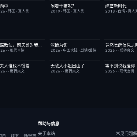
向中
闲着干嘛呢？
综艺新时代
更新至第02集
10.0
昨日更新
4.6
本周更新
026
·
韩国
·
真人秀
2019
·
韩国
·
真人秀
2018
·
台湾
·
真人
蓄谋散伙，前夫哥对我怦然心动
深情为饵
已完结
5.0
更新至第6集
2.0
已完结
026
·
·
现代言情
2026
·
中国大陆
·
剧情/爱情
2026
·
·
反转爽文
夫人谁也不惯着
无敌大小姐出山了
等不到说我爱你
已完结
5.0
已完结
2.0
已完结
026
·
·
反转爽文
2026
·
·
反转爽文
2026
·
·
现代言情
帮助与信息
关于本站
常见问题
 短剧、综艺、动漫等