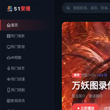
51
爱播
51爱播
- 电影、电视剧、
首页
热门电影
热门影视
AI短剧
热门综艺
推荐
剧集
·
2026
·
10.0
分
热门动漫
万妖图录
热门短剧
暂无简介，敬请期待
影视资讯
立即播放
详