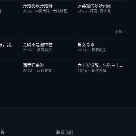
开始奏乐开始舞
罗英锡的吵吵闹闹
7.0
更新至第3期
9.0
昨日更新
10.0
秀
2026
·
中国大陆
·
大陆综艺
2023
·
韩国
·
真人秀
更多
竟然觉醒信息之眼，我转身进入反派大营
金鳞不是池中物
神女青岑
1.0
已完结
8.0
已完结
1.0
2026
·
·
反转爽文
2026
·
·
反转爽文
阎罗归来时
六十岁觉醒，告别三十九载烂婚姻
10.0
已完结
9.0
已完结
7.0
2026
·
·
反转爽文
2026
·
·
现代言情
解答
联系我们