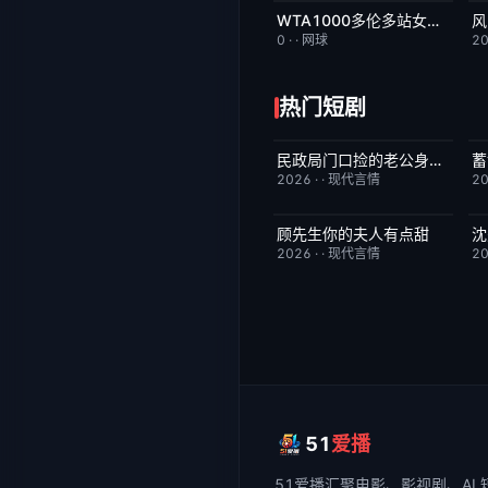
WTA1000多伦多站女单第三轮：格鲁比奇VS斯瓦泰克
风
今日更新
2.0
0
·
·
网球
2
热门短剧
民政局门口捡的老公身份藏不住了
已完结
6.0
2026
·
·
现代言情
2
顾先生你的夫人有点甜
沈
已完结
3.0
2026
·
·
现代言情
2
51
爱播
51爱播
汇聚电影、影视剧、AI