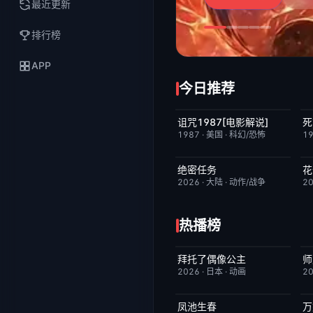
最近更新
排行榜
APP
今日推荐
诅咒1987[电影解说]
死
已完结
6.3
1987
·
美国
·
科幻/恐怖
1
绝密任务
花
今日更新
3.0
2026
·
大陆
·
动作/战争
2
热播榜
拜托了偶像公主
师
更新至第19集
1.0
2026
·
日本
·
动画
2
凤池生春
万
已完结
9.0