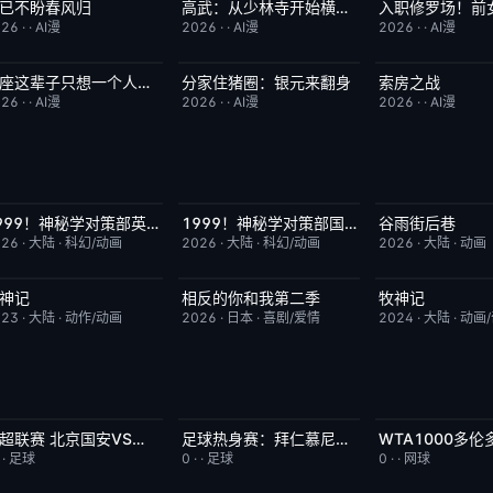
已不盼春风归
高武：从少林寺开始横扫一切
完结
4.0
完结
2.0
完结
026
·
·
AI漫
2026
·
·
AI漫
2026
·
·
AI漫
本座这辈子只想一个人清净
分家住猪圈：银元来翻身
索房之战
完结
7.0
完结
9.0
完结
026
·
·
AI漫
2026
·
·
AI漫
2026
·
·
AI漫
1999！神秘学对策部英语
1999！神秘学对策部国语
谷雨街后巷
更新至第3集
10.0
更新至第3集
2.0
更新至第4集
026
·
大陆
·
科幻/动画
2026
·
大陆
·
科幻/动画
2026
·
大陆
·
动画
神记
相反的你和我第二季
牧神记
更新至第441集
2.0
更新至第06集
10.0
更新至第95集
023
·
大陆
·
动作/动画
2026
·
日本
·
喜剧/爱情
2024
·
大陆
·
动画
中超联赛 北京国安VS深圳新鹏城20260807
足球热身赛：拜仁慕尼黑VS阿斯顿维拉20260807
已完结
5.0
今日更新
5.0
今日更新
·
·
足球
0
·
·
足球
0
·
·
网球