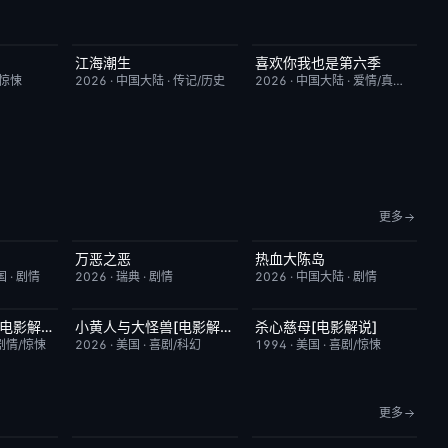
江海潮生
喜欢你我也是第六季
9.0
更新至第28集
6.0
今日更新
4.0
/惊悚
2026
·
中国大陆
·
传记/历史
2026
·
中国大陆
·
爱情/真人秀
更多
万恶之恶
热血大陈岛
6.0
今日更新
7.0
今日更新
2.0
国
·
剧情
2026
·
瑞典
·
剧情
2026
·
中国大陆
·
剧情
子曰：食色性也[电影解说]
小黄人与大怪兽[电影解说]
杀心慈母[电影解说]
7.0
已完结
6.7
已完结
7.4
剧情/惊悚
2026
·
美国
·
喜剧/科幻
1994
·
美国
·
喜剧/惊悚
更多