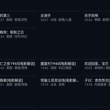
的第三
女骑手
杀手妈咪
更新至第02集
9.0
7月15日更新
8.0
更新至第04集
027
·
泰国
·
爱情/同性
2027
·
大陆
·
剧情/儿童
2026
·
韩国
·
剧情
蛛侠：崭新之日
TC中字
7.8
026
·
美国
·
动作/科幻
亡之夜1945[电影解说]
魔童村1960[电影解说]
欢迎回家，宝贝
已完结
8.7
已完结
7.2
今日更新
945
·
英国
·
悬疑/惊悚
1960
·
英国
·
科幻/悬疑
2025
·
奥地利 / 德
徊者[电影解说]
怪猫土耳其浴场[电影解说]
已完结
6.9
已完结
5.9
已完结
951
·
美国
·
剧情/惊悚
1975
·
日本
·
恐怖
1978
·
中国香港
·