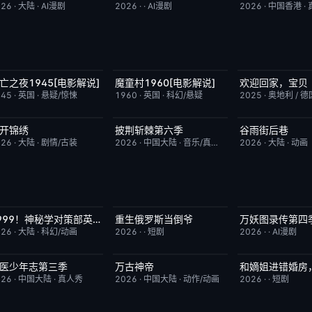
026
·
大陆
·
AI漫剧
2026
·
·
AI漫剧
2026
·
中国香港
·
亡之夜1945[电影解说]
魔童村1960[电影解说]
欢迎回家，宝贝
已完结
8.7
已完结
7.2
今日更新
945
·
英国
·
悬疑/惊悚
1960
·
英国
·
科幻/悬疑
2025
·
奥地利 / 德
开锦绣
披荆斩棘第六季
谷雨街后巷
更新至第4集
5.0
今日更新
4.0
更新至第4集
026
·
大陆
·
剧情/古装
2026
·
中国大陆
·
音乐/真人秀
2026
·
大陆
·
动画
1999！神秘学对策部英语
重生俄罗斯当倒爷
万妖图录传第四
更新至第3集
10.0
完结
10.0
完结
026
·
大陆
·
科幻/动画
2026
·
·
短剧
2026
·
·
AI漫剧
医少年志第三季
万古神帝
本周更新
10.0
更新至第7集
10.0
完结
026
·
中国大陆
·
真人秀
2026
·
中国大陆
·
动作/动画
2026
·
·
短剧