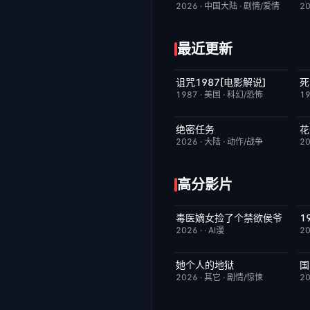
2026
·
中国大陆
·
剧情/爱情
2
最近更新
诅咒1987[电影解说]
死
已完结
6.3
1987
·
美国
·
科幻/恐怖
1
绝密任务
花
今日更新
3.0
2026
·
大陆
·
动作/战争
2
高分影片
毒医嫡女捡了个禁欲侯爷
完结
10.0
2026
·
·
AI漫
2
她个人的地狱
国
HD中字
10.0
2026
·
其它
·
剧情/惊悚
2