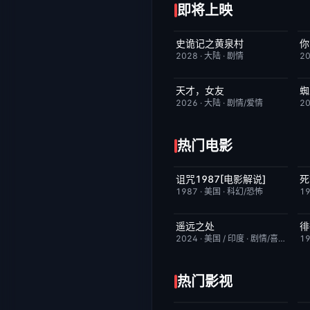
即将上映
史诡记之黄泉村
你
6月23日更新
7.0
2028
·
大陆
·
剧情
2
天才，女友
蜘
更新至第20集
7.0
2026
·
大陆
·
剧情/爱情
2
热门电影
诅咒1987[电影解说]
死
已完结
6.3
1987
·
美国
·
科幻/恐怖
1
遥远之处
徘
昨日更新
5.5
2024
·
美国 / 印度
·
剧情/喜剧
1
热门影视