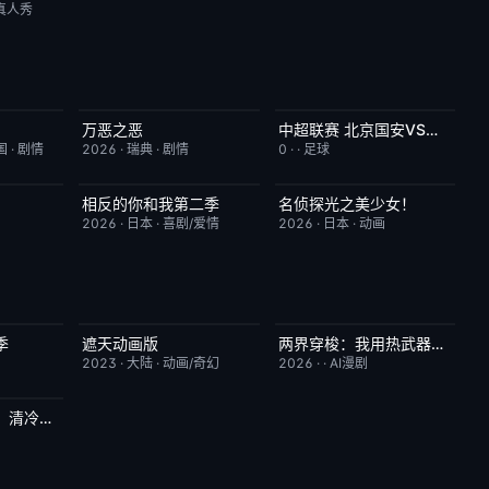
真人秀
万恶之恶
中超联赛 北京国安VS深圳新鹏城20260807
6.0
今日更新
7.0
已完结
5.0
国
·
剧情
2026
·
瑞典
·
剧情
0
·
·
足球
相反的你和我第二季
名侦探光之美少女！
6.0
更新至第06集
10.0
更新至第28集
7.0
2026
·
日本
·
喜剧/爱情
2026
·
日本
·
动画
季
遮天动画版
两界穿梭：我用热武器物理横推修真界
10.0
更新至第174集
10.0
完结
10.0
2023
·
大陆
·
动画/奇幻
2026
·
·
AI漫剧
和嫡姐进错婚房，清冷权臣变忠犬
10.0