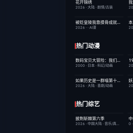
花开锦绣
我
更新至第4集
5.0
2026
·
大陆
·
剧情/古装
2
被贬皇陵我靠摸骨成就无敌路
完结
1.0
2026
·
·
AI漫
2
热门动漫
数码宝贝大冒险：我们的战争游戏！
昨日更新
8.9
2000
·
日本
·
科幻/动画
2
如果历史是一群喵第十三季
妖
更新至第06集
2.0
2026
·
大陆
·
喜剧/动画
2
热门综艺
披荆斩棘第六季
今日更新
4.0
2026
·
中国大陆
·
音乐/真人秀
0