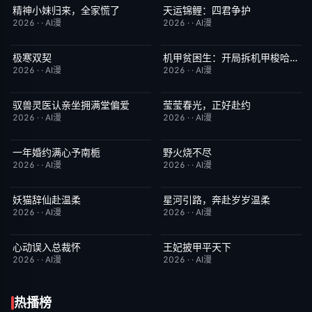
精神小妹归来，全家慌了
天运锦鲤：四君争护
完结
7.0
完结
4.0
2026
·
·
AI漫
2026
·
·
AI漫
极寒双契
机甲贫困生：开局拆机甲梭哈成神
完结
8.0
完结
1.0
2026
·
·
AI漫
2026
·
·
AI漫
驭兽灵医认亲坐拥满堂偏爱
莹莹春光，正好赴约
完结
1.0
完结
9.0
2026
·
·
AI漫
2026
·
·
AI漫
一年婚约满心予南栀
野火烧不尽
完结
2.0
完结
3.0
2026
·
·
AI漫
2026
·
·
AI漫
妖猫辞仙赴温柔
星河引路，奔赴岁岁温柔
完结
3.0
完结
9.0
2026
·
·
AI漫
2026
·
·
AI漫
心动误入总裁怀
王妃披甲平天下
完结
6.0
完结
2.0
2026
·
·
AI漫
2026
·
·
AI漫
热播榜