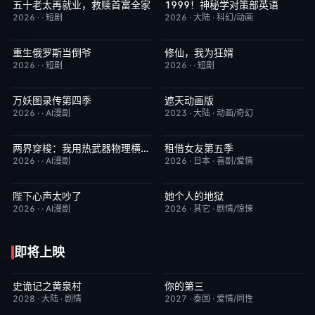
五十老太再就业，救赎首富全家
1999！神秘学对策部英语
完结
10.0
更新至第3集
10.0
2026
·
·
短剧
2026
·
大陆
·
科幻/动画
重生俄罗斯当倒爷
修仙，我为狂婿
完结
10.0
完结
10.0
2026
·
·
短剧
2026
·
·
短剧
万妖图录传第四季
遮天动画版
完结
10.0
更新至第174集
10.0
2026
·
·
AI漫剧
2023
·
大陆
·
动画/奇幻
两界穿梭：我用热武器物理横推修真界
租借女友第五季
完结
10.0
已完结
10.0
2026
·
·
AI漫剧
2026
·
日本
·
喜剧/爱情
陛下心声太吵了
她个人的地狱
完结
10.0
HD中字
10.0
2026
·
·
AI漫剧
2026
·
其它
·
剧情/惊悚
即将上映
史诡记之黄泉村
你的第三
6月23日更新
7.0
更新至第02集
9.0
2028
·
大陆
·
剧情
2027
·
泰国
·
爱情/同性