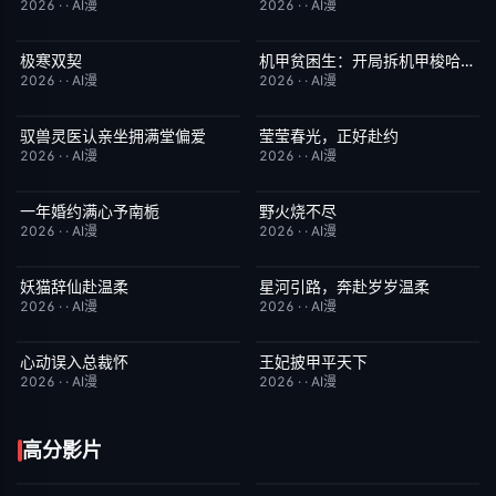
2026
·
·
AI漫
2026
·
·
AI漫
极寒双契
机甲贫困生：开局拆机甲梭哈成神
完结
8.0
完结
1.0
2026
·
·
AI漫
2026
·
·
AI漫
驭兽灵医认亲坐拥满堂偏爱
莹莹春光，正好赴约
完结
1.0
完结
9.0
2026
·
·
AI漫
2026
·
·
AI漫
一年婚约满心予南栀
野火烧不尽
完结
2.0
完结
3.0
2026
·
·
AI漫
2026
·
·
AI漫
妖猫辞仙赴温柔
星河引路，奔赴岁岁温柔
完结
3.0
完结
9.0
2026
·
·
AI漫
2026
·
·
AI漫
心动误入总裁怀
王妃披甲平天下
完结
6.0
完结
2.0
2026
·
·
AI漫
2026
·
·
AI漫
高分影片