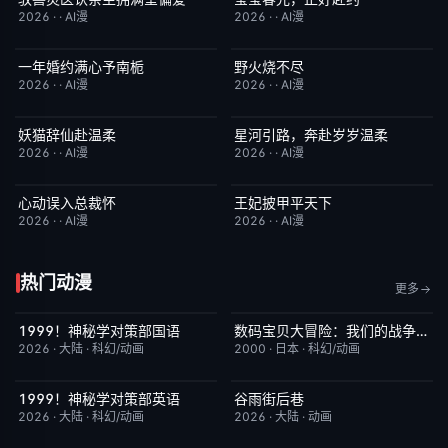
2026
·
·
AI漫
2026
·
·
AI漫
一年婚约满心予南栀
野火烧不尽
完结
2.0
完结
3.0
2026
·
·
AI漫
2026
·
·
AI漫
妖猫辞仙赴温柔
星河引路，奔赴岁岁温柔
完结
3.0
完结
9.0
2026
·
·
AI漫
2026
·
·
AI漫
心动误入总裁怀
王妃披甲平天下
完结
6.0
完结
2.0
2026
·
·
AI漫
2026
·
·
AI漫
热门动漫
更多
1999！神秘学对策部国语
数码宝贝大冒险：我们的战争游戏！
更新至第3集
2.0
本周更新
8.9
2026
·
大陆
·
科幻/动画
2000
·
日本
·
科幻/动画
1999！神秘学对策部英语
谷雨街后巷
更新至第3集
10.0
更新至第4集
6.0
2026
·
大陆
·
科幻/动画
2026
·
大陆
·
动画