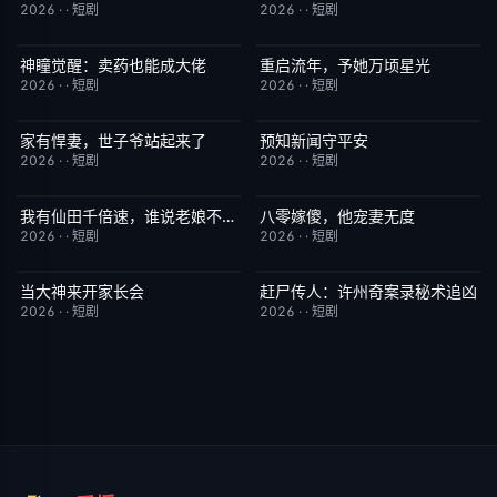
2026
·
·
短剧
2026
·
·
短剧
神瞳觉醒：卖药也能成大佬
重启流年，予她万顷星光
完结
7.0
完结
5.0
2026
·
·
短剧
2026
·
·
短剧
家有悍妻，世子爷站起来了
预知新闻守平安
完结
1.0
完结
3.0
2026
·
·
短剧
2026
·
·
短剧
我有仙田千倍速，谁说老娘不是仙
八零嫁傻，他宠妻无度
完结
6.0
完结
5.0
2026
·
·
短剧
2026
·
·
短剧
当大神来开家长会
赶尸传人：许州奇案录秘术追凶
完结
1.0
完结
9.0
2026
·
·
短剧
2026
·
·
短剧