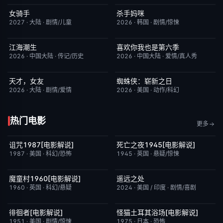
女骑手
杀手妈咪
7月15日更新
8.0
更新至第04集
9.0
2027
·
大陆
·
剧情/儿童
2026
·
韩国
·
剧情/惊悚
江海潮生
喜欢你我也是第六季
更新至第28集
6.0
昨日更新
4.0
2026
·
中国大陆
·
传记/历史
2026
·
中国大陆
·
爱情/真人秀
天才，女友
蜘蛛侠：崭新之日
更新至第20集
7.0
TC中字
7.8
2026
·
大陆
·
剧情/爱情
2026
·
美国
·
动作/科幻
热门电影
更多
诅咒1987[电影解说]
死亡之夜1945[电影解说]
已完结
6.3
已完结
8.7
1987
·
美国
·
科幻/恐怖
1945
·
英国
·
悬疑/惊悚
魔童村1960[电影解说]
遥远之处
已完结
7.2
本周更新
5.5
1960
·
英国
·
科幻/悬疑
2024
·
美国 / 印度
·
剧情/喜剧
徘徊者[电影解说]
怪猫土耳其浴场[电影解说]
已完结
6.9
已完结
5.9
1951
·
美国
·
剧情/惊悚
1975
·
日本
·
恐怖