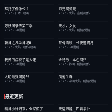
拜托了偶像公主
师兄啊师兄
更新至第19集
1.0
更新至第153集
4.0
2026
·
日本
·
动画
2023
·
大陆
·
喜剧/动作
万妖图录传第三季
天才，女友
完结
10.0
更新至第20集
7.0
2026
·
·
AI漫剧
2026
·
大陆
·
剧情/爱情
斩神之凡尘神域Ⅱ
茶骨清欢：长夜逢明月
更新至第09集
4.0
完结
10.0
2026
·
大陆
·
动作/动画
2026
·
·
AI漫剧
我养的病秧子是大佬
金特务：本色回归
完结
10.0
已完结
4.0
2026
·
·
AI漫剧
2026
·
韩国
·
剧情/动作
大明最强国舅爷
凤池生春
完结
10.0
已完结
9.0
2026
·
·
AI漫剧
2026
·
中国大陆
·
剧情/爱情
最近更新
精神小妹归来，全家慌了
天运锦鲤：四君争护
完结
7.0
完结
4.0