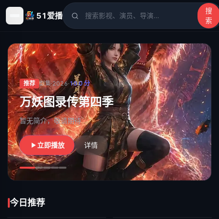
搜
51爱播
索
51爱播
- 电影、电视剧、动漫、综艺、短剧高清在线观看
推荐
剧集
·
2026
·
10.0
分
万妖图录传第四季
暂无简介，敬请期待
立即播放
详情
今日推荐