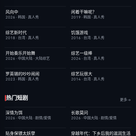
风向中
闲着干嘛呢？
更新至第02集
10.0
本周更新
4.6
2026
·
韩国
·
真人秀
2019
·
韩国
·
真人秀
综艺新时代
饥饿游戏
本周更新
7.0
昨日更新
2.0
2018
·
台湾
·
真人秀
2016
·
台湾
·
真人秀
开始奏乐开始舞
综艺一级棒
更新至第3期
9.0
本周更新
1.0
2026
·
中国大陆
·
大陆综艺
2024
·
台湾
·
真人秀
罗英锡的吵吵闹闹
综艺玩很大
本周更新
10.0
本周更新
8.9
2023
·
韩国
·
真人秀
2014
·
台湾
·
真人秀
热门短剧
更多
深情为饵
长歌莫问
更新至第6集
2.0
已完结
2.0
2026
·
中国大陆
·
剧情/爱情
2026
·
中国大陆
·
剧情/爱情
贴身保镖太妖孽
穿越年代：下乡后我的滋润生活
完结
7.0
完结
3.0