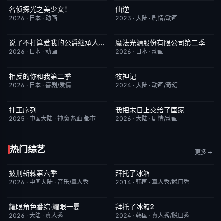
名侦探光之美少女！
仙逆
更新至第28集
7.0
更新至第153集
6.0
2026
·
日本
·
动画
2023
·
大陆
·
剧情/动画
说了不打算爱我的公爵继承人，不知为何对我宠爱有加
魔法光源股份有限公司第二季
更新至第06集
3.0
更新至第06集
1.0
2026
·
日本
·
动画
2026
·
日本
·
动画
相反的你和我第二季
牧神记
更新至第06集
10.0
更新至第95集
5.0
2026
·
日本
·
喜剧/爱情
2024
·
大陆
·
动画/奇幻
神王序列
我把末日上交给了国家
更新至第202集
4.0
更新至第32集
4.0
2025
·
中国大陆
·
神魔 热血 都市
2026
·
大陆
·
剧情/动画
热门综艺
更多
披荆斩棘第六季
拜托了冰箱
昨日更新
4.0
更新至第83集
8.4
2026
·
中国大陆
·
音乐/真人秀
2014
·
韩国
·
真人秀/脱口秀
耀眼角色番综·耀眼一夏
拜托了冰箱2
本周更新
8.0
更新至第83期
8.4
2026
·
大陆
·
真人秀
2024
·
韩国
·
真人秀/脱口秀