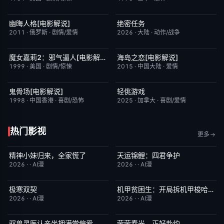
幽晦人格[电影解说]
绝密任务
已完结
6.2
昨日更新
3.0
2011
·
俄罗斯
·
剧情/爱情
2026
·
大陆
·
动作/战争
魔女嘉莉2：邪气逼人[电影解说]
海岛之恋[电影解说]
已完结
5.7
已完结
3.4
1999
·
美国
·
剧情/惊悚
2015
·
中国大陆
·
爱情
鬼骨场[电影解说]
轻佻游戏
已完结
4.6
本周更新
6.3
1998
·
中国香港
·
喜剧/恐怖
2025
·
加拿大
·
喜剧/爱情
热门影视
更多
精神小妹归来，全家慌了
天运锦鲤：四君争护
完结
7.0
完结
4.0
2026
·
·
AI漫
2026
·
·
AI漫
极寒双契
机甲贫困生：开局拆机甲梭哈成神
完结
8.0
完结
1.0
2026
·
·
AI漫
2026
·
·
AI漫
驭兽灵医认亲坐拥满堂偏爱
莹莹春光，正好赴约
完结
1.0
完结
9.0