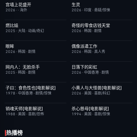
宫墙上花盛开
生灵
更新至第4集
9.0
今日更新
2.0
2026
·
·
海外
2026
·
印度
·
悬疑/惊悚
燃比娃
奇怪的零食店钱天堂
HD国语
6.8
HD中字
6.0
2025
·
大陆
·
动画/奇幻
2026
·
韩国
·
剧情
眼眸
偶像派遣工作
HD中字
10.0
已完结
6.0
2026
·
韩国
·
剧情
2026
·
韩国
·
真人秀
网内人：无脸杀手
日落下的彩虹
今日更新
7.0
更新至第6集
2.0
2025
·
韩国
·
剧情
2026
·
中国香港
·
剧情
子曰：食色性也[电影解说]
小黄人与大怪兽[电影解说]
已完结
7.0
已完结
6.7
1978
·
中国香港
·
剧情/惊悚
2026
·
美国
·
喜剧/科幻
销魂天师[电影解说]
杀心慈母[电影解说]
已完结
7.7
已完结
7.4
1988
·
美国
·
喜剧/恐怖
1994
·
美国
·
喜剧/惊悚
热播榜