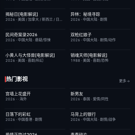
揭秘日[电影解说]
异林：秘境寻踪
已完结
6.4
今日更新
6.0
2026
·
美国 / 加拿大 / 新西兰 / 日本
·
剧情/科幻
2026
·
中国大陆
·
剧情
民间奇案录2026
双枪红娘子
更新至下集
7.0
今日更新
9.0
2026
·
中国大陆
·
悬疑/惊悚
2026
·
中国大陆
·
剧情/动作
小黄人与大怪兽[电影解说]
销魂天师[电影解说]
已完结
6.7
已完结
7.7
2026
·
美国
·
喜剧/科幻
1988
·
美国
·
喜剧/恐怖
热门影视
更多
宫墙上花盛开
新男友
更新至第4集
9.0
更新至第01集
10.0
2026
·
·
海外
2026
·
泰国
·
爱情/同性
日落下的彩虹
马背上的银行
更新至第6集
2.0
更新至第04集
5.0
2026
·
中国香港
·
剧情
2026
·
中国大陆
·
剧情/战争
爱情正路过2026
青春碎片
完结
10.0
更新至第02集
1.0