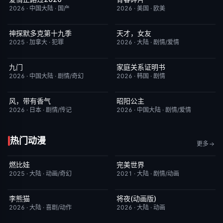
2026
·
中国大陆
·
国产
2026
·
美国
·
欧美
神探默多克第十九季
天才，女友
更新至第07集
3.0
更新至第14集
7.0
2025
·
加拿大
·
犯罪
2026
·
大陆
·
剧情/爱情
九门
家庭关系证明书
更新至第16集
2.0
更新至第23集
5.0
2026
·
中国大陆
·
剧情/奇幻
2026
·
韩国
·
剧情
风，带有香气
昭阳公主
更新至第94集
7.0
更新至第18集
5.0
2026
·
日本
·
剧情/传记
2026
·
中国大陆
·
剧情/爱情
热门动漫
更多
燃比娃
完美世界
HD国语
6.8
更新至第281集
7.2
2025
·
大陆
·
动画/奇幻
2021
·
大陆
·
剧情/动画
李熊猫
将夜(动画版)
更新至第4集
7.0
更新至第17集
9.0
2026
·
大陆
·
喜剧/动作
2026
·
大陆
·
动画