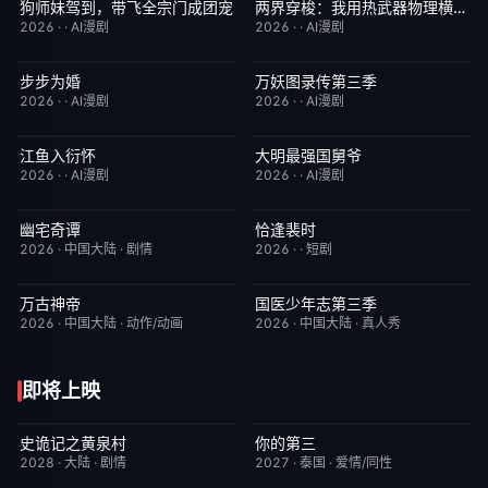
狗师妹驾到，带飞全宗门成团宠
两界穿梭：我用热武器物理横推修真界
完结
10.0
完结
10.0
2026
·
·
AI漫剧
2026
·
·
AI漫剧
步步为婚
万妖图录传第三季
完结
10.0
完结
10.0
2026
·
·
AI漫剧
2026
·
·
AI漫剧
江鱼入衍怀
大明最强国舅爷
完结
10.0
完结
10.0
2026
·
·
AI漫剧
2026
·
·
AI漫剧
幽宅奇谭
恰逢裴时
更新至第14集
10.0
完结
10.0
2026
·
中国大陆
·
剧情
2026
·
·
短剧
万古神帝
国医少年志第三季
更新至第7集
10.0
本周更新
10.0
2026
·
中国大陆
·
动作/动画
2026
·
中国大陆
·
真人秀
即将上映
史诡记之黄泉村
你的第三
6月23日更新
7.0
更新至第02集
9.0
2028
·
大陆
·
剧情
2027
·
泰国
·
爱情/同性