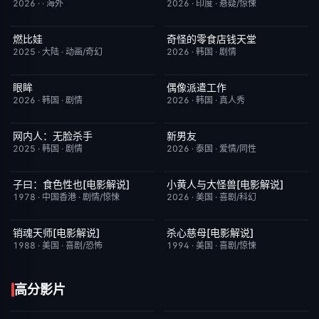
2026
·
·
海外
2026
·
印度
·
悬疑/惊悚
燃比娃
奇怪的零食店钱天堂
HD国语
6.8
HD中字
6.0
2025
·
大陆
·
动画/奇幻
2026
·
韩国
·
剧情
眼眸
偶像派遣工作
HD中字
10.0
已完结
6.0
2026
·
韩国
·
剧情
2026
·
韩国
·
真人秀
网内人：无脸杀手
新男友
今日更新
7.0
更新至第01集
10.0
2025
·
韩国
·
剧情
2026
·
泰国
·
爱情/同性
子曰：食色性也[电影解说]
小黄人与大怪兽[电影解说]
已完结
7.0
已完结
6.7
1978
·
中国香港
·
剧情/惊悚
2026
·
美国
·
喜剧/科幻
销魂天师[电影解说]
杀心慈母[电影解说]
已完结
7.7
已完结
7.4
1988
·
美国
·
喜剧/恐怖
1994
·
美国
·
喜剧/惊悚
高分影片