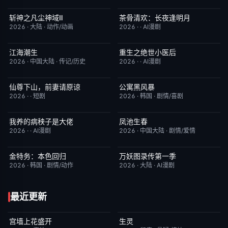
斩神之凡尘神域Ⅱ
茶骨清欢：长夜逢明月
更新至第09集
4.0
完结
10.0
2026
·
大陆
·
动作/动画
2026
·
·
AI漫剧
江海潮生
重生之绝世小医后
更新至第22集
6.0
完结
5.0
2026
·
中国大陆
·
传记/历史
2026
·
·
AI漫剧
仙尊下山，前妻请原谅
公寓黑风暴
完结
8.0
更新至第08集
2.0
2026
·
·
短剧
2026
·
韩国
·
剧情/喜剧
我养的病秧子是大佬
凤池生春
完结
10.0
已完结
9.0
2026
·
·
AI漫剧
2026
·
中国大陆
·
剧情/爱情
金特务：本色回归
万妖图录传第一季
已完结
4.0
完结
8.0
2026
·
韩国
·
剧情/动作
2026
·
大陆
·
AI漫剧
最近更新
宫墙上花盛开
生灵
更新至第4集
9.0
今日更新
2.0