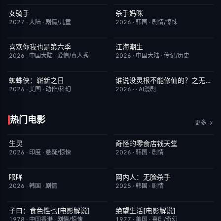
女骑手
杀手妈咪
7月15日更新
8.0
更新至第02集
9.0
2027
·
大陆
·
剧情/儿童
2026
·
韩国
·
剧情/惊悚
喜欢你我也是第六季
江海潮生
今日更新
4.0
更新至第22集
6.0
2026
·
中国大陆
·
爱情/真人秀
2026
·
中国大陆
·
传记/历史
蜘蛛侠：崭新之日
谁说没灵根不能修仙的？之无灵证道第五季
TC中字
7.8
完结
5.0
2026
·
美国
·
动作/科幻
2026
·
·
AI漫剧
热门电影
更多
生灵
奇怪的零食店钱天堂
今日更新
2.0
HD中字
6.0
2026
·
印度
·
悬疑/惊悚
2026
·
韩国
·
剧情
眼眸
网内人：无脸杀手
HD中字
10.0
今日更新
7.0
2026
·
韩国
·
剧情
2025
·
韩国
·
剧情
子曰：食色性也[电影解说]
绝望生活[电影解说]
已完结
7.0
已完结
7.8
1978
·
中国香港
·
剧情/惊悚
1977
·
美国
·
喜剧/奇幻