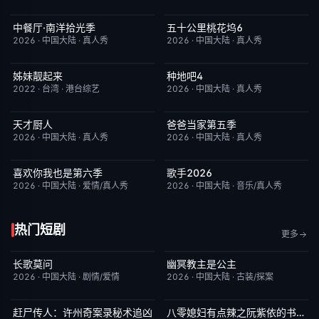
中餐厅·南洋拾光季
五十公里桃花坞6
今日更新
8.0
今日更新
7.0
2026
·
中国大陆
·
真人秀
2026
·
中国大陆
·
真人秀
姊妹靓起来
种地吧4
昨日更新
1.0
今日更新
4.0
2022
·
台湾
·
港台综艺
2026
·
中国大陆
·
真人秀
天才厨人
爸爸当家第五季
今日更新
3.0
今日更新
5.0
2026
·
中国大陆
·
真人秀
2026
·
中国大陆
·
真人秀
喜欢你我也是第六季
歌手2026
今日更新
4.0
今日更新
8.0
2026
·
中国大陆
·
爱情/真人秀
2026
·
中国大陆
·
音乐/真人秀
热门短剧
更多
长歌莫问
幽冥教主是公主
已完结
2.0
已完结
10.0
2026
·
中国大陆
·
剧情/爱情
2026
·
中国大陆
·
古装/探案
赶尸传人：许州奇案录秘术追凶
八零媳妇有点辣之阮紫依的书中梦
完结
9.0
完结
5.0