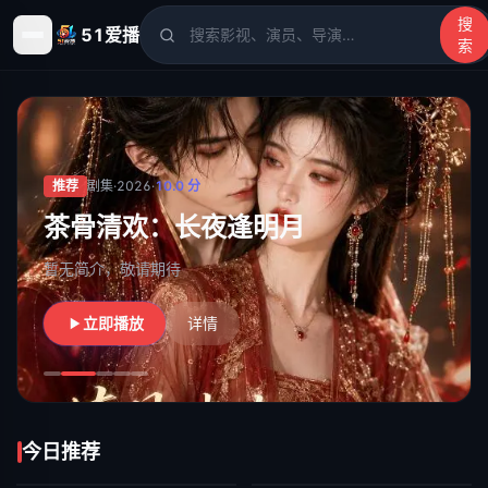
搜
51爱播
索
51爱播
- 电影、电视剧、动漫、综艺、短剧高清在线观看
推荐
剧集
·
2026
·
10.0
分
茶骨清欢：长夜逢明月
暂无简介，敬请期待
立即播放
详情
今日推荐