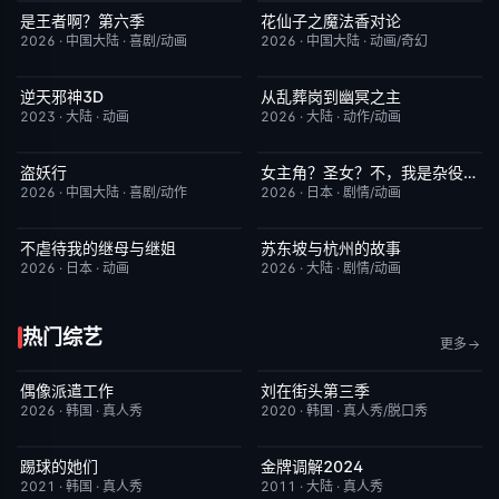
是王者啊？第六季
花仙子之魔法香对论
更新至第4集
7.0
更新至第20集
6.0
2026
·
中国大陆
·
喜剧/动画
2026
·
中国大陆
·
动画/奇幻
逆天邪神3D
从乱葬岗到幽冥之主
更新至第49集
5.0
更新至第12集
5.0
2023
·
大陆
·
动画
2026
·
大陆
·
动作/动画
盗妖行
女主角？圣女？不，我是杂役女仆（自豪）
更新至第51集
1.0
更新至第7集
10.0
2026
·
中国大陆
·
喜剧/动作
2026
·
日本
·
剧情/动画
不虐待我的继母与继姐
苏东坡与杭州的故事
更新至第05集
4.0
更新至第16集
6.0
2026
·
日本
·
动画
2026
·
大陆
·
剧情/动画
热门综艺
更多
偶像派遣工作
刘在街头第三季
已完结
6.0
昨日更新
9.3
2026
·
韩国
·
真人秀
2020
·
韩国
·
真人秀/脱口秀
踢球的她们
金牌调解2024
今日更新
10.0
昨日更新
5.9
2021
·
韩国
·
真人秀
2011
·
大陆
·
真人秀