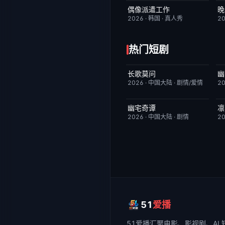
偶像派遣工作
晚
已完结
6.0
2026
·
韩国
·
真人秀
2
热门短剧
长歌莫问
幽
已完结
2.0
2026
·
中国大陆
·
剧情/爱情
2
幽宅奇谭
凛
更新至第14集
10.0
2026
·
中国大陆
·
剧情
2
51
爱播
51爱播
汇聚电影、影视剧、AI