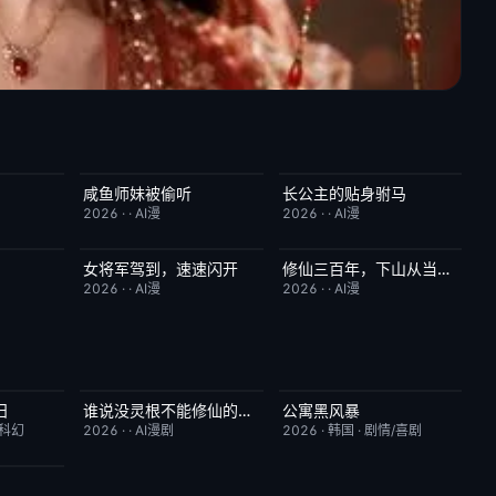
咸鱼师妹被偷听
长公主的贴身驸马
2.0
完结
4.0
完结
6.0
2026
·
·
AI漫
2026
·
·
AI漫
女将军驾到，速速闪开
修仙三百年，下山从当奶爸开始
7.0
完结
4.0
完结
5.0
2026
·
·
AI漫
2026
·
·
AI漫
日
谁说没灵根不能修仙的？之无灵证道第五季
公寓黑风暴
7.8
完结
5.0
更新至第08集
2.0
/科幻
2026
·
·
AI漫剧
2026
·
韩国
·
剧情/喜剧
10.0