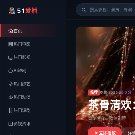
51
爱播
51爱播
- 电影、电视剧、
首页
热门电影
热门影视
AI短剧
热门综艺
推荐
剧集
·
2026
·
10.0
分
热门动漫
茶骨清欢
热门短剧
暂无简介，敬请期待
影视资讯
立即播放
详