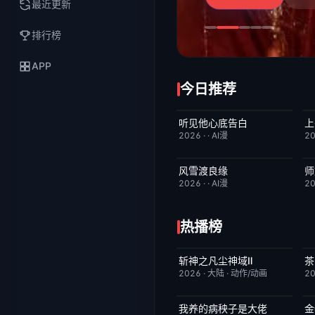
最近更新
排行榜
APP
今日推荐
听见他心底告白
上
完结
4.0
2026
·
·
AI漫
2
风雪渡良缘
师
完结
9.0
2026
·
·
AI漫
2
热播榜
斩神之凡尘神域Ⅱ
茶
更新至第09集
4.0
2026
·
大陆
·
动作/动画
2
我养的病秧子是大佬
金
完结
10.0