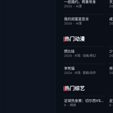
一纸婚约，两重帝身
完结
3.0
2026
·
·
AI漫
2
我的闺蜜是恶龙
咸
完结
2.0
2026
·
·
AI漫
2
热门动漫
燃比娃
少
HD国语
6.8
2025
·
大陆
·
动画/奇幻
2
李熊猫
将
更新至第4集
7.0
2026
·
大陆
·
喜剧/动作
2
热门综艺
足球热身赛：切尔西VS尤文图斯20260805
今日更新
5.0
0
·
·
网球
0