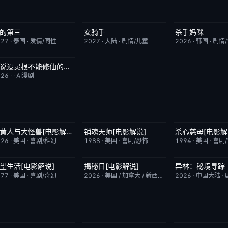
的第三
女骑手
杀手妈咪
更新至第02集
9.0
7月15日更新
8.0
更新至第02集
027
·
泰国
·
爱情/同性
2027
·
大陆
·
剧情/儿童
2026
·
韩国
·
剧情
谁说没灵根不能修仙的？之无灵证道第五季
完结
5.0
026
·
·
AI漫剧
小黄人与大怪兽[电影解说]
销魂天师[电影解说]
杀心慈母[电影解
已完结
6.7
已完结
7.7
已完结
026
·
美国
·
喜剧/科幻
1988
·
美国
·
喜剧/恐怖
1994
·
美国
·
喜剧
望生活[电影解说]
揭秘日[电影解说]
异林：秘境寻踪
已完结
7.8
已完结
6.4
昨日更新
977
·
美国
·
喜剧/奇幻
2026
·
美国 / 加拿大 / 新西兰 / 日本
2026
·
剧情/科幻
·
中国大陆
·