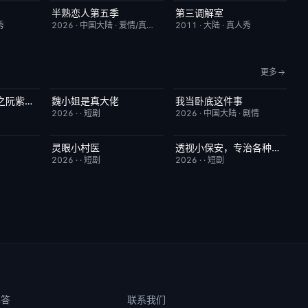
半熟恋人第五季
第三调解室
10.0
本周更新
10.0
昨日更新
4.0
秀
2026
·
中国大陆
·
爱情/真人秀
2011
·
大陆
·
真人秀
更多
八零媳妇有点辣之阮紫依的书中梦
魏小姐是真大佬
我当卧底这件事
5.0
完结
4.0
已完结
7.0
2026
·
·
短剧
2026
·
中国大陆
·
剧情
灵眼小村医
透视小保安，专治各种不服
2.0
完结
7.0
完结
9.0
2026
·
·
短剧
2026
·
·
短剧
解答
联系我们