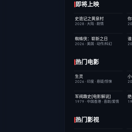
即将上映
史诡记之黄泉村
你
6月23日更新
7.0
2028
·
大陆
·
剧情
2
蜘蛛侠：崭新之日
TC中字
7.8
2026
·
美国
·
动作/科幻
2
热门电影
生灵
昨日更新
2.0
2026
·
印度
·
悬疑/惊悚
2
军阀趣史[电影解说]
绝
已完结
6.6
1979
·
中国香港
·
喜剧/爱情
1
热门影视