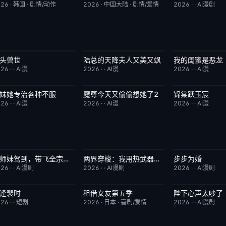
026
·
韩国
·
剧情/动作
2026
·
中国大陆
·
剧情/爱情
2026
·
·
AI漫剧
头兽世
陆总的天降夫人又美又飒
我的闺蜜是恶龙
完结
5.0
完结
9.0
完结
026
·
·
AI漫
2026
·
·
AI漫
2026
·
·
AI漫
妹她专治各种不服
魔尊今天又偷偷想她了2
锦棠跃玉宸
完结
9.0
完结
9.0
完结
026
·
·
AI漫
2026
·
·
AI漫
2026
·
·
AI漫
狗师妹驾到，带飞全宗门成团宠
两界穿梭：我用热武器物理横推修真界
步步为婚
完结
10.0
完结
10.0
完结
026
·
·
AI漫剧
2026
·
·
AI漫剧
2026
·
·
AI漫剧
逢裴时
租借女友第五季
陛下心声太吵了
完结
10.0
已完结
10.0
完结
026
·
·
短剧
2026
·
日本
·
喜剧/爱情
2026
·
·
AI漫剧