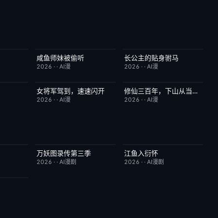
咸鱼师妹被偷听
长公主的贴身驸马
2.0
完结
4.0
完结
6.0
2026
·
·
AI漫
2026
·
·
AI漫
女将军驾到，速速闪开
修仙三百年，下山从当奶爸开始
7.0
完结
4.0
完结
5.0
2026
·
·
AI漫
2026
·
·
AI漫
万妖图录传第三季
江鱼入衍怀
10.0
完结
10.0
完结
10.0
2026
·
·
AI漫剧
2026
·
·
AI漫剧
10.0