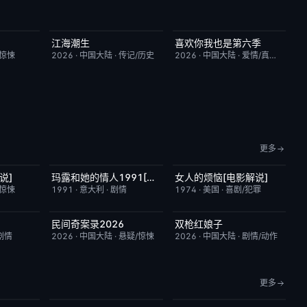
江海潮生
喜欢你我也是第六季
9.0
更新至第24集
6.0
昨日更新
4.0
/惊悚
2026
·
中国大陆
·
传记/历史
2026
·
中国大陆
·
爱情/真人秀
更多
说]
玛露和她的情人1991[电影解说]
女人的烦恼[电影解说]
7.4
已完结
6.1
已完结
7.7
/惊悚
1991
·
意大利
·
剧情
1974
·
美国
·
喜剧/犯罪
民间奇案录2026
双枪红娘子
6.0
更新至下集
7.0
昨日更新
9.0
剧情
2026
·
中国大陆
·
悬疑/惊悚
2026
·
中国大陆
·
剧情/动作
更多