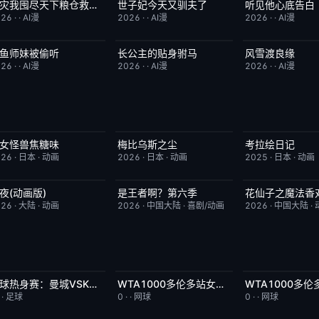
天灾我囤尽天下粮仓救了全侯府
世子妃今天又驯夫了
听见他心底告白
完结
2.0
完结
6.0
完结
026
·
·
AI漫
2026
·
·
AI漫
2026
·
·
AI漫
鱼师妹被偷听
长公主的贴身驸马
风雪渡良缘
完结
4.0
完结
6.0
完结
026
·
·
AI漫
2026
·
·
AI漫
2026
·
·
AI漫
女怪兽焦糖味
梅比乌斯之尘
考拉绘日记
更新至第06集
7.0
更新至第05集
1.0
更新至第43集
026
·
日本
·
动画
2026
·
日本
·
动画
2025
·
日本
·
动画
夜(动画版)
是王者啊？第六季
花仙子之魔法香
更新至第17集
9.0
更新至第4集
7.0
更新至第20集
026
·
大陆
·
动画
2026
·
中国大陆
·
喜剧/动画
2026
·
中国大陆
·
足球热身赛：曼城VSK联赛全明星20260805
WTA1000多伦多站女单第二轮：陶森VS巴图科娃
今日更新
8.0
今日更新
7.0
今日更新
·
·
足球
0
·
·
网球
0
·
·
网球