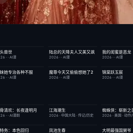
头兽世
陆总的天降夫人又美又飒
我的闺蜜是恶龙
完结
5.0
完结
9.0
完结
026
·
·
AI漫
2026
·
·
AI漫
2026
·
·
AI漫
妹她专治各种不服
魔尊今天又偷偷想她了2
锦棠跃玉宸
完结
9.0
完结
9.0
完结
026
·
·
AI漫
2026
·
·
AI漫
2026
·
·
AI漫
骨清欢：长夜逢明月
江海潮生
蜘蛛侠：崭新之
完结
10.0
更新至第24集
6.0
TC中字
026
·
·
AI漫剧
2026
·
中国大陆
·
传记/历史
2026
·
美国
·
动作
特务：本色回归
凤池生春
大明最强国舅爷
已完结
4.0
已完结
9.0
完结