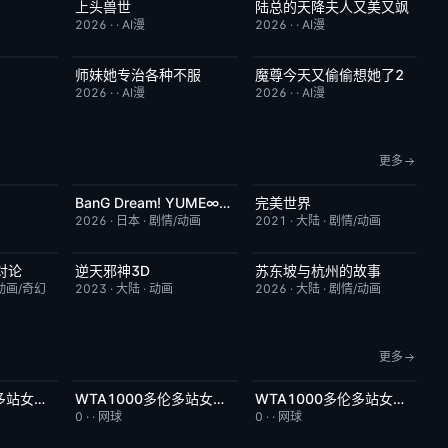
上头兽世
陆总的天降夫人又美又飒
4.0
完结
5.0
完结
9.0
2026
·
·
AI漫
2026
·
·
AI漫
师妹她专治各种不服
魔尊今天又偷偷想她了2
9.0
完结
9.0
完结
9.0
2026
·
·
AI漫
2026
·
·
AI漫
更多
BanG Dream! YUME∞MITA
完美世界
2.0
更新至第08集
7.0
更新至第281集
7.2
2026
·
日本
·
剧情/动画
2021
·
大陆
·
剧情/动画
对论
逆天邪神3D
苏东坡与杭州的故事
6.0
更新至第49集
5.0
更新至第16集
6.0
动画/奇幻
2023
·
大陆
·
动画
2026
·
大陆
·
剧情/动画
更多
WTA1000多伦多站女单第二轮：萨巴伦卡VS内岛萌夏
WTA1000多伦多站女单第二轮：科斯秋克VS谢博芙
WTA1000多伦多站女单第二轮：贝莱克VS斯瓦泰克
6.0
今日更新
5.0
今日更新
4.0
0
·
·
网球
0
·
·
网球