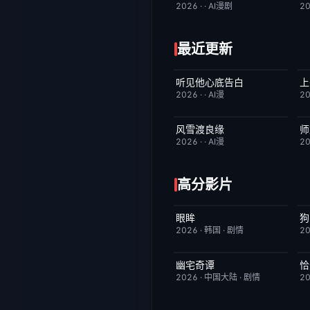
2026
·
·
AI漫剧
2
最近更新
听见他心底告白
上
完结
4.0
2026
·
·
AI漫
2
风雪渡良缘
师
完结
9.0
2026
·
·
AI漫
2
高分影片
眼眸
HD中字
10.0
2026
·
韩国
·
剧情
2
幽宅奇谭
恰
更新至第14集
10.0
2026
·
中国大陆
·
剧情
2