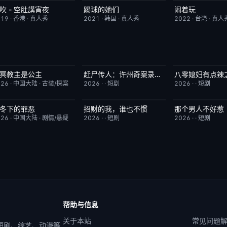
吹 - 空肚講宵夜
踢球的她们
闹着玩
更新至第334期
6.0
昨日更新
10.0
昨日更新
019
·
香港
·
真人秀
2021
·
韩国
·
真人秀
2022
·
台湾
·
真人
冥教主是公主
赶尸传人：许州奇案录秘术追凶
已完结
10.0
完结
9.0
完结
026
·
中国大陆
·
古装/探案
2026
·
·
短剧
2026
·
·
短剧
冬下的罪恶
招财的我，谁也不惯
那个男人不好惹
更新至第16集
3.0
完结
3.0
完结
026
·
中国大陆
·
剧情/悬疑
2026
·
·
短剧
2026
·
·
短剧
帮助与信息
关于本站
常见问题
 短剧、综艺、动漫等