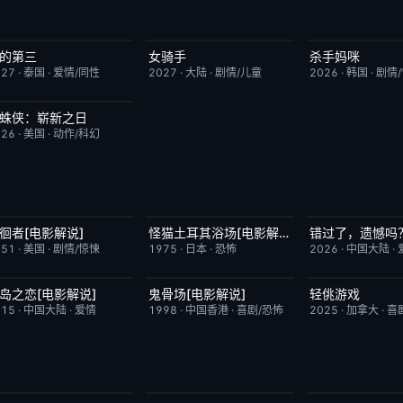
的第三
女骑手
杀手妈咪
更新至第02集
9.0
7月15日更新
8.0
更新至第03集
027
·
泰国
·
爱情/同性
2027
·
大陆
·
剧情/儿童
2026
·
韩国
·
剧情
蛛侠：崭新之日
TC中字
7.8
026
·
美国
·
动作/科幻
徊者[电影解说]
怪猫土耳其浴场[电影解说]
错过了，遗憾吗
已完结
6.9
已完结
5.9
今日更新
951
·
美国
·
剧情/惊悚
1975
·
日本
·
恐怖
2026
·
中国大陆
·
岛之恋[电影解说]
鬼骨场[电影解说]
轻佻游戏
已完结
3.4
已完结
4.6
昨日更新
015
·
中国大陆
·
爱情
1998
·
中国香港
·
喜剧/恐怖
2025
·
加拿大
·
喜