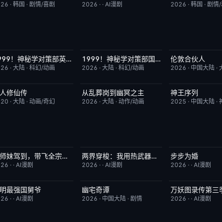
026
·
韩国
·
剧情/喜剧
2026
·
·
AI漫剧
2026
·
韩国
·
剧情
1999！神秘学对策部英语
1999！神秘学对策部国语
伦敦合伙人
更新至第3集
10.0
更新至第3集
2.0
更新至第1期
026
·
大陆
·
科幻/动画
2026
·
大陆
·
科幻/动画
2026
·
中国大陆
·
人修仙传
从乱葬岗到幽冥之主
神王序列
更新至第186集
7.9
更新至第13集
5.0
更新至第202集
020
·
大陆
·
动画/奇幻
2026
·
大陆
·
动作/动画
2025
·
中国大陆
·
狗师妹驾到，带飞全宗门成团宠
两界穿梭：我用热武器物理横推修真界
步步为婚
完结
10.0
完结
10.0
完结
026
·
·
AI漫剧
2026
·
·
AI漫剧
2026
·
·
AI漫剧
明最强国舅爷
幽宅奇谭
万妖图录传第三
完结
10.0
已完结
10.0
完结
026
·
·
AI漫剧
2026
·
中国大陆
·
剧情
2026
·
·
AI漫剧