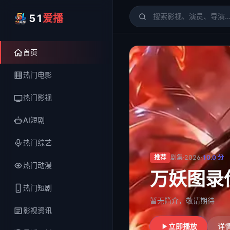
51
爱播
51爱播
- 电影、电视剧、
首页
热门电影
热门影视
AI短剧
热门综艺
推荐
剧集
·
2026
·
10.0
分
热门动漫
万妖图录
热门短剧
暂无简介，敬请期待
影视资讯
立即播放
详