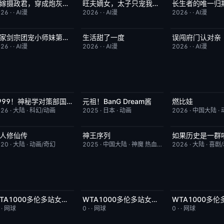
错嫁摄政君，穿成炮灰后我逆天改命
旺夫嫡女，太子只宠我一人
长生者的唯一归
完结
2.0
完结
4.0
完结
026
·
·
AI漫
2026
·
·
AI漫
2026
·
·
AI漫
咱家剑宗团宠小师妹第二季
生活甜了一度
误闯府门认对亲
已完结
6.0
完结
1.0
完结
026
·
·
AI漫
2026
·
·
AI漫
2026
·
·
AI漫
1999！神秘学对策部国语
元祖！BanG Dream酱
燃比娃
更新至第3集
2.0
更新至第44集
8.1
昨日更新
026
·
大陆
·
科幻/动画
2025
·
日本
·
动画
2026
·
中国大陆
·
人修仙传
神王序列
更新至第186集
7.9
更新至第202集
4.0
更新至第06集
020
·
大陆
·
动画/奇幻
2025
·
中国大陆
·
神魔 热血 都市
2026
·
大陆
·
喜剧
WTA1000多伦多站女单第二轮：扎拉祖阿VS费尔南德斯
WTA1000多伦多站女单第二轮：帕克斯VS伊埃拉
今日更新
5.0
今日更新
5.0
今日更新
·
·
网球
0
·
·
网球
0
·
·
网球