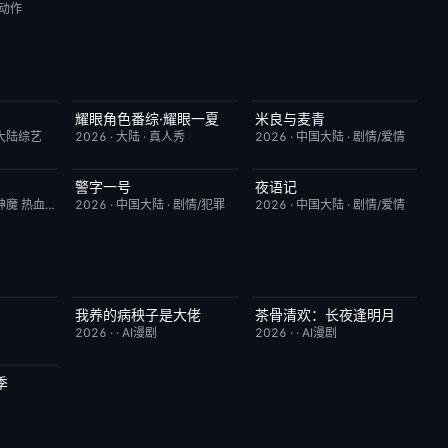
/动作
耀眼角色番综·耀眼一夏
米良与麦青
6.0
今日更新
8.0
更新至第15集
5.0
大陆综艺
2026
·
大陆
·
真人秀
2026
·
中国大陆
·
剧情/爱情
警字一号
夜语记
4.0
更新至第28集
10.0
更新至第17集
3.0
神魔 热血 都市
2026
·
中国大陆
·
剧情/犯罪
2026
·
中国大陆
·
剧情/爱情
我养的病秧子是大佬
茶骨清欢：长夜逢明月
10.0
完结
10.0
完结
10.0
2026
·
·
AI漫剧
2026
·
·
AI漫剧
季
10.0