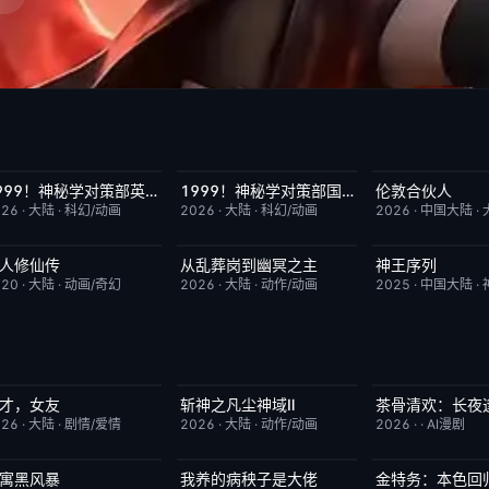
1999！神秘学对策部英语
1999！神秘学对策部国语
伦敦合伙人
更新至第3集
10.0
更新至第3集
2.0
更新至第1期
026
·
大陆
·
科幻/动画
2026
·
大陆
·
科幻/动画
2026
·
中国大陆
·
人修仙传
从乱葬岗到幽冥之主
神王序列
更新至第186集
7.9
更新至第13集
5.0
更新至第202集
020
·
大陆
·
动画/奇幻
2026
·
大陆
·
动作/动画
2025
·
中国大陆
·
才，女友
斩神之凡尘神域Ⅱ
茶骨清欢：长夜
更新至第16集
7.0
更新至第09集
4.0
完结
026
·
大陆
·
剧情/爱情
2026
·
大陆
·
动作/动画
2026
·
·
AI漫剧
寓黑风暴
我养的病秧子是大佬
金特务：本色回
更新至第08集
2.0
完结
10.0
已完结