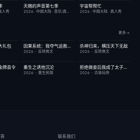
季
天赐的声音第七季
宇宙帮帮忙
10.0
今日更新
9.0
更新至第3期
3.0
真人秀
2026
·
中国大陆
·
音乐/真人秀
2026
·
中国大陆
·
真人秀
更多
大礼包
因果系统：我夺气运救苍生
杀神归来，横压天下无敌
5.0
已完结
9.0
已完结
4.0
2026
·
·
反转爽文
2026
·
·
反转爽文
金牌县令
重生之诱他沉沦
拒绝做妾后我成了太子侧妃
3.0
已完结
6.0
已完结
5.0
2026
·
·
重生民国
2026
·
·
古装仙侠
解答
联系我们