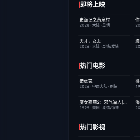
即将上映
史诡记之黄泉村
你
6月23日更新
7.0
2028
·
大陆
·
剧情
2
天才，女友
蜘
更新至第16集
7.0
2026
·
大陆
·
剧情/爱情
2
热门电影
猎虎贰
徘
今日更新
8.0
2026
·
中国大陆
·
剧情
1
魔女嘉莉2：邪气逼人[电影解说]
海
已完结
5.7
1999
·
美国
·
剧情/惊悚
2
热门影视