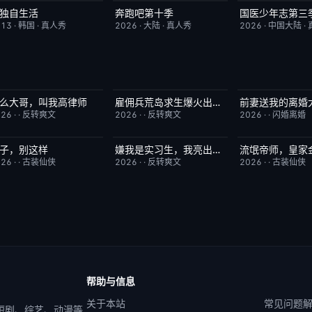
独自生活
奔跑吧第十季
国医少年志第三
昨日更新
9.0
已完结
3.0
昨日更新
013
·
韩国
·
真人秀
2026
·
大陆
·
真人秀
2026
·
中国大陆
·
么大哥，叫我高律师
雇佣兵荒岛求生爆火出圈第二季
前妻送我的离婚
已完结
6.0
已完结
6.0
已完结
026
·
·
反转爽文
2026
·
·
反转爽文
2026
·
·
闪婚离婚
子，别这样
嫌我是实习生，我亮出老板身份
流氓帝师，皇家
已完结
3.0
已完结
5.0
已完结
026
·
·
古装仙侠
2026
·
·
反转爽文
2026
·
·
古装仙侠
帮助与信息
关于本站
常见问题
 短剧、综艺、动漫等