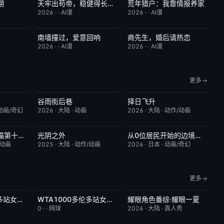
期
天牢出苟帝，稳健得长生第二季
荒年猎户：我靠情报养家
2.0
完结
8.0
完结
2.0
2026
·
·
AI漫
2026
·
·
AI漫
南墙撞过，爱意回响
商先生，婚后请热恋
5.0
完结
5.0
完结
4.0
2026
·
·
AI漫
2026
·
·
AI漫
更多
谷雨街后巷
择日飞升
6.8
更新至第03集
6.0
更新至第6集
5.0
动画/奇幻
2026
·
大陆
·
动画
2026
·
大陆
·
动作/动画
如果历史是一群喵第十三季
光阴之外
从0位居民开始的边境领主大人
2.0
更新至第34集
1.0
更新至第06集
1.0
/动画
2025
·
大陆
·
动作/动画
2026
·
日本
·
动画/奇幻
更多
WTA1000多伦多站女单第二轮：卡萨金娜VS莱巴金娜
WTA1000多伦多站女单第二轮：戴伊VS高芙
耀眼角色番综·耀眼一夏
3.0
今日更新
5.0
今日更新
8.0
0
·
·
网球
2026
·
大陆
·
真人秀