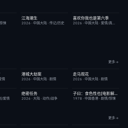
江海潮生
喜欢你我也是第六季
9.0
更新至第26集
6.0
今日更新
4.0
/惊悚
2026
·
中国大陆
·
传记/历史
2026
·
中国大陆
·
爱情/真人秀
更多
？
港城大劫案
走马观花
8.0
今日更新
7.0
今日更新
3.0
爱情
2026
·
中国大陆
·
剧情
2026
·
中国大陆
·
剧情
绝密任务
子曰：食色性也[电影解说]
6.3
昨日更新
3.0
已完结
7.0
剧/爱情
2026
·
大陆
·
动作/战争
1978
·
中国香港
·
剧情/惊悚
更多