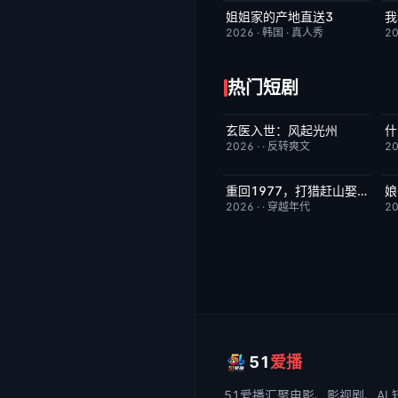
姐姐家的产地直送3
我
更新至第02集
10.0
2026
·
韩国
·
真人秀
2
热门短剧
玄医入世：风起光州
什
已完结
9.0
2026
·
·
反转爽文
2
重回1977，打猎赶山娶老婆
娘
已完结
9.0
2026
·
·
穿越年代
2
51
爱播
51爱播
汇聚电影、影视剧、AI