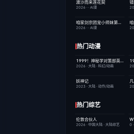
渡沙而来莲花契
完结
4.0
2026
·
·
AI漫
2
咱家剑宗团宠小师妹第三季
已完结
6.0
2026
·
·
AI漫
2
热门动漫
1999！神秘学对策部英语
更新至第3集
10.0
2026
·
大陆
·
科幻/动画
2
妖神记
凡
更新至第441集
2.0
2023
·
大陆
·
动作/动画
2
热门综艺
伦敦合伙人
更新至第1期
6.0
2026
·
中国大陆
·
大陆综艺
0