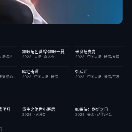
耀眼角色番综·耀眼一夏
米良与麦青
6.0
今日更新
8.0
更新至第15集
5.0
大陆综艺
2026
·
大陆
·
真人秀
2026
·
中国大陆
·
剧情/爱情
幽宅奇谭
御廷谣
4.0
已完结
10.0
更新至第21集
3.0
神魔 热血 都市
2026
·
中国大陆
·
剧情
2026
·
中国大陆
·
爱情/古装
逢明月
重生之绝世小医后
蜘蛛侠：崭新之日
10.0
完结
5.0
TC中字
7.8
2026
·
·
AI漫剧
2026
·
美国
·
动作/科幻
归
4.0