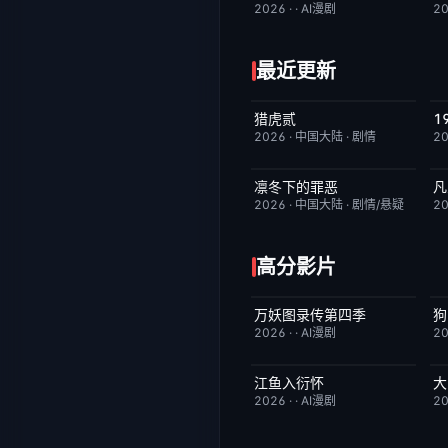
2026
·
·
AI漫剧
2
最近更新
猎虎贰
今日更新
8.0
2026
·
中国大陆
·
剧情
2
凛冬下的罪恶
凡
完结
3.0
2026
·
中国大陆
·
剧情/悬疑
2
高分影片
万妖图录传第四季
完结
10.0
2026
·
·
AI漫剧
2
江鱼入衍怀
大
完结
10.0
2026
·
·
AI漫剧
2