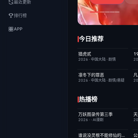
最近更新
排行榜
APP
今日推荐
猎虎贰
今日更新
8.0
2026
·
中国大陆
·
剧情
2
凛冬下的罪恶
凡
完结
3.0
2026
·
中国大陆
·
剧情/悬疑
2
热播榜
万妖图录传第三季
天
完结
10.0
2026
·
·
AI漫剧
2
谁说没灵根不能修仙的？之无灵证道第五季
公
完结
5.0