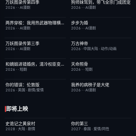
万妖图录传第四季
狗师妹驾到，带飞全宗门成团宠
完结
10.0
完结
10.0
2026
·
·
AI漫剧
2026
·
·
AI漫剧
两界穿梭：我用热武器物理横推修真界
步步为婚
完结
10.0
完结
10.0
2026
·
·
AI漫剧
2026
·
·
AI漫剧
万妖图录传第三季
万古神帝
完结
10.0
更新至第7集
10.0
2026
·
·
AI漫剧
2026
·
中国大陆
·
动作/动画
和嫡姐进错婚房，清冷权臣变忠犬
天命照骨
完结
10.0
完结
10.0
2026
·
·
短剧
2026
·
·
短剧
你的错误：伦敦版
我养的病秧子是大佬
6月23日更新
10.0
完结
10.0
2026
·
英国
·
剧情/爱情
2026
·
·
AI漫剧
即将上映
史诡记之黄泉村
你的第三
6月23日更新
7.0
更新至第02集
9.0
2028
·
大陆
·
剧情
2027
·
泰国
·
爱情/同性