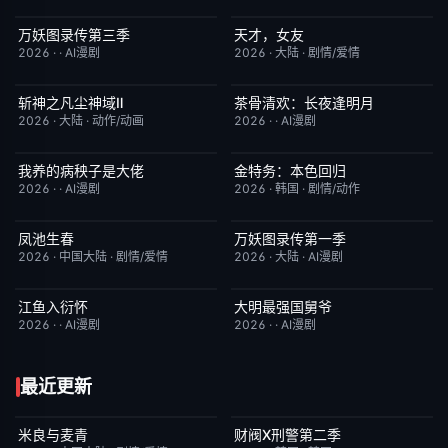
万妖图录传第三季
天才，女友
完结
10.0
更新至第16集
7.0
2026
·
·
AI漫剧
2026
·
大陆
·
剧情/爱情
斩神之凡尘神域Ⅱ
茶骨清欢：长夜逢明月
更新至第09集
4.0
完结
10.0
2026
·
大陆
·
动作/动画
2026
·
·
AI漫剧
我养的病秧子是大佬
金特务：本色回归
完结
10.0
已完结
4.0
2026
·
·
AI漫剧
2026
·
韩国
·
剧情/动作
凤池生春
万妖图录传第一季
已完结
9.0
完结
8.0
2026
·
中国大陆
·
剧情/爱情
2026
·
大陆
·
AI漫剧
江鱼入衍怀
大明最强国舅爷
完结
10.0
完结
10.0
2026
·
·
AI漫剧
2026
·
·
AI漫剧
最近更新
米良与麦青
财阀X刑警第二季
更新至第15集
5.0
更新至第01集
2.0