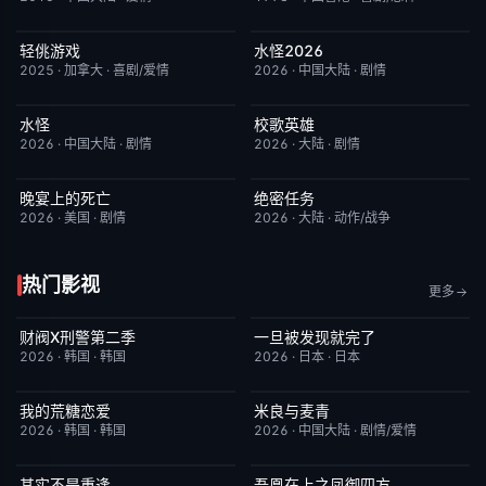
轻佻游戏
水怪2026
今日更新
6.3
今日更新
7.0
2025
·
加拿大
·
喜剧/爱情
2026
·
中国大陆
·
剧情
水怪
校歌英雄
今日更新
10.0
今日更新
5.0
2026
·
中国大陆
·
剧情
2026
·
大陆
·
剧情
晚宴上的死亡
绝密任务
今日更新
2.0
今日更新
3.0
2026
·
美国
·
剧情
2026
·
大陆
·
动作/战争
热门影视
更多
财阀X刑警第二季
一旦被发现就完了
更新至第01集
2.0
更新至第01集
6.0
2026
·
韩国
·
韩国
2026
·
日本
·
日本
我的荒糖恋爱
米良与麦青
已完结
6.0
更新至第15集
5.0
2026
·
韩国
·
韩国
2026
·
中国大陆
·
剧情/爱情
其实不是重逢
吾凰在上之凤御四方
已完结
7.0
更新至第06集
2.0