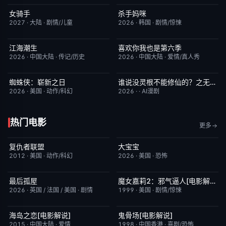
女骑手
杀手妈咪
7月15日更新
8.0
更新至第02集
9.0
2027
·
大陆
·
剧情/儿童
2026
·
韩国
·
剧情/惊悚
江海潮生
喜欢你我也是第六季
更新至第26集
6.0
今日更新
4.0
2026
·
中国大陆
·
传记/历史
2026
·
中国大陆
·
爱情/真人秀
蜘蛛侠：崭新之日
谁说没灵根不能修仙的？之无灵证道第五季
TC中字
7.8
完结
5.0
2026
·
美国
·
动作/科幻
2026
·
·
AI漫剧
热门电影
更多
复仇者联盟
大宝宝
完结
5.0
今日更新
1.0
2012
·
美国
·
动作/科幻
2026
·
美国
·
恐怖
最后孤屋
魔女嘉莉2：邪气逼人[电影解说]
HD中字
7.0
已完结
5.7
2026
·
英国 / 法国 / 美国
·
剧情
1999
·
美国
·
剧情/惊悚
海岛之恋[电影解说]
鬼骨场[电影解说]
已完结
3.4
已完结
4.6
2015
·
中国大陆
·
爱情
1998
·
中国香港
·
喜剧/恐怖