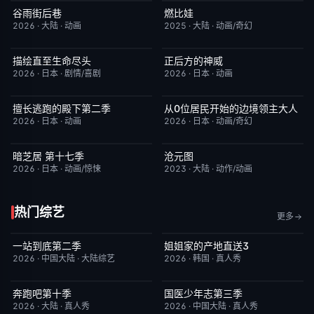
谷雨街后巷
燃比娃
更新至第2集
6.0
HD国语
6.8
2026
·
大陆
·
动画
2025
·
大陆
·
动画/奇幻
描绘直至生命尽头
正后方的神威
更新至第06集
9.0
更新至第06集
1.0
2026
·
日本
·
剧情/喜剧
2026
·
日本
·
动画
擅长逃跑的殿下第二季
从0位居民开始的边境领主大人
更新至第04集
10.0
更新至第06集
1.0
2026
·
日本
·
动画
2026
·
日本
·
动画/奇幻
暗芝居 第十七季
沧元图
更新至第3集
4.0
更新至第89集
1.0
2026
·
日本
·
动画/惊悚
2023
·
大陆
·
动作/动画
热门综艺
更多
一站到底第二季
姐姐家的产地直送3
更新至第1期
4.0
更新至第02集
10.0
2026
·
中国大陆
·
大陆综艺
2026
·
韩国
·
真人秀
奔跑吧第十季
国医少年志第三季
已完结
3.0
今日更新
10.0
2026
·
大陆
·
真人秀
2026
·
中国大陆
·
真人秀