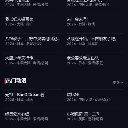
2026
·
中国大陆
·
剧情/爱情
2026
·
中国大陆
·
爱情/短片
我以纸人镇百鬼
来！金来号！
已完结
6.0
更新至第02集
8.0
2026
·
大陆
·
国产
2026
·
台湾
·
剧情
八神瑛子：上野中央署组织犯罪对策课
从现在开始，不做朋友了吧。
更新至第04集
3.0
更新至第07集
5.0
2026
·
日本
·
悬疑/犯罪
2026
·
日本
·
日本剧
大唐少年天行传
老公要求我去出轨
更新至第12集
8.0
更新至第05集
9.0
2026
·
中国大陆
·
剧情/悬疑
2026
·
日本
·
爱情/家庭
热门动漫
更多
元祖！BanG Dream酱
燃比娃
更新至第44集
8.1
今日更新
6.8
2025
·
日本
·
动画
2026
·
中国大陆
·
动画/奇幻
缔灵爱水心缠
小猪佩奇 第十二季
更新至第02集
9.0
更新至第3集
5.0
2026
·
中国大陆
·
爱情/动画
2026
·
英国
·
喜剧/动画