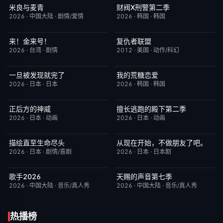
米良与麦青
财阀X刑警第二季
更新至第15集
5.0
更新至第01集
2.0
2026
·
中国大陆
·
剧情/爱情
2026
·
韩国
·
韩国
来！金来号！
复仇者联盟
更新至第02集
8.0
完结
5.0
2026
·
台湾
·
剧情
2012
·
美国
·
动作/科幻
一旦被发现就完了
我的荒糖恋爱
更新至第01集
6.0
已完结
6.0
2026
·
日本
·
日本
2026
·
韩国
·
韩国
正后方的神威
擅长逃跑的殿下第二季
更新至第06集
1.0
更新至第04集
10.0
2026
·
日本
·
动画
2026
·
日本
·
动画
描绘直至生命尽头
从现在开始，不做朋友了吧。
更新至第06集
9.0
更新至第07集
5.0
2026
·
日本
·
剧情/喜剧
2026
·
日本
·
日本剧
歌手2026
天赐的声音第七季
今日更新
8.0
今日更新
9.0
2026
·
中国大陆
·
音乐/真人秀
2026
·
中国大陆
·
音乐/真人秀
热播榜