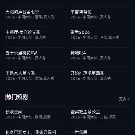
天赐的声音第七季
宇宙帮帮忙
今日更新
9.0
更新至第3期
3.0
2026
·
中国大陆
·
音乐/真人秀
2026
·
中国大陆
·
真人秀
中餐厅·南洋拾光季
歌手2026
更新至第8期
8.0
今日更新
8.0
2026
·
中国大陆
·
真人秀
2026
·
中国大陆
·
音乐/真人秀
五十公里桃花坞6
种地吧4
今日更新
7.0
今日更新
4.0
2026
·
中国大陆
·
真人秀
2026
·
中国大陆
·
真人秀
半熟恋人第五季
开始推理吧第四季
昨日更新
10.0
今日更新
5.0
2026
·
中国大陆
·
爱情/真人秀
2026
·
中国大陆
·
真人秀
热门短剧
更多
长歌莫问
幽冥教主是公主
已完结
2.0
已完结
10.0
2026
·
中国大陆
·
剧情/爱情
2026
·
中国大陆
·
古装/探案
化身窑洞女工，我掀开真相
一世枭医
完结
9.0
完结
2.0