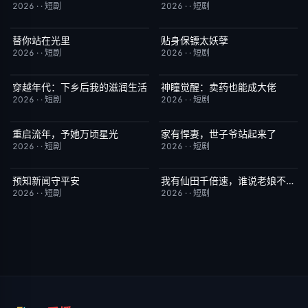
2026
·
·
短剧
2026
·
·
短剧
替你站在光里
贴身保镖太妖孽
完结
5.0
完结
7.0
2026
·
·
短剧
2026
·
·
短剧
穿越年代：下乡后我的滋润生活
神瞳觉醒：卖药也能成大佬
完结
3.0
完结
7.0
2026
·
·
短剧
2026
·
·
短剧
重启流年，予她万顷星光
家有悍妻，世子爷站起来了
完结
5.0
完结
1.0
2026
·
·
短剧
2026
·
·
短剧
预知新闻守平安
我有仙田千倍速，谁说老娘不是仙
完结
3.0
完结
6.0
2026
·
·
短剧
2026
·
·
短剧