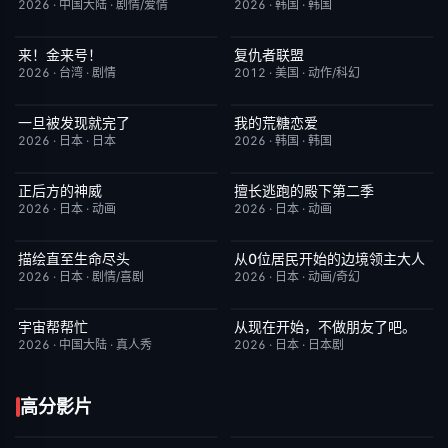
2026
·
中国大陆
·
剧情/爱情
2026
·
韩国
·
韩国
来！金来号！
复仇者联盟
更新至第02集
8.0
完结
5.0
2026
·
台湾
·
剧情
2012
·
美国
·
动作/科幻
一旦被发现就完了
我的荒糖恋爱
更新至第01集
6.0
已完结
6.0
2026
·
日本
·
日本
2026
·
韩国
·
韩国
正后方的神威
擅长逃跑的殿下第二季
更新至第06集
1.0
更新至第04集
10.0
2026
·
日本
·
动画
2026
·
日本
·
动画
描绘直至生命尽头
从0位居民开始的边境领主大人
更新至第06集
9.0
更新至第06集
1.0
2026
·
日本
·
剧情/喜剧
2026
·
日本
·
动画/奇幻
宇宙帮帮忙
从现在开始，不做朋友了吧。
更新至第3期
3.0
更新至第07集
5.0
2026
·
中国大陆
·
真人秀
2026
·
日本
·
日本剧
高分影片