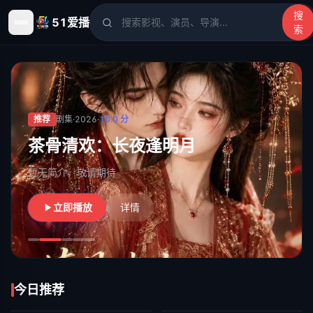
搜
51爱播
索
51爱播
- 电影、电视剧、动漫、综艺、短剧高清在线观看
推荐
剧集
·
2026
·
10.0
分
茶骨清欢：长夜逢明月
暂无简介，敬请期待
立即播放
详情
今日推荐