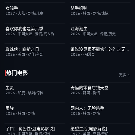
女骑手
杀手妈咪
7月15日更新
8.0
更新至第02集
9.0
2027
·
大陆
·
剧情/儿童
2026
·
韩国
·
剧情/惊悚
喜欢你我也是第六季
江海潮生
今日更新
4.0
更新至第22集
6.0
2026
·
中国大陆
·
爱情/真人秀
2026
·
中国大陆
·
传记/历史
蜘蛛侠：崭新之日
谁说没灵根不能修仙的？之无灵证道第五季
TC中字
7.8
完结
5.0
2026
·
美国
·
动作/科幻
2026
·
·
AI漫剧
热门电影
更多
生灵
奇怪的零食店钱天堂
今日更新
2.0
HD中字
6.0
2026
·
印度
·
悬疑/惊悚
2026
·
韩国
·
剧情
眼眸
网内人：无脸杀手
HD中字
10.0
今日更新
7.0
2026
·
韩国
·
剧情
2025
·
韩国
·
剧情
子曰：食色性也[电影解说]
绝望生活[电影解说]
已完结
7.0
已完结
7.8
1978
·
中国香港
·
剧情/惊悚
1977
·
美国
·
喜剧/奇幻