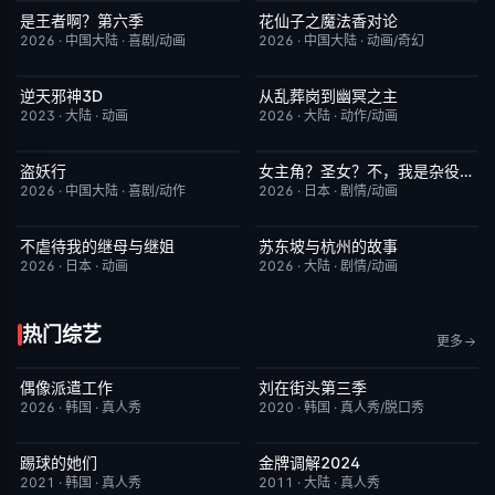
是王者啊？第六季
花仙子之魔法香对论
更新至第4集
7.0
更新至第20集
6.0
2026
·
中国大陆
·
喜剧/动画
2026
·
中国大陆
·
动画/奇幻
逆天邪神3D
从乱葬岗到幽冥之主
更新至第49集
5.0
更新至第12集
5.0
2023
·
大陆
·
动画
2026
·
大陆
·
动作/动画
盗妖行
女主角？圣女？不，我是杂役女仆（自豪）
更新至第51集
1.0
更新至第7集
10.0
2026
·
中国大陆
·
喜剧/动作
2026
·
日本
·
剧情/动画
不虐待我的继母与继姐
苏东坡与杭州的故事
更新至第05集
4.0
更新至第16集
6.0
2026
·
日本
·
动画
2026
·
大陆
·
剧情/动画
热门综艺
更多
偶像派遣工作
刘在街头第三季
已完结
6.0
昨日更新
9.3
2026
·
韩国
·
真人秀
2020
·
韩国
·
真人秀/脱口秀
踢球的她们
金牌调解2024
今日更新
10.0
昨日更新
5.9
2021
·
韩国
·
真人秀
2011
·
大陆
·
真人秀