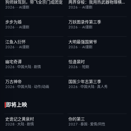
狗师妹驾到，带飞全宗门成团宠
两界穿梭：我用热武器物理横推修真界
完结
10.0
完结
10.0
2026
·
·
AI漫剧
2026
·
·
AI漫剧
步步为婚
万妖图录传第三季
完结
10.0
完结
10.0
2026
·
·
AI漫剧
2026
·
·
AI漫剧
江鱼入衍怀
大明最强国舅爷
完结
10.0
完结
10.0
2026
·
·
AI漫剧
2026
·
·
AI漫剧
幽宅奇谭
恰逢裴时
更新至第14集
10.0
完结
10.0
2026
·
中国大陆
·
剧情
2026
·
·
短剧
万古神帝
国医少年志第三季
更新至第7集
10.0
本周更新
10.0
2026
·
中国大陆
·
动作/动画
2026
·
中国大陆
·
真人秀
即将上映
史诡记之黄泉村
你的第三
6月23日更新
7.0
更新至第02集
9.0
2028
·
大陆
·
剧情
2027
·
泰国
·
爱情/同性