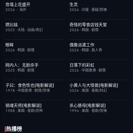
宫墙上花盛开
生灵
更新至第4集
9.0
今日更新
2.0
2026
·
·
海外
2026
·
印度
·
悬疑/惊悚
燃比娃
奇怪的零食店钱天堂
HD国语
6.8
HD中字
6.0
2025
·
大陆
·
动画/奇幻
2026
·
韩国
·
剧情
眼眸
偶像派遣工作
HD中字
10.0
已完结
6.0
2026
·
韩国
·
剧情
2026
·
韩国
·
真人秀
网内人：无脸杀手
日落下的彩虹
今日更新
7.0
更新至第6集
2.0
2025
·
韩国
·
剧情
2026
·
中国香港
·
剧情
子曰：食色性也[电影解说]
小黄人与大怪兽[电影解说]
已完结
7.0
已完结
6.7
1978
·
中国香港
·
剧情/惊悚
2026
·
美国
·
喜剧/科幻
销魂天师[电影解说]
杀心慈母[电影解说]
已完结
7.7
已完结
7.4
1988
·
美国
·
喜剧/恐怖
1994
·
美国
·
喜剧/惊悚
热播榜