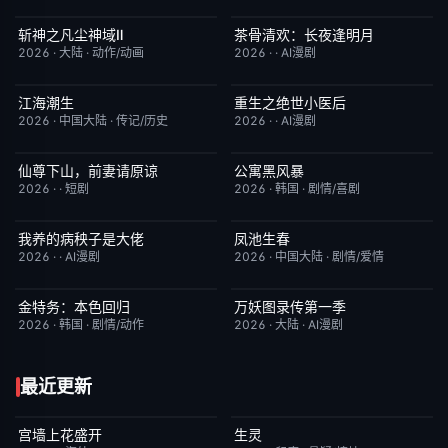
斩神之凡尘神域Ⅱ
茶骨清欢：长夜逢明月
更新至第09集
4.0
完结
10.0
2026
·
大陆
·
动作/动画
2026
·
·
AI漫剧
江海潮生
重生之绝世小医后
更新至第22集
6.0
完结
5.0
2026
·
中国大陆
·
传记/历史
2026
·
·
AI漫剧
仙尊下山，前妻请原谅
公寓黑风暴
完结
8.0
更新至第08集
2.0
2026
·
·
短剧
2026
·
韩国
·
剧情/喜剧
我养的病秧子是大佬
凤池生春
完结
10.0
已完结
9.0
2026
·
·
AI漫剧
2026
·
中国大陆
·
剧情/爱情
金特务：本色回归
万妖图录传第一季
已完结
4.0
完结
8.0
2026
·
韩国
·
剧情/动作
2026
·
大陆
·
AI漫剧
最近更新
宫墙上花盛开
生灵
更新至第4集
9.0
今日更新
2.0