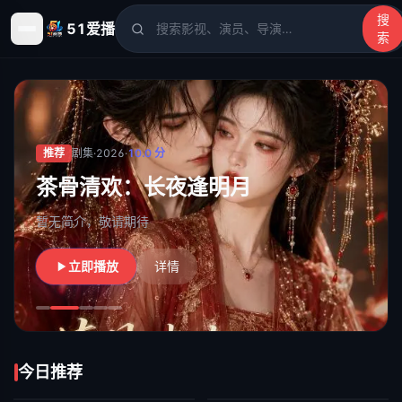
搜
51爱播
索
51爱播
- 电影、电视剧、动漫、综艺、短剧高清在线观看
推荐
剧集
·
2026
·
10.0
分
茶骨清欢：长夜逢明月
暂无简介，敬请期待
立即播放
详情
今日推荐