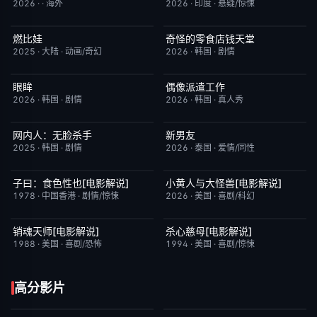
2026
·
·
海外
2026
·
印度
·
悬疑/惊悚
燃比娃
奇怪的零食店钱天堂
HD国语
6.8
HD中字
6.0
2025
·
大陆
·
动画/奇幻
2026
·
韩国
·
剧情
眼眸
偶像派遣工作
HD中字
10.0
已完结
6.0
2026
·
韩国
·
剧情
2026
·
韩国
·
真人秀
网内人：无脸杀手
新男友
今日更新
7.0
更新至第01集
10.0
2025
·
韩国
·
剧情
2026
·
泰国
·
爱情/同性
子曰：食色性也[电影解说]
小黄人与大怪兽[电影解说]
已完结
7.0
已完结
6.7
1978
·
中国香港
·
剧情/惊悚
2026
·
美国
·
喜剧/科幻
销魂天师[电影解说]
杀心慈母[电影解说]
已完结
7.7
已完结
7.4
1988
·
美国
·
喜剧/恐怖
1994
·
美国
·
喜剧/惊悚
高分影片