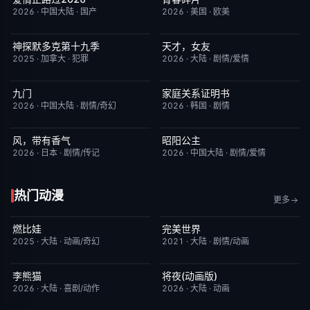
2026
·
中国大陆
·
国产
2026
·
美国
·
欧美
神探默多克第十九季
天才，女友
更新至第07集
3.0
更新至第14集
7.0
2025
·
加拿大
·
犯罪
2026
·
大陆
·
剧情/爱情
九门
家庭关系证明书
更新至第16集
2.0
更新至第23集
5.0
2026
·
中国大陆
·
剧情/奇幻
2026
·
韩国
·
剧情
风，带有香气
昭阳公主
更新至第94集
7.0
更新至第18集
5.0
2026
·
日本
·
剧情/传记
2026
·
中国大陆
·
剧情/爱情
热门动漫
更多
燃比娃
完美世界
HD国语
6.8
更新至第281集
7.2
2025
·
大陆
·
动画/奇幻
2021
·
大陆
·
剧情/动画
李熊猫
将夜(动画版)
更新至第4集
7.0
更新至第17集
9.0
2026
·
大陆
·
喜剧/动作
2026
·
大陆
·
动画