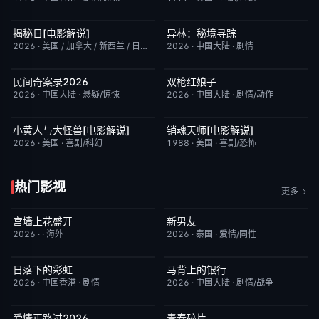
揭秘日[电影解说]
异林：秘境寻踪
已完结
6.4
今日更新
6.0
2026
·
美国 / 加拿大 / 新西兰 / 日本
·
剧情/科幻
2026
·
中国大陆
·
剧情
民间奇案录2026
双枪红娘子
更新至下集
7.0
今日更新
9.0
2026
·
中国大陆
·
悬疑/惊悚
2026
·
中国大陆
·
剧情/动作
小黄人与大怪兽[电影解说]
销魂天师[电影解说]
已完结
6.7
已完结
7.7
2026
·
美国
·
喜剧/科幻
1988
·
美国
·
喜剧/恐怖
热门影视
更多
宫墙上花盛开
新男友
更新至第4集
9.0
更新至第01集
10.0
2026
·
·
海外
2026
·
泰国
·
爱情/同性
日落下的彩虹
马背上的银行
更新至第6集
2.0
更新至第04集
5.0
2026
·
中国香港
·
剧情
2026
·
中国大陆
·
剧情/战争
爱情正路过2026
青春碎片
完结
10.0
更新至第02集
1.0