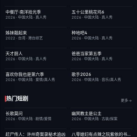
中餐厅·南洋拾光季
五十公里桃花坞6
今日更新
8.0
今日更新
7.0
2026
·
中国大陆
·
真人秀
2026
·
中国大陆
·
真人秀
姊妹靓起来
种地吧4
昨日更新
1.0
今日更新
4.0
2022
·
台湾
·
港台综艺
2026
·
中国大陆
·
真人秀
天才厨人
爸爸当家第五季
今日更新
3.0
今日更新
5.0
2026
·
中国大陆
·
真人秀
2026
·
中国大陆
·
真人秀
喜欢你我也是第六季
歌手2026
今日更新
4.0
今日更新
8.0
2026
·
中国大陆
·
爱情/真人秀
2026
·
中国大陆
·
音乐/真人秀
热门短剧
更多
长歌莫问
幽冥教主是公主
已完结
2.0
已完结
10.0
2026
·
中国大陆
·
剧情/爱情
2026
·
中国大陆
·
古装/探案
赶尸传人：许州奇案录秘术追凶
八零媳妇有点辣之阮紫依的书中梦
完结
9.0
完结
5.0