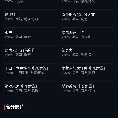
2026
·
·
海外
2026
·
印度
·
悬疑/惊悚
燃比娃
奇怪的零食店钱天堂
HD国语
6.8
HD中字
6.0
2025
·
大陆
·
动画/奇幻
2026
·
韩国
·
剧情
眼眸
偶像派遣工作
HD中字
10.0
已完结
6.0
2026
·
韩国
·
剧情
2026
·
韩国
·
真人秀
网内人：无脸杀手
新男友
今日更新
7.0
更新至第01集
10.0
2025
·
韩国
·
剧情
2026
·
泰国
·
爱情/同性
子曰：食色性也[电影解说]
小黄人与大怪兽[电影解说]
已完结
7.0
已完结
6.7
1978
·
中国香港
·
剧情/惊悚
2026
·
美国
·
喜剧/科幻
销魂天师[电影解说]
杀心慈母[电影解说]
已完结
7.7
已完结
7.4
1988
·
美国
·
喜剧/恐怖
1994
·
美国
·
喜剧/惊悚
高分影片