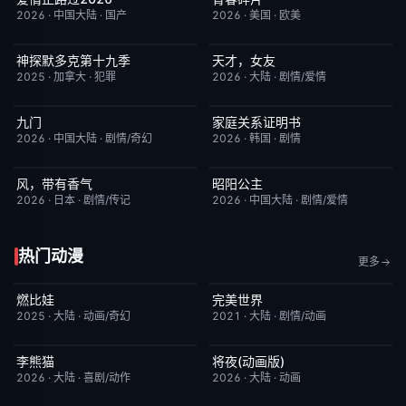
2026
·
中国大陆
·
国产
2026
·
美国
·
欧美
神探默多克第十九季
天才，女友
更新至第07集
3.0
更新至第14集
7.0
2025
·
加拿大
·
犯罪
2026
·
大陆
·
剧情/爱情
九门
家庭关系证明书
更新至第16集
2.0
更新至第23集
5.0
2026
·
中国大陆
·
剧情/奇幻
2026
·
韩国
·
剧情
风，带有香气
昭阳公主
更新至第94集
7.0
更新至第18集
5.0
2026
·
日本
·
剧情/传记
2026
·
中国大陆
·
剧情/爱情
热门动漫
更多
燃比娃
完美世界
HD国语
6.8
更新至第281集
7.2
2025
·
大陆
·
动画/奇幻
2021
·
大陆
·
剧情/动画
李熊猫
将夜(动画版)
更新至第4集
7.0
更新至第17集
9.0
2026
·
大陆
·
喜剧/动作
2026
·
大陆
·
动画