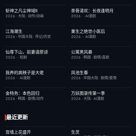
斩神之凡尘神域Ⅱ
茶骨清欢：长夜逢明月
更新至第09集
4.0
完结
10.0
2026
·
大陆
·
动作/动画
2026
·
·
AI漫剧
江海潮生
重生之绝世小医后
更新至第22集
6.0
完结
5.0
2026
·
中国大陆
·
传记/历史
2026
·
·
AI漫剧
仙尊下山，前妻请原谅
公寓黑风暴
完结
8.0
更新至第08集
2.0
2026
·
·
短剧
2026
·
韩国
·
剧情/喜剧
我养的病秧子是大佬
凤池生春
完结
10.0
已完结
9.0
2026
·
·
AI漫剧
2026
·
中国大陆
·
剧情/爱情
金特务：本色回归
万妖图录传第一季
已完结
4.0
完结
8.0
2026
·
韩国
·
剧情/动作
2026
·
大陆
·
AI漫剧
最近更新
宫墙上花盛开
生灵
更新至第4集
9.0
今日更新
2.0