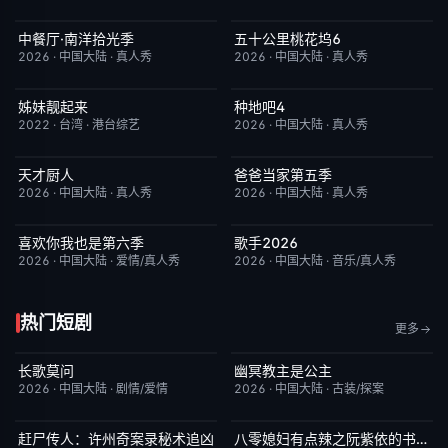
中餐厅·南洋拾光季
五十公里桃花坞6
今日更新
8.0
今日更新
7.0
2026
·
中国大陆
·
真人秀
2026
·
中国大陆
·
真人秀
姊妹靓起来
种地吧4
昨日更新
1.0
今日更新
4.0
2022
·
台湾
·
港台综艺
2026
·
中国大陆
·
真人秀
天才厨人
爸爸当家第五季
今日更新
3.0
今日更新
5.0
2026
·
中国大陆
·
真人秀
2026
·
中国大陆
·
真人秀
喜欢你我也是第六季
歌手2026
今日更新
4.0
今日更新
8.0
2026
·
中国大陆
·
爱情/真人秀
2026
·
中国大陆
·
音乐/真人秀
热门短剧
更多
长歌莫问
幽冥教主是公主
已完结
2.0
已完结
10.0
2026
·
中国大陆
·
剧情/爱情
2026
·
中国大陆
·
古装/探案
赶尸传人：许州奇案录秘术追凶
八零媳妇有点辣之阮紫依的书中梦
完结
9.0
完结
5.0