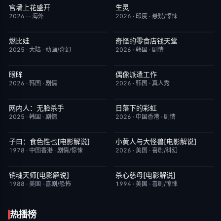
宫墙上花盛开
生灵
更新至第4集
9.0
今日更新
2.0
2026
·
·
海外
2026
·
印度
·
悬疑/惊悚
燃比娃
奇怪的零食店钱天堂
HD国语
6.8
HD中字
6.0
2025
·
大陆
·
动画/奇幻
2026
·
韩国
·
剧情
眼眸
偶像派遣工作
HD中字
10.0
已完结
6.0
2026
·
韩国
·
剧情
2026
·
韩国
·
真人秀
网内人：无脸杀手
日落下的彩虹
今日更新
7.0
更新至第6集
2.0
2025
·
韩国
·
剧情
2026
·
中国香港
·
剧情
子曰：食色性也[电影解说]
小黄人与大怪兽[电影解说]
已完结
7.0
已完结
6.7
1978
·
中国香港
·
剧情/惊悚
2026
·
美国
·
喜剧/科幻
销魂天师[电影解说]
杀心慈母[电影解说]
已完结
7.7
已完结
7.4
1988
·
美国
·
喜剧/恐怖
1994
·
美国
·
喜剧/惊悚
热播榜