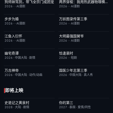
狗师妹驾到，带飞全宗门成团宠
两界穿梭：我用热武器物理横推修真界
完结
10.0
完结
10.0
2026
·
·
AI漫剧
2026
·
·
AI漫剧
步步为婚
万妖图录传第三季
完结
10.0
完结
10.0
2026
·
·
AI漫剧
2026
·
·
AI漫剧
江鱼入衍怀
大明最强国舅爷
完结
10.0
完结
10.0
2026
·
·
AI漫剧
2026
·
·
AI漫剧
幽宅奇谭
恰逢裴时
更新至第14集
10.0
完结
10.0
2026
·
中国大陆
·
剧情
2026
·
·
短剧
万古神帝
国医少年志第三季
更新至第7集
10.0
本周更新
10.0
2026
·
中国大陆
·
动作/动画
2026
·
中国大陆
·
真人秀
即将上映
史诡记之黄泉村
你的第三
6月23日更新
7.0
更新至第02集
9.0
2028
·
大陆
·
剧情
2027
·
泰国
·
爱情/同性