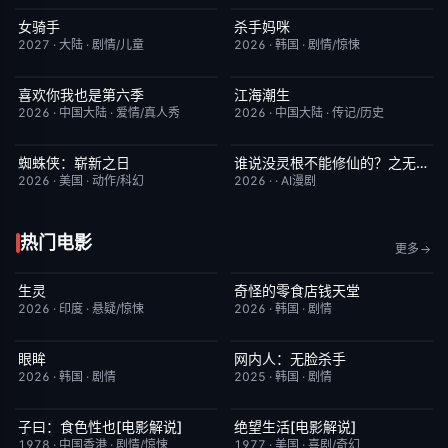
女骑手
杀手妈咪
7月15日更新
8.0
更新至第02集
9.0
2027
·
大陆
·
剧情/儿童
2026
·
韩国
·
剧情/惊悚
喜欢你我也是第六季
江海潮生
今日更新
4.0
更新至第22集
6.0
2026
·
中国大陆
·
爱情/真人秀
2026
·
中国大陆
·
传记/历史
蜘蛛侠：崭新之日
谁说没灵根不能修仙的？之无灵证道第五季
TC中字
7.8
完结
5.0
2026
·
美国
·
动作/科幻
2026
·
·
AI漫剧
热门电影
更多
生灵
奇怪的零食店钱天堂
今日更新
2.0
HD中字
6.0
2026
·
印度
·
悬疑/惊悚
2026
·
韩国
·
剧情
眼眸
网内人：无脸杀手
HD中字
10.0
今日更新
7.0
2026
·
韩国
·
剧情
2025
·
韩国
·
剧情
子曰：食色性也[电影解说]
绝望生活[电影解说]
已完结
7.0
已完结
7.8
1978
·
中国香港
·
剧情/惊悚
1977
·
美国
·
喜剧/奇幻