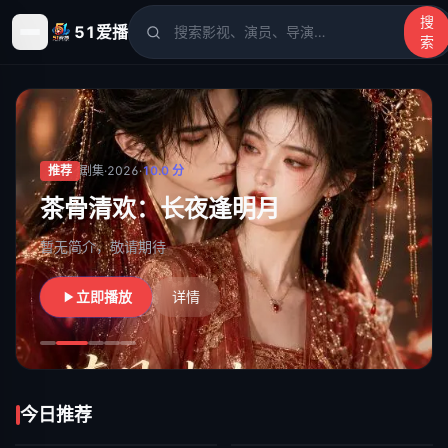
搜
51爱播
索
51爱播
- 电影、电视剧、动漫、综艺、短剧高清在线观看
推荐
剧集
·
2026
·
10.0
分
茶骨清欢：长夜逢明月
暂无简介，敬请期待
立即播放
详情
今日推荐