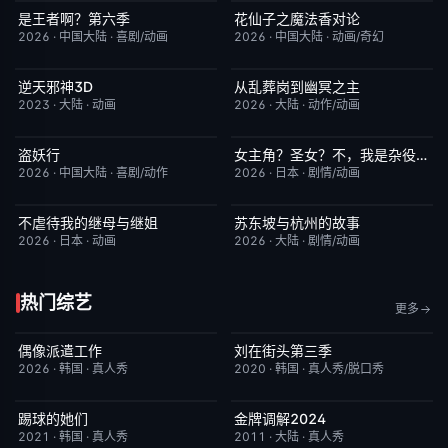
是王者啊？第六季
花仙子之魔法香对论
更新至第4集
7.0
更新至第20集
6.0
2026
·
中国大陆
·
喜剧/动画
2026
·
中国大陆
·
动画/奇幻
逆天邪神3D
从乱葬岗到幽冥之主
更新至第49集
5.0
更新至第12集
5.0
2023
·
大陆
·
动画
2026
·
大陆
·
动作/动画
盗妖行
女主角？圣女？不，我是杂役女仆（自豪）
更新至第51集
1.0
更新至第7集
10.0
2026
·
中国大陆
·
喜剧/动作
2026
·
日本
·
剧情/动画
不虐待我的继母与继姐
苏东坡与杭州的故事
更新至第05集
4.0
更新至第16集
6.0
2026
·
日本
·
动画
2026
·
大陆
·
剧情/动画
热门综艺
更多
偶像派遣工作
刘在街头第三季
已完结
6.0
昨日更新
9.3
2026
·
韩国
·
真人秀
2020
·
韩国
·
真人秀/脱口秀
踢球的她们
金牌调解2024
今日更新
10.0
昨日更新
5.9
2021
·
韩国
·
真人秀
2011
·
大陆
·
真人秀