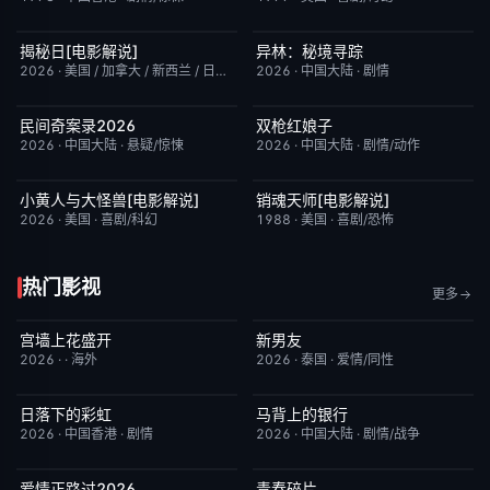
揭秘日[电影解说]
异林：秘境寻踪
已完结
6.4
今日更新
6.0
2026
·
美国 / 加拿大 / 新西兰 / 日本
·
剧情/科幻
2026
·
中国大陆
·
剧情
民间奇案录2026
双枪红娘子
更新至下集
7.0
今日更新
9.0
2026
·
中国大陆
·
悬疑/惊悚
2026
·
中国大陆
·
剧情/动作
小黄人与大怪兽[电影解说]
销魂天师[电影解说]
已完结
6.7
已完结
7.7
2026
·
美国
·
喜剧/科幻
1988
·
美国
·
喜剧/恐怖
热门影视
更多
宫墙上花盛开
新男友
更新至第4集
9.0
更新至第01集
10.0
2026
·
·
海外
2026
·
泰国
·
爱情/同性
日落下的彩虹
马背上的银行
更新至第6集
2.0
更新至第04集
5.0
2026
·
中国香港
·
剧情
2026
·
中国大陆
·
剧情/战争
爱情正路过2026
青春碎片
完结
10.0
更新至第02集
1.0