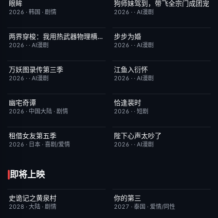
眼眸
狗师妹驾到，带飞全宗门成团宠
HD中字
10.0
完结
10.0
2026
·
韩国
·
剧情
2026
·
·
AI漫剧
两界穿梭：我用热武器物理横推修真界
步步为婚
完结
10.0
完结
10.0
2026
·
·
AI漫剧
2026
·
·
AI漫剧
万妖图录传第三季
江鱼入衍怀
完结
10.0
完结
10.0
2026
·
·
AI漫剧
2026
·
·
AI漫剧
幽宅奇谭
恰逢裴时
更新至第14集
10.0
完结
10.0
2026
·
中国大陆
·
剧情
2026
·
·
短剧
租借女友第五季
陛下心声太吵了
已完结
10.0
完结
10.0
2026
·
日本
·
喜剧/爱情
2026
·
·
AI漫剧
即将上映
史诡记之黄泉村
你的第三
6月23日更新
7.0
更新至第02集
9.0
2028
·
大陆
·
剧情
2027
·
泰国
·
爱情/同性