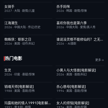
女骑手
杀手妈咪
7月15日更新
8.0
更新至第02集
9.0
2027
·
大陆
·
剧情/儿童
2026
·
韩国
·
剧情/惊悚
江海潮生
喜欢你我也是第六季
更新至第24集
6.0
今日更新
4.0
2026
·
中国大陆
·
传记/历史
2026
·
中国大陆
·
爱情/真人秀
蜘蛛侠：崭新之日
谁说没灵根不能修仙的？之无灵证道第五季
TC中字
7.8
完结
5.0
2026
·
美国
·
动作/科幻
2026
·
·
AI漫剧
热门电影
更多
生灵
小黄人与大怪兽[电影解说]
今日更新
2.0
已完结
6.7
2026
·
印度
·
悬疑/惊悚
2026
·
美国
·
喜剧/科幻
销魂天师[电影解说]
杀心慈母[电影解说]
已完结
7.7
已完结
7.4
1988
·
美国
·
喜剧/恐怖
1994
·
美国
·
喜剧/惊悚
玛露和她的情人1991[电影解说]
女人的烦恼[电影解说]
已完结
6.1
已完结
7.7
1991
·
意大利
·
剧情
1974
·
美国
·
喜剧/犯罪