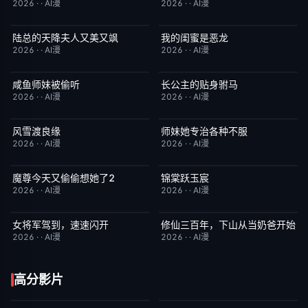
2026
·
·
AI漫
2026
·
·
AI漫
陆总的天降夫人又美又飒
我的闺蜜是恶龙
完结
9.0
完结
2.0
2026
·
·
AI漫
2026
·
·
AI漫
咸鱼师妹被偷听
长公主的贴身驸马
完结
4.0
完结
6.0
2026
·
·
AI漫
2026
·
·
AI漫
风雪渡良缘
师妹她专治各种不服
完结
9.0
完结
9.0
2026
·
·
AI漫
2026
·
·
AI漫
魔尊今天又偷偷想她了2
锦棠跃玉宸
完结
9.0
完结
7.0
2026
·
·
AI漫
2026
·
·
AI漫
女将军驾到，速速闪开
修仙三百年，下山从当奶爸开始
完结
4.0
完结
5.0
2026
·
·
AI漫
2026
·
·
AI漫
高分影片