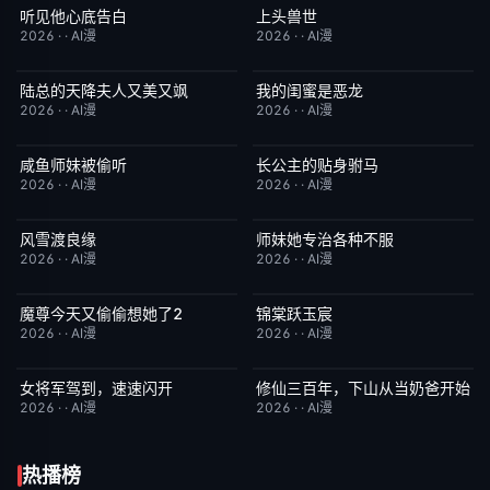
听见他心底告白
上头兽世
完结
4.0
完结
5.0
2026
·
·
AI漫
2026
·
·
AI漫
陆总的天降夫人又美又飒
我的闺蜜是恶龙
完结
9.0
完结
2.0
2026
·
·
AI漫
2026
·
·
AI漫
咸鱼师妹被偷听
长公主的贴身驸马
完结
4.0
完结
6.0
2026
·
·
AI漫
2026
·
·
AI漫
风雪渡良缘
师妹她专治各种不服
完结
9.0
完结
9.0
2026
·
·
AI漫
2026
·
·
AI漫
魔尊今天又偷偷想她了2
锦棠跃玉宸
完结
9.0
完结
7.0
2026
·
·
AI漫
2026
·
·
AI漫
女将军驾到，速速闪开
修仙三百年，下山从当奶爸开始
完结
4.0
完结
5.0
2026
·
·
AI漫
2026
·
·
AI漫
热播榜