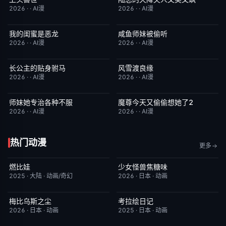
2026
·
·
AI漫
2026
·
·
AI漫
我的闺蜜是恶龙
咸鱼师妹被偷听
完结
2.0
完结
4.0
2026
·
·
AI漫
2026
·
·
AI漫
长公主的贴身驸马
风雪渡良缘
完结
6.0
完结
9.0
2026
·
·
AI漫
2026
·
·
AI漫
师妹她专治各种不服
魔尊今天又偷偷想她了2
完结
9.0
完结
9.0
2026
·
·
AI漫
2026
·
·
AI漫
热门动漫
更多
燃比娃
少女怪兽焦糖味
HD国语
6.8
更新至第06集
7.0
2025
·
大陆
·
动画/奇幻
2026
·
日本
·
动画
梅比乌斯之尘
考拉绘日记
更新至第05集
1.0
更新至第43集
2.0
2026
·
日本
·
动画
2025
·
日本
·
动画