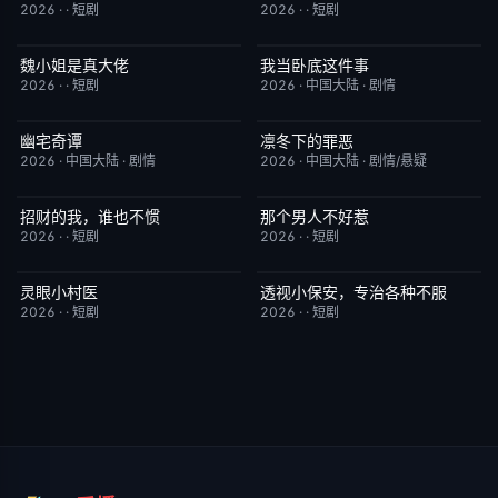
2026
·
·
短剧
2026
·
·
短剧
魏小姐是真大佬
我当卧底这件事
完结
4.0
已完结
7.0
2026
·
·
短剧
2026
·
中国大陆
·
剧情
幽宅奇谭
凛冬下的罪恶
更新至第14集
10.0
更新至第16集
3.0
2026
·
中国大陆
·
剧情
2026
·
中国大陆
·
剧情/悬疑
招财的我，谁也不惯
那个男人不好惹
完结
3.0
完结
2.0
2026
·
·
短剧
2026
·
·
短剧
灵眼小村医
透视小保安，专治各种不服
完结
7.0
完结
9.0
2026
·
·
短剧
2026
·
·
短剧