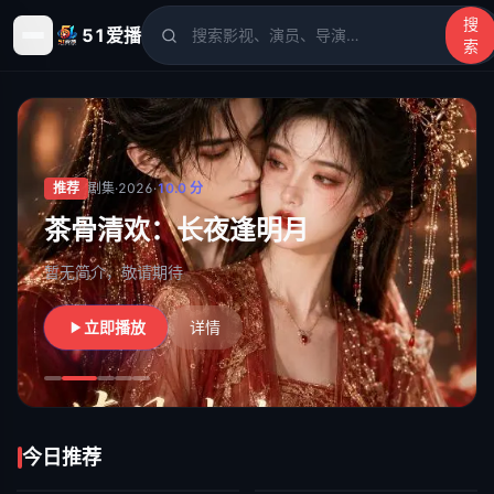
搜
51爱播
索
51爱播
- 电影、电视剧、动漫、综艺、短剧高清在线观看
推荐
剧集
·
2026
·
10.0
分
茶骨清欢：长夜逢明月
暂无简介，敬请期待
立即播放
详情
今日推荐