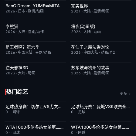
BanG Dream! YUME∞MITA
完美世界
更新至第08集
7.0
更新至第281集
7.2
2026
·
日本
·
剧情/动画
2021
·
大陆
·
剧情/动画
李熊猫
将夜(动画版)
更新至第4集
7.0
更新至第17集
9.0
2026
·
大陆
·
喜剧/动作
2026
·
大陆
·
动画
是王者啊？第六季
花仙子之魔法香对论
更新至第4集
7.0
更新至第20集
6.0
2026
·
中国大陆
·
喜剧/动画
2026
·
中国大陆
·
动画/奇幻
逆天邪神3D
苏东坡与杭州的故事
更新至第49集
5.0
更新至第16集
6.0
2023
·
大陆
·
动画
2026
·
大陆
·
剧情/动画
热门综艺
更多
足球热身赛：切尔西VS尤文图斯20260805
足球热身赛：曼城VSK联赛全明星20260805
8月7日上线
5.0
8月7日上线
8.0
0
·
·
网球
0
·
·
足球
WTA1000多伦多站女单第二轮：陶森VS巴图科娃
WTA1000多伦多站女单第二轮：萨巴伦卡VS内岛萌夏
8月7日上线
7.0
8月7日上线
6.0
0
·
·
网球
0
·
·
网球