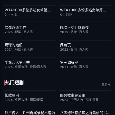
WTA1000多伦多站女单第二轮：科斯秋克VS谢博芙
WTA1000多伦多站女单第二轮：贝莱克VS斯瓦泰克
8月7日上线
5.0
8月7日上线
4.0
0
·
·
网球
0
·
·
网球
偶像派遣工作
晚吹 - 空肚講宵夜
已完结
6.0
更新至第334期
6.0
2026
·
韩国
·
真人秀
2019
·
香港
·
真人秀
踢球的她们
闹着玩
今日更新
10.0
今日更新
10.0
2021
·
韩国
·
真人秀
2022
·
台湾
·
真人秀
半熟恋人第五季
第三调解室
本周更新
10.0
今日更新
4.0
2026
·
中国大陆
·
爱情/真人秀
2011
·
大陆
·
真人秀
热门短剧
更多
长歌莫问
幽冥教主是公主
已完结
2.0
已完结
10.0
2026
·
中国大陆
·
剧情/爱情
2026
·
中国大陆
·
古装/探案
赶尸传人：许州奇案录秘术追凶
八零媳妇有点辣之阮紫依的书中梦
完结
9.0
完结
5.0