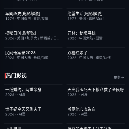
军阀趣史[电影解说]
绝望生活[电影解说]
已完结
6.6
已完结
7.8
1979
·
中国香港
·
喜剧/爱情
1977
·
美国
·
喜剧/奇幻
揭秘日[电影解说]
异林：秘境寻踪
已完结
6.4
今日更新
6.0
2026
·
美国 / 加拿大 / 新西兰 / 日本
·
剧情/科幻
2026
·
中国大陆
·
剧情
民间奇案录2026
双枪红娘子
更新至下集
7.0
今日更新
9.0
2026
·
中国大陆
·
悬疑/惊悚
2026
·
中国大陆
·
剧情/动作
热门影视
更多
一纸婚约，两重帝身
天灾我囤尽天下粮仓救了全侯府
完结
3.0
完结
2.0
2026
·
·
AI漫
2026
·
·
AI漫
世子妃今天又驯夫了
听见他心底告白
完结
6.0
完结
4.0
2026
·
·
AI漫
2026
·
·
AI漫
上头兽世
陆总的天降夫人又美又飒
完结
5.0
完结
9.0