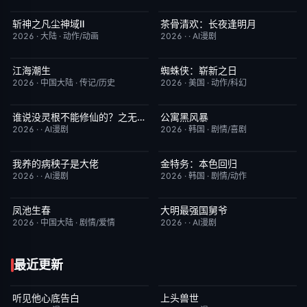
斩神之凡尘神域Ⅱ
茶骨清欢：长夜逢明月
更新至第09集
4.0
完结
10.0
2026
·
大陆
·
动作/动画
2026
·
·
AI漫剧
江海潮生
蜘蛛侠：崭新之日
更新至第24集
6.0
TC中字
7.8
2026
·
中国大陆
·
传记/历史
2026
·
美国
·
动作/科幻
谁说没灵根不能修仙的？之无灵证道第五季
公寓黑风暴
完结
5.0
更新至第08集
2.0
2026
·
·
AI漫剧
2026
·
韩国
·
剧情/喜剧
我养的病秧子是大佬
金特务：本色回归
完结
10.0
已完结
4.0
2026
·
·
AI漫剧
2026
·
韩国
·
剧情/动作
凤池生春
大明最强国舅爷
已完结
9.0
完结
10.0
2026
·
中国大陆
·
剧情/爱情
2026
·
·
AI漫剧
最近更新
听见他心底告白
上头兽世
完结
4.0
完结
5.0