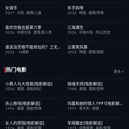
女骑手
杀手妈咪
7月15日更新
8.0
更新至第02集
9.0
2027
·
大陆
·
剧情/儿童
2026
·
韩国
·
剧情/惊悚
喜欢你我也是第六季
江海潮生
今日更新
4.0
更新至第22集
6.0
2026
·
中国大陆
·
爱情/真人秀
2026
·
中国大陆
·
传记/历史
谁说没灵根不能修仙的？之无灵证道第五季
公寓黑风暴
完结
5.0
更新至第08集
2.0
2026
·
·
AI漫剧
2026
·
韩国
·
剧情/喜剧
热门电影
更多
小黄人与大怪兽[电影解说]
销魂天师[电影解说]
已完结
6.7
已完结
7.7
2026
·
美国
·
喜剧/科幻
1988
·
美国
·
喜剧/恐怖
杀心慈母[电影解说]
玛露和她的情人1991[电影解说]
已完结
7.4
已完结
6.1
1994
·
美国
·
喜剧/惊悚
1991
·
意大利
·
剧情
女人的烦恼[电影解说]
军阀趣史[电影解说]
已完结
7.7
已完结
6.6
1974
·
美国
·
喜剧/犯罪
1979
·
中国香港
·
喜剧/爱情