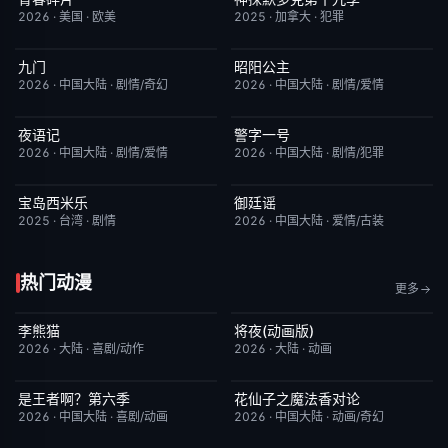
2026
·
美国
·
欧美
2025
·
加拿大
·
犯罪
九门
昭阳公主
更新至第16集
2.0
更新至第18集
5.0
2026
·
中国大陆
·
剧情/奇幻
2026
·
中国大陆
·
剧情/爱情
夜语记
警字一号
更新至第14集
3.0
更新至第24集
10.0
2026
·
中国大陆
·
剧情/爱情
2026
·
中国大陆
·
剧情/犯罪
宝岛西米乐
御廷谣
更新至第301集
1.0
更新至第19集
3.0
2025
·
台湾
·
剧情
2026
·
中国大陆
·
爱情/古装
热门动漫
更多
李熊猫
将夜(动画版)
更新至第4集
7.0
更新至第17集
9.0
2026
·
大陆
·
喜剧/动作
2026
·
大陆
·
动画
是王者啊？第六季
花仙子之魔法香对论
更新至第4集
7.0
更新至第20集
6.0
2026
·
中国大陆
·
喜剧/动画
2026
·
中国大陆
·
动画/奇幻