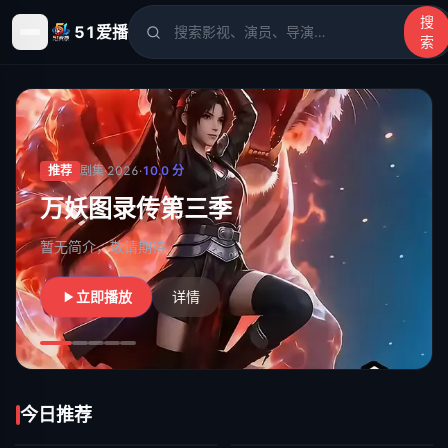
搜
51爱播
索
51爱播
- 电影、电视剧、动漫、综艺、短剧高清在线观看
推荐
剧集
·
2026
·
10.0
分
茶骨清欢：长夜逢明月
暂无简介，敬请期待
立即播放
详情
今日推荐