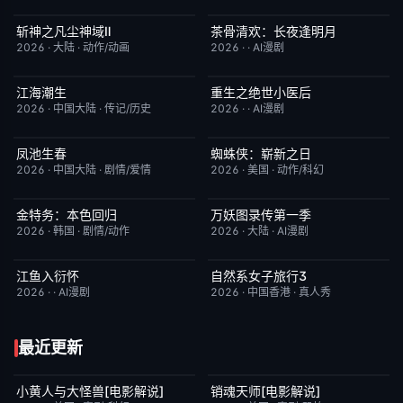
斩神之凡尘神域Ⅱ
茶骨清欢：长夜逢明月
更新至第09集
4.0
完结
10.0
2026
·
大陆
·
动作/动画
2026
·
·
AI漫剧
江海潮生
重生之绝世小医后
更新至第22集
6.0
完结
5.0
2026
·
中国大陆
·
传记/历史
2026
·
·
AI漫剧
凤池生春
蜘蛛侠：崭新之日
已完结
9.0
TC中字
7.8
2026
·
中国大陆
·
剧情/爱情
2026
·
美国
·
动作/科幻
金特务：本色回归
万妖图录传第一季
已完结
4.0
完结
8.0
2026
·
韩国
·
剧情/动作
2026
·
大陆
·
AI漫剧
江鱼入衍怀
自然系女子旅行3
完结
10.0
已完结
2.0
2026
·
·
AI漫剧
2026
·
中国香港
·
真人秀
最近更新
小黄人与大怪兽[电影解说]
销魂天师[电影解说]
已完结
6.7
已完结
7.7