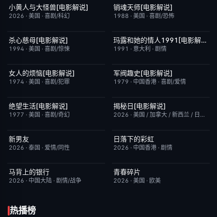
小黄人与大怪兽[电影解说]
销魂天师[电影解说]
已完结
6.7
已完结
7.7
2026
·
美国
·
喜剧/科幻
1988
·
美国
·
喜剧/恐怖
杀心慈母[电影解说]
玛露和她的情人1991[电影解说]
已完结
7.4
已完结
6.1
1994
·
美国
·
喜剧/惊悚
1991
·
意大利
·
剧情
女人的烦恼[电影解说]
军阀趣史[电影解说]
已完结
7.7
已完结
6.6
1974
·
美国
·
喜剧/犯罪
1979
·
中国香港
·
喜剧/爱情
绝望生活[电影解说]
揭秘日[电影解说]
已完结
7.8
已完结
6.4
1977
·
美国
·
喜剧/奇幻
2026
·
美国 / 加拿大 / 新西兰 / 日本
·
剧
新男友
日落下的彩虹
更新至第1集
10.0
更新至第5集
2.0
2026
·
泰国
·
爱情/同性
2026
·
中国香港
·
剧情
马背上的银行
青春碎片
更新至第04集
5.0
更新至第02集
1.0
2026
·
中国大陆
·
剧情/战争
2026
·
美国
·
欧美
热播榜