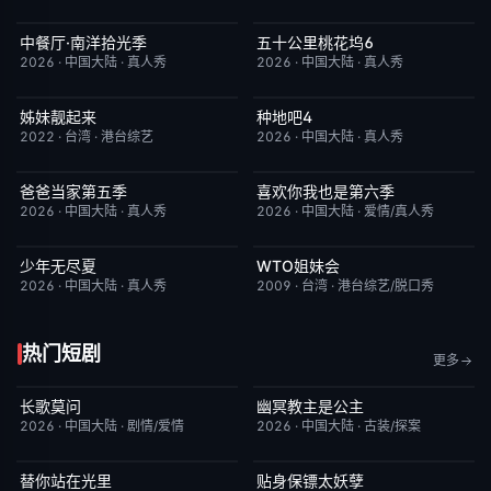
中餐厅·南洋拾光季
五十公里桃花坞6
今日更新
8.0
今日更新
7.0
2026
·
中国大陆
·
真人秀
2026
·
中国大陆
·
真人秀
姊妹靓起来
种地吧4
昨日更新
1.0
今日更新
4.0
2022
·
台湾
·
港台综艺
2026
·
中国大陆
·
真人秀
爸爸当家第五季
喜欢你我也是第六季
今日更新
5.0
今日更新
4.0
2026
·
中国大陆
·
真人秀
2026
·
中国大陆
·
爱情/真人秀
少年无尽夏
WTO姐妹会
今日更新
7.0
昨日更新
1.0
2026
·
中国大陆
·
真人秀
2009
·
台湾
·
港台综艺/脱口秀
热门短剧
更多
长歌莫问
幽冥教主是公主
已完结
2.0
已完结
10.0
2026
·
中国大陆
·
剧情/爱情
2026
·
中国大陆
·
古装/探案
替你站在光里
贴身保镖太妖孽
完结
5.0
完结
7.0