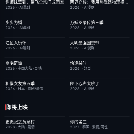
狗师妹驾到，带飞全宗门成团宠
两界穿梭：我用热武器物理横推修真界
完结
10.0
完结
10.0
2026
·
·
AI漫剧
2026
·
·
AI漫剧
步步为婚
万妖图录传第三季
完结
10.0
完结
10.0
2026
·
·
AI漫剧
2026
·
·
AI漫剧
江鱼入衍怀
大明最强国舅爷
完结
10.0
完结
10.0
2026
·
·
AI漫剧
2026
·
·
AI漫剧
幽宅奇谭
恰逢裴时
更新至第14集
10.0
完结
10.0
2026
·
中国大陆
·
剧情
2026
·
·
短剧
租借女友第五季
陛下心声太吵了
已完结
10.0
完结
10.0
2026
·
日本
·
喜剧/爱情
2026
·
·
AI漫剧
即将上映
史诡记之黄泉村
你的第三
6月23日更新
7.0
更新至第02集
9.0
2028
·
大陆
·
剧情
2027
·
泰国
·
爱情/同性