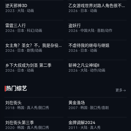
逆天邪神3D
乙女游戏世界对路人角色很不友好第二季
更新至第49集
5.0
更新至第05集
1.0
2023
·
大陆
·
动画
2026
·
日本
·
动画
雷霆三人行
盗妖行
更新至第05集
1.0
更新至第51集
1.0
2026
·
日本
·
科幻/动画
2026
·
中国大陆
·
喜剧/动作
女主角？圣女？不，我是杂役女仆（自豪）
不虐待我的继母与继姐
更新至第7集
10.0
更新至第05集
4.0
2026
·
日本
·
剧情/动画
2026
·
日本
·
动画
乡下大叔成为剑圣 第二季
斩神之凡尘神域Ⅱ
更新至第05集
4.0
更新至第09集
4.0
2026
·
日本
·
动画
2026
·
大陆
·
动作/动画
热门综艺
更多
刘在街头
黄金渔场
昨日更新
8.9
昨日更新
7.9
2018
·
韩国
·
真人秀/脱口秀
2007
·
韩国
·
脱口秀/喜剧
刘在街头第三季
金牌调解2024
昨日更新
9.3
昨日更新
5.9
2020
·
韩国
·
真人秀/脱口秀
2011
·
大陆
·
真人秀