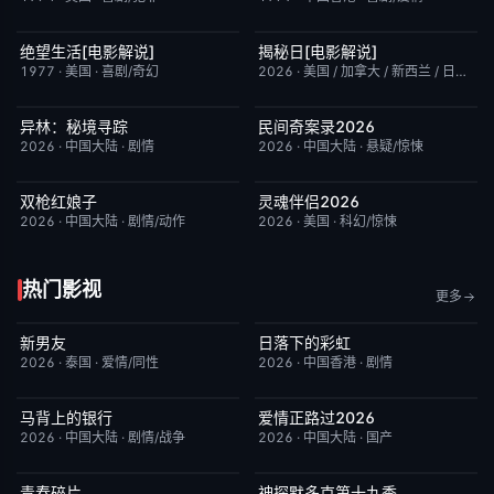
绝望生活[电影解说]
揭秘日[电影解说]
已完结
7.8
已完结
6.4
1977
·
美国
·
喜剧/奇幻
2026
·
美国 / 加拿大 / 新西兰 / 日本
·
剧
异林：秘境寻踪
民间奇案录2026
今日更新
6.0
更新至下集
7.0
2026
·
中国大陆
·
剧情
2026
·
中国大陆
·
悬疑/惊悚
双枪红娘子
灵魂伴侣2026
今日更新
9.0
昨日更新
6.0
2026
·
中国大陆
·
剧情/动作
2026
·
美国
·
科幻/惊悚
热门影视
更多
新男友
日落下的彩虹
更新至第1集
10.0
更新至第5集
2.0
2026
·
泰国
·
爱情/同性
2026
·
中国香港
·
剧情
马背上的银行
爱情正路过2026
更新至第04集
5.0
完结
10.0
2026
·
中国大陆
·
剧情/战争
2026
·
中国大陆
·
国产
青春碎片
神探默多克第十九季
更新至第02集
1.0
更新至第07集
3.0