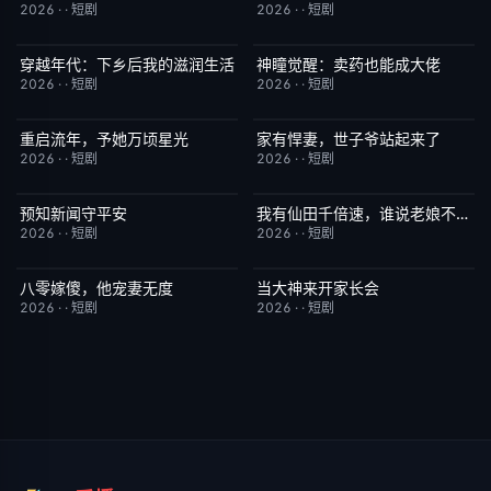
2026
·
·
短剧
2026
·
·
短剧
穿越年代：下乡后我的滋润生活
神瞳觉醒：卖药也能成大佬
完结
3.0
完结
7.0
2026
·
·
短剧
2026
·
·
短剧
重启流年，予她万顷星光
家有悍妻，世子爷站起来了
完结
5.0
完结
1.0
2026
·
·
短剧
2026
·
·
短剧
预知新闻守平安
我有仙田千倍速，谁说老娘不是仙
完结
3.0
完结
6.0
2026
·
·
短剧
2026
·
·
短剧
八零嫁傻，他宠妻无度
当大神来开家长会
完结
5.0
完结
1.0
2026
·
·
短剧
2026
·
·
短剧