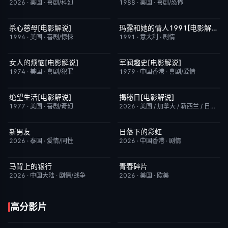
2026
·
美国
·
喜剧/科幻
1988
·
美国
·
喜剧/恐怖
杀心慈母[电影解说]
玛露和她的情人1991[电影解说]
已完结
7.4
已完结
6.1
1994
·
美国
·
喜剧/惊悚
1991
·
意大利
·
剧情
女人的烦恼[电影解说]
军阀趣史[电影解说]
已完结
7.7
已完结
6.6
1974
·
美国
·
喜剧/犯罪
1979
·
中国香港
·
喜剧/爱情
绝望生活[电影解说]
揭秘日[电影解说]
已完结
7.8
已完结
6.4
1977
·
美国
·
喜剧/奇幻
2026
·
美国 / 加拿大 / 新西兰 / 日本
·
剧
新男友
日落下的彩虹
更新至第1集
10.0
更新至第5集
2.0
2026
·
泰国
·
爱情/同性
2026
·
中国香港
·
剧情
马背上的银行
青春碎片
更新至第04集
5.0
更新至第02集
1.0
2026
·
中国大陆
·
剧情/战争
2026
·
美国
·
欧美
高分影片