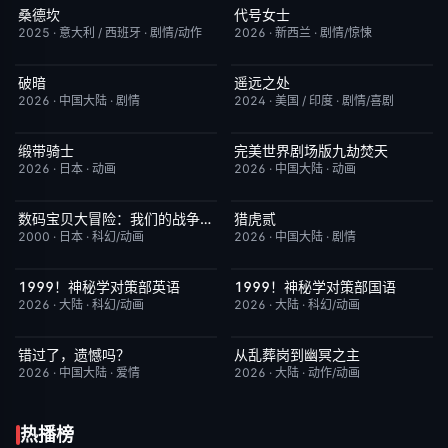
桑德坎
代号女士
完结
9.0
完结
6.0
2025
·
意大利 / 西班牙
·
剧情/动作
2026
·
新西兰
·
剧情/惊悚
破暗
遥远之处
今日更新
2.0
今日更新
5.5
2026
·
中国大陆
·
剧情
2024
·
美国 / 印度
·
剧情/喜剧
缎带骑士
完美世界剧场版九劫焚天
HD中字
1.0
今日更新
10.0
2026
·
日本
·
动画
2026
·
中国大陆
·
动画
数码宝贝大冒险：我们的战争游戏！
猎虎贰
今日更新
8.9
今日更新
8.0
2000
·
日本
·
科幻/动画
2026
·
中国大陆
·
剧情
1999！神秘学对策部英语
1999！神秘学对策部国语
更新至第3集
10.0
更新至第3集
2.0
2026
·
大陆
·
科幻/动画
2026
·
大陆
·
科幻/动画
错过了，遗憾吗？
从乱葬岗到幽冥之主
HD国语
8.0
更新至第13集
5.0
2026
·
中国大陆
·
爱情
2026
·
大陆
·
动作/动画
热播榜