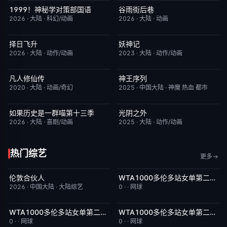
1999！神秘学对策部国语
谷雨街后巷
更新至第3集
2.0
更新至第03集
6.0
2026
·
大陆
·
科幻/动画
2026
·
大陆
·
动画
择日飞升
妖神记
更新至第6集
5.0
更新至第441集
2.0
2026
·
大陆
·
动作/动画
2023
·
大陆
·
动作/动画
凡人修仙传
神王序列
更新至第186集
7.9
更新至第202集
4.0
2020
·
大陆
·
动画/奇幻
2025
·
中国大陆
·
神魔 热血 都市
如果历史是一群喵第十三季
光阴之外
更新至第06集
2.0
更新至第34集
1.0
2026
·
大陆
·
喜剧/动画
2025
·
大陆
·
动作/动画
热门综艺
更多
伦敦合伙人
WTA1000多伦多站女单第二轮：扎拉祖阿VS费尔南德斯
今日更新
6.0
今日更新
5.0
2026
·
中国大陆
·
大陆综艺
0
·
·
网球
WTA1000多伦多站女单第二轮：帕克斯VS伊埃拉
WTA1000多伦多站女单第二轮：卡萨金娜VS莱巴金娜
今日更新
5.0
今日更新
3.0
0
·
·
网球
0
·
·
网球