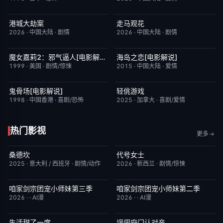
港城大劫案
走马观花
今日更新
7.0
今日更新
3.0
2026
·
中国大陆
·
剧情
2026
·
中国大陆
·
剧情
魔女嘉莉2：邪气逼人[电影解说]
海岛之恋[电影解说]
已完结
5.7
已完结
3.4
1999
·
美国
·
剧情/惊悚
2015
·
中国大陆
·
爱情
鬼骨场[电影解说]
轻佻游戏
已完结
4.6
昨日更新
6.3
1998
·
中国香港
·
喜剧/恐怖
2025
·
加拿大
·
喜剧/爱情
热门影视
更多
桑德坎
代号女士
完结
9.0
完结
6.0
2025
·
意大利 / 西班牙
·
剧情/动作
2026
·
新西兰
·
剧情/惊悚
咱家剑宗团宠小师妹第三季
咱家剑宗团宠小师妹第二季
已完结
6.0
已完结
6.0
2026
·
·
AI漫
2026
·
·
AI漫
生活甜了一度
误闯府门认对亲
完结
1.0
完结
5.0