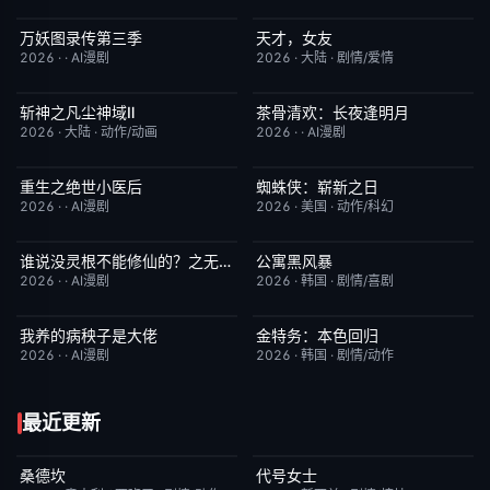
万妖图录传第三季
天才，女友
完结
10.0
更新至第18集
7.0
2026
·
·
AI漫剧
2026
·
大陆
·
剧情/爱情
斩神之凡尘神域Ⅱ
茶骨清欢：长夜逢明月
更新至第09集
4.0
完结
10.0
2026
·
大陆
·
动作/动画
2026
·
·
AI漫剧
重生之绝世小医后
蜘蛛侠：崭新之日
完结
5.0
TC中字
7.8
2026
·
·
AI漫剧
2026
·
美国
·
动作/科幻
谁说没灵根不能修仙的？之无灵证道第五季
公寓黑风暴
完结
5.0
更新至第08集
2.0
2026
·
·
AI漫剧
2026
·
韩国
·
剧情/喜剧
我养的病秧子是大佬
金特务：本色回归
完结
10.0
已完结
4.0
2026
·
·
AI漫剧
2026
·
韩国
·
剧情/动作
最近更新
桑德坎
代号女士
完结
9.0
完结
6.0