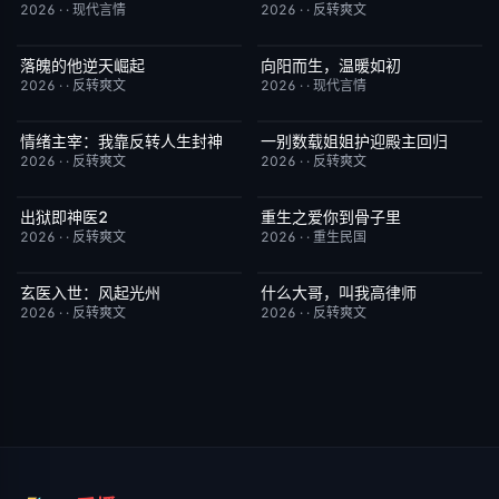
2026
·
·
现代言情
2026
·
·
反转爽文
落魄的他逆天崛起
向阳而生，温暖如初
已完结
4.0
已完结
6.0
2026
·
·
反转爽文
2026
·
·
现代言情
情绪主宰：我靠反转人生封神
一别数载姐姐护迎殿主回归
已完结
7.0
已完结
1.0
2026
·
·
反转爽文
2026
·
·
反转爽文
出狱即神医2
重生之爱你到骨子里
已完结
6.0
已完结
5.0
2026
·
·
反转爽文
2026
·
·
重生民国
玄医入世：风起光州
什么大哥，叫我高律师
已完结
9.0
已完结
6.0
2026
·
·
反转爽文
2026
·
·
反转爽文