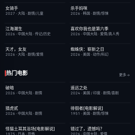
女骑手
杀手妈咪
7月15日更新
8.0
更新至第03集
9.0
2027
·
大陆
·
剧情/儿童
2026
·
韩国
·
剧情/惊悚
江海潮生
喜欢你我也是第六季
更新至第26集
6.0
今日更新
4.0
2026
·
中国大陆
·
传记/历史
2026
·
中国大陆
·
爱情/真人秀
天才，女友
蜘蛛侠：崭新之日
更新至第18集
7.0
TC中字
7.8
2026
·
大陆
·
剧情/爱情
2026
·
美国
·
动作/科幻
热门电影
更多
破暗
遥远之处
今日更新
2.0
今日更新
5.5
2026
·
中国大陆
·
剧情
2024
·
美国 / 印度
·
剧情/喜剧
猎虎贰
徘徊者[电影解说]
今日更新
8.0
已完结
6.9
2026
·
中国大陆
·
剧情
1951
·
美国
·
剧情/惊悚
怪猫土耳其浴场[电影解说]
错过了，遗憾吗？
已完结
5.9
HD国语
8.0
1975
·
日本
·
恐怖
2026
·
中国大陆
·
爱情