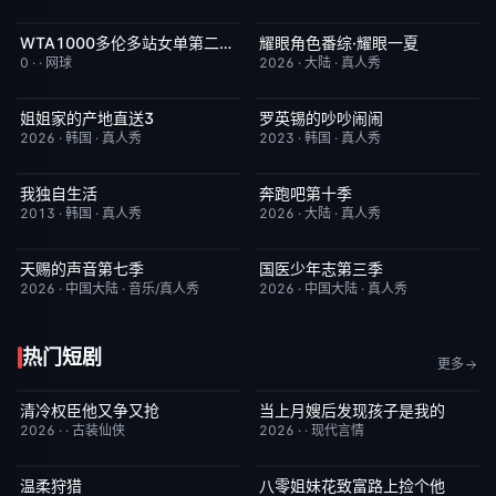
WTA1000多伦多站女单第二轮：戴伊VS高芙
耀眼角色番综·耀眼一夏
今日更新
5.0
今日更新
8.0
0
·
·
网球
2026
·
大陆
·
真人秀
姐姐家的产地直送3
罗英锡的吵吵闹闹
更新至第02集
10.0
今日更新
10.0
2026
·
韩国
·
真人秀
2023
·
韩国
·
真人秀
我独自生活
奔跑吧第十季
昨日更新
9.0
已完结
3.0
2013
·
韩国
·
真人秀
2026
·
大陆
·
真人秀
天赐的声音第七季
国医少年志第三季
今日更新
9.0
昨日更新
10.0
2026
·
中国大陆
·
音乐/真人秀
2026
·
中国大陆
·
真人秀
热门短剧
更多
清冷权臣他又争又抢
当上月嫂后发现孩子是我的
已完结
7.0
已完结
1.0
2026
·
·
古装仙侠
2026
·
·
现代言情
温柔狩猎
八零姐妹花致富路上捡个他
已完结
5.0
已完结
3.0