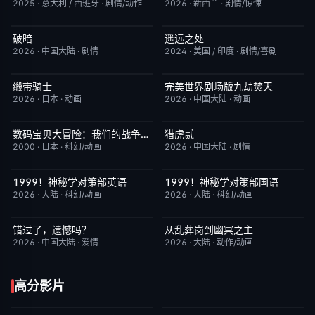
2025
·
意大利 / 西班牙
·
剧情/动作
2026
·
新西兰
·
剧情/惊悚
破暗
遥远之处
今日更新
2.0
今日更新
5.5
2026
·
中国大陆
·
剧情
2024
·
美国 / 印度
·
剧情/喜剧
缎带骑士
完美世界剧场版九劫焚天
HD中字
1.0
今日更新
10.0
2026
·
日本
·
动画
2026
·
中国大陆
·
动画
数码宝贝大冒险：我们的战争游戏！
猎虎贰
今日更新
8.9
今日更新
8.0
2000
·
日本
·
科幻/动画
2026
·
中国大陆
·
剧情
1999！神秘学对策部英语
1999！神秘学对策部国语
更新至第3集
10.0
更新至第3集
2.0
2026
·
大陆
·
科幻/动画
2026
·
大陆
·
科幻/动画
错过了，遗憾吗？
从乱葬岗到幽冥之主
HD国语
8.0
更新至第13集
5.0
2026
·
中国大陆
·
爱情
2026
·
大陆
·
动作/动画
高分影片