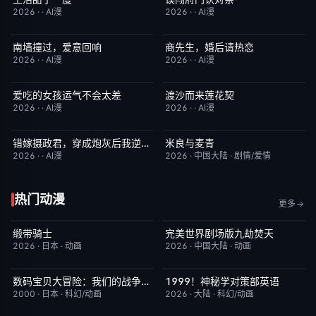
2026
·
·
AI漫
2026
·
·
AI漫
南墙撞过，爱意回响
商先生，婚后请热恋
完结
5.0
完结
4.0
2026
·
·
AI漫
2026
·
·
AI漫
爱吃的女孩运气不会太差
渡沙而来莲花契
完结
7.0
完结
4.0
2026
·
·
AI漫
2026
·
·
AI漫
错嫁摄政君，穿成炮灰后我逆天改命
米良与麦青
完结
2.0
更新至第15集
5.0
2026
·
·
AI漫
2026
·
中国大陆
·
剧情/爱情
热门动漫
更多
缎带骑士
完美世界剧场版九劫焚天
HD中字
1.0
今日更新
10.0
2026
·
日本
·
动画
2026
·
中国大陆
·
动画
数码宝贝大冒险：我们的战争游戏！
1999！神秘学对策部英语
今日更新
8.9
更新至第3集
10.0
2000
·
日本
·
科幻/动画
2026
·
大陆
·
科幻/动画