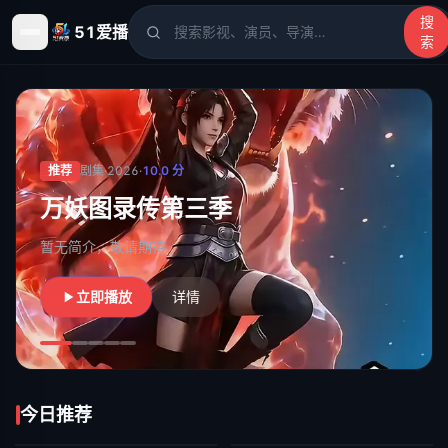
搜
51爱播
索
51爱播
- 电影、电视剧、动漫、综艺、短剧高清在线观看
推荐
剧集
·
2026
·
10.0
分
万妖图录传第三季
暂无简介，敬请期待
立即播放
详情
今日推荐