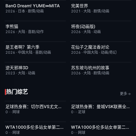
BanG Dream! YUME∞MITA
完美世界
更新至第08集
7.0
更新至第281集
7.2
2026
·
日本
·
剧情/动画
2021
·
大陆
·
剧情/动画
李熊猫
将夜(动画版)
更新至第4集
7.0
更新至第17集
9.0
2026
·
大陆
·
喜剧/动作
2026
·
大陆
·
动画
是王者啊？第六季
花仙子之魔法香对论
更新至第4集
7.0
更新至第20集
6.0
2026
·
中国大陆
·
喜剧/动画
2026
·
中国大陆
·
动画/奇幻
逆天邪神3D
苏东坡与杭州的故事
更新至第49集
5.0
更新至第16集
6.0
2023
·
大陆
·
动画
2026
·
大陆
·
剧情/动画
热门综艺
更多
足球热身赛：切尔西VS尤文图斯20260805
足球热身赛：曼城VSK联赛全明星20260805
今日更新
5.0
今日更新
8.0
0
·
·
网球
0
·
·
足球
WTA1000多伦多站女单第二轮：陶森VS巴图科娃
WTA1000多伦多站女单第二轮：萨巴伦卡VS内岛萌夏
今日更新
7.0
今日更新
6.0
0
·
·
网球
0
·
·
网球