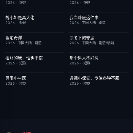
2026
·
·
短剧
2026
·
·
短剧
魏小姐是真大佬
我当卧底这件事
完结
4.0
已完结
7.0
2026
·
·
短剧
2026
·
中国大陆
·
剧情
幽宅奇谭
凛冬下的罪恶
更新至第14集
10.0
更新至第16集
3.0
2026
·
中国大陆
·
剧情
2026
·
中国大陆
·
剧情/悬疑
招财的我，谁也不惯
那个男人不好惹
完结
3.0
完结
2.0
2026
·
·
短剧
2026
·
·
短剧
灵眼小村医
透视小保安，专治各种不服
完结
7.0
完结
9.0
2026
·
·
短剧
2026
·
·
短剧