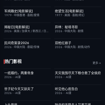
军阀趣史[电影解说]
绝望生活[电影解说]
已完结
6.6
已完结
7.8
1979
·
中国香港
·
喜剧/爱情
1977
·
美国
·
喜剧/奇幻
揭秘日[电影解说]
异林：秘境寻踪
已完结
6.4
昨日更新
6.0
2026
·
美国 / 加拿大 / 新西兰 / 日本
·
剧情/科幻
2026
·
中国大陆
·
剧情
民间奇案录2026
双枪红娘子
更新至下集
7.0
昨日更新
9.0
2026
·
中国大陆
·
悬疑/惊悚
2026
·
中国大陆
·
剧情/动作
热门影视
更多
一纸婚约，两重帝身
天灾我囤尽天下粮仓救了全侯府
完结
3.0
完结
2.0
2026
·
·
AI漫
2026
·
·
AI漫
世子妃今天又驯夫了
听见他心底告白
完结
6.0
完结
4.0
2026
·
·
AI漫
2026
·
·
AI漫
上头兽世
陆总的天降夫人又美又飒
完结
5.0
完结
9.0