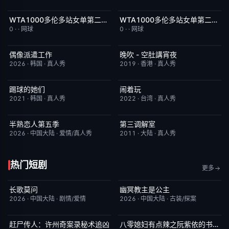
WTA1000多伦多站女单第二轮：科斯秋克VS谢博芙
WTA1000多伦多站女单第二轮：贝莱克VS斯瓦泰克
今日更新
5.0
今日更新
4.0
0
·
·
网球
0
·
·
网球
偶像派遣工作
晚吹 - 空肚講宵夜
已完结
6.0
更新至第334期
6.0
2026
·
韩国
·
真人秀
2019
·
香港
·
真人秀
踢球的她们
闹着玩
昨日更新
10.0
昨日更新
10.0
2021
·
韩国
·
真人秀
2022
·
台湾
·
真人秀
半熟恋人第五季
第三调解室
本周更新
10.0
昨日更新
4.0
2026
·
中国大陆
·
爱情/真人秀
2011
·
大陆
·
真人秀
热门短剧
更多
长歌莫问
幽冥教主是公主
已完结
2.0
已完结
10.0
2026
·
中国大陆
·
剧情/爱情
2026
·
中国大陆
·
古装/探案
赶尸传人：许州奇案录秘术追凶
八零媳妇有点辣之阮紫依的书中梦
完结
9.0
完结
5.0