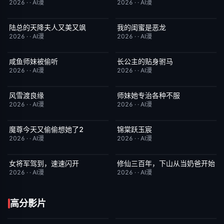
2026
·
·
AI漫
2026
·
·
AI漫
陆总的天降夫人又美又飒
我的闺蜜是恶龙
完结
9.0
完结
2.0
2026
·
·
AI漫
2026
·
·
AI漫
咸鱼师妹被偷听
长公主的贴身驸马
完结
4.0
完结
6.0
2026
·
·
AI漫
2026
·
·
AI漫
风雪渡良缘
师妹她专治各种不服
完结
9.0
完结
9.0
2026
·
·
AI漫
2026
·
·
AI漫
魔尊今天又偷偷想她了2
锦棠跃玉宸
完结
9.0
完结
7.0
2026
·
·
AI漫
2026
·
·
AI漫
女将军驾到，速速闪开
修仙三百年，下山从当奶爸开始
完结
4.0
完结
5.0
2026
·
·
AI漫
2026
·
·
AI漫
高分影片