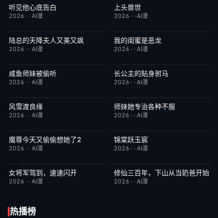
听见他心底告白
上头兽世
完结
4.0
完结
5.0
2026
·
·
AI漫
2026
·
·
AI漫
陆总的天降夫人又美又飒
我的闺蜜是恶龙
完结
9.0
完结
2.0
2026
·
·
AI漫
2026
·
·
AI漫
咸鱼师妹被偷听
长公主的贴身驸马
完结
4.0
完结
6.0
2026
·
·
AI漫
2026
·
·
AI漫
风雪渡良缘
师妹她专治各种不服
完结
9.0
完结
9.0
2026
·
·
AI漫
2026
·
·
AI漫
魔尊今天又偷偷想她了2
锦棠跃玉宸
完结
9.0
完结
7.0
2026
·
·
AI漫
2026
·
·
AI漫
女将军驾到，速速闪开
修仙三百年，下山从当奶爸开始
完结
4.0
完结
5.0
2026
·
·
AI漫
2026
·
·
AI漫
热播榜