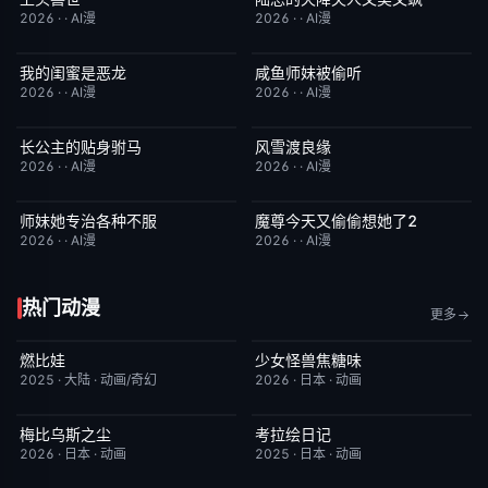
2026
·
·
AI漫
2026
·
·
AI漫
我的闺蜜是恶龙
咸鱼师妹被偷听
完结
2.0
完结
4.0
2026
·
·
AI漫
2026
·
·
AI漫
长公主的贴身驸马
风雪渡良缘
完结
6.0
完结
9.0
2026
·
·
AI漫
2026
·
·
AI漫
师妹她专治各种不服
魔尊今天又偷偷想她了2
完结
9.0
完结
9.0
2026
·
·
AI漫
2026
·
·
AI漫
热门动漫
更多
燃比娃
少女怪兽焦糖味
HD国语
6.8
更新至第06集
7.0
2025
·
大陆
·
动画/奇幻
2026
·
日本
·
动画
梅比乌斯之尘
考拉绘日记
更新至第05集
1.0
更新至第43集
2.0
2026
·
日本
·
动画
2025
·
日本
·
动画