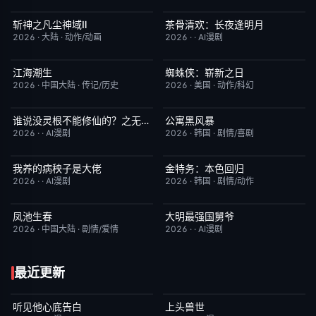
斩神之凡尘神域Ⅱ
茶骨清欢：长夜逢明月
更新至第09集
4.0
完结
10.0
2026
·
大陆
·
动作/动画
2026
·
·
AI漫剧
江海潮生
蜘蛛侠：崭新之日
更新至第24集
6.0
TC中字
7.8
2026
·
中国大陆
·
传记/历史
2026
·
美国
·
动作/科幻
谁说没灵根不能修仙的？之无灵证道第五季
公寓黑风暴
完结
5.0
更新至第08集
2.0
2026
·
·
AI漫剧
2026
·
韩国
·
剧情/喜剧
我养的病秧子是大佬
金特务：本色回归
完结
10.0
已完结
4.0
2026
·
·
AI漫剧
2026
·
韩国
·
剧情/动作
凤池生春
大明最强国舅爷
已完结
9.0
完结
10.0
2026
·
中国大陆
·
剧情/爱情
2026
·
·
AI漫剧
最近更新
听见他心底告白
上头兽世
完结
4.0
完结
5.0