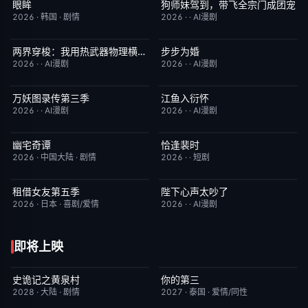
眼眸
狗师妹驾到，带飞全宗门成团宠
HD中字
10.0
完结
10.0
2026
·
韩国
·
剧情
2026
·
·
AI漫剧
两界穿梭：我用热武器物理横推修真界
步步为婚
完结
10.0
完结
10.0
2026
·
·
AI漫剧
2026
·
·
AI漫剧
万妖图录传第三季
江鱼入衍怀
完结
10.0
完结
10.0
2026
·
·
AI漫剧
2026
·
·
AI漫剧
幽宅奇谭
恰逢裴时
更新至第14集
10.0
完结
10.0
2026
·
中国大陆
·
剧情
2026
·
·
短剧
租借女友第五季
陛下心声太吵了
已完结
10.0
完结
10.0
2026
·
日本
·
喜剧/爱情
2026
·
·
AI漫剧
即将上映
史诡记之黄泉村
你的第三
6月23日更新
7.0
更新至第02集
9.0
2028
·
大陆
·
剧情
2027
·
泰国
·
爱情/同性