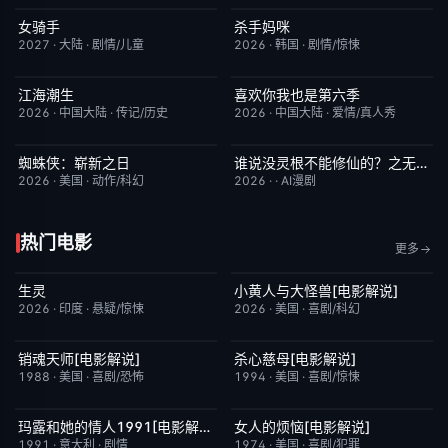
女骑手
杀手妈咪
7月15日更新
8.0
更新至第02集
9.0
2027
·
大陆
·
剧情/儿童
2026
·
韩国
·
剧情/惊悚
江海潮生
喜欢你我也是第六季
更新至第24集
6.0
昨日更新
4.0
2026
·
中国大陆
·
传记/历史
2026
·
中国大陆
·
爱情/真人秀
蜘蛛侠：崭新之日
谁说没灵根不能修仙的？之无灵证道第五季
TC中字
7.8
完结
5.0
2026
·
美国
·
动作/科幻
2026
·
·
AI漫剧
热门电影
更多
生灵
小黄人与大怪兽[电影解说]
昨日更新
2.0
已完结
6.7
2026
·
印度
·
悬疑/惊悚
2026
·
美国
·
喜剧/科幻
销魂天师[电影解说]
杀心慈母[电影解说]
已完结
7.7
已完结
7.4
1988
·
美国
·
喜剧/恐怖
1994
·
美国
·
喜剧/惊悚
玛露和她的情人1991[电影解说]
女人的烦恼[电影解说]
已完结
6.1
已完结
7.7
1991
·
意大利
·
剧情
1974
·
美国
·
喜剧/犯罪