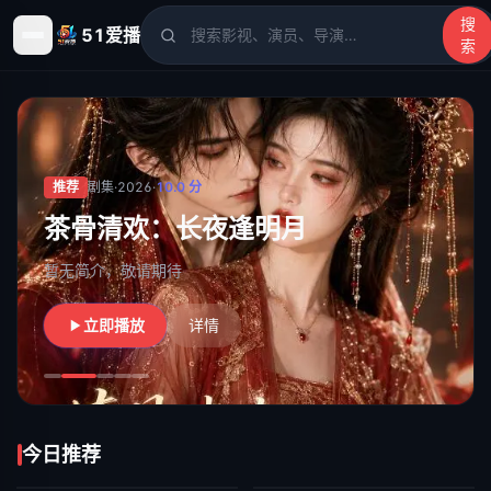
搜
51爱播
索
51爱播
- 电影、电视剧、动漫、综艺、短剧高清在线观看
推荐
剧集
·
2026
·
10.0
分
茶骨清欢：长夜逢明月
暂无简介，敬请期待
立即播放
详情
今日推荐