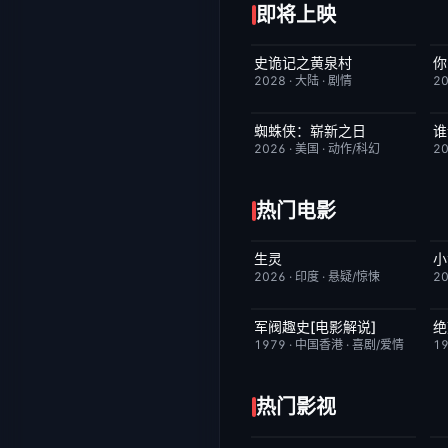
即将上映
史诡记之黄泉村
你
6月23日更新
7.0
2028
·
大陆
·
剧情
2
蜘蛛侠：崭新之日
TC中字
7.8
2026
·
美国
·
动作/科幻
2
热门电影
生灵
昨日更新
2.0
2026
·
印度
·
悬疑/惊悚
2
军阀趣史[电影解说]
绝
已完结
6.6
1979
·
中国香港
·
喜剧/爱情
1
热门影视