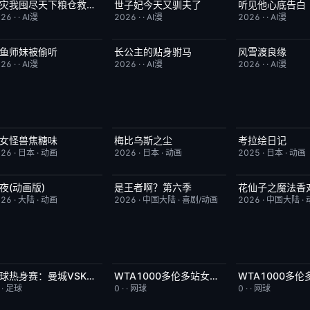
天灾我囤尽天下粮仓救了全侯府
世子妃今天又驯夫了
听见他心底告白
完结
2.0
完结
6.0
完结
026
·
·
AI漫
2026
·
·
AI漫
2026
·
·
AI漫
鱼师妹被偷听
长公主的贴身驸马
风雪渡良缘
完结
4.0
完结
6.0
完结
026
·
·
AI漫
2026
·
·
AI漫
2026
·
·
AI漫
女怪兽焦糖味
梅比乌斯之尘
考拉绘日记
更新至第06集
7.0
更新至第05集
1.0
更新至第43集
026
·
日本
·
动画
2026
·
日本
·
动画
2025
·
日本
·
动画
夜(动画版)
是王者啊？第六季
花仙子之魔法香
更新至第17集
9.0
更新至第4集
7.0
更新至第20集
026
·
大陆
·
动画
2026
·
中国大陆
·
喜剧/动画
2026
·
中国大陆
·
足球热身赛：曼城VSK联赛全明星20260805
WTA1000多伦多站女单第二轮：陶森VS巴图科娃
今日更新
8.0
今日更新
7.0
今日更新
·
·
足球
0
·
·
网球
0
·
·
网球