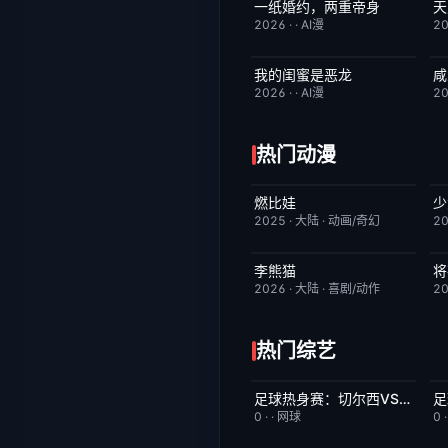
一纸婚约，两重帝身
完结
3.0
2026
·
·
AI漫
2
我的闺蜜是恶龙
咸
完结
2.0
2026
·
·
AI漫
2
热门动漫
燃比娃
少
HD国语
6.8
2025
·
大陆
·
动画/奇幻
2
李熊猫
将
更新至第4集
7.0
2026
·
大陆
·
喜剧/动作
2
热门综艺
足球热身赛：切尔西VS尤文图斯20260805
今日更新
5.0
0
·
·
网球
0