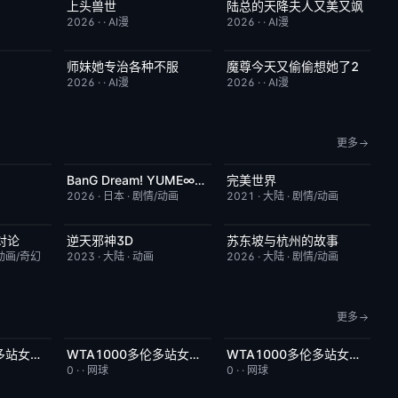
上头兽世
陆总的天降夫人又美又飒
4.0
完结
5.0
完结
9.0
2026
·
·
AI漫
2026
·
·
AI漫
师妹她专治各种不服
魔尊今天又偷偷想她了2
9.0
完结
9.0
完结
9.0
2026
·
·
AI漫
2026
·
·
AI漫
更多
BanG Dream! YUME∞MITA
完美世界
2.0
更新至第08集
7.0
更新至第281集
7.2
2026
·
日本
·
剧情/动画
2021
·
大陆
·
剧情/动画
对论
逆天邪神3D
苏东坡与杭州的故事
6.0
更新至第49集
5.0
更新至第16集
6.0
动画/奇幻
2023
·
大陆
·
动画
2026
·
大陆
·
剧情/动画
更多
WTA1000多伦多站女单第二轮：萨巴伦卡VS内岛萌夏
WTA1000多伦多站女单第二轮：科斯秋克VS谢博芙
WTA1000多伦多站女单第二轮：贝莱克VS斯瓦泰克
6.0
今日更新
5.0
今日更新
4.0
0
·
·
网球
0
·
·
网球