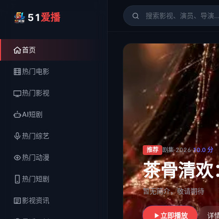
51
爱播
51爱播
- 电影、电视剧、
首页
热门电影
热门影视
AI短剧
热门综艺
推荐
剧集
·
2026
·
10.0
分
热门动漫
茶骨清欢
热门短剧
暂无简介，敬请期待
影视资讯
立即播放
详