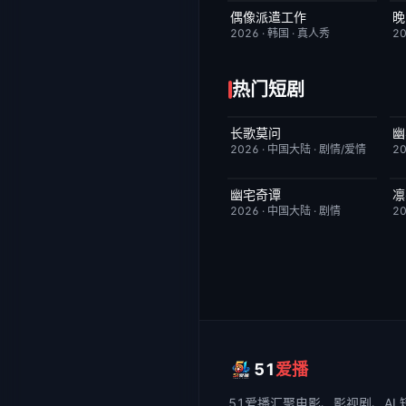
偶像派遣工作
晚
已完结
6.0
2026
·
韩国
·
真人秀
2
热门短剧
长歌莫问
幽
已完结
2.0
2026
·
中国大陆
·
剧情/爱情
2
幽宅奇谭
凛
更新至第14集
10.0
2026
·
中国大陆
·
剧情
2
51
爱播
51爱播
汇聚电影、影视剧、AI