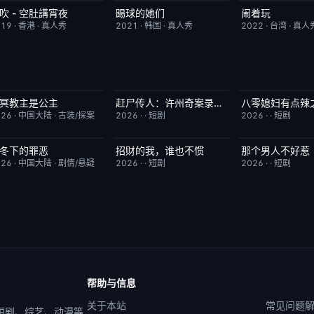
吹 - 空肚講宵夜
踢球的她们
闹着玩
更新至第334期
6.0
昨日更新
10.0
昨日更新
019
·
香港
·
真人秀
2021
·
韩国
·
真人秀
2022
·
台湾
·
真人
冥教主是公主
赶尸传人：许州奇案录秘术追凶
已完结
10.0
完结
9.0
完结
026
·
中国大陆
·
古装/探案
2026
·
·
短剧
2026
·
·
短剧
冬下的罪恶
招财的我，谁也不惯
那个男人不好惹
更新至第16集
3.0
完结
3.0
完结
026
·
中国大陆
·
剧情/悬疑
2026
·
·
短剧
2026
·
·
短剧
帮助与信息
关于本站
常见问题
 短剧、综艺、动漫等