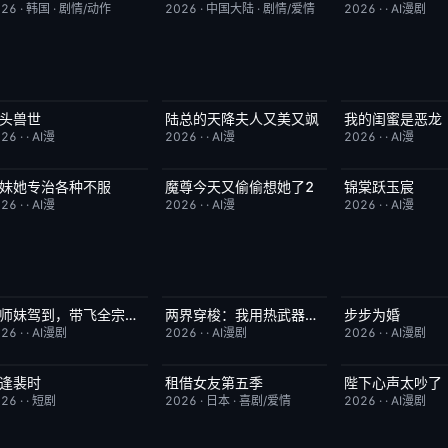
026
·
韩国
·
剧情/动作
2026
·
中国大陆
·
剧情/爱情
2026
·
·
AI漫剧
头兽世
陆总的天降夫人又美又飒
我的闺蜜是恶龙
完结
5.0
完结
9.0
完结
026
·
·
AI漫
2026
·
·
AI漫
2026
·
·
AI漫
妹她专治各种不服
魔尊今天又偷偷想她了2
锦棠跃玉宸
完结
9.0
完结
9.0
完结
026
·
·
AI漫
2026
·
·
AI漫
2026
·
·
AI漫
狗师妹驾到，带飞全宗门成团宠
两界穿梭：我用热武器物理横推修真界
步步为婚
完结
10.0
完结
10.0
完结
026
·
·
AI漫剧
2026
·
·
AI漫剧
2026
·
·
AI漫剧
逢裴时
租借女友第五季
陛下心声太吵了
完结
10.0
已完结
10.0
完结
026
·
·
短剧
2026
·
日本
·
喜剧/爱情
2026
·
·
AI漫剧