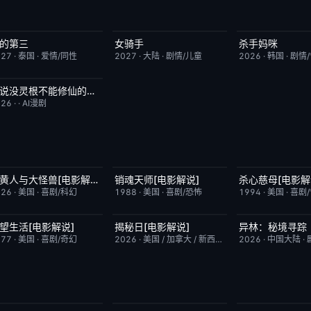
的第三
女骑手
杀手妈咪
更新至第02集
9.0
7月15日更新
8.0
更新至第02集
027
·
泰国
·
爱情/同性
2027
·
大陆
·
剧情/儿童
2026
·
韩国
·
剧情
谁说没灵根不能修仙的？之无灵证道第五季
完结
5.0
026
·
·
AI漫剧
小黄人与大怪兽[电影解说]
销魂天师[电影解说]
杀心慈母[电影解
已完结
6.7
已完结
7.7
已完结
026
·
美国
·
喜剧/科幻
1988
·
美国
·
喜剧/恐怖
1994
·
美国
·
喜剧
望生活[电影解说]
揭秘日[电影解说]
异林：秘境寻踪
已完结
7.8
已完结
6.4
昨日更新
977
·
美国
·
喜剧/奇幻
2026
·
美国 / 加拿大 / 新西兰 / 日本
2026
·
剧情/科幻
·
中国大陆
·