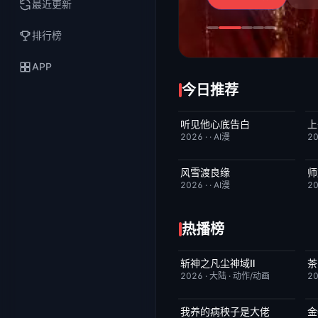
最近更新
排行榜
APP
今日推荐
听见他心底告白
上
完结
4.0
2026
·
·
AI漫
2
风雪渡良缘
师
完结
9.0
2026
·
·
AI漫
2
热播榜
斩神之凡尘神域Ⅱ
茶
更新至第09集
4.0
2026
·
大陆
·
动作/动画
2
我养的病秧子是大佬
金
完结
10.0