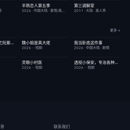
半熟恋人第五季
第三调解室
10.0
本周更新
10.0
昨日更新
4.0
秀
2026
·
中国大陆
·
爱情/真人秀
2011
·
大陆
·
真人秀
更多
八零媳妇有点辣之阮紫依的书中梦
魏小姐是真大佬
我当卧底这件事
5.0
完结
4.0
已完结
7.0
2026
·
·
短剧
2026
·
中国大陆
·
剧情
灵眼小村医
透视小保安，专治各种不服
2.0
完结
7.0
完结
9.0
2026
·
·
短剧
2026
·
·
短剧
解答
联系我们