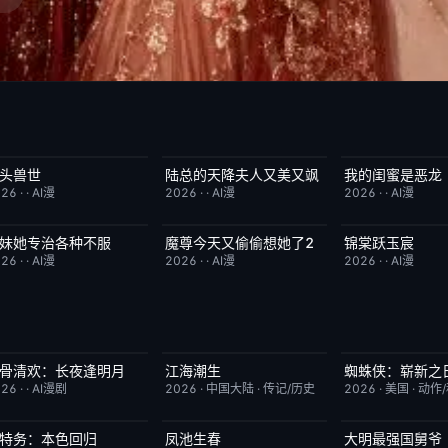
头兽世
陆总的天降夫人又美又飒
我的闺蜜是恶龙
完结
5.0
完结
9.0
完结
026
·
·
AI漫
2026
·
·
AI漫
2026
·
·
AI漫
妹她专治各种不服
魔尊今天又偷偷想她了2
锦棠跃玉宸
完结
9.0
完结
9.0
完结
026
·
·
AI漫
2026
·
·
AI漫
2026
·
·
AI漫
骨清欢：长夜逢明月
江海潮生
蜘蛛侠：崭新之
完结
10.0
更新至第24集
6.0
TC中字
026
·
·
AI漫剧
2026
·
中国大陆
·
传记/历史
2026
·
美国
·
动作
特务：本色回归
凤池生春
大明最强国舅爷
已完结
4.0
已完结
9.0
完结