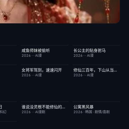
咸鱼师妹被偷听
长公主的贴身驸马
2.0
完结
4.0
完结
6.0
2026
·
·
AI漫
2026
·
·
AI漫
女将军驾到，速速闪开
修仙三百年，下山从当奶爸开始
7.0
完结
4.0
完结
5.0
2026
·
·
AI漫
2026
·
·
AI漫
日
谁说没灵根不能修仙的？之无灵证道第五季
公寓黑风暴
7.8
完结
5.0
更新至第08集
2.0
/科幻
2026
·
·
AI漫剧
2026
·
韩国
·
剧情/喜剧
10.0