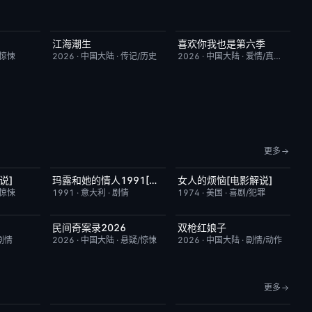
江海潮生
喜欢你我也是第六季
9.0
更新至第24集
6.0
昨日更新
4.0
/惊悚
2026
·
中国大陆
·
传记/历史
2026
·
中国大陆
·
爱情/真人秀
更多
说]
玛露和她的情人1991[电影解说]
女人的烦恼[电影解说]
7.4
已完结
6.1
已完结
7.7
/惊悚
1991
·
意大利
·
剧情
1974
·
美国
·
喜剧/犯罪
民间奇案录2026
双枪红娘子
6.0
更新至下集
7.0
昨日更新
9.0
剧情
2026
·
中国大陆
·
悬疑/惊悚
2026
·
中国大陆
·
剧情/动作
更多