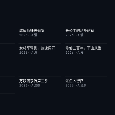
咸鱼师妹被偷听
长公主的贴身驸马
2.0
完结
4.0
完结
6.0
2026
·
·
AI漫
2026
·
·
AI漫
女将军驾到，速速闪开
修仙三百年，下山从当奶爸开始
7.0
完结
4.0
完结
5.0
2026
·
·
AI漫
2026
·
·
AI漫
万妖图录传第三季
江鱼入衍怀
10.0
完结
10.0
完结
10.0
2026
·
·
AI漫剧
2026
·
·
AI漫剧
10.0