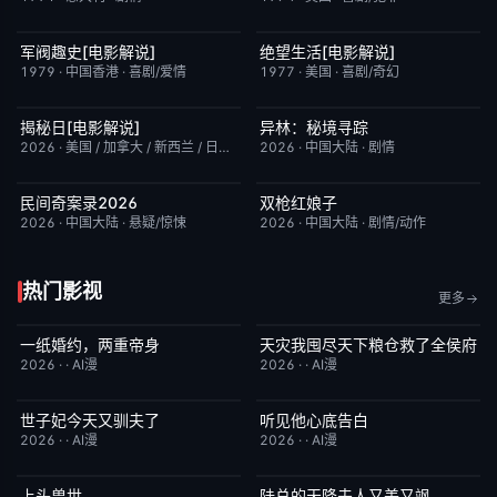
军阀趣史[电影解说]
绝望生活[电影解说]
已完结
6.6
已完结
7.8
1979
·
中国香港
·
喜剧/爱情
1977
·
美国
·
喜剧/奇幻
揭秘日[电影解说]
异林：秘境寻踪
已完结
6.4
今日更新
6.0
2026
·
美国 / 加拿大 / 新西兰 / 日本
·
剧情/科幻
2026
·
中国大陆
·
剧情
民间奇案录2026
双枪红娘子
更新至下集
7.0
今日更新
9.0
2026
·
中国大陆
·
悬疑/惊悚
2026
·
中国大陆
·
剧情/动作
热门影视
更多
一纸婚约，两重帝身
天灾我囤尽天下粮仓救了全侯府
完结
3.0
完结
2.0
2026
·
·
AI漫
2026
·
·
AI漫
世子妃今天又驯夫了
听见他心底告白
完结
6.0
完结
4.0
2026
·
·
AI漫
2026
·
·
AI漫
上头兽世
陆总的天降夫人又美又飒
完结
5.0
完结
9.0