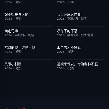
2026
·
·
短剧
2026
·
·
短剧
魏小姐是真大佬
我当卧底这件事
完结
4.0
已完结
7.0
2026
·
·
短剧
2026
·
中国大陆
·
剧情
幽宅奇谭
凛冬下的罪恶
更新至第14集
10.0
更新至第16集
3.0
2026
·
中国大陆
·
剧情
2026
·
中国大陆
·
剧情/悬疑
招财的我，谁也不惯
那个男人不好惹
完结
3.0
完结
2.0
2026
·
·
短剧
2026
·
·
短剧
灵眼小村医
透视小保安，专治各种不服
完结
7.0
完结
9.0
2026
·
·
短剧
2026
·
·
短剧