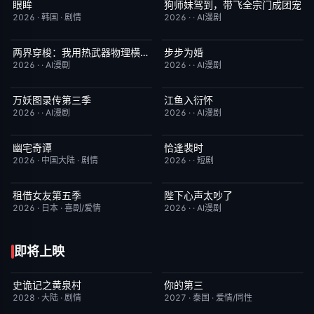
眼眸
狗师妹驾到，带飞全宗门成团宠
HD中字
10.0
完结
10.0
2026
·
韩国
·
剧情
2026
·
·
AI漫剧
两界穿梭：我用热武器物理横推修真界
步步为婚
完结
10.0
完结
10.0
2026
·
·
AI漫剧
2026
·
·
AI漫剧
万妖图录传第三季
江鱼入衍怀
完结
10.0
完结
10.0
2026
·
·
AI漫剧
2026
·
·
AI漫剧
幽宅奇谭
恰逢裴时
更新至第14集
10.0
完结
10.0
2026
·
中国大陆
·
剧情
2026
·
·
短剧
租借女友第五季
陛下心声太吵了
已完结
10.0
完结
10.0
2026
·
日本
·
喜剧/爱情
2026
·
·
AI漫剧
即将上映
史诡记之黄泉村
你的第三
6月23日更新
7.0
更新至第02集
9.0
2028
·
大陆
·
剧情
2027
·
泰国
·
爱情/同性