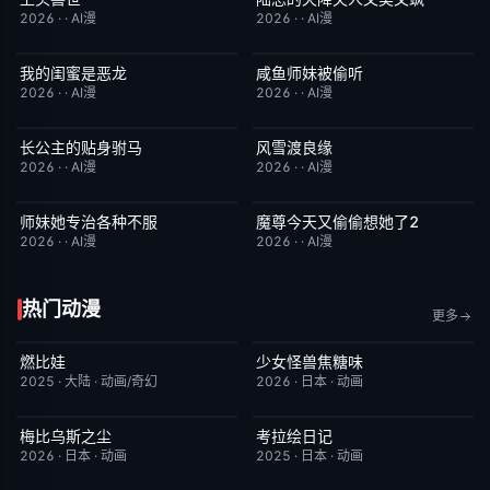
2026
·
·
AI漫
2026
·
·
AI漫
我的闺蜜是恶龙
咸鱼师妹被偷听
完结
2.0
完结
4.0
2026
·
·
AI漫
2026
·
·
AI漫
长公主的贴身驸马
风雪渡良缘
完结
6.0
完结
9.0
2026
·
·
AI漫
2026
·
·
AI漫
师妹她专治各种不服
魔尊今天又偷偷想她了2
完结
9.0
完结
9.0
2026
·
·
AI漫
2026
·
·
AI漫
热门动漫
更多
燃比娃
少女怪兽焦糖味
HD国语
6.8
更新至第06集
7.0
2025
·
大陆
·
动画/奇幻
2026
·
日本
·
动画
梅比乌斯之尘
考拉绘日记
更新至第05集
1.0
更新至第43集
2.0
2026
·
日本
·
动画
2025
·
日本
·
动画