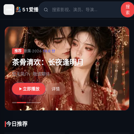
搜
51爱播
索
51爱播
- 电影、电视剧、动漫、综艺、短剧高清在线观看
推荐
剧集
·
2026
·
10.0
分
茶骨清欢：长夜逢明月
暂无简介，敬请期待
立即播放
详情
今日推荐