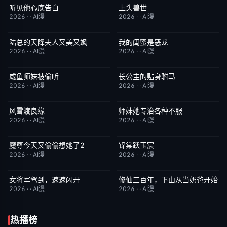
听见他心底告白
上头兽世
完结
4.0
完结
5.0
2026
·
·
AI漫
2026
·
·
AI漫
陆总的天降夫人又美又飒
我的闺蜜是恶龙
完结
9.0
完结
2.0
2026
·
·
AI漫
2026
·
·
AI漫
咸鱼师妹被偷听
长公主的贴身驸马
完结
4.0
完结
6.0
2026
·
·
AI漫
2026
·
·
AI漫
风雪渡良缘
师妹她专治各种不服
完结
9.0
完结
9.0
2026
·
·
AI漫
2026
·
·
AI漫
魔尊今天又偷偷想她了2
锦棠跃玉宸
完结
9.0
完结
7.0
2026
·
·
AI漫
2026
·
·
AI漫
女将军驾到，速速闪开
修仙三百年，下山从当奶爸开始
完结
4.0
完结
5.0
2026
·
·
AI漫
2026
·
·
AI漫
热播榜