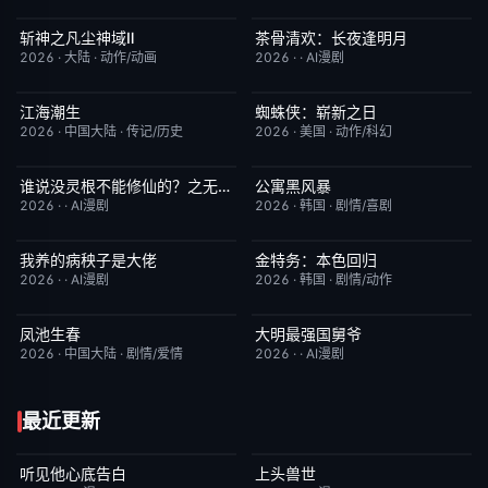
斩神之凡尘神域Ⅱ
茶骨清欢：长夜逢明月
更新至第09集
4.0
完结
10.0
2026
·
大陆
·
动作/动画
2026
·
·
AI漫剧
江海潮生
蜘蛛侠：崭新之日
更新至第24集
6.0
TC中字
7.8
2026
·
中国大陆
·
传记/历史
2026
·
美国
·
动作/科幻
谁说没灵根不能修仙的？之无灵证道第五季
公寓黑风暴
完结
5.0
更新至第08集
2.0
2026
·
·
AI漫剧
2026
·
韩国
·
剧情/喜剧
我养的病秧子是大佬
金特务：本色回归
完结
10.0
已完结
4.0
2026
·
·
AI漫剧
2026
·
韩国
·
剧情/动作
凤池生春
大明最强国舅爷
已完结
9.0
完结
10.0
2026
·
中国大陆
·
剧情/爱情
2026
·
·
AI漫剧
最近更新
听见他心底告白
上头兽世
完结
4.0
完结
5.0