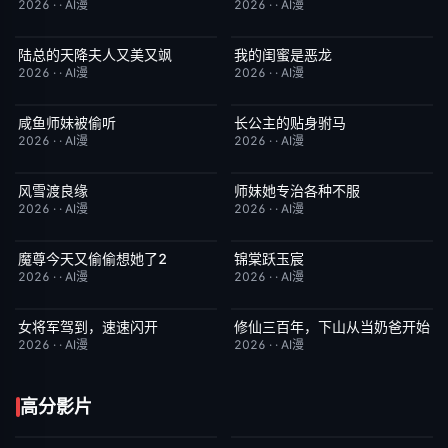
2026
·
·
AI漫
2026
·
·
AI漫
陆总的天降夫人又美又飒
我的闺蜜是恶龙
完结
9.0
完结
2.0
2026
·
·
AI漫
2026
·
·
AI漫
咸鱼师妹被偷听
长公主的贴身驸马
完结
4.0
完结
6.0
2026
·
·
AI漫
2026
·
·
AI漫
风雪渡良缘
师妹她专治各种不服
完结
9.0
完结
9.0
2026
·
·
AI漫
2026
·
·
AI漫
魔尊今天又偷偷想她了2
锦棠跃玉宸
完结
9.0
完结
7.0
2026
·
·
AI漫
2026
·
·
AI漫
女将军驾到，速速闪开
修仙三百年，下山从当奶爸开始
完结
4.0
完结
5.0
2026
·
·
AI漫
2026
·
·
AI漫
高分影片