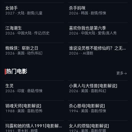
女骑手
杀手妈咪
7月15日更新
8.0
更新至第02集
9.0
2027
·
大陆
·
剧情/儿童
2026
·
韩国
·
剧情/惊悚
江海潮生
喜欢你我也是第六季
更新至第24集
6.0
今日更新
4.0
2026
·
中国大陆
·
传记/历史
2026
·
中国大陆
·
爱情/真人秀
蜘蛛侠：崭新之日
谁说没灵根不能修仙的？之无灵证道第五季
TC中字
7.8
完结
5.0
2026
·
美国
·
动作/科幻
2026
·
·
AI漫剧
热门电影
更多
生灵
小黄人与大怪兽[电影解说]
今日更新
2.0
已完结
6.7
2026
·
印度
·
悬疑/惊悚
2026
·
美国
·
喜剧/科幻
销魂天师[电影解说]
杀心慈母[电影解说]
已完结
7.7
已完结
7.4
1988
·
美国
·
喜剧/恐怖
1994
·
美国
·
喜剧/惊悚
玛露和她的情人1991[电影解说]
女人的烦恼[电影解说]
已完结
6.1
已完结
7.7
1991
·
意大利
·
剧情
1974
·
美国
·
喜剧/犯罪