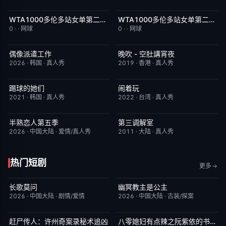
WTA1000多伦多站女单第二轮：科斯秋克VS谢博芙
WTA1000多伦多站女单第二轮：贝莱克VS斯瓦泰克
8月7日上线
5.0
8月7日上线
4.0
0
·
·
网球
0
·
·
网球
偶像派遣工作
晚吹 - 空肚講宵夜
已完结
6.0
更新至第334期
6.0
2026
·
韩国
·
真人秀
2019
·
香港
·
真人秀
踢球的她们
闹着玩
今日更新
10.0
今日更新
10.0
2021
·
韩国
·
真人秀
2022
·
台湾
·
真人秀
半熟恋人第五季
第三调解室
本周更新
10.0
今日更新
4.0
2026
·
中国大陆
·
爱情/真人秀
2011
·
大陆
·
真人秀
热门短剧
更多
长歌莫问
幽冥教主是公主
已完结
2.0
已完结
10.0
2026
·
中国大陆
·
剧情/爱情
2026
·
中国大陆
·
古装/探案
赶尸传人：许州奇案录秘术追凶
八零媳妇有点辣之阮紫依的书中梦
完结
9.0
完结
5.0