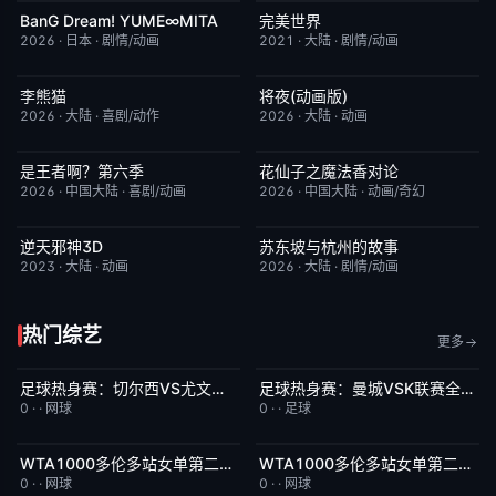
BanG Dream! YUME∞MITA
完美世界
更新至第08集
7.0
更新至第281集
7.2
2026
·
日本
·
剧情/动画
2021
·
大陆
·
剧情/动画
李熊猫
将夜(动画版)
更新至第4集
7.0
更新至第17集
9.0
2026
·
大陆
·
喜剧/动作
2026
·
大陆
·
动画
是王者啊？第六季
花仙子之魔法香对论
更新至第4集
7.0
更新至第20集
6.0
2026
·
中国大陆
·
喜剧/动画
2026
·
中国大陆
·
动画/奇幻
逆天邪神3D
苏东坡与杭州的故事
更新至第49集
5.0
更新至第16集
6.0
2023
·
大陆
·
动画
2026
·
大陆
·
剧情/动画
热门综艺
更多
足球热身赛：切尔西VS尤文图斯20260805
足球热身赛：曼城VSK联赛全明星20260805
8月7日上线
5.0
8月7日上线
8.0
0
·
·
网球
0
·
·
足球
WTA1000多伦多站女单第二轮：陶森VS巴图科娃
WTA1000多伦多站女单第二轮：萨巴伦卡VS内岛萌夏
8月7日上线
7.0
8月7日上线
6.0
0
·
·
网球
0
·
·
网球