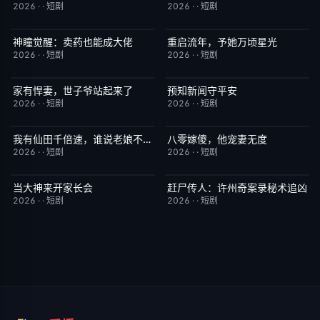
2026
·
·
短剧
2026
·
·
短剧
神瞳觉醒：卖药也能成大佬
重启流年，予她万顷星光
完结
7.0
完结
5.0
2026
·
·
短剧
2026
·
·
短剧
家有悍妻，世子爷站起来了
预知新闻守平安
完结
1.0
完结
3.0
2026
·
·
短剧
2026
·
·
短剧
我有仙田千倍速，谁说老娘不是仙
八零嫁傻，他宠妻无度
完结
6.0
完结
5.0
2026
·
·
短剧
2026
·
·
短剧
当大神来开家长会
赶尸传人：许州奇案录秘术追凶
完结
1.0
完结
9.0
2026
·
·
短剧
2026
·
·
短剧