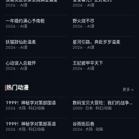
2026
·
·
AI漫
2026
·
·
AI漫
一年婚约满心予南栀
野火烧不尽
完结
2.0
完结
3.0
2026
·
·
AI漫
2026
·
·
AI漫
妖猫辞仙赴温柔
星河引路，奔赴岁岁温柔
完结
3.0
完结
9.0
2026
·
·
AI漫
2026
·
·
AI漫
心动误入总裁怀
王妃披甲平天下
完结
6.0
完结
2.0
2026
·
·
AI漫
2026
·
·
AI漫
热门动漫
更多
1999！神秘学对策部国语
数码宝贝大冒险：我们的战争游戏！
更新至第3集
2.0
本周更新
8.9
2026
·
大陆
·
科幻/动画
2000
·
日本
·
科幻/动画
1999！神秘学对策部英语
谷雨街后巷
更新至第3集
10.0
更新至第4集
6.0
2026
·
大陆
·
科幻/动画
2026
·
大陆
·
动画