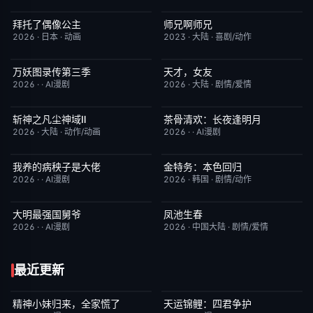
拜托了偶像公主
师兄啊师兄
更新至第19集
1.0
更新至第153集
4.0
2026
·
日本
·
动画
2023
·
大陆
·
喜剧/动作
万妖图录传第三季
天才，女友
完结
10.0
更新至第20集
7.0
2026
·
·
AI漫剧
2026
·
大陆
·
剧情/爱情
斩神之凡尘神域Ⅱ
茶骨清欢：长夜逢明月
更新至第09集
4.0
完结
10.0
2026
·
大陆
·
动作/动画
2026
·
·
AI漫剧
我养的病秧子是大佬
金特务：本色回归
完结
10.0
已完结
4.0
2026
·
·
AI漫剧
2026
·
韩国
·
剧情/动作
大明最强国舅爷
凤池生春
完结
10.0
已完结
9.0
2026
·
·
AI漫剧
2026
·
中国大陆
·
剧情/爱情
最近更新
精神小妹归来，全家慌了
天运锦鲤：四君争护
完结
7.0
完结
4.0