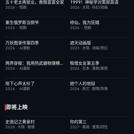
五十老太再就业，救赎首富全家
1999！神秘学对策部英语
完结
10.0
更新至第3集
10.0
2026
·
·
短剧
2026
·
大陆
·
科幻/动画
重生俄罗斯当倒爷
修仙，我为狂婿
完结
10.0
完结
10.0
2026
·
·
短剧
2026
·
·
短剧
万妖图录传第四季
遮天动画版
完结
10.0
更新至第174集
10.0
2026
·
·
AI漫剧
2023
·
大陆
·
动画/奇幻
两界穿梭：我用热武器物理横推修真界
租借女友第五季
完结
10.0
已完结
10.0
2026
·
·
AI漫剧
2026
·
日本
·
喜剧/爱情
陛下心声太吵了
她个人的地狱
完结
10.0
HD中字
10.0
2026
·
·
AI漫剧
2026
·
其它
·
剧情/惊悚
即将上映
史诡记之黄泉村
你的第三
6月23日更新
7.0
更新至第02集
9.0
2028
·
大陆
·
剧情
2027
·
泰国
·
爱情/同性