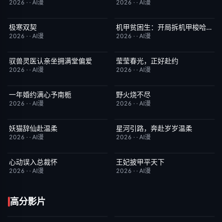
2026
·
·
AI漫
2026
·
·
AI漫
极寒双契
机甲贫困生：开局拆机甲梭哈成神
完结
8.0
完结
1.0
2026
·
·
AI漫
2026
·
·
AI漫
驭兽灵医认亲坐拥满堂偏爱
莹莹春光，正好赴约
完结
1.0
完结
9.0
2026
·
·
AI漫
2026
·
·
AI漫
一年婚约满心予南栀
野火烧不尽
完结
2.0
完结
3.0
2026
·
·
AI漫
2026
·
·
AI漫
妖猫辞仙赴温柔
星河引路，奔赴岁岁温柔
完结
3.0
完结
9.0
2026
·
·
AI漫
2026
·
·
AI漫
心动误入总裁怀
王妃披甲平天下
完结
6.0
完结
2.0
2026
·
·
AI漫
2026
·
·
AI漫
高分影片