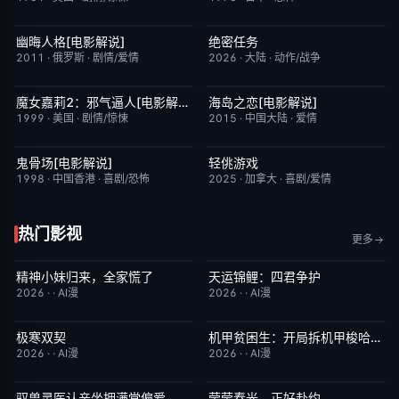
幽晦人格[电影解说]
绝密任务
已完结
6.2
昨日更新
3.0
2011
·
俄罗斯
·
剧情/爱情
2026
·
大陆
·
动作/战争
魔女嘉莉2：邪气逼人[电影解说]
海岛之恋[电影解说]
已完结
5.7
已完结
3.4
1999
·
美国
·
剧情/惊悚
2015
·
中国大陆
·
爱情
鬼骨场[电影解说]
轻佻游戏
已完结
4.6
本周更新
6.3
1998
·
中国香港
·
喜剧/恐怖
2025
·
加拿大
·
喜剧/爱情
热门影视
更多
精神小妹归来，全家慌了
天运锦鲤：四君争护
完结
7.0
完结
4.0
2026
·
·
AI漫
2026
·
·
AI漫
极寒双契
机甲贫困生：开局拆机甲梭哈成神
完结
8.0
完结
1.0
2026
·
·
AI漫
2026
·
·
AI漫
驭兽灵医认亲坐拥满堂偏爱
莹莹春光，正好赴约
完结
1.0
完结
9.0