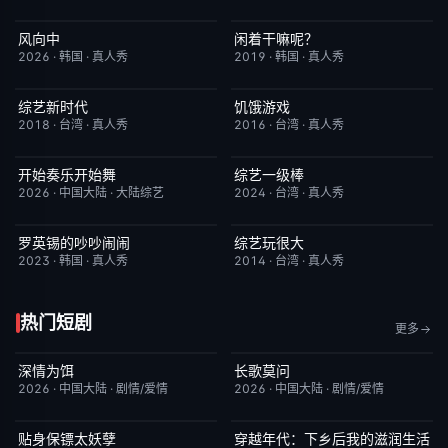
风向中
闲着干嘛呢？
更新至第02集
10.0
本周更新
4.6
2026
·
韩国
·
真人秀
2019
·
韩国
·
真人秀
综艺新时代
饥饿游戏
本周更新
7.0
昨日更新
2.0
2018
·
台湾
·
真人秀
2016
·
台湾
·
真人秀
开始奏乐开始舞
综艺一级棒
更新至第3期
9.0
本周更新
1.0
2026
·
中国大陆
·
大陆综艺
2024
·
台湾
·
真人秀
罗英锡的吵吵闹闹
综艺玩很大
本周更新
10.0
本周更新
8.9
2023
·
韩国
·
真人秀
2014
·
台湾
·
真人秀
热门短剧
更多
深情为饵
长歌莫问
更新至第6集
2.0
已完结
2.0
2026
·
中国大陆
·
剧情/爱情
2026
·
中国大陆
·
剧情/爱情
贴身保镖太妖孽
穿越年代：下乡后我的滋润生活
完结
7.0
完结
3.0