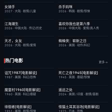
女骑手
杀手妈咪
7月15日更新
8.0
更新至第04集
9.0
2027
·
大陆
·
剧情/儿童
2026
·
韩国
·
剧情/惊悚
江海潮生
喜欢你我也是第六季
更新至第28集
6.0
昨日更新
4.0
2026
·
中国大陆
·
传记/历史
2026
·
中国大陆
·
爱情/真人秀
天才，女友
蜘蛛侠：崭新之日
更新至第20集
7.0
TC中字
7.8
2026
·
大陆
·
剧情/爱情
2026
·
美国
·
动作/科幻
热门电影
更多
诅咒1987[电影解说]
死亡之夜1945[电影解说]
已完结
6.3
已完结
8.7
1987
·
美国
·
科幻/恐怖
1945
·
英国
·
悬疑/惊悚
魔童村1960[电影解说]
遥远之处
已完结
7.2
本周更新
5.5
1960
·
英国
·
科幻/悬疑
2024
·
美国 / 印度
·
剧情/喜剧
徘徊者[电影解说]
怪猫土耳其浴场[电影解说]
已完结
6.9
已完结
5.9
1951
·
美国
·
剧情/惊悚
1975
·
日本
·
恐怖