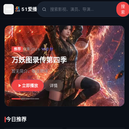
搜
51爱播
索
51爱播
- 电影、电视剧、动漫、综艺、短剧高清在线观看
推荐
剧集
·
2026
·
10.0
分
万妖图录传第四季
暂无简介，敬请期待
立即播放
详情
今日推荐