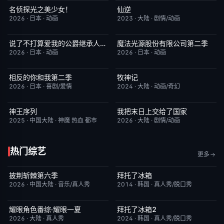
名侦探光之美少女！
仙逆
更新至第28集
7.0
更新至第153集
6.0
2026
·
日本
·
动画
2023
·
大陆
·
剧情/动画
说了不打算爱我的公爵继承人，不知为何对我宠爱有加
魔法光源股份有限公司第二季
更新至第06集
3.0
更新至第06集
1.0
2026
·
日本
·
动画
2026
·
日本
·
动画
相反的你和我第二季
牧神记
更新至第06集
10.0
更新至第95集
5.0
2026
·
日本
·
喜剧/爱情
2024
·
大陆
·
动画/奇幻
神王序列
我把末日上交给了国家
更新至第202集
4.0
更新至第32集
4.0
2025
·
中国大陆
·
神魔 热血 都市
2026
·
大陆
·
剧情/动画
热门综艺
更多
披荆斩棘第六季
拜托了冰箱
昨日更新
4.0
更新至第83集
8.4
2026
·
中国大陆
·
音乐/真人秀
2014
·
韩国
·
真人秀/脱口秀
耀眼角色番综·耀眼一夏
拜托了冰箱2
本周更新
8.0
更新至第83期
8.4
2026
·
大陆
·
真人秀
2024
·
韩国
·
真人秀/脱口秀