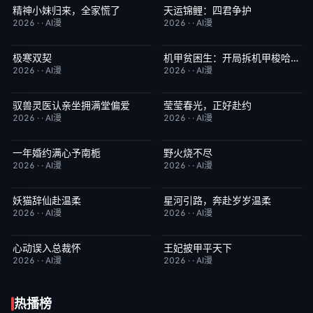
精神小妹归来，全家慌了
天运锦鲤：四君争护
完结
7.0
完结
4.0
2026
·
·
AI漫
2026
·
·
AI漫
极寒双契
机甲贫困生：开局拆机甲梭哈成神
完结
8.0
完结
1.0
2026
·
·
AI漫
2026
·
·
AI漫
驭兽灵医认亲坐拥满堂偏爱
莹莹春光，正好赴约
完结
1.0
完结
9.0
2026
·
·
AI漫
2026
·
·
AI漫
一年婚约满心予南栀
野火烧不尽
完结
2.0
完结
3.0
2026
·
·
AI漫
2026
·
·
AI漫
妖猫辞仙赴温柔
星河引路，奔赴岁岁温柔
完结
3.0
完结
9.0
2026
·
·
AI漫
2026
·
·
AI漫
心动误入总裁怀
王妃披甲平天下
完结
6.0
完结
2.0
2026
·
·
AI漫
2026
·
·
AI漫
热播榜