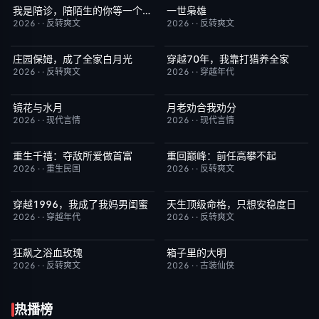
我是陪诊，陪陌生的你等一个结果
一世枭雄
完结
4.0
完结
4.0
2026
·
·
反转爽文
2026
·
·
反转爽文
庄园保姆，成了全家白月光
穿越70年，我靠打猎养全家
完结
5.0
完结
1.0
2026
·
·
反转爽文
2026
·
·
穿越年代
镜花与水月
月老劝合我劝分
完结
1.0
完结
7.0
2026
·
·
现代言情
2026
·
·
现代言情
重生千禧：夺敌所爱做首富
重回巅峰：前任高攀不起
完结
8.0
完结
3.0
2026
·
·
重生民国
2026
·
·
反转爽文
穿越1996，我成了我妈男闺蜜
天生顶级命格，只想安稳度日
完结
2.0
完结
2.0
2026
·
·
穿越年代
2026
·
·
反转爽文
狂飙之浴血玫瑰
箱子里的大明
完结
8.0
完结
10.0
2026
·
·
反转爽文
2026
·
·
古装仙侠
热播榜