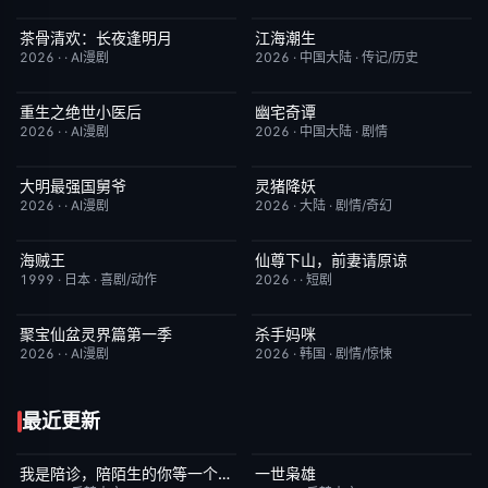
茶骨清欢：长夜逢明月
江海潮生
完结
10.0
更新至第22集
6.0
2026
·
·
AI漫剧
2026
·
中国大陆
·
传记/历史
重生之绝世小医后
幽宅奇谭
完结
5.0
更新至第13集
10.0
2026
·
·
AI漫剧
2026
·
中国大陆
·
剧情
大明最强国舅爷
灵猪降妖
完结
10.0
本周更新
4.0
2026
·
·
AI漫剧
2026
·
大陆
·
剧情/奇幻
海贼王
仙尊下山，前妻请原谅
更新至第1172集
9.5
完结
8.0
1999
·
日本
·
喜剧/动作
2026
·
·
短剧
聚宝仙盆灵界篇第一季
杀手妈咪
完结
8.0
更新至第02集
9.0
2026
·
·
AI漫剧
2026
·
韩国
·
剧情/惊悚
最近更新
我是陪诊，陪陌生的你等一个结果
一世枭雄
完结
4.0
完结
4.0