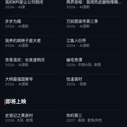
我的KPI是让公司倒闭
两界穿梭：我用热武器物理横推修真界
完结
10.0
完结
10.0
2026
·
·
AI漫
2026
·
·
AI漫剧
步步为婚
万妖图录传第三季
完结
10.0
完结
10.0
2026
·
·
AI漫剧
2026
·
·
AI漫剧
我养的病秧子是大佬
江鱼入衍怀
完结
10.0
完结
10.0
2026
·
·
AI漫剧
2026
·
·
AI漫剧
茶骨清欢：长夜逢明月
幽宅奇谭
完结
10.0
更新至第13集
10.0
2026
·
·
AI漫剧
2026
·
中国大陆
·
剧情
大明最强国舅爷
恰逢裴时
完结
10.0
完结
10.0
2026
·
·
AI漫剧
2026
·
·
短剧
即将上映
史诡记之黄泉村
你的第三
6月23日更新
7.0
更新至第02集
9.0
2028
·
大陆
·
剧情
2027
·
泰国
·
爱情/同性