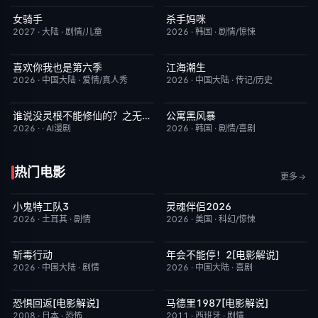
女骑手
杀手妈咪
7月15日更新
8.0
更新至第02集
9.0
2027
·
大陆
·
剧情/儿童
2026
·
韩国
·
剧情/惊悚
喜欢你我也是第六季
江海潮生
昨日更新
4.0
更新至第22集
6.0
2026
·
中国大陆
·
爱情/真人秀
2026
·
中国大陆
·
传记/历史
谁说没灵根不能修仙的？之无灵证道第五季
公寓黑风暴
完结
5.0
更新至第08集
2.0
2026
·
·
AI漫剧
2026
·
韩国
·
剧情/喜剧
热门电影
更多
小鬼特工队3
灵魂伴侣2026
昨日更新
2.0
昨日更新
6.0
2026
·
土耳其
·
剧情
2026
·
美国
·
科幻/惊悚
斩毒行动
年会不能停！2[电影解说]
昨日更新
2.0
已完结
6.8
2026
·
中国大陆
·
剧情
2026
·
中国大陆
·
喜剧
恐惧回返[电影解说]
马德里1987[电影解说]
已完结
6.6
已完结
6.2
2008
·
日本
·
恐怖
2011
·
西班牙
·
剧情