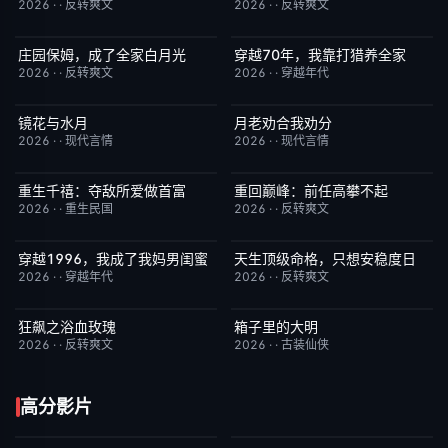
2026
·
·
反转爽文
2026
·
·
反转爽文
庄园保姆，成了全家白月光
穿越70年，我靠打猎养全家
完结
5.0
完结
1.0
2026
·
·
反转爽文
2026
·
·
穿越年代
镜花与水月
月老劝合我劝分
完结
1.0
完结
7.0
2026
·
·
现代言情
2026
·
·
现代言情
重生千禧：夺敌所爱做首富
重回巅峰：前任高攀不起
完结
8.0
完结
3.0
2026
·
·
重生民国
2026
·
·
反转爽文
穿越1996，我成了我妈男闺蜜
天生顶级命格，只想安稳度日
完结
2.0
完结
2.0
2026
·
·
穿越年代
2026
·
·
反转爽文
狂飙之浴血玫瑰
箱子里的大明
完结
8.0
完结
10.0
2026
·
·
反转爽文
2026
·
·
古装仙侠
高分影片