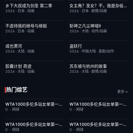
乡下大叔成为剑圣 第二季
女主角？圣女？不，我是杂役女仆（自豪）
更新至第05集
4.0
更新至第7集
10.0
2026
·
日本
·
动画
2026
·
日本
·
剧情/动画
不虐待我的继母与继姐
斩神之凡尘神域Ⅱ
更新至第05集
4.0
更新至第09集
4.0
2026
·
日本
·
动画
2026
·
大陆
·
动作/动画
成也萧河
盗妖行
更新至第03集
3.0
更新至第50集
1.0
2026
·
大陆
·
动画
2026
·
中国大陆
·
喜剧/动作
胶囊计划 奇迹
苏东坡与杭州的故事
更新至第6集
4.0
更新至第16集
6.0
2026
·
大陆
·
动画
2026
·
大陆
·
剧情/动画
热门综艺
更多
WTA1000多伦多站女单第一轮：王欣瑜VS卡萨金娜
WTA1000多伦多站女单第一轮：马里诺VS森梅兹
今日更新
5.0
今日更新
8.0
0
·
·
网球
0
·
·
网球
WTA1000多伦多站女单第一轮：博尔特VS克罗斯
WTA1000多伦多站女单第一轮：巴图科娃VS安德莱斯库
今日更新
2.0
今日更新
3.0
0
·
·
网球
0
·
·
网球