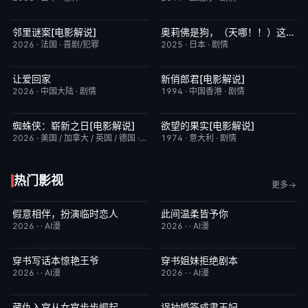
邻里谜案[电影解说]
奥莉佛是狗，（天哪！！）这家伙电影版
已完结
6.4
昨日更新
10.0
2026
·
法国
·
喜剧/犯罪
2025
·
日本
·
剧情
让爱回家
新俏郎君[电影解说]
昨日更新
7.0
已完结
6.4
2026
·
中国大陆
·
剧情
1994
·
中国香港
·
剧情
蜘蛛侠：崭新之日[电影解说]
欲望的果实[电影解说]
已完结
7.8
已完结
6.4
2026
·
美国 / 加拿大 / 英国 / 德国
·
动作/科幻
1974
·
意大利
·
剧情
热门影视
更多
假意相伴，扮演临时恋人
此间温柔皆予你
完结
8.0
完结
7.0
2026
·
·
AI漫
2026
·
·
AI漫
穿书写话本惊艳王爷
穿书姐妹拒绝剧本
完结
1.0
完结
6.0
2026
·
·
AI漫
2026
·
·
AI漫
藏仇入宫从女官步步崛起
误抽婚签成肃王妃
完结
7.0
完结
10.0