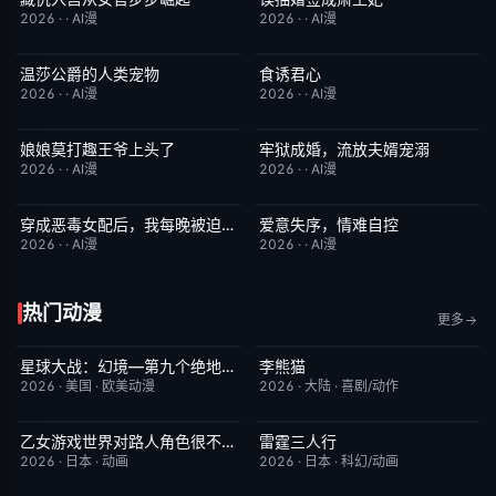
2026
·
·
AI漫
2026
·
·
AI漫
温莎公爵的人类宠物
食诱君心
完结
8.0
完结
1.0
2026
·
·
AI漫
2026
·
·
AI漫
娘娘莫打趣王爷上头了
牢狱成婚，流放夫婿宠溺
完结
3.0
完结
10.0
2026
·
·
AI漫
2026
·
·
AI漫
穿成恶毒女配后，我每晚被迫修罗场
爱意失序，情难自控
完结
7.0
完结
9.0
2026
·
·
AI漫
2026
·
·
AI漫
热门动漫
更多
星球大战：幻境—第九个绝地武士
李熊猫
已完结
9.0
更新至第4集
7.0
2026
·
美国
·
欧美动漫
2026
·
大陆
·
喜剧/动作
乙女游戏世界对路人角色很不友好第二季
雷霆三人行
更新至第05集
1.0
更新至第05集
1.0
2026
·
日本
·
动画
2026
·
日本
·
科幻/动画