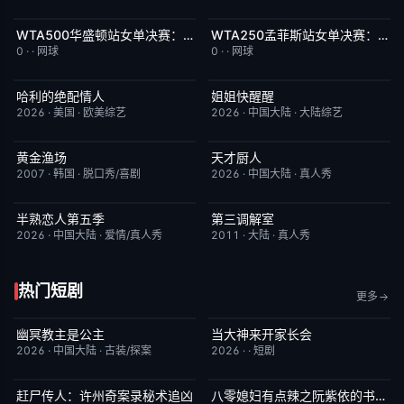
WTA500华盛顿站女单决赛：佩古拉VS伊埃拉
WTA250孟菲斯站女单决赛：柳托娃VS维德曼诺娃
今日更新
10.0
今日更新
7.0
0
·
·
网球
0
·
·
网球
哈利的绝配情人
姐姐快醒醒
更新至第7集
4.0
昨日更新
9.0
2026
·
美国
·
欧美综艺
2026
·
中国大陆
·
大陆综艺
黄金渔场
天才厨人
今日更新
7.9
昨日更新
3.0
2007
·
韩国
·
脱口秀/喜剧
2026
·
中国大陆
·
真人秀
半熟恋人第五季
第三调解室
本周更新
10.0
昨日更新
4.0
2026
·
中国大陆
·
爱情/真人秀
2011
·
大陆
·
真人秀
热门短剧
更多
幽冥教主是公主
当大神来开家长会
已完结
10.0
完结
1.0
2026
·
中国大陆
·
古装/探案
2026
·
·
短剧
赶尸传人：许州奇案录秘术追凶
八零媳妇有点辣之阮紫依的书中梦
完结
9.0
完结
5.0