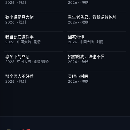
2026
·
·
短剧
2026
·
·
短剧
魏小姐是真大佬
重生老昏君，看我逆转乾坤
完结
4.0
完结
5.0
2026
·
·
短剧
2026
·
·
短剧
我当卧底这件事
幽宅奇谭
更新至第18集
7.0
更新至第13集
10.0
2026
·
中国大陆
·
剧情
2026
·
中国大陆
·
剧情
凛冬下的罪恶
招财的我，谁也不惯
更新至第12集
3.0
完结
3.0
2026
·
中国大陆
·
剧情/悬疑
2026
·
·
短剧
那个男人不好惹
灵眼小村医
完结
2.0
完结
7.0
2026
·
·
短剧
2026
·
·
短剧