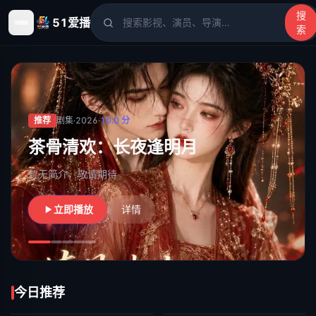
搜
51爱播
索
51爱播
- 电影、电视剧、动漫、综艺、短剧高清在线观看
推荐
剧集
·
2026
·
10.0
分
茶骨清欢：长夜逢明月
暂无简介，敬请期待
立即播放
详情
今日推荐