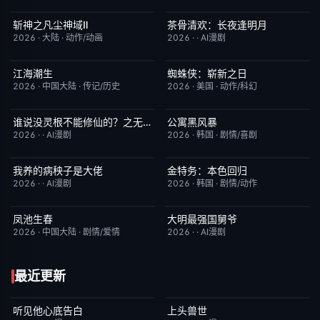
斩神之凡尘神域Ⅱ
茶骨清欢：长夜逢明月
更新至第09集
4.0
完结
10.0
2026
·
大陆
·
动作/动画
2026
·
·
AI漫剧
江海潮生
蜘蛛侠：崭新之日
更新至第24集
6.0
TC中字
7.8
2026
·
中国大陆
·
传记/历史
2026
·
美国
·
动作/科幻
谁说没灵根不能修仙的？之无灵证道第五季
公寓黑风暴
完结
5.0
更新至第08集
2.0
2026
·
·
AI漫剧
2026
·
韩国
·
剧情/喜剧
我养的病秧子是大佬
金特务：本色回归
完结
10.0
已完结
4.0
2026
·
·
AI漫剧
2026
·
韩国
·
剧情/动作
凤池生春
大明最强国舅爷
已完结
9.0
完结
10.0
2026
·
中国大陆
·
剧情/爱情
2026
·
·
AI漫剧
最近更新
听见他心底告白
上头兽世
完结
4.0
完结
5.0