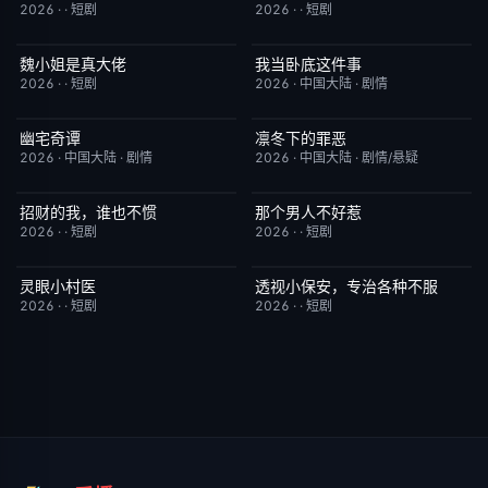
2026
·
·
短剧
2026
·
·
短剧
魏小姐是真大佬
我当卧底这件事
完结
4.0
已完结
7.0
2026
·
·
短剧
2026
·
中国大陆
·
剧情
幽宅奇谭
凛冬下的罪恶
更新至第14集
10.0
更新至第16集
3.0
2026
·
中国大陆
·
剧情
2026
·
中国大陆
·
剧情/悬疑
招财的我，谁也不惯
那个男人不好惹
完结
3.0
完结
2.0
2026
·
·
短剧
2026
·
·
短剧
灵眼小村医
透视小保安，专治各种不服
完结
7.0
完结
9.0
2026
·
·
短剧
2026
·
·
短剧