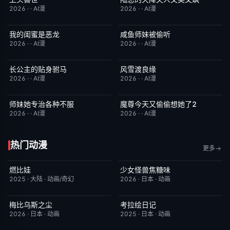
2026
·
·
AI漫
2026
·
·
AI漫
我的闺蜜是恶龙
咸鱼师妹被偷听
完结
2.0
完结
4.0
2026
·
·
AI漫
2026
·
·
AI漫
长公主的贴身驸马
风雪渡良缘
完结
6.0
完结
9.0
2026
·
·
AI漫
2026
·
·
AI漫
师妹她专治各种不服
魔尊今天又偷偷想她了2
完结
9.0
完结
9.0
2026
·
·
AI漫
2026
·
·
AI漫
热门动漫
更多
燃比娃
少女怪兽焦糖味
HD国语
6.8
更新至第06集
7.0
2025
·
大陆
·
动画/奇幻
2026
·
日本
·
动画
梅比乌斯之尘
考拉绘日记
更新至第05集
1.0
更新至第43集
2.0
2026
·
日本
·
动画
2025
·
日本
·
动画