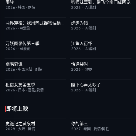
眼眸
狗师妹驾到，带飞全宗门成团宠
HD中字
10.0
完结
10.0
2026
·
韩国
·
剧情
2026
·
·
AI漫剧
两界穿梭：我用热武器物理横推修真界
步步为婚
完结
10.0
完结
10.0
2026
·
·
AI漫剧
2026
·
·
AI漫剧
万妖图录传第三季
江鱼入衍怀
完结
10.0
完结
10.0
2026
·
·
AI漫剧
2026
·
·
AI漫剧
幽宅奇谭
恰逢裴时
更新至第14集
10.0
完结
10.0
2026
·
中国大陆
·
剧情
2026
·
·
短剧
租借女友第五季
陛下心声太吵了
已完结
10.0
完结
10.0
2026
·
日本
·
喜剧/爱情
2026
·
·
AI漫剧
即将上映
史诡记之黄泉村
你的第三
6月23日更新
7.0
更新至第02集
9.0
2028
·
大陆
·
剧情
2027
·
泰国
·
爱情/同性