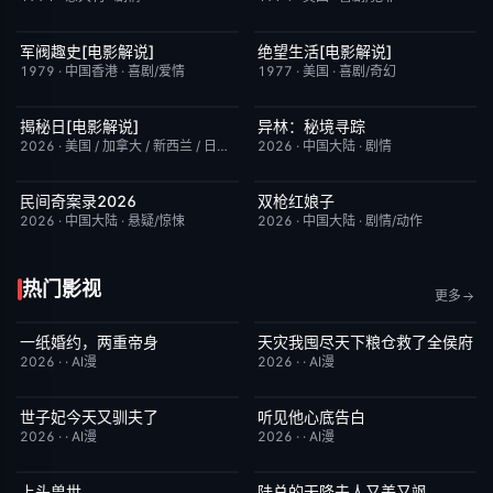
军阀趣史[电影解说]
绝望生活[电影解说]
已完结
6.6
已完结
7.8
1979
·
中国香港
·
喜剧/爱情
1977
·
美国
·
喜剧/奇幻
揭秘日[电影解说]
异林：秘境寻踪
已完结
6.4
昨日更新
6.0
2026
·
美国 / 加拿大 / 新西兰 / 日本
·
剧情/科幻
2026
·
中国大陆
·
剧情
民间奇案录2026
双枪红娘子
更新至下集
7.0
昨日更新
9.0
2026
·
中国大陆
·
悬疑/惊悚
2026
·
中国大陆
·
剧情/动作
热门影视
更多
一纸婚约，两重帝身
天灾我囤尽天下粮仓救了全侯府
完结
3.0
完结
2.0
2026
·
·
AI漫
2026
·
·
AI漫
世子妃今天又驯夫了
听见他心底告白
完结
6.0
完结
4.0
2026
·
·
AI漫
2026
·
·
AI漫
上头兽世
陆总的天降夫人又美又飒
完结
5.0
完结
9.0