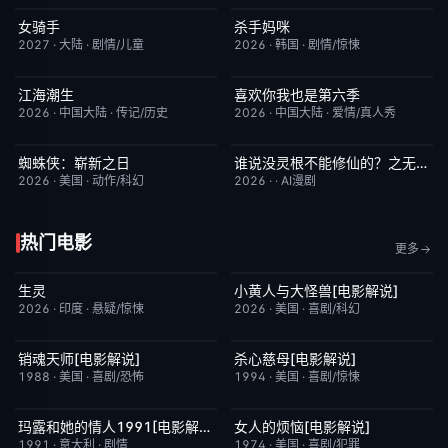
女骑手
杀手妈咪
7月15日更新
8.0
更新至第02集
9.0
2027
·
大陆
·
剧情/儿童
2026
·
韩国
·
剧情/惊悚
江海潮生
喜欢你我也是第六季
更新至第24集
6.0
昨日更新
4.0
2026
·
中国大陆
·
传记/历史
2026
·
中国大陆
·
爱情/真人秀
蜘蛛侠：崭新之日
谁说没灵根不能修仙的？之无灵证道第五季
TC中字
7.8
完结
5.0
2026
·
美国
·
动作/科幻
2026
·
·
AI漫剧
热门电影
更多
生灵
小黄人与大怪兽[电影解说]
昨日更新
2.0
已完结
6.7
2026
·
印度
·
悬疑/惊悚
2026
·
美国
·
喜剧/科幻
销魂天师[电影解说]
杀心慈母[电影解说]
已完结
7.7
已完结
7.4
1988
·
美国
·
喜剧/恐怖
1994
·
美国
·
喜剧/惊悚
玛露和她的情人1991[电影解说]
女人的烦恼[电影解说]
已完结
6.1
已完结
7.7
1991
·
意大利
·
剧情
1974
·
美国
·
喜剧/犯罪