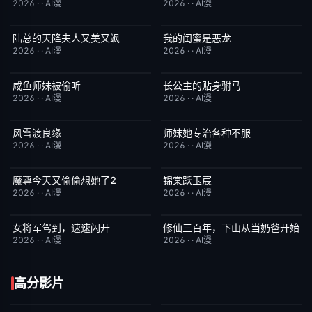
2026
·
·
AI漫
2026
·
·
AI漫
陆总的天降夫人又美又飒
我的闺蜜是恶龙
完结
9.0
完结
2.0
2026
·
·
AI漫
2026
·
·
AI漫
咸鱼师妹被偷听
长公主的贴身驸马
完结
4.0
完结
6.0
2026
·
·
AI漫
2026
·
·
AI漫
风雪渡良缘
师妹她专治各种不服
完结
9.0
完结
9.0
2026
·
·
AI漫
2026
·
·
AI漫
魔尊今天又偷偷想她了2
锦棠跃玉宸
完结
9.0
完结
7.0
2026
·
·
AI漫
2026
·
·
AI漫
女将军驾到，速速闪开
修仙三百年，下山从当奶爸开始
完结
4.0
完结
5.0
2026
·
·
AI漫
2026
·
·
AI漫
高分影片