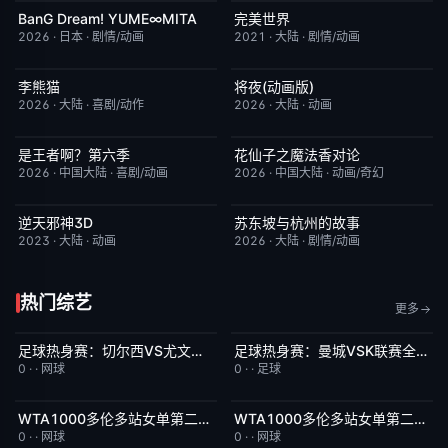
BanG Dream! YUME∞MITA
完美世界
更新至第08集
7.0
更新至第281集
7.2
2026
·
日本
·
剧情/动画
2021
·
大陆
·
剧情/动画
李熊猫
将夜(动画版)
更新至第4集
7.0
更新至第17集
9.0
2026
·
大陆
·
喜剧/动作
2026
·
大陆
·
动画
是王者啊？第六季
花仙子之魔法香对论
更新至第4集
7.0
更新至第20集
6.0
2026
·
中国大陆
·
喜剧/动画
2026
·
中国大陆
·
动画/奇幻
逆天邪神3D
苏东坡与杭州的故事
更新至第49集
5.0
更新至第16集
6.0
2023
·
大陆
·
动画
2026
·
大陆
·
剧情/动画
热门综艺
更多
足球热身赛：切尔西VS尤文图斯20260805
足球热身赛：曼城VSK联赛全明星20260805
今日更新
5.0
今日更新
8.0
0
·
·
网球
0
·
·
足球
WTA1000多伦多站女单第二轮：陶森VS巴图科娃
WTA1000多伦多站女单第二轮：萨巴伦卡VS内岛萌夏
今日更新
7.0
今日更新
6.0
0
·
·
网球
0
·
·
网球