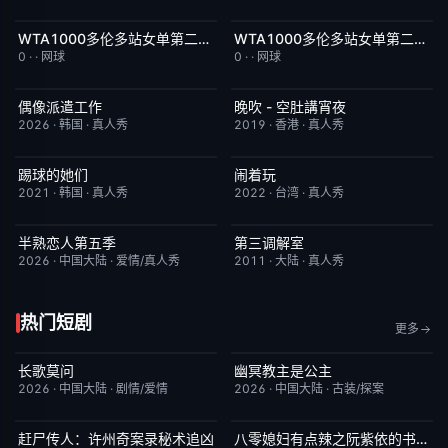
WTA1000多伦多站女单第二轮：科斯秋克VS谢博芙
WTA1000多伦多站女单第二轮：贝莱克VS斯瓦泰克
今日更新
5.0
今日更新
4.0
0
·
·
网球
0
·
·
网球
偶像派遣工作
晚吹 - 空肚講宵夜
已完结
6.0
更新至第334期
6.0
2026
·
韩国
·
真人秀
2019
·
香港
·
真人秀
踢球的她们
闹着玩
昨日更新
10.0
昨日更新
10.0
2021
·
韩国
·
真人秀
2022
·
台湾
·
真人秀
半熟恋人第五季
第三调解室
本周更新
10.0
昨日更新
4.0
2026
·
中国大陆
·
爱情/真人秀
2011
·
大陆
·
真人秀
热门短剧
更多
长歌莫问
幽冥教主是公主
已完结
2.0
已完结
10.0
2026
·
中国大陆
·
剧情/爱情
2026
·
中国大陆
·
古装/探案
赶尸传人：许州奇案录秘术追凶
八零媳妇有点辣之阮紫依的书中梦
完结
9.0
完结
5.0