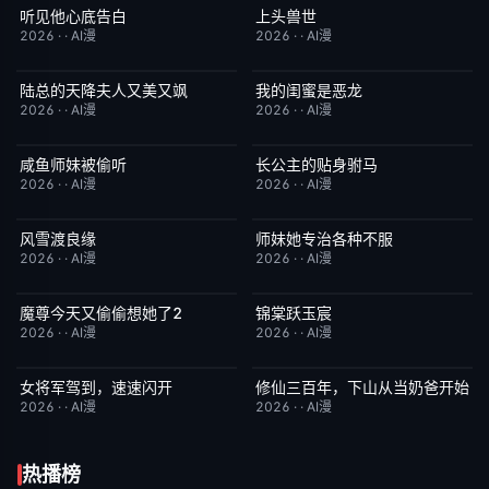
听见他心底告白
上头兽世
完结
4.0
完结
5.0
2026
·
·
AI漫
2026
·
·
AI漫
陆总的天降夫人又美又飒
我的闺蜜是恶龙
完结
9.0
完结
2.0
2026
·
·
AI漫
2026
·
·
AI漫
咸鱼师妹被偷听
长公主的贴身驸马
完结
4.0
完结
6.0
2026
·
·
AI漫
2026
·
·
AI漫
风雪渡良缘
师妹她专治各种不服
完结
9.0
完结
9.0
2026
·
·
AI漫
2026
·
·
AI漫
魔尊今天又偷偷想她了2
锦棠跃玉宸
完结
9.0
完结
7.0
2026
·
·
AI漫
2026
·
·
AI漫
女将军驾到，速速闪开
修仙三百年，下山从当奶爸开始
完结
4.0
完结
5.0
2026
·
·
AI漫
2026
·
·
AI漫
热播榜