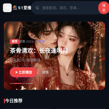
搜
51爱播
索
51爱播
- 电影、电视剧、动漫、综艺、短剧高清在线观看
推荐
剧集
·
2026
·
10.0
分
茶骨清欢：长夜逢明月
暂无简介，敬请期待
立即播放
详情
今日推荐