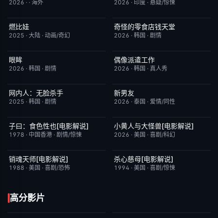
2026
·
·
海外
2026
·
印度
·
悬疑/惊悚
燃比娃
奇怪的零食店钱天堂
HD国语
6.8
HD中字
6.0
2025
·
大陆
·
动画/奇幻
2026
·
韩国
·
剧情
眼眸
偶像派遣工作
HD中字
10.0
已完结
6.0
2026
·
韩国
·
剧情
2026
·
韩国
·
真人秀
网内人：无脸杀手
新男友
今日更新
7.0
更新至第01集
10.0
2025
·
韩国
·
剧情
2026
·
泰国
·
爱情/同性
子曰：食色性也[电影解说]
小黄人与大怪兽[电影解说]
已完结
7.0
已完结
6.7
1978
·
中国香港
·
剧情/惊悚
2026
·
美国
·
喜剧/科幻
销魂天师[电影解说]
杀心慈母[电影解说]
已完结
7.7
已完结
7.4
1988
·
美国
·
喜剧/恐怖
1994
·
美国
·
喜剧/惊悚
高分影片