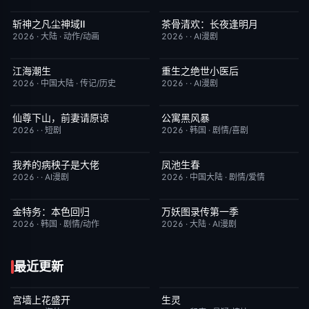
斩神之凡尘神域Ⅱ
茶骨清欢：长夜逢明月
更新至第09集
4.0
完结
10.0
2026
·
大陆
·
动作/动画
2026
·
·
AI漫剧
江海潮生
重生之绝世小医后
更新至第22集
6.0
完结
5.0
2026
·
中国大陆
·
传记/历史
2026
·
·
AI漫剧
仙尊下山，前妻请原谅
公寓黑风暴
完结
8.0
更新至第08集
2.0
2026
·
·
短剧
2026
·
韩国
·
剧情/喜剧
我养的病秧子是大佬
凤池生春
完结
10.0
已完结
9.0
2026
·
·
AI漫剧
2026
·
中国大陆
·
剧情/爱情
金特务：本色回归
万妖图录传第一季
已完结
4.0
完结
8.0
2026
·
韩国
·
剧情/动作
2026
·
大陆
·
AI漫剧
最近更新
宫墙上花盛开
生灵
更新至第4集
9.0
今日更新
2.0