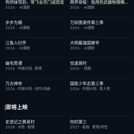
狗师妹驾到，带飞全宗门成团宠
两界穿梭：我用热武器物理横推修真界
完结
10.0
完结
10.0
2026
·
·
AI漫剧
2026
·
·
AI漫剧
步步为婚
万妖图录传第三季
完结
10.0
完结
10.0
2026
·
·
AI漫剧
2026
·
·
AI漫剧
江鱼入衍怀
大明最强国舅爷
完结
10.0
完结
10.0
2026
·
·
AI漫剧
2026
·
·
AI漫剧
幽宅奇谭
恰逢裴时
更新至第14集
10.0
完结
10.0
2026
·
中国大陆
·
剧情
2026
·
·
短剧
万古神帝
国医少年志第三季
更新至第7集
10.0
本周更新
10.0
2026
·
中国大陆
·
动作/动画
2026
·
中国大陆
·
真人秀
即将上映
史诡记之黄泉村
你的第三
6月23日更新
7.0
更新至第02集
9.0
2028
·
大陆
·
剧情
2027
·
泰国
·
爱情/同性