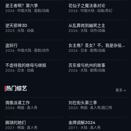
是王者啊？第六季
花仙子之魔法香对论
更新至第4集
7.0
更新至第20集
6.0
2026
·
中国大陆
·
喜剧/动画
2026
·
中国大陆
·
动画/奇幻
逆天邪神3D
从乱葬岗到幽冥之主
更新至第49集
5.0
更新至第12集
5.0
2023
·
大陆
·
动画
2026
·
大陆
·
动作/动画
盗妖行
女主角？圣女？不，我是杂役女仆（自豪）
更新至第51集
1.0
更新至第7集
10.0
2026
·
中国大陆
·
喜剧/动作
2026
·
日本
·
剧情/动画
不虐待我的继母与继姐
苏东坡与杭州的故事
更新至第05集
4.0
更新至第16集
6.0
2026
·
日本
·
动画
2026
·
大陆
·
剧情/动画
热门综艺
更多
偶像派遣工作
刘在街头第三季
已完结
6.0
昨日更新
9.3
2026
·
韩国
·
真人秀
2020
·
韩国
·
真人秀/脱口秀
踢球的她们
金牌调解2024
今日更新
10.0
昨日更新
5.9
2021
·
韩国
·
真人秀
2011
·
大陆
·
真人秀