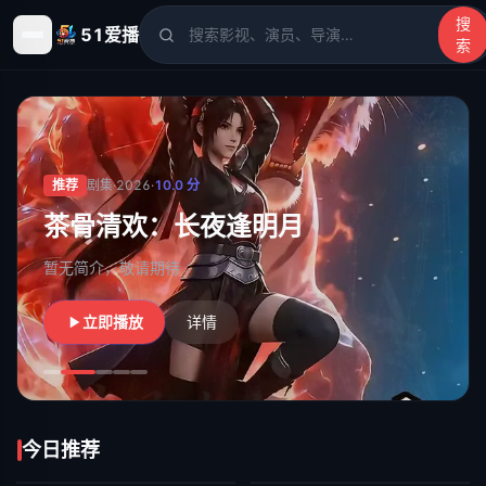
搜
51爱播
索
51爱播
- 电影、电视剧、动漫、综艺、短剧高清在线观看
推荐
剧集
·
2026
·
10.0
分
茶骨清欢：长夜逢明月
暂无简介，敬请期待
立即播放
详情
今日推荐