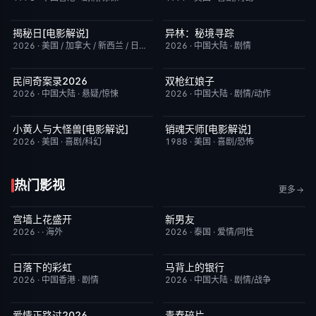
揭秘日[电影解说]
异林：秘境寻踪
已完结
6.4
今日更新
6.0
2026
·
美国 / 加拿大 / 新西兰 / 日本
·
剧情/科幻
2026
·
中国大陆
·
剧情
民间奇案录2026
双枪红娘子
更新至下集
7.0
今日更新
9.0
2026
·
中国大陆
·
悬疑/惊悚
2026
·
中国大陆
·
剧情/动作
小黄人与大怪兽[电影解说]
销魂天师[电影解说]
已完结
6.7
已完结
7.7
2026
·
美国
·
喜剧/科幻
1988
·
美国
·
喜剧/恐怖
热门影视
更多
宫墙上花盛开
新男友
更新至第4集
9.0
更新至第01集
10.0
2026
·
·
海外
2026
·
泰国
·
爱情/同性
日落下的彩虹
马背上的银行
更新至第6集
2.0
更新至第04集
5.0
2026
·
中国香港
·
剧情
2026
·
中国大陆
·
剧情/战争
爱情正路过2026
青春碎片
完结
10.0
更新至第02集
1.0