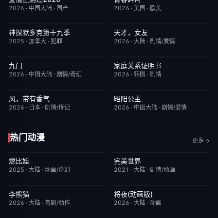
2026
·
中国大陆
·
国产
2026
·
美国
·
欧美
神探默多克第十九季
天才，女友
更新至第07集
3.0
更新至第14集
7.0
2025
·
加拿大
·
犯罪
2026
·
大陆
·
剧情/爱情
九门
家庭关系证明书
更新至第16集
2.0
更新至第23集
5.0
2026
·
中国大陆
·
剧情/奇幻
2026
·
韩国
·
剧情
风，带有香气
昭阳公主
更新至第94集
7.0
更新至第18集
5.0
2026
·
日本
·
剧情/传记
2026
·
中国大陆
·
剧情/爱情
热门动漫
更多
燃比娃
完美世界
HD国语
6.8
更新至第281集
7.2
2025
·
大陆
·
动画/奇幻
2021
·
大陆
·
剧情/动画
李熊猫
将夜(动画版)
更新至第4集
7.0
更新至第17集
9.0
2026
·
大陆
·
喜剧/动作
2026
·
大陆
·
动画