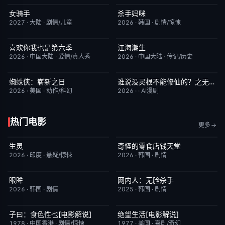
女骑手
杀手妈咪
7月15日更新
8.0
更新至第02集
9.0
2027
·
大陆
·
剧情/儿童
2026
·
韩国
·
剧情/惊悚
喜欢你我也是第六季
江海潮生
今日更新
4.0
更新至第22集
6.0
2026
·
中国大陆
·
爱情/真人秀
2026
·
中国大陆
·
传记/历史
蜘蛛侠：崭新之日
谁说没灵根不能修仙的？之无灵证道第五季
TC中字
7.8
完结
5.0
2026
·
美国
·
动作/科幻
2026
·
·
AI漫剧
热门电影
更多
生灵
奇怪的零食店钱天堂
今日更新
2.0
HD中字
6.0
2026
·
印度
·
悬疑/惊悚
2026
·
韩国
·
剧情
眼眸
网内人：无脸杀手
HD中字
10.0
今日更新
7.0
2026
·
韩国
·
剧情
2025
·
韩国
·
剧情
子曰：食色性也[电影解说]
绝望生活[电影解说]
已完结
7.0
已完结
7.8
1978
·
中国香港
·
剧情/惊悚
1977
·
美国
·
喜剧/奇幻