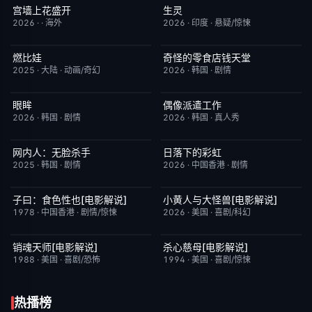
宫墙上花盛开
生灵
更新至第4集
9.0
今日更新
2.0
2026
·
·
海外
2026
·
印度
·
悬疑/惊悚
燃比娃
奇怪的零食店钱天堂
HD国语
6.8
HD中字
6.0
2025
·
大陆
·
动画/奇幻
2026
·
韩国
·
剧情
眼眸
偶像派遣工作
HD中字
10.0
已完结
6.0
2026
·
韩国
·
剧情
2026
·
韩国
·
真人秀
网内人：无脸杀手
日落下的彩虹
今日更新
7.0
更新至第6集
2.0
2025
·
韩国
·
剧情
2026
·
中国香港
·
剧情
子曰：食色性也[电影解说]
小黄人与大怪兽[电影解说]
已完结
7.0
已完结
6.7
1978
·
中国香港
·
剧情/惊悚
2026
·
美国
·
喜剧/科幻
销魂天师[电影解说]
杀心慈母[电影解说]
已完结
7.7
已完结
7.4
1988
·
美国
·
喜剧/恐怖
1994
·
美国
·
喜剧/惊悚
热播榜