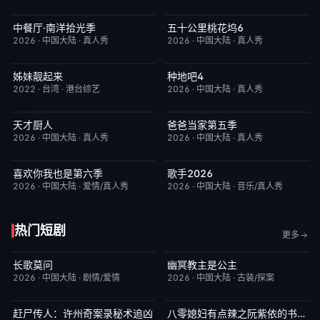
中餐厅·南洋拾光季
五十公里桃花坞6
今日更新
8.0
今日更新
7.0
2026
·
中国大陆
·
真人秀
2026
·
中国大陆
·
真人秀
姊妹靓起来
种地吧4
昨日更新
1.0
今日更新
4.0
2022
·
台湾
·
港台综艺
2026
·
中国大陆
·
真人秀
天才厨人
爸爸当家第五季
今日更新
3.0
今日更新
5.0
2026
·
中国大陆
·
真人秀
2026
·
中国大陆
·
真人秀
喜欢你我也是第六季
歌手2026
今日更新
4.0
今日更新
8.0
2026
·
中国大陆
·
爱情/真人秀
2026
·
中国大陆
·
音乐/真人秀
热门短剧
更多
长歌莫问
幽冥教主是公主
已完结
2.0
已完结
10.0
2026
·
中国大陆
·
剧情/爱情
2026
·
中国大陆
·
古装/探案
赶尸传人：许州奇案录秘术追凶
八零媳妇有点辣之阮紫依的书中梦
完结
9.0
完结
5.0