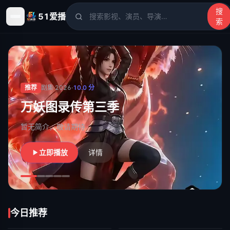
搜
51爱播
索
51爱播
- 电影、电视剧、动漫、综艺、短剧高清在线观看
推荐
剧集
·
2026
·
10.0
分
万妖图录传第三季
暂无简介，敬请期待
立即播放
详情
今日推荐