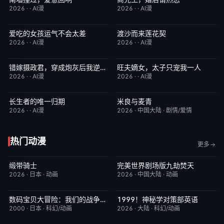
2026
·
·
AI漫
2026
·
·
AI漫
爱吃的女孩运气不会太差
渡沙而来莲花契
完结
7.0
完结
4.0
2026
·
·
AI漫
2026
·
·
AI漫
错嫁摄政君，穿成炮灰后我逆天改命
旺夫嫡女，太子只宠我一人
完结
2.0
完结
4.0
2026
·
·
AI漫
2026
·
·
AI漫
长生者的唯一归期
米良与麦青
完结
2.0
更新至第15集
5.0
2026
·
·
AI漫
2026
·
中国大陆
·
剧情/爱情
热门动漫
更多
缎带骑士
完美世界剧场版九劫焚天
今日更新
1.0
今日更新
10.0
2026
·
日本
·
动画
2026
·
中国大陆
·
动画
数码宝贝大冒险：我们的战争游戏！
1999！神秘学对策部英语
今日更新
8.9
更新至第3集
10.0
2000
·
日本
·
科幻/动画
2026
·
大陆
·
科幻/动画