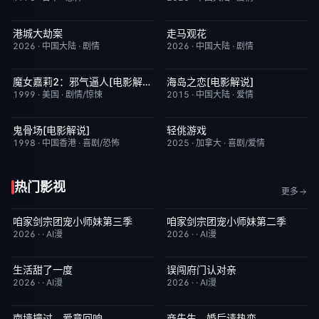
港城大劫案
走马观花
今日更新
7.0
今日更新
3.0
2026
·
中国大陆
·
剧情
2026
·
中国大陆
·
剧情
魔女嘉莉2：邪气逼人[电影解说]
海岛之恋[电影解说]
已完结
5.7
已完结
3.4
1999
·
美国
·
剧情/惊悚
2015
·
中国大陆
·
爱情
鬼骨场[电影解说]
轻佻游戏
已完结
4.6
昨日更新
6.3
1998
·
中国香港
·
喜剧/恐怖
2025
·
加拿大
·
喜剧/爱情
热门影视
更多
咱家剑宗团宠小师妹第三季
咱家剑宗团宠小师妹第二季
已完结
6.0
已完结
6.0
2026
·
·
AI漫
2026
·
·
AI漫
生活甜了一度
误闯府门认对亲
完结
1.0
完结
5.0
2026
·
·
AI漫
2026
·
·
AI漫
南墙撞过，爱意回响
商先生，婚后请热恋
完结
5.0
完结
4.0