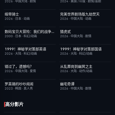
2026
·
中国大陆
·
剧情
2024
·
美国 / 印度
·
剧情/喜剧
缎带骑士
完美世界剧场版九劫焚天
今日更新
1.0
今日更新
10.0
2026
·
日本
·
动画
2026
·
中国大陆
·
动画
数码宝贝大冒险：我们的战争游戏！
猎虎贰
今日更新
8.9
今日更新
8.0
2000
·
日本
·
科幻/动画
2026
·
中国大陆
·
剧情
1999！神秘学对策部英语
1999！神秘学对策部国语
更新至第3集
10.0
更新至第3集
2.0
2026
·
大陆
·
科幻/动画
2026
·
大陆
·
科幻/动画
错过了，遗憾吗？
从乱葬岗到幽冥之主
HD国语
8.0
更新至第13集
5.0
2026
·
中国大陆
·
爱情
2026
·
大陆
·
动作/动画
罗英锡的吵吵闹闹
幽宅奇谭
今日更新
10.0
完结
10.0
2023
·
韩国
·
真人秀
2026
·
中国大陆
·
剧情
高分影片