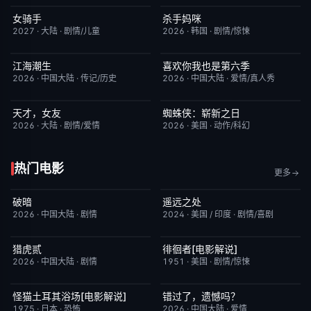
女骑手
杀手妈咪
7月15日更新
8.0
更新至第03集
9.0
2027
·
大陆
·
剧情/儿童
2026
·
韩国
·
剧情/惊悚
江海潮生
喜欢你我也是第六季
更新至第26集
6.0
今日更新
4.0
2026
·
中国大陆
·
传记/历史
2026
·
中国大陆
·
爱情/真人秀
天才，女友
蜘蛛侠：崭新之日
更新至第18集
7.0
TC中字
7.8
2026
·
大陆
·
剧情/爱情
2026
·
美国
·
动作/科幻
热门电影
更多
破暗
遥远之处
今日更新
2.0
今日更新
5.5
2026
·
中国大陆
·
剧情
2024
·
美国 / 印度
·
剧情/喜剧
猎虎贰
徘徊者[电影解说]
今日更新
8.0
已完结
6.9
2026
·
中国大陆
·
剧情
1951
·
美国
·
剧情/惊悚
怪猫土耳其浴场[电影解说]
错过了，遗憾吗？
已完结
5.9
HD国语
8.0
1975
·
日本
·
恐怖
2026
·
中国大陆
·
爱情