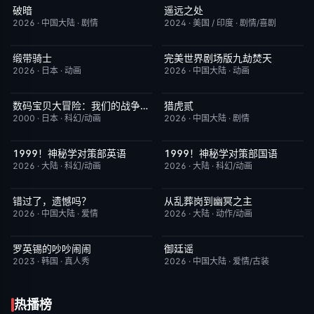
破暗
遥远之处
今日更新
2.0
今日更新
5.5
2026
·
中国大陆
·
剧情
2024
·
美国 / 印度
·
剧情/喜剧
缎带骑士
完美世界剧场版九劫焚天
今日更新
1.0
今日更新
10.0
2026
·
日本
·
动画
2026
·
中国大陆
·
动画
数码宝贝大冒险：我们的战争游戏！
猎虎贰
今日更新
8.9
今日更新
8.0
2000
·
日本
·
科幻/动画
2026
·
中国大陆
·
剧情
1999！神秘学对策部英语
1999！神秘学对策部国语
更新至第3集
10.0
更新至第3集
2.0
2026
·
大陆
·
科幻/动画
2026
·
大陆
·
科幻/动画
错过了，遗憾吗？
从乱葬岗到幽冥之主
HD国语
8.0
更新至第13集
5.0
2026
·
中国大陆
·
爱情
2026
·
大陆
·
动作/动画
罗英锡的吵吵闹闹
御廷谣
今日更新
10.0
更新至第21集
3.0
2023
·
韩国
·
真人秀
2026
·
中国大陆
·
爱情/古装
热播榜