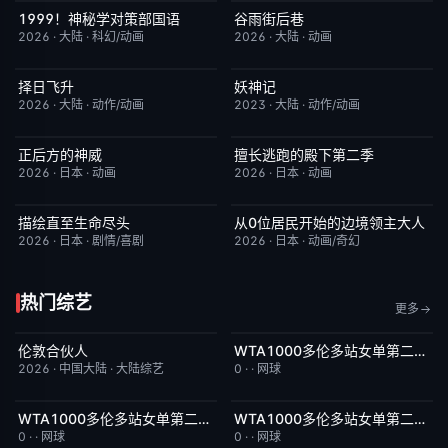
1999！神秘学对策部国语
谷雨街后巷
更新至第3集
2.0
更新至第03集
6.0
2026
·
大陆
·
科幻/动画
2026
·
大陆
·
动画
择日飞升
妖神记
更新至第6集
5.0
更新至第441集
2.0
2026
·
大陆
·
动作/动画
2023
·
大陆
·
动作/动画
正后方的神威
擅长逃跑的殿下第二季
更新至第06集
1.0
更新至第04集
10.0
2026
·
日本
·
动画
2026
·
日本
·
动画
描绘直至生命尽头
从0位居民开始的边境领主大人
更新至第06集
9.0
更新至第06集
1.0
2026
·
日本
·
剧情/喜剧
2026
·
日本
·
动画/奇幻
热门综艺
更多
伦敦合伙人
WTA1000多伦多站女单第二轮：扎拉祖阿VS费尔南德斯
今日更新
6.0
今日更新
5.0
2026
·
中国大陆
·
大陆综艺
0
·
·
网球
WTA1000多伦多站女单第二轮：帕克斯VS伊埃拉
WTA1000多伦多站女单第二轮：卡萨金娜VS莱巴金娜
今日更新
5.0
今日更新
3.0
0
·
·
网球
0
·
·
网球