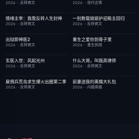
2026
·
·
反转爽文
2026
·
·
现代言情
情绪主宰：我靠反转人生封神
一别数载姐姐护迎殿主回归
已完结
7.0
已完结
1.0
2026
·
·
反转爽文
2026
·
·
反转爽文
出狱即神医2
重生之爱你到骨子里
已完结
6.0
已完结
5.0
2026
·
·
反转爽文
2026
·
·
重生民国
玄医入世：风起光州
什么大哥，叫我高律师
已完结
9.0
已完结
6.0
2026
·
·
反转爽文
2026
·
·
反转爽文
雇佣兵荒岛求生爆火出圈第二季
前妻送我的离婚大礼包
已完结
6.0
已完结
5.0
2026
·
·
反转爽文
2026
·
·
闪婚离婚