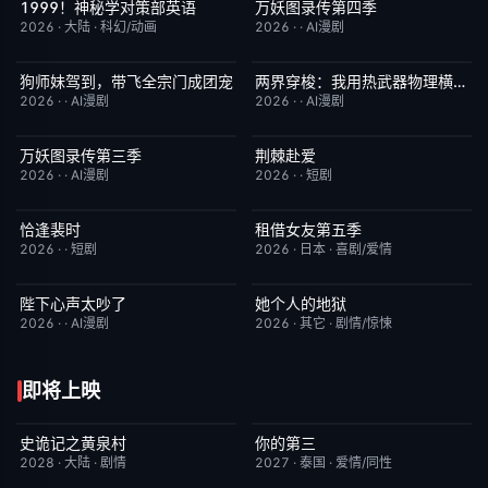
1999！神秘学对策部英语
万妖图录传第四季
更新至第3集
10.0
完结
10.0
2026
·
大陆
·
科幻/动画
2026
·
·
AI漫剧
狗师妹驾到，带飞全宗门成团宠
两界穿梭：我用热武器物理横推修真界
完结
10.0
完结
10.0
2026
·
·
AI漫剧
2026
·
·
AI漫剧
万妖图录传第三季
荆棘赴爱
完结
10.0
完结
10.0
2026
·
·
AI漫剧
2026
·
·
短剧
恰逢裴时
租借女友第五季
完结
10.0
已完结
10.0
2026
·
·
短剧
2026
·
日本
·
喜剧/爱情
陛下心声太吵了
她个人的地狱
完结
10.0
HD中字
10.0
2026
·
·
AI漫剧
2026
·
其它
·
剧情/惊悚
即将上映
史诡记之黄泉村
你的第三
6月23日更新
7.0
更新至第02集
9.0
2028
·
大陆
·
剧情
2027
·
泰国
·
爱情/同性