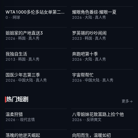
WTA1000多伦多站女单第二轮：戴伊VS高芙
耀眼角色番综·耀眼一夏
今日更新
5.0
今日更新
8.0
0
·
·
网球
2026
·
大陆
·
真人秀
姐姐家的产地直送3
罗英锡的吵吵闹闹
更新至第02集
10.0
今日更新
10.0
2026
·
韩国
·
真人秀
2023
·
韩国
·
真人秀
我独自生活
奔跑吧第十季
昨日更新
9.0
已完结
3.0
2013
·
韩国
·
真人秀
2026
·
大陆
·
真人秀
国医少年志第三季
宇宙帮帮忙
昨日更新
10.0
更新至第3期
3.0
2026
·
中国大陆
·
真人秀
2026
·
中国大陆
·
真人秀
热门短剧
更多
温柔狩猎
八零姐妹花致富路上捡个他
已完结
5.0
已完结
3.0
2026
·
·
现代言情
2026
·
·
反转爽文
落魄的他逆天崛起
向阳而生，温暖如初
已完结
4.0
已完结
6.0