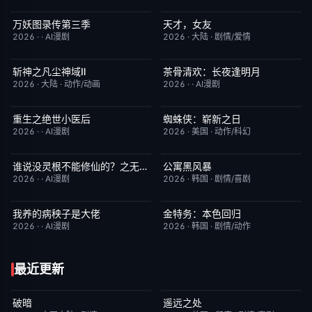
万妖图录传第三季
天才，女友
完结
10.0
更新至第18集
7.0
2026
·
·
AI漫剧
2026
·
大陆
·
剧情/爱情
斩神之凡尘神域Ⅱ
茶骨清欢：长夜逢明月
更新至第09集
4.0
完结
10.0
2026
·
大陆
·
动作/动画
2026
·
·
AI漫剧
重生之绝世小医后
蜘蛛侠：崭新之日
完结
5.0
TC中字
7.8
2026
·
·
AI漫剧
2026
·
美国
·
动作/科幻
谁说没灵根不能修仙的？之无灵证道第五季
公寓黑风暴
完结
5.0
更新至第08集
2.0
2026
·
·
AI漫剧
2026
·
韩国
·
剧情/喜剧
我养的病秧子是大佬
金特务：本色回归
完结
10.0
已完结
4.0
2026
·
·
AI漫剧
2026
·
韩国
·
剧情/动作
最近更新
破暗
遥远之处
今日更新
2.0
今日更新
5.5