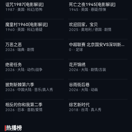
诅咒1987[电影解说]
死亡之夜1945[电影解说]
已完结
6.3
已完结
8.7
1987
·
美国
·
科幻/恐怖
1945
·
英国
·
悬疑/惊悚
魔童村1960[电影解说]
欢迎回家，宝贝
已完结
7.2
今日更新
6.0
1960
·
英国
·
科幻/悬疑
2025
·
奥地利 / 德国
·
剧情
万恶之恶
中超联赛 北京国安VS深圳新鹏城20260807
今日更新
7.0
已完结
5.0
2026
·
瑞典
·
剧情
0
·
·
足球
绝密任务
花开锦绣
今日更新
3.0
更新至第4集
5.0
2026
·
大陆
·
动作/战争
2026
·
大陆
·
剧情/古装
披荆斩棘第六季
谷雨街后巷
今日更新
4.0
更新至第4集
6.0
2026
·
中国大陆
·
音乐/真人秀
2026
·
大陆
·
动画
相反的你和我第二季
综艺新时代
更新至第06集
10.0
本周更新
7.0
2026
·
日本
·
喜剧/爱情
2018
·
台湾
·
真人秀
热播榜