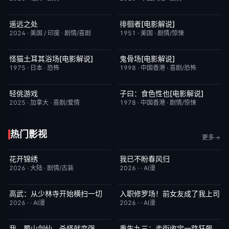
遥远之处
徘徊者[电影解说]
昨日更新
5.5
已完结
6.9
2024
·
美国 / 印度
·
剧情/喜剧
1951
·
美国
·
剧情/惊悚
怪猫土耳其浴场[电影解说]
鬼骨场[电影解说]
已完结
5.9
已完结
4.6
1975
·
日本
·
恐怖
1998
·
中国香港
·
喜剧/恐怖
轻佻游戏
子曰：食色性也[电影解说]
本周更新
6.3
已完结
7.0
2025
·
加拿大
·
喜剧/爱情
1978
·
中国香港
·
剧情/惊悚
热门影视
更多
花开锦绣
我已不盼春风归
更新至第4集
5.0
完结
4.0
2026
·
大陆
·
剧情/古装
2026
·
·
AI漫
高武：从少林寺开始横扫一切
入职修罗场！前女友成了我上司
完结
2.0
完结
1.0
2026
·
·
AI漫
2026
·
·
AI漫
我，蜀山剑仙，杀怪就变强
重生九三：走街收宝一路狂飙
完结
2.0
完结
10.0