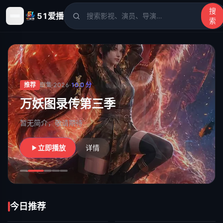
搜
51爱播
索
51爱播
- 电影、电视剧、动漫、综艺、短剧高清在线观看
推荐
剧集
·
2026
·
10.0
分
万妖图录传第三季
暂无简介，敬请期待
立即播放
详情
今日推荐