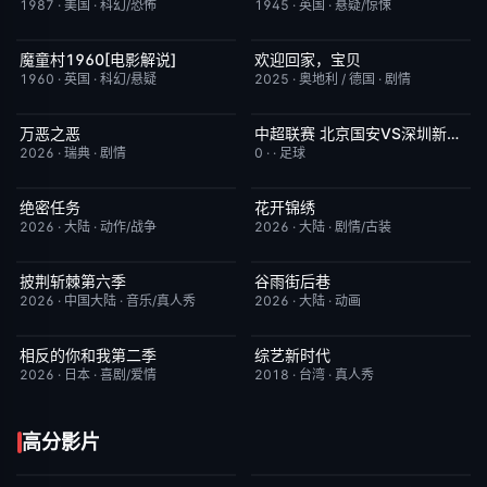
1987
·
美国
·
科幻/恐怖
1945
·
英国
·
悬疑/惊悚
魔童村1960[电影解说]
欢迎回家，宝贝
已完结
7.2
今日更新
6.0
1960
·
英国
·
科幻/悬疑
2025
·
奥地利 / 德国
·
剧情
万恶之恶
中超联赛 北京国安VS深圳新鹏城20260807
今日更新
7.0
已完结
5.0
2026
·
瑞典
·
剧情
0
·
·
足球
绝密任务
花开锦绣
今日更新
3.0
更新至第4集
5.0
2026
·
大陆
·
动作/战争
2026
·
大陆
·
剧情/古装
披荆斩棘第六季
谷雨街后巷
今日更新
4.0
更新至第4集
6.0
2026
·
中国大陆
·
音乐/真人秀
2026
·
大陆
·
动画
相反的你和我第二季
综艺新时代
更新至第06集
10.0
本周更新
7.0
2026
·
日本
·
喜剧/爱情
2018
·
台湾
·
真人秀
高分影片