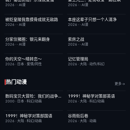
2026
·
·
AI漫
2026
·
·
AI漫
被贬皇陵我靠摸骨成就无敌路
本座这辈子只想一个人清净
完结
1.0
完结
7.0
2026
·
·
AI漫
2026
·
·
AI漫
分家住猪圈：银元来翻身
索房之战
完结
9.0
完结
4.0
2026
·
·
AI漫
2026
·
·
AI漫
你的天空～晴转恋～
记忆管理局
更新至第02集
4.0
更新至第4集
6.0
2026
·
日本
·
爱情/同性
2026
·
大陆
·
动作/科幻
热门动漫
更多
数码宝贝大冒险：我们的战争游戏！
1999！神秘学对策部英语
昨日更新
8.9
更新至第3集
10.0
2000
·
日本
·
科幻/动画
2026
·
大陆
·
科幻/动画
1999！神秘学对策部国语
谷雨街后巷
更新至第3集
2.0
更新至第4集
6.0
2026
·
大陆
·
科幻/动画
2026
·
大陆
·
动画