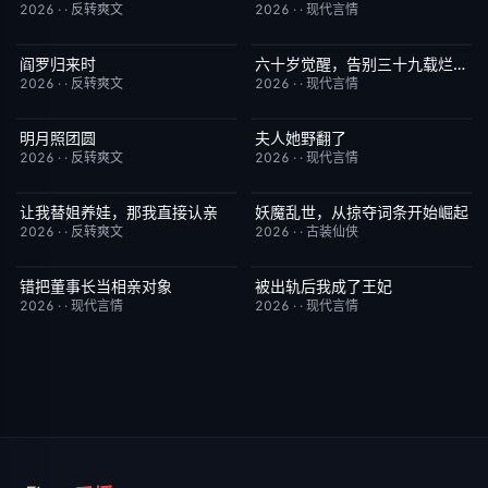
2026
·
·
反转爽文
2026
·
·
现代言情
阎罗归来时
六十岁觉醒，告别三十九载烂婚姻
已完结
9.0
已完结
7.0
2026
·
·
反转爽文
2026
·
·
现代言情
明月照团圆
夫人她野翻了
已完结
1.0
已完结
2.0
2026
·
·
反转爽文
2026
·
·
现代言情
让我替姐养娃，那我直接认亲
妖魔乱世，从掠夺词条开始崛起
已完结
9.0
已完结
8.0
2026
·
·
反转爽文
2026
·
·
古装仙侠
错把董事长当相亲对象
被出轨后我成了王妃
已完结
9.0
已完结
5.0
2026
·
·
现代言情
2026
·
·
现代言情