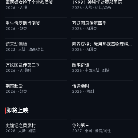
毒医嫡女捡了个禁欲侯爷
1999！神秘学对策部英语
完结
10.0
更新至第3集
10.0
2026
·
·
AI漫
2026
·
大陆
·
科幻/动画
重生俄罗斯当倒爷
万妖图录传第四季
完结
10.0
完结
10.0
2026
·
·
短剧
2026
·
·
AI漫剧
遮天动画版
两界穿梭：我用热武器物理横推修真界
更新至第174集
10.0
完结
10.0
2023
·
大陆
·
动画/奇幻
2026
·
·
AI漫剧
万妖图录传第三季
幽宅奇谭
完结
10.0
已完结
10.0
2026
·
·
AI漫剧
2026
·
中国大陆
·
剧情
荆棘赴爱
恰逢裴时
完结
10.0
完结
10.0
2026
·
·
短剧
2026
·
·
短剧
即将上映
史诡记之黄泉村
你的第三
6月23日更新
7.0
更新至第02集
9.0
2028
·
大陆
·
剧情
2027
·
泰国
·
爱情/同性