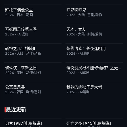
拜托了偶像公主
师兄啊师兄
更新至第19集
1.0
更新至第153集
4.0
2026
·
日本
·
动画
2023
·
大陆
·
喜剧/动作
万妖图录传第三季
天才，女友
完结
10.0
更新至第20集
7.0
2026
·
·
AI漫剧
2026
·
大陆
·
剧情/爱情
斩神之凡尘神域Ⅱ
茶骨清欢：长夜逢明月
更新至第09集
4.0
完结
10.0
2026
·
大陆
·
动作/动画
2026
·
·
AI漫剧
蜘蛛侠：崭新之日
谁说没灵根不能修仙的？之无灵证道第五季
TC中字
7.8
完结
5.0
2026
·
美国
·
动作/科幻
2026
·
·
AI漫剧
公寓黑风暴
我养的病秧子是大佬
更新至第09集
2.0
完结
10.0
2026
·
韩国
·
剧情/喜剧
2026
·
·
AI漫剧
最近更新
诅咒1987[电影解说]
死亡之夜1945[电影解说]
已完结
6.3
已完结
8.7