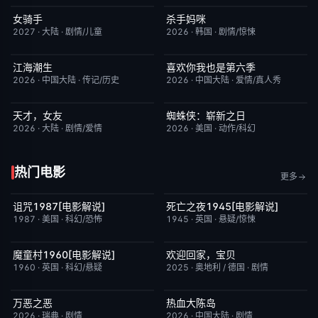
女骑手
杀手妈咪
7月15日更新
8.0
更新至第04集
9.0
2027
·
大陆
·
剧情/儿童
2026
·
韩国
·
剧情/惊悚
江海潮生
喜欢你我也是第六季
更新至第28集
6.0
今日更新
4.0
2026
·
中国大陆
·
传记/历史
2026
·
中国大陆
·
爱情/真人秀
天才，女友
蜘蛛侠：崭新之日
更新至第20集
7.0
TC中字
7.8
2026
·
大陆
·
剧情/爱情
2026
·
美国
·
动作/科幻
热门电影
更多
诅咒1987[电影解说]
死亡之夜1945[电影解说]
已完结
6.3
已完结
8.7
1987
·
美国
·
科幻/恐怖
1945
·
英国
·
悬疑/惊悚
魔童村1960[电影解说]
欢迎回家，宝贝
已完结
7.2
今日更新
6.0
1960
·
英国
·
科幻/悬疑
2025
·
奥地利 / 德国
·
剧情
万恶之恶
热血大陈岛
今日更新
7.0
今日更新
2.0
2026
·
瑞典
·
剧情
2026
·
中国大陆
·
剧情