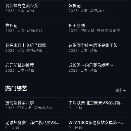
名侦探光之美少女！
妖神记
更新至第28集
7.0
更新至第441集
2.0
2026
·
日本
·
动画
2023
·
大陆
·
动作/动画
牧神记
神王序列
更新至第95集
5.0
更新至第202集
4.0
2024
·
大陆
·
动画/奇幻
2025
·
中国大陆
·
神魔 热血 都市
我把末日上交给了国家
花织同学转生后还是想干架
更新至第32集
4.0
更新至第05集
6.0
2026
·
大陆
·
剧情/动画
2026
·
日本
·
动画
岩元前辈的推荐
成长秀～向日葵马戏团～
更新至第6集
2.0
更新至第06集
7.0
2026
·
日本
·
动画
2026
·
日本
·
动画
热门综艺
更多
披荆斩棘第六季
中超联赛 北京国安VS深圳新鹏城20260807
今日更新
4.0
已完结
5.0
2026
·
中国大陆
·
音乐/真人秀
0
·
·
足球
足球热身赛：拜仁慕尼黑VS阿斯顿维拉20260807
WTA1000多伦多站女单第三轮：斯维托丽娜VS波塔波娃
今日更新
5.0
今日更新
7.0
0
·
·
足球
0
·
·
网球