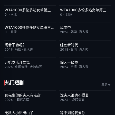
WTA1000多伦多站女单第三轮：萨巴伦卡VS张帅
WTA1000多伦多站女单第三轮：佩古拉VS拉克西莫娃
今日更新
5.0
今日更新
2.0
0
·
·
网球
0
·
·
网球
WTA1000多伦多站女单第三轮：格鲁比奇VS斯瓦泰克
风向中
今日更新
2.0
更新至第02集
10.0
0
·
·
网球
2026
·
韩国
·
真人秀
闲着干嘛呢？
综艺新时代
昨日更新
4.6
本周更新
7.0
2019
·
韩国
·
真人秀
2018
·
台湾
·
真人秀
开始奏乐开始舞
综艺一级棒
更新至第3期
9.0
昨日更新
1.0
2026
·
中国大陆
·
大陆综艺
2024
·
台湾
·
真人秀
热门短剧
更多
顾先生你的夫人有点甜
沈夫人谁也不惯着
已完结
3.0
已完结
5.0
2026
·
·
现代言情
2026
·
·
反转爽文
无敌大小姐出山了
等不到说我爱你
已完结
2.0
已完结
10.0