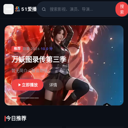
搜
51爱播
索
51爱播
- 电影、电视剧、动漫、综艺、短剧高清在线观看
推荐
剧集
·
2026
·
10.0
分
万妖图录传第三季
暂无简介，敬请期待
立即播放
详情
今日推荐