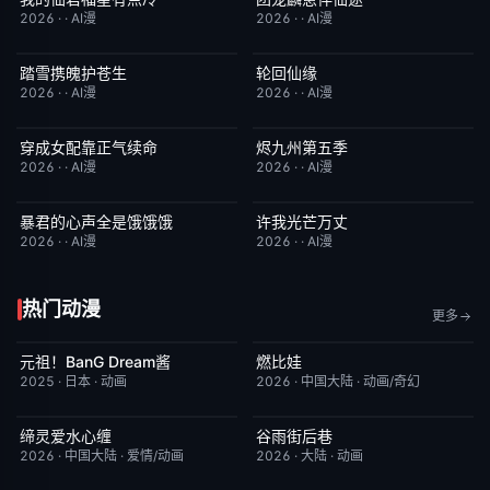
2026
·
·
AI漫
2026
·
·
AI漫
踏雪携魄护苍生
轮回仙缘
完结
8.0
完结
9.0
2026
·
·
AI漫
2026
·
·
AI漫
穿成女配靠正气续命
烬九州第五季
完结
7.0
完结
9.0
2026
·
·
AI漫
2026
·
·
AI漫
暴君的心声全是饿饿饿
许我光芒万丈
完结
7.0
完结
4.0
2026
·
·
AI漫
2026
·
·
AI漫
热门动漫
更多
元祖！BanG Dream酱
燃比娃
更新至第44集
8.1
今日更新
6.8
2025
·
日本
·
动画
2026
·
中国大陆
·
动画/奇幻
缔灵爱水心缠
谷雨街后巷
更新至第02集
9.0
更新至第2集
6.0
2026
·
中国大陆
·
爱情/动画
2026
·
大陆
·
动画