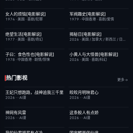
女人的烦恼[电影解说]
军阀趣史[电影解说]
已完结
7.7
已完结
6.6
1974
·
美国
·
喜剧/犯罪
1979
·
中国香港
·
喜剧/爱情
绝望生活[电影解说]
揭秘日[电影解说]
已完结
7.8
已完结
6.4
1977
·
美国
·
喜剧/奇幻
2026
·
美国 / 加拿大 / 新西兰 / 日本
·
剧
子曰：食色性也[电影解说]
小黄人与大怪兽[电影解说]
已完结
7.0
已完结
6.7
1978
·
中国香港
·
剧情/惊悚
2026
·
美国
·
喜剧/科幻
热门影视
更多
王妃只想跑路，战神追我三千里
皎皎月明映君心
完结
4.0
完结
6.0
2026
·
·
AI漫
2026
·
·
AI漫
神网有风雷
这条鲛人有点娇
完结
6.0
完结
10.0
2026
·
·
AI漫
2026
·
·
AI漫
我的仙君福星有点冷
团宠麟崽伴仙途
完结
9.0
完结
2.0