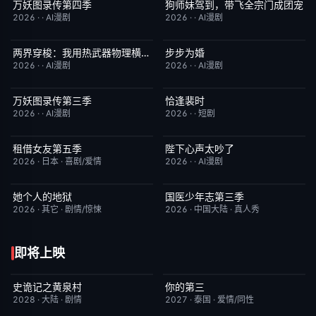
万妖图录传第四季
狗师妹驾到，带飞全宗门成团宠
完结
10.0
完结
10.0
2026
·
·
AI漫剧
2026
·
·
AI漫剧
两界穿梭：我用热武器物理横推修真界
步步为婚
完结
10.0
完结
10.0
2026
·
·
AI漫剧
2026
·
·
AI漫剧
万妖图录传第三季
恰逢裴时
完结
10.0
完结
10.0
2026
·
·
AI漫剧
2026
·
·
短剧
租借女友第五季
陛下心声太吵了
已完结
10.0
完结
10.0
2026
·
日本
·
喜剧/爱情
2026
·
·
AI漫剧
她个人的地狱
国医少年志第三季
HD中字
10.0
今日更新
10.0
2026
·
其它
·
剧情/惊悚
2026
·
中国大陆
·
真人秀
即将上映
史诡记之黄泉村
你的第三
6月23日更新
7.0
更新至第02集
9.0
2028
·
大陆
·
剧情
2027
·
泰国
·
爱情/同性