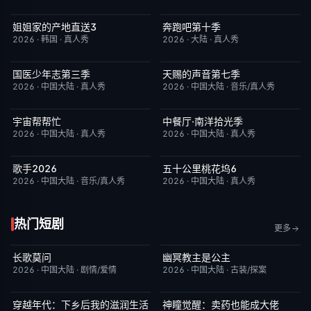
姐姐家的产地直送3
奔跑吧第十季
更新至第02集
10.0
已完结
3.0
2026
·
韩国
·
真人秀
2026
·
大陆
·
真人秀
国医少年志第三季
天赐的声音第七季
今日更新
10.0
今日更新
9.0
2026
·
中国大陆
·
真人秀
2026
·
中国大陆
·
音乐/真人秀
宇宙帮帮忙
中餐厅·南洋拾光季
更新至第3期
3.0
更新至第8期
8.0
2026
·
中国大陆
·
真人秀
2026
·
中国大陆
·
真人秀
歌手2026
五十公里桃花坞6
今日更新
8.0
今日更新
7.0
2026
·
中国大陆
·
音乐/真人秀
2026
·
中国大陆
·
真人秀
热门短剧
更多
长歌莫问
幽冥教主是公主
已完结
2.0
已完结
10.0
2026
·
中国大陆
·
剧情/爱情
2026
·
中国大陆
·
古装/探案
穿越年代：下乡后我的滋润生活
神瞳觉醒：卖药也能成大佬
完结
3.0
完结
7.0