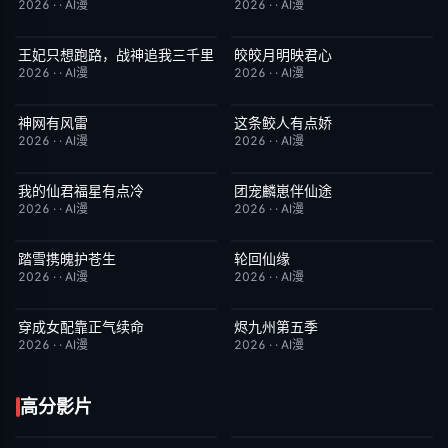
2026
·
·
AI漫
2026
·
·
AI漫
王妃只想跑路，战神追我三千里
皎皎月明映君心
完结
4.0
完结
6.0
2026
·
·
AI漫
2026
·
·
AI漫
神网有风雷
这条鲛人有点娇
完结
6.0
完结
10.0
2026
·
·
AI漫
2026
·
·
AI漫
我的仙君福星有点冷
团宠麟崽伴仙途
完结
9.0
完结
2.0
2026
·
·
AI漫
2026
·
·
AI漫
踏雪携魄护苍生
轮回仙缘
完结
8.0
完结
9.0
2026
·
·
AI漫
2026
·
·
AI漫
穿成女配靠正气续命
烬九州第五季
完结
7.0
完结
9.0
2026
·
·
AI漫
2026
·
·
AI漫
高分影片