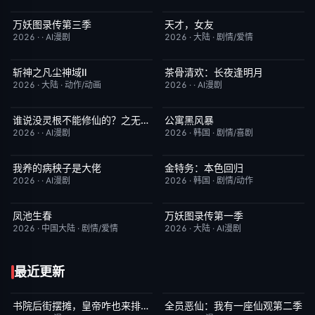
万妖图录传第三季
天才，女友
完结
10.0
更新至第16集
7.0
2026
·
·
AI漫剧
2026
·
大陆
·
剧情/爱情
斩神之凡尘神域Ⅱ
茶骨清欢：长夜逢明月
更新至第09集
4.0
完结
10.0
2026
·
大陆
·
动作/动画
2026
·
·
AI漫剧
谁说没灵根不能修仙的？之无灵证道第五季
公寓黑风暴
完结
5.0
更新至第08集
2.0
2026
·
·
AI漫剧
2026
·
韩国
·
剧情/喜剧
我养的病秧子是大佬
金特务：本色回归
完结
10.0
已完结
4.0
2026
·
·
AI漫剧
2026
·
韩国
·
剧情/动作
凤池生春
万妖图录传第一季
已完结
9.0
完结
8.0
2026
·
中国大陆
·
剧情/爱情
2026
·
大陆
·
AI漫剧
最近更新
书院后街摆摊，皇帝咋也来排队第三季
全员恶仙：我有一座仙观第二季
完结
7.0
完结
2.0