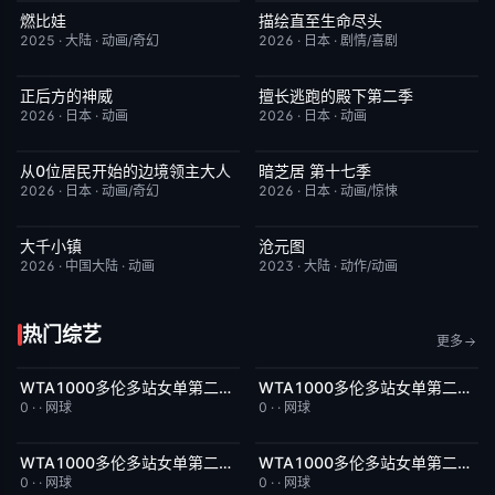
燃比娃
描绘直至生命尽头
HD国语
6.8
更新至第06集
9.0
2025
·
大陆
·
动画/奇幻
2026
·
日本
·
剧情/喜剧
正后方的神威
擅长逃跑的殿下第二季
更新至第06集
1.0
更新至第04集
10.0
2026
·
日本
·
动画
2026
·
日本
·
动画
从0位居民开始的边境领主大人
暗芝居 第十七季
更新至第06集
1.0
更新至第3集
4.0
2026
·
日本
·
动画/奇幻
2026
·
日本
·
动画/惊悚
大千小镇
沧元图
更新至第5集
8.0
更新至第89集
1.0
2026
·
中国大陆
·
动画
2023
·
大陆
·
动作/动画
热门综艺
更多
WTA1000多伦多站女单第二轮：扎拉祖阿VS费尔南德斯
WTA1000多伦多站女单第二轮：帕克斯VS伊埃拉
8月8日上线
5.0
8月8日上线
5.0
0
·
·
网球
0
·
·
网球
WTA1000多伦多站女单第二轮：卡萨金娜VS莱巴金娜
WTA1000多伦多站女单第二轮：戴伊VS高芙
8月8日上线
3.0
8月8日上线
5.0
0
·
·
网球
0
·
·
网球