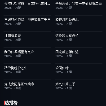
书院后街摆摊，皇帝咋也来排队第三季
全员恶仙：我有一座仙观第二季
完结
7.0
完结
2.0
2026
·
·
AI漫
2026
·
·
AI漫
王妃只想跑路，战神追我三千里
皎皎月明映君心
完结
4.0
完结
6.0
2026
·
·
AI漫
2026
·
·
AI漫
神网有风雷
这条鲛人有点娇
完结
6.0
完结
10.0
2026
·
·
AI漫
2026
·
·
AI漫
我的仙君福星有点冷
团宠麟崽伴仙途
完结
9.0
完结
2.0
2026
·
·
AI漫
2026
·
·
AI漫
踏雪携魄护苍生
轮回仙缘
完结
8.0
完结
9.0
2026
·
·
AI漫
2026
·
·
AI漫
穿成女配靠正气续命
烬九州第五季
完结
7.0
完结
9.0
2026
·
·
AI漫
2026
·
·
AI漫
热播榜