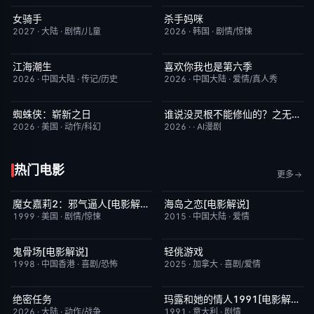
女骑手
杀手妈咪
7月15日更新
8.0
更新至第02集
9.0
2027
·
大陆
·
剧情/儿童
2026
·
韩国
·
剧情/惊悚
江海潮生
喜欢你我也是第六季
更新至第26集
6.0
今日更新
4.0
2026
·
中国大陆
·
传记/历史
2026
·
中国大陆
·
爱情/真人秀
蜘蛛侠：崭新之日
谁说没灵根不能修仙的？之无灵证道第五季
TC中字
7.8
完结
5.0
2026
·
美国
·
动作/科幻
2026
·
·
AI漫剧
热门电影
更多
魔女嘉莉2：邪气逼人[电影解说]
海岛之恋[电影解说]
已完结
5.7
已完结
3.4
1999
·
美国
·
剧情/惊悚
2015
·
中国大陆
·
爱情
鬼骨场[电影解说]
轻佻游戏
已完结
4.6
今日更新
6.3
1998
·
中国香港
·
喜剧/恐怖
2025
·
加拿大
·
喜剧/爱情
绝密任务
玛露和她的情人1991[电影解说]
今日更新
3.0
已完结
6.1
2026
·
大陆
·
动作/战争
1991
·
意大利
·
剧情