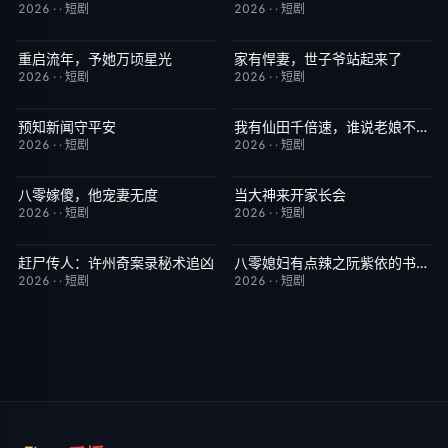
2026
·
·
短剧
2026
·
·
短剧
重启流年，予她万顷星光
家有悍妻，世子爷站起来了
完结
5.0
完结
1.0
2026
·
·
短剧
2026
·
·
短剧
预知新闻守平安
我有仙田千倍速，谁说老娘不是仙
完结
3.0
完结
6.0
2026
·
·
短剧
2026
·
·
短剧
八零嫁傻，他宠妻无度
当大神来开家长会
完结
5.0
完结
1.0
2026
·
·
短剧
2026
·
·
短剧
赶尸传人：许州奇案录秘术追凶
八零媳妇有点辣之阮紫依的书中梦
完结
9.0
完结
5.0
2026
·
·
短剧
2026
·
·
短剧