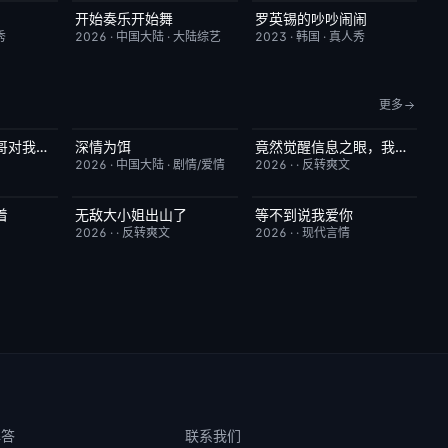
开始奏乐开始舞
罗英锡的吵吵闹闹
7.0
更新至第3期
9.0
昨日更新
10.0
秀
2026
·
中国大陆
·
大陆综艺
2023
·
韩国
·
真人秀
更多
蓄谋散伙，前夫哥对我怦然心动
深情为饵
竟然觉醒信息之眼，我转身进入反派大营
5.0
更新至第6集
2.0
已完结
1.0
2026
·
中国大陆
·
剧情/爱情
2026
·
·
反转爽文
着
无敌大小姐出山了
等不到说我爱你
5.0
已完结
2.0
已完结
10.0
2026
·
·
反转爽文
2026
·
·
现代言情
解答
联系我们