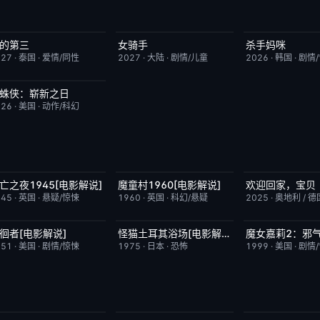
的第三
女骑手
杀手妈咪
更新至第02集
9.0
7月15日更新
8.0
更新至第04集
027
·
泰国
·
爱情/同性
2027
·
大陆
·
剧情/儿童
2026
·
韩国
·
剧情
蛛侠：崭新之日
TC中字
7.8
026
·
美国
·
动作/科幻
亡之夜1945[电影解说]
魔童村1960[电影解说]
欢迎回家，宝贝
已完结
8.7
已完结
7.2
今日更新
945
·
英国
·
悬疑/惊悚
1960
·
英国
·
科幻/悬疑
2025
·
奥地利 / 德
徊者[电影解说]
怪猫土耳其浴场[电影解说]
已完结
6.9
已完结
5.9
已完结
951
·
美国
·
剧情/惊悚
1975
·
日本
·
恐怖
1999
·
美国
·
剧情