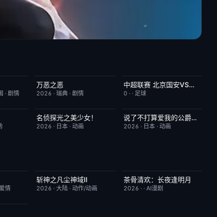
万恶之恶
中超联赛 北京国安VS深圳新鹏城20260807
6.0
今日更新
7.0
已完结
5.0
国
·
剧情
2026
·
瑞典
·
剧情
0
·
·
足球
名侦探光之美少女！
说了不打算爱我的公爵继承人，不知为何对我宠爱有加
7.0
更新至第28集
7.0
更新至第06集
3.0
秀
2026
·
日本
·
动画
2026
·
日本
·
动画
斩神之凡尘神域Ⅱ
茶骨清欢：长夜逢明月
7.0
更新至第09集
4.0
完结
10.0
/爱情
2026
·
大陆
·
动作/动画
2026
·
·
AI漫剧
10.0