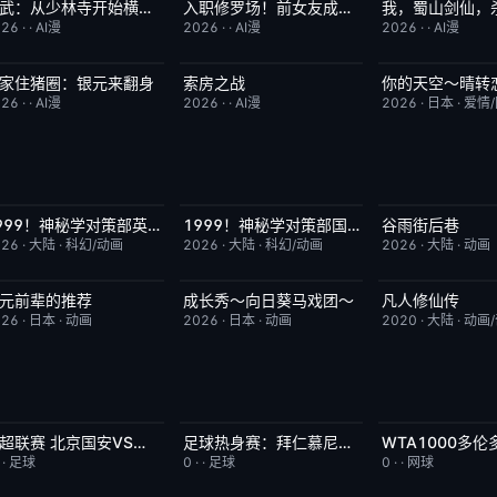
高武：从少林寺开始横扫一切
入职修罗场！前女友成了我上司
完结
2.0
完结
1.0
完结
026
·
·
AI漫
2026
·
·
AI漫
2026
·
·
AI漫
家住猪圈：银元来翻身
索房之战
你的天空～晴转
完结
9.0
完结
4.0
更新至第02集
026
·
·
AI漫
2026
·
·
AI漫
2026
·
日本
·
爱情
1999！神秘学对策部英语
1999！神秘学对策部国语
谷雨街后巷
更新至第3集
10.0
更新至第3集
2.0
更新至第4集
026
·
大陆
·
科幻/动画
2026
·
大陆
·
科幻/动画
2026
·
大陆
·
动画
元前辈的推荐
成长秀～向日葵马戏团～
凡人修仙传
更新至第6集
2.0
更新至第06集
7.0
更新至第186集
026
·
日本
·
动画
2026
·
日本
·
动画
2020
·
大陆
·
动画
中超联赛 北京国安VS深圳新鹏城20260807
足球热身赛：拜仁慕尼黑VS阿斯顿维拉20260807
已完结
5.0
今日更新
5.0
今日更新
·
·
足球
0
·
·
足球
0
·
·
网球