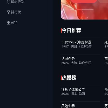
最近更新
排行榜
APP
今日推荐
诅咒1987[电影解说]
死
已完结
6.3
1987
·
美国
·
科幻/恐怖
1
绝密任务
花
今日更新
3.0
2026
·
大陆
·
动作/战争
2
热播榜
拜托了偶像公主
师
更新至第19集
1.0
2026
·
日本
·
动画
2
凤池生春
万
已完结
9.0