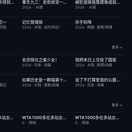
我，蜀山剑仙，杀怪就变强
重生九三：走街收宝一路狂飙
被贬皇陵我靠摸骨成就无敌路
2.0
完结
10.0
完结
1.0
2026
·
·
AI漫
2026
·
·
AI漫
恋～
记忆管理局
杀手妈咪
4.0
更新至第4集
6.0
更新至第04集
9.0
/同性
2026
·
大陆
·
动作/科幻
2026
·
韩国
·
剧情/惊悚
更多
名侦探光之美少女！
我把末日上交给了国家
6.0
更新至第28集
7.0
更新至第32集
4.0
2026
·
日本
·
动画
2026
·
大陆
·
剧情/动画
如果历史是一群喵第十三季
说了不打算爱我的公爵继承人，不知为何对我宠爱有加
7.9
更新至第06集
2.0
更新至第06集
3.0
/奇幻
2026
·
大陆
·
喜剧/动画
2026
·
日本
·
动画
更多
WTA1000多伦多站女单第三轮：斯维托丽娜VS波塔波娃
WTA1000多伦多站女单第三轮：萨巴伦卡VS张帅
WTA1000多伦多站女单第三轮：佩古拉VS拉克西莫娃
7.0
今日更新
5.0
今日更新
2.0
0
·
·
网球
0
·
·
网球