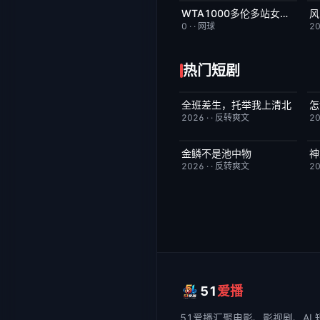
WTA1000多伦多站女单第三轮：格鲁比奇VS斯瓦泰克
风
今日更新
2.0
0
·
·
网球
2
热门短剧
全班差生，托举我上清北
怎
已完结
3.0
2026
·
·
反转爽文
2
金鳞不是池中物
神
已完结
8.0
2026
·
·
反转爽文
2
51
爱播
51爱播
汇聚电影、影视剧、AI