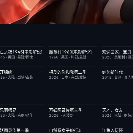
亡之夜1945[电影解说]
魔童村1960[电影解说]
欢迎回家，宝贝
已完结
8.7
已完结
7.2
今日更新
945
·
英国
·
悬疑/惊悚
1960
·
英国
·
科幻/悬疑
2025
·
奥地利 / 德
开锦绣
相反的你和我第二季
综艺新时代
更新至第4集
5.0
更新至第06集
10.0
本周更新
026
·
大陆
·
剧情/古装
2026
·
日本
·
喜剧/爱情
2018
·
台湾
·
真人
兄啊师兄
万妖图录传第三季
天才，女友
更新至第153集
4.0
完结
10.0
更新至第20集
023
·
大陆
·
喜剧/动作
2026
·
·
AI漫剧
2026
·
大陆
·
剧情
妖图录传第一季
自然系女子旅行3
江鱼入衍怀
完结
8.0
已完结
2.0
完结