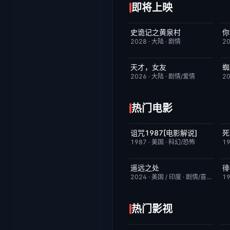
即将上映
史诡记之黄泉村
你
6月23日更新
7.0
2028
·
大陆
·
剧情
2
天才，女友
蜘
更新至第20集
7.0
2026
·
大陆
·
剧情/爱情
2
热门电影
诅咒1987[电影解说]
死
已完结
6.3
1987
·
美国
·
科幻/恐怖
1
遥远之处
徘
昨日更新
5.5
2024
·
美国 / 印度
·
剧情/喜剧
1
热门影视