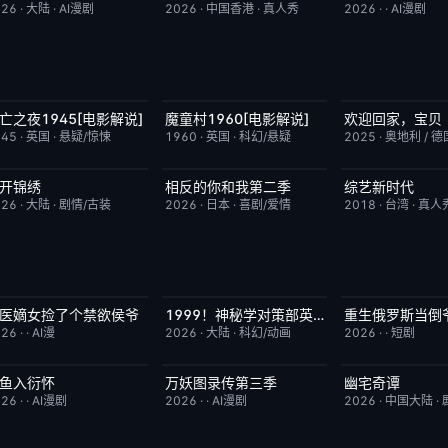
026
·
大陆
·
AI漫剧
2026
·
中国香港
·
真人秀
2026
·
·
AI漫剧
亡之夜1945[电影解说]
魔童村1960[电影解说]
欢迎回家，宝贝
已完结
8.7
已完结
7.2
今日更新
945
·
英国
·
悬疑/惊悚
1960
·
英国
·
科幻/悬疑
2025
·
奥地利 / 德
开锦绣
相反的你和我第二季
综艺新时代
更新至第4集
5.0
更新至第06集
10.0
本周更新
026
·
大陆
·
剧情/古装
2026
·
日本
·
喜剧/爱情
2018
·
台湾
·
真人
医嫡女捡了个禁欲侯爷
1999！神秘学对策部英语
重生俄罗斯当倒
完结
10.0
更新至第3集
10.0
完结
026
·
·
AI漫
2026
·
大陆
·
科幻/动画
2026
·
·
短剧
鱼入衍怀
万妖图录传第三季
幽宅奇谭
完结
10.0
完结
10.0
已完结
026
·
·
AI漫剧
2026
·
·
AI漫剧
2026
·
中国大陆
·