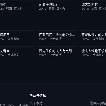
向中
闲着干嘛呢？
综艺新时代
更新至第02集
10.0
昨日更新
4.6
本周更新
026
·
韩国
·
真人秀
2019
·
韩国
·
真人秀
2018
·
台湾
·
真人
误风月
民政局门口捡的老公身份藏不住了
已完结
7.0
已完结
6.0
已完结
026
·
·
现代言情
2026
·
·
现代言情
2026
·
·
现代言情
女青岑
顾先生你的夫人有点甜
沈夫人谁也不惯
已完结
1.0
已完结
3.0
已完结
026
·
·
反转爽文
2026
·
·
现代言情
2026
·
·
反转爽文
帮助与信息
关于本站
常见问题
 短剧、综艺、动漫等