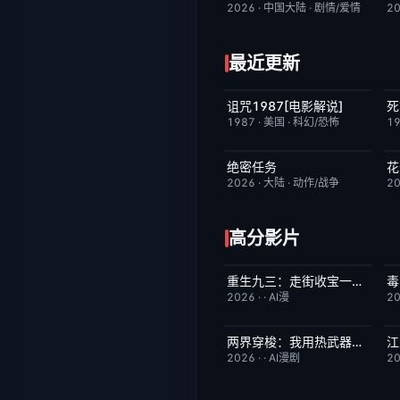
2026
·
中国大陆
·
剧情/爱情
2
最近更新
诅咒1987[电影解说]
死
已完结
6.3
1987
·
美国
·
科幻/恐怖
1
绝密任务
花
今日更新
3.0
2026
·
大陆
·
动作/战争
2
高分影片
重生九三：走街收宝一路狂飙
毒
完结
10.0
2026
·
·
AI漫
2
两界穿梭：我用热武器物理横推修真界
江
完结
10.0
2026
·
·
AI漫剧
2