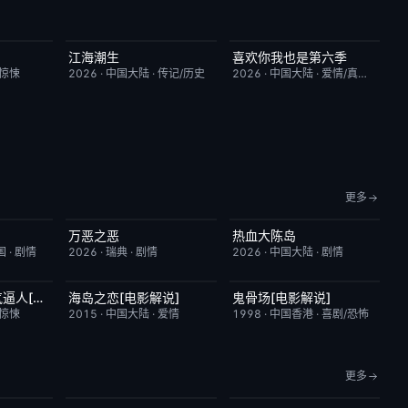
江海潮生
喜欢你我也是第六季
9.0
更新至第28集
6.0
今日更新
4.0
/惊悚
2026
·
中国大陆
·
传记/历史
2026
·
中国大陆
·
爱情/真人秀
更多
万恶之恶
热血大陈岛
6.0
今日更新
7.0
今日更新
2.0
国
·
剧情
2026
·
瑞典
·
剧情
2026
·
中国大陆
·
剧情
魔女嘉莉2：邪气逼人[电影解说]
海岛之恋[电影解说]
鬼骨场[电影解说]
5.7
已完结
3.4
已完结
4.6
/惊悚
2015
·
中国大陆
·
爱情
1998
·
中国香港
·
喜剧/恐怖
更多