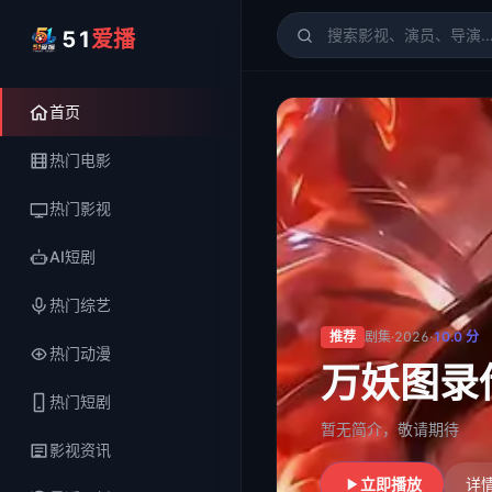
51
爱播
51爱播
- 电影、电视剧、
首页
热门电影
热门影视
AI短剧
热门综艺
推荐
剧集
·
2026
·
10.0
分
热门动漫
万妖图录
热门短剧
暂无简介，敬请期待
影视资讯
立即播放
详