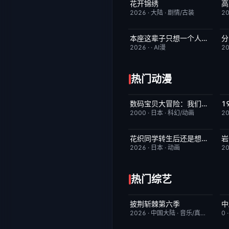
花开锦绣
更新至第4集
5.0
2026
·
大陆
·
剧情/古装
2
本座这辈子只想一个人清净
分
完结
7.0
2026
·
·
AI漫
2
热门动漫
数码宝贝大冒险：我们的战争游戏！
昨日更新
8.9
2000
·
日本
·
科幻/动画
2
花织同学转生后还是想干架
岩
更新至第05集
6.0
2026
·
日本
·
动画
2
热门综艺
披荆斩棘第六季
今日更新
4.0
2026
·
中国大陆
·
音乐/真人秀
0