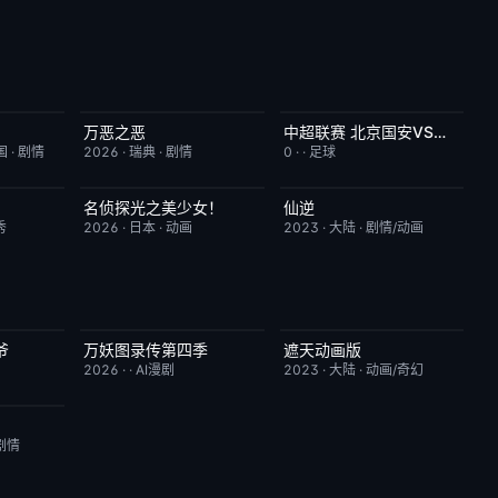
万恶之恶
中超联赛 北京国安VS深圳新鹏城20260807
6.0
今日更新
7.0
已完结
5.0
国
·
剧情
2026
·
瑞典
·
剧情
0
·
·
足球
名侦探光之美少女！
仙逆
7.0
更新至第28集
7.0
更新至第153集
6.0
秀
2026
·
日本
·
动画
2023
·
大陆
·
剧情/动画
爷
万妖图录传第四季
遮天动画版
10.0
完结
10.0
更新至第174集
10.0
2026
·
·
AI漫剧
2023
·
大陆
·
动画/奇幻
10.0
剧情