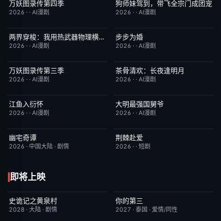
万妖图录传第四季
狗师妹驾到，带飞全宗门成团宠
完结
10.0
完结
10.0
2026
·
·
AI漫剧
2026
·
·
AI漫剧
两界穿梭：我用热武器物理横推修真界
步步为婚
完结
10.0
完结
10.0
2026
·
·
AI漫剧
2026
·
·
AI漫剧
万妖图录传第三季
茶骨清欢：长夜逢明月
完结
10.0
完结
10.0
2026
·
·
AI漫剧
2026
·
·
AI漫剧
江鱼入衍怀
大明最强国舅爷
完结
10.0
完结
10.0
2026
·
·
AI漫剧
2026
·
·
AI漫剧
幽宅奇谭
荆棘赴爱
更新至第15集
10.0
完结
10.0
2026
·
中国大陆
·
剧情
2026
·
·
短剧
即将上映
史诡记之黄泉村
你的第三
6月23日更新
7.0
更新至第02集
9.0
2028
·
大陆
·
剧情
2027
·
泰国
·
爱情/同性