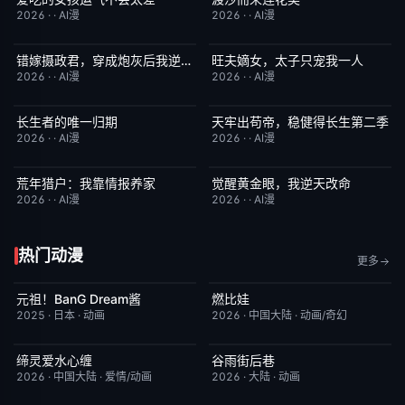
2026
·
·
AI漫
2026
·
·
AI漫
错嫁摄政君，穿成炮灰后我逆天改命
旺夫嫡女，太子只宠我一人
完结
2.0
完结
4.0
2026
·
·
AI漫
2026
·
·
AI漫
长生者的唯一归期
天牢出苟帝，稳健得长生第二季
完结
2.0
完结
8.0
2026
·
·
AI漫
2026
·
·
AI漫
荒年猎户：我靠情报养家
觉醒黄金眼，我逆天改命
完结
2.0
完结
1.0
2026
·
·
AI漫
2026
·
·
AI漫
热门动漫
更多
元祖！BanG Dream酱
燃比娃
更新至第44集
8.1
昨日更新
6.8
2025
·
日本
·
动画
2026
·
中国大陆
·
动画/奇幻
缔灵爱水心缠
谷雨街后巷
更新至第02集
9.0
更新至第2集
6.0
2026
·
中国大陆
·
爱情/动画
2026
·
大陆
·
动画