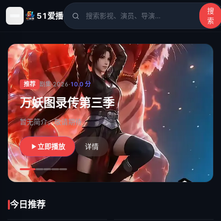
搜
51爱播
索
51爱播
- 电影、电视剧、动漫、综艺、短剧高清在线观看
推荐
剧集
·
2026
·
10.0
分
万妖图录传第三季
暂无简介，敬请期待
立即播放
详情
今日推荐