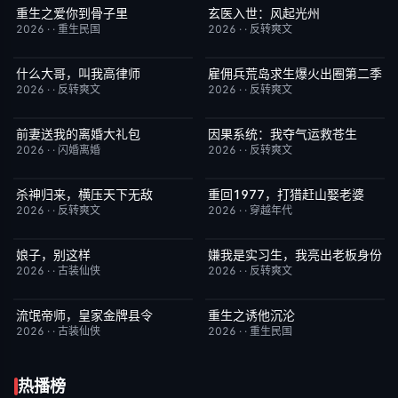
重生之爱你到骨子里
玄医入世：风起光州
已完结
5.0
已完结
9.0
2026
·
·
重生民国
2026
·
·
反转爽文
什么大哥，叫我高律师
雇佣兵荒岛求生爆火出圈第二季
已完结
6.0
已完结
6.0
2026
·
·
反转爽文
2026
·
·
反转爽文
前妻送我的离婚大礼包
因果系统：我夺气运救苍生
已完结
5.0
已完结
9.0
2026
·
·
闪婚离婚
2026
·
·
反转爽文
杀神归来，横压天下无敌
重回1977，打猎赶山娶老婆
已完结
4.0
已完结
9.0
2026
·
·
反转爽文
2026
·
·
穿越年代
娘子，别这样
嫌我是实习生，我亮出老板身份
已完结
3.0
已完结
5.0
2026
·
·
古装仙侠
2026
·
·
反转爽文
流氓帝师，皇家金牌县令
重生之诱他沉沦
已完结
3.0
已完结
6.0
2026
·
·
古装仙侠
2026
·
·
重生民国
热播榜