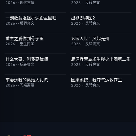
2026
·
·
现代言情
2026
·
·
反转爽文
一别数载姐姐护迎殿主回归
出狱即神医2
已完结
1.0
已完结
6.0
2026
·
·
反转爽文
2026
·
·
反转爽文
重生之爱你到骨子里
玄医入世：风起光州
已完结
5.0
已完结
9.0
2026
·
·
重生民国
2026
·
·
反转爽文
什么大哥，叫我高律师
雇佣兵荒岛求生爆火出圈第二季
已完结
6.0
已完结
6.0
2026
·
·
反转爽文
2026
·
·
反转爽文
前妻送我的离婚大礼包
因果系统：我夺气运救苍生
已完结
5.0
已完结
9.0
2026
·
·
闪婚离婚
2026
·
·
反转爽文