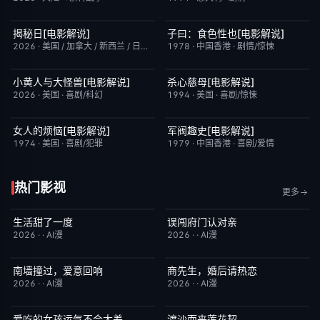
揭秘日[电影解说]
子曰：食色性也[电影解说]
已完结
6.4
已完结
7.0
2026
·
美国 / 加拿大 / 新西兰 / 日本
·
剧情/科幻
1978
·
中国香港
·
剧情/惊悚
小黄人与大怪兽[电影解说]
杀心慈母[电影解说]
已完结
6.7
已完结
7.4
2026
·
美国
·
喜剧/科幻
1994
·
美国
·
喜剧/惊悚
女人的烦恼[电影解说]
军阀趣史[电影解说]
已完结
7.7
已完结
6.6
1974
·
美国
·
喜剧/犯罪
1979
·
中国香港
·
喜剧/爱情
热门影视
更多
生活甜了一度
误闯府门认对亲
完结
1.0
完结
5.0
2026
·
·
AI漫
2026
·
·
AI漫
南墙撞过，爱意回响
商先生，婚后请热恋
完结
5.0
完结
4.0
2026
·
·
AI漫
2026
·
·
AI漫
爱吃的女孩运气不会太差
渡沙而来莲花契
完结
7.0
完结
4.0