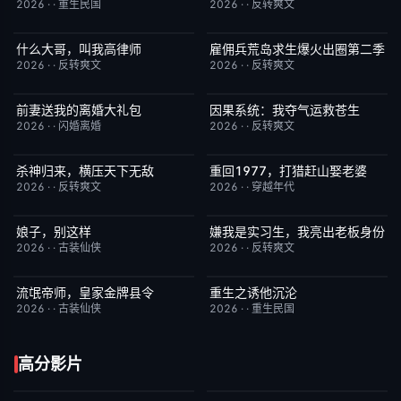
2026
·
·
重生民国
2026
·
·
反转爽文
什么大哥，叫我高律师
雇佣兵荒岛求生爆火出圈第二季
已完结
6.0
已完结
6.0
2026
·
·
反转爽文
2026
·
·
反转爽文
前妻送我的离婚大礼包
因果系统：我夺气运救苍生
已完结
5.0
已完结
9.0
2026
·
·
闪婚离婚
2026
·
·
反转爽文
杀神归来，横压天下无敌
重回1977，打猎赶山娶老婆
已完结
4.0
已完结
9.0
2026
·
·
反转爽文
2026
·
·
穿越年代
娘子，别这样
嫌我是实习生，我亮出老板身份
已完结
3.0
已完结
5.0
2026
·
·
古装仙侠
2026
·
·
反转爽文
流氓帝师，皇家金牌县令
重生之诱他沉沦
已完结
3.0
已完结
6.0
2026
·
·
古装仙侠
2026
·
·
重生民国
高分影片