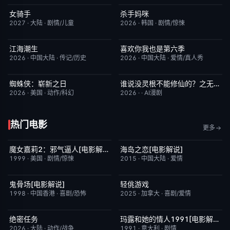
女骑手
杀手妈咪
7月15日更新
8.0
更新至第02集
9.0
2027
·
大陆
·
剧情/儿童
2026
·
韩国
·
剧情/惊悚
江海潮生
喜欢你我也是第六季
更新至第26集
6.0
昨日更新
4.0
2026
·
中国大陆
·
传记/历史
2026
·
中国大陆
·
爱情/真人秀
蜘蛛侠：崭新之日
谁说没灵根不能修仙的？之无灵证道第五季
TC中字
7.8
完结
5.0
2026
·
美国
·
动作/科幻
2026
·
·
AI漫剧
热门电影
更多
魔女嘉莉2：邪气逼人[电影解说]
海岛之恋[电影解说]
已完结
5.7
已完结
3.4
1999
·
美国
·
剧情/惊悚
2015
·
中国大陆
·
爱情
鬼骨场[电影解说]
轻佻游戏
已完结
4.6
昨日更新
6.3
1998
·
中国香港
·
喜剧/恐怖
2025
·
加拿大
·
喜剧/爱情
绝密任务
玛露和她的情人1991[电影解说]
昨日更新
3.0
已完结
6.1
2026
·
大陆
·
动作/战争
1991
·
意大利
·
剧情