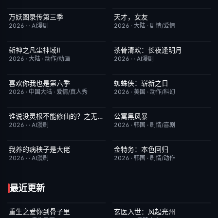
万妖图录传第三季
天才，女友
完结
10.0
更新至第16集
7.0
2026
·
·
AI漫剧
2026
·
大陆
·
剧情/爱情
斩神之凡尘神域Ⅱ
茶骨清欢：长夜逢明月
更新至第09集
4.0
完结
10.0
2026
·
大陆
·
动作/动画
2026
·
·
AI漫剧
喜欢你我也是第六季
蜘蛛侠：崭新之日
昨日更新
4.0
TC中字
7.8
2026
·
中国大陆
·
爱情/真人秀
2026
·
美国
·
动作/科幻
谁说没灵根不能修仙的？之无灵证道第五季
公寓黑风暴
完结
5.0
更新至第08集
2.0
2026
·
·
AI漫剧
2026
·
韩国
·
剧情/喜剧
我养的病秧子是大佬
金特务：本色回归
完结
10.0
已完结
4.0
2026
·
·
AI漫剧
2026
·
韩国
·
剧情/动作
最近更新
重生之爱你到骨子里
玄医入世：风起光州
已完结
5.0
已完结
9.0