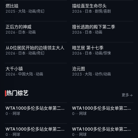
燃比娃
描绘直至生命尽头
HD国语
6.8
更新至第06集
9.0
2025
·
大陆
·
动画/奇幻
2026
·
日本
·
剧情/喜剧
正后方的神威
擅长逃跑的殿下第二季
更新至第06集
1.0
更新至第04集
10.0
2026
·
日本
·
动画
2026
·
日本
·
动画
从0位居民开始的边境领主大人
暗芝居 第十七季
更新至第06集
1.0
更新至第3集
4.0
2026
·
日本
·
动画/奇幻
2026
·
日本
·
动画/惊悚
大千小镇
沧元图
更新至第5集
8.0
更新至第89集
1.0
2026
·
中国大陆
·
动画
2023
·
大陆
·
动作/动画
热门综艺
更多
WTA1000多伦多站女单第二轮：扎拉祖阿VS费尔南德斯
WTA1000多伦多站女单第二轮：帕克斯VS伊埃拉
今日更新
5.0
今日更新
5.0
0
·
·
网球
0
·
·
网球
WTA1000多伦多站女单第二轮：卡萨金娜VS莱巴金娜
WTA1000多伦多站女单第二轮：戴伊VS高芙
今日更新
3.0
今日更新
5.0
0
·
·
网球
0
·
·
网球