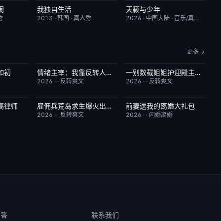
闹
我独自生活
天籁与少年
10.0
昨日更新
9.0
今日更新
6.0
秀
2013
·
韩国
·
真人秀
2026
·
中国大陆
·
音乐/真人秀
更多
如初
情绪主宰：我靠反转人生封神
一别数载姐姐护迎殿主回归
6.0
已完结
7.0
已完结
1.0
2026
·
·
反转爽文
2026
·
·
反转爽文
高律师
雇佣兵荒岛求生爆火出圈第二季
前妻送我的离婚大礼包
6.0
已完结
6.0
已完结
5.0
2026
·
·
反转爽文
2026
·
·
闪婚离婚
解答
联系我们