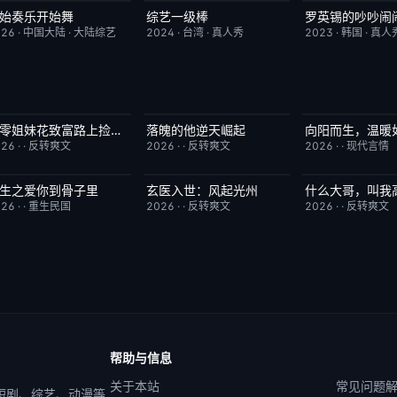
始奏乐开始舞
综艺一级棒
罗英锡的吵吵闹
更新至第3期
9.0
更新至第110期
1.0
今日更新
026
·
中国大陆
·
大陆综艺
2024
·
台湾
·
真人秀
2023
·
韩国
·
真人
八零姐妹花致富路上捡个他
落魄的他逆天崛起
向阳而生，温暖
已完结
3.0
已完结
4.0
已完结
026
·
·
反转爽文
2026
·
·
反转爽文
2026
·
·
现代言情
生之爱你到骨子里
玄医入世：风起光州
什么大哥，叫我
已完结
5.0
已完结
9.0
已完结
026
·
·
重生民国
2026
·
·
反转爽文
2026
·
·
反转爽文
帮助与信息
关于本站
常见问题
 短剧、综艺、动漫等