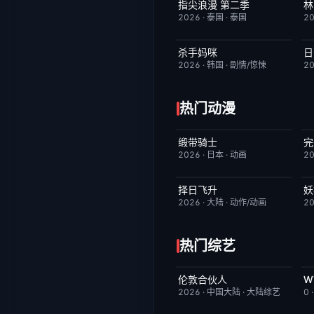
指尖浪漫 第二季
林
更新至第01集
3.0
2026
·
泰国
·
泰国
2
杀手妈咪
日
更新至第03集
9.0
2026
·
韩国
·
剧情/惊悚
2
热门动漫
缎带骑士
完
HD中字
1.0
2026
·
日本
·
动画
2
择日飞升
妖
更新至第6集
5.0
2026
·
大陆
·
动作/动画
2
热门综艺
伦敦合伙人
今日更新
6.0
2026
·
中国大陆
·
大陆综艺
0