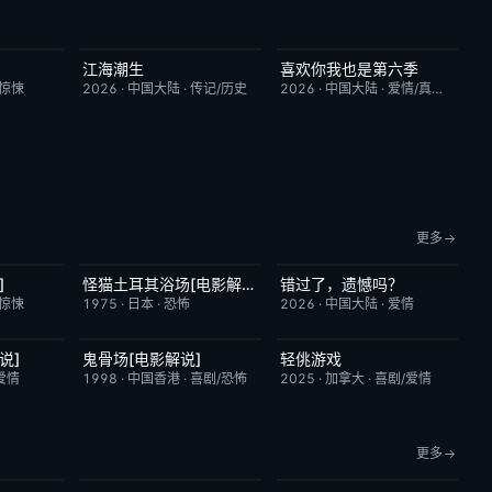
江海潮生
喜欢你我也是第六季
9.0
更新至第28集
6.0
今日更新
4.0
/惊悚
2026
·
中国大陆
·
传记/历史
2026
·
中国大陆
·
爱情/真人秀
更多
]
怪猫土耳其浴场[电影解说]
错过了，遗憾吗？
6.9
已完结
5.9
HD国语
8.0
/惊悚
1975
·
日本
·
恐怖
2026
·
中国大陆
·
爱情
说]
鬼骨场[电影解说]
轻佻游戏
3.4
已完结
4.6
昨日更新
6.3
爱情
1998
·
中国香港
·
喜剧/恐怖
2025
·
加拿大
·
喜剧/爱情
更多