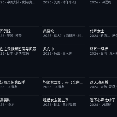
026
·
中国大陆
·
爱情/真人秀
2026
·
美国
·
动作/科幻
2026
·
·
AI漫剧
间鸽踪
桑德坎
代号女士
更新至第01集
1.0
完结
9.0
完结
026
·
美国
·
欧美
2025
·
意大利 / 西班牙
·
剧情/动作
2026
·
新西兰
·
剧
色之云掀起恋爱与风暴
风向中
综艺一级棒
更新至第5集
6.0
更新至第02集
10.0
更新至第110期
026
·
日本
·
剧情/爱情
2026
·
韩国
·
真人秀
2024
·
台湾
·
真人
妖图录传第四季
狗师妹驾到，带飞全宗门成团宠
遮天动画版
完结
10.0
完结
10.0
更新至第174集
026
·
·
AI漫剧
2026
·
·
AI漫剧
2023
·
大陆
·
动画
逢裴时
租借女友第五季
陛下心声太吵了
完结
10.0
已完结
10.0
完结
026
·
·
短剧
2026
·
日本
·
喜剧/爱情
2026
·
·
AI漫剧