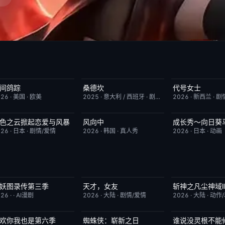
间鸽踪
桑德坎
代号女士
更新至第01集
1.0
完结
9.0
完结
026
·
美国
·
欧美
2025
·
意大利 / 西班牙
·
剧情/动作
2026
·
新西兰
·
剧
色之云掀起恋爱与风暴
风向中
成长秀～向日葵
更新至第5集
6.0
更新至第02集
10.0
更新至第06集
026
·
日本
·
剧情/爱情
2026
·
韩国
·
真人秀
2026
·
日本
·
动画
妖图录传第三季
天才，女友
斩神之凡尘神域
完结
10.0
更新至第18集
7.0
更新至第09集
026
·
·
AI漫剧
2026
·
大陆
·
剧情/爱情
2026
·
大陆
·
动作
欢你我也是第六季
蜘蛛侠：崭新之日
今日更新
4.0
TC中字
7.8
完结