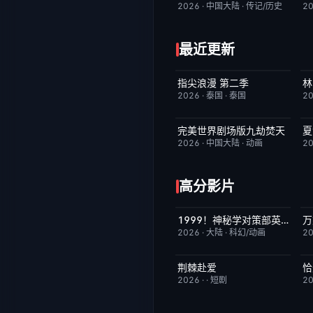
2026
·
中国大陆
·
传记/历史
2
最近更新
指尖浪漫 第二季
林
更新至第01集
3.0
2026
·
泰国
·
泰国
2
完美世界剧场版九劫焚天
夏
HD国语
10.0
2026
·
中国大陆
·
动画
2
高分影片
1999！神秘学对策部英语
万
更新至第3集
10.0
2026
·
大陆
·
科幻/动画
2
荆棘赴爱
恰
完结
10.0
2026
·
·
短剧
2