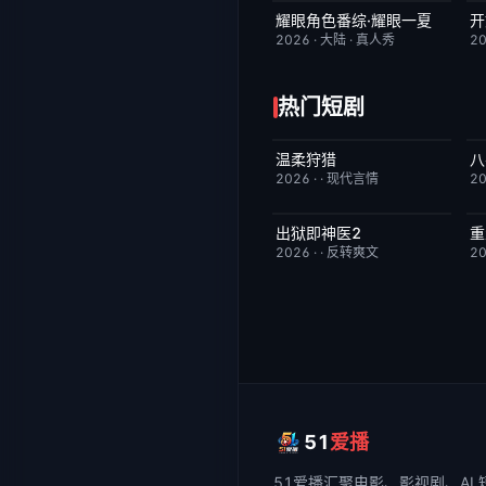
耀眼角色番综·耀眼一夏
开
今日更新
8.0
2026
·
大陆
·
真人秀
2
热门短剧
温柔狩猎
已完结
5.0
2026
·
·
现代言情
2
出狱即神医2
重
已完结
6.0
2026
·
·
反转爽文
2
51
爱播
51爱播
汇聚电影、影视剧、AI