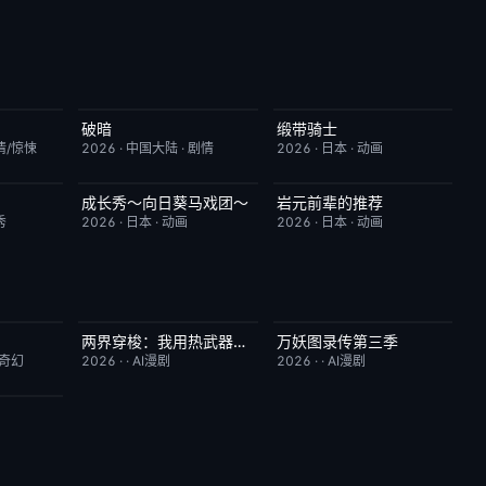
破暗
缎带骑士
6.0
今日更新
2.0
HD中字
1.0
情/惊悚
2026
·
中国大陆
·
剧情
2026
·
日本
·
动画
成长秀～向日葵马戏团～
岩元前辈的推荐
1.0
更新至第06集
7.0
更新至第6集
2.0
秀
2026
·
日本
·
动画
2026
·
日本
·
动画
两界穿梭：我用热武器物理横推修真界
万妖图录传第三季
10.0
完结
10.0
完结
10.0
/奇幻
2026
·
·
AI漫剧
2026
·
·
AI漫剧
10.0