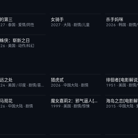
的第三
女骑手
杀手妈咪
更新至第02集
9.0
7月15日更新
8.0
更新至第03集
027
·
泰国
·
爱情/同性
2027
·
大陆
·
剧情/儿童
2026
·
韩国
·
剧情
蛛侠：崭新之日
TC中字
7.8
026
·
美国
·
动作/科幻
远之处
猎虎贰
徘徊者[电影解说
今日更新
5.5
今日更新
8.0
已完结
024
·
美国 / 印度
·
剧情/喜剧
2026
·
中国大陆
·
剧情
1951
·
美国
·
剧情
马观花
魔女嘉莉2：邪气逼人[电影解说]
海岛之恋[电影解
今日更新
3.0
已完结
5.7
已完结
026
·
中国大陆
·
剧情
1999
·
美国
·
剧情/惊悚
2015
·
中国大陆
·