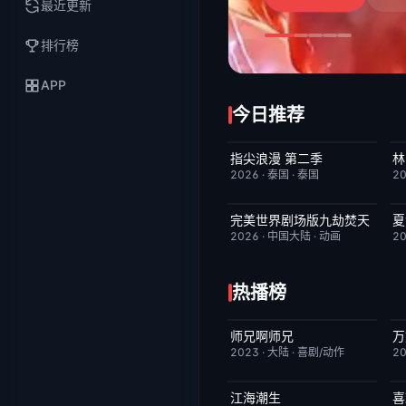
最近更新
排行榜
APP
今日推荐
指尖浪漫 第二季
林
更新至第01集
3.0
2026
·
泰国
·
泰国
2
完美世界剧场版九劫焚天
夏
HD国语
10.0
2026
·
中国大陆
·
动画
2
热播榜
师兄啊师兄
万
更新至第153集
4.0
2023
·
大陆
·
喜剧/动作
2
江海潮生
喜
更新至第28集
6.0