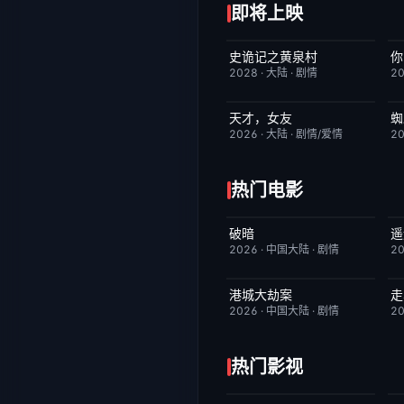
即将上映
史诡记之黄泉村
你
6月23日更新
7.0
2028
·
大陆
·
剧情
2
天才，女友
蜘
更新至第18集
7.0
2026
·
大陆
·
剧情/爱情
2
热门电影
破暗
遥
今日更新
2.0
2026
·
中国大陆
·
剧情
2
港城大劫案
走
今日更新
7.0
2026
·
中国大陆
·
剧情
2
热门影视