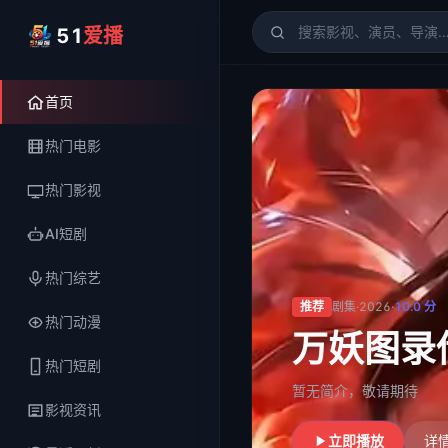
51
爱播
51爱播
- 电影、电视剧、
首页
热门电影
热门影视
AI短剧
热门综艺
推荐
剧集
·
2026
·
10.0
分
热门动漫
万妖图录
热门短剧
暂无简介，敬请期待
影视资讯
立即播放
详