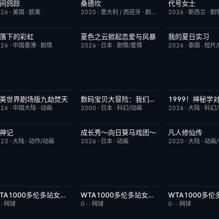
间鸽踪
桑德坎
代号女士
更新至第01集
1.0
完结
9.0
完结
026
·
美国
·
欧美
2025
·
意大利 / 西班牙
·
剧情/动作
2026
·
新西兰
·
剧
落下的彩虹
夏色之云掀起恋爱与风暴
我的夏日实习
更新至第7集
2.0
更新至第5集
6.0
更新至第09集
026
·
中国香港
·
剧情
2026
·
日本
·
剧情/爱情
2026
·
泰国
·
短片
美世界剧场版九劫焚天
数码宝贝大冒险：我们的战争游戏！
HD国语
10.0
今日更新
8.9
更新至第3集
026
·
中国大陆
·
动画
2000
·
日本
·
科幻/动画
2026
·
大陆
·
科幻
神记
成长秀～向日葵马戏团～
凡人修仙传
更新至第441集
2.0
更新至第06集
7.0
更新至第186集
023
·
大陆
·
动作/动画
2026
·
日本
·
动画
2020
·
大陆
·
动画
WTA1000多伦多站女单第二轮：扎拉祖阿VS费尔南德斯
WTA1000多伦多站女单第二轮：帕克斯VS伊埃拉
今日更新
5.0
今日更新
5.0
今日更新
·
·
网球
0
·
·
网球
0
·
·
网球