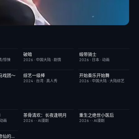
破暗
缎带骑士
6.0
今日更新
2.0
HD中字
1.0
情/惊悚
2026
·
中国大陆
·
剧情
2026
·
日本
·
动画
马戏团～
综艺一级棒
开始奏乐开始舞
7.0
更新至第110期
1.0
更新至第3期
9.0
2024
·
台湾
·
真人秀
2026
·
中国大陆
·
大陆综艺
Ⅱ
茶骨清欢：长夜逢明月
重生之绝世小医后
4.0
完结
10.0
完结
5.0
/动画
2026
·
·
AI漫剧
2026
·
·
AI漫剧
谁说没灵根不能修仙的？之无灵证道第五季
5.0