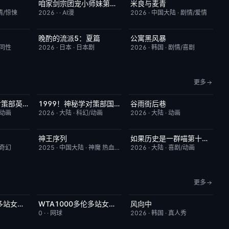
咱家剑宗团宠小师妹第三季
米良与麦青
6.0
已完结
6.0
更新至第15集
5.0
情/惊悚
2026
·
·
AI漫
2026
·
中国大陆
·
剧情/爱情
晚酌的流派5：夏篇
公寓黑风暴
7.0
更新至第06集
1.0
更新至第09集
2.0
/同性
2026
·
日本
·
日本剧
2026
·
韩国
·
剧情/喜剧
更多
1999！神秘学对策部英语
1999！神秘学对策部国语
谷雨街后巷
10.0
更新至第3集
2.0
更新至第03集
6.0
/动画
2026
·
大陆
·
科幻/动画
2026
·
大陆
·
动画
神王序列
如果历史是一群喵第十三季
7.9
更新至第202集
4.0
更新至第06集
2.0
/奇幻
2025
·
中国大陆
·
神魔 热血 都市
2026
·
大陆
·
喜剧/动画
更多
WTA1000多伦多站女单第二轮：卡萨金娜VS莱巴金娜
WTA1000多伦多站女单第二轮：戴伊VS高芙
风向中
3.0
今日更新
5.0
更新至第02集
10.0
0
·
·
网球
2026
·
韩国
·
真人秀