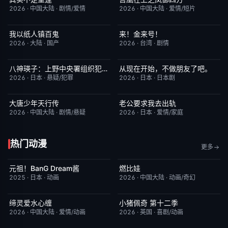
2026
·
中国大陆
·
剧情/爱情
2026
·
中国大陆
·
爱情/短片
我以纸人镇百鬼
来！金来号！
已完结
6.0
更新至第02集
8.0
2026
·
大陆
·
国产
2026
·
台湾
·
剧情
八神瑛子：上野中央署组织犯罪对策课
从现在开始，不做朋友了吧。
更新至第04集
3.0
更新至第07集
5.0
2026
·
日本
·
悬疑/犯罪
2026
·
日本
·
日本剧
大唐少年天行传
老公要求我去出轨
更新至第12集
8.0
更新至第05集
9.0
2026
·
中国大陆
·
剧情/悬疑
2026
·
日本
·
爱情/家庭
热门动漫
更多
元祖！BanG Dream酱
燃比娃
更新至第44集
8.1
今日更新
6.8
2025
·
日本
·
动画
2026
·
中国大陆
·
动画/奇幻
缔灵爱水心缠
小猪佩奇 第十二季
更新至第02集
9.0
更新至第3集
5.0
2026
·
中国大陆
·
爱情/动画
2026
·
英国
·
喜剧/动画