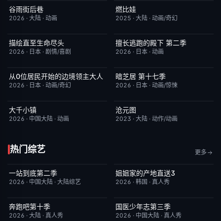
谷雨街后巷
燃比娃
更新至第2集
6.0
HD国语
6.8
2026
·
大陆
·
动画
2025
·
大陆
·
动画/奇幻
描绘直至生命尽头
擅长逃跑的殿下 第二季
更新至第06集
9.0
更新至第04集
10.0
2026
·
日本
·
剧情/喜剧
2026
·
日本
·
动画
从0位居民开始的边境领主大人
暗芝居 第十七季
更新至第06集
1.0
更新至第3集
4.0
2026
·
日本
·
动画/奇幻
2026
·
日本
·
动画/惊悚
大千小镇
沧元图
更新至第5集
8.0
更新至第89集
1.0
2026
·
中国大陆
·
动画
2023
·
大陆
·
动作/动画
热门综艺
更多
一站到底第二季
姐姐家的产地直送3
更新至第1期
4.0
更新至第02集
10.0
2026
·
中国大陆
·
大陆综艺
2026
·
韩国
·
真人秀
奔跑吧第十季
国医少年志第三季
已完结
3.0
今日更新
10.0
2026
·
大陆
·
真人秀
2026
·
中国大陆
·
真人秀