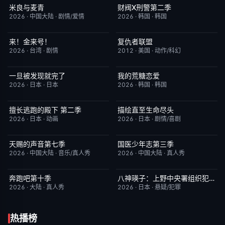
米良与麦青
财阀X刑警第二季
更新至第15集
5.0
更新至第01集
2.0
2026
·
中国大陆
·
剧情/爱情
2026
·
韩国
·
韩国
来！金来号！
复仇者联盟
更新至第02集
8.0
完结
5.0
2026
·
台湾
·
剧情
2012
·
美国
·
动作/科幻
一旦被发现就完了
我的荒糖恋爱
更新至第01集
6.0
已完结
6.0
2026
·
日本
·
日本
2026
·
韩国
·
韩国
擅长逃跑的殿下 第二季
描绘直至生命尽头
更新至第04集
10.0
更新至第06集
9.0
2026
·
日本
·
动画
2026
·
日本
·
剧情/喜剧
天赐的声音第七季
国医少年志第三季
今日更新
9.0
今日更新
10.0
2026
·
中国大陆
·
音乐/真人秀
2026
·
中国大陆
·
真人秀
奔跑吧第十季
八神瑛子：上野中央署组织犯罪对策课
已完结
3.0
更新至第04集
3.0
2026
·
大陆
·
真人秀
2026
·
日本
·
悬疑/犯罪
热播榜