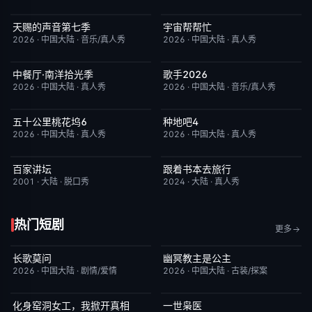
天赐的声音第七季
宇宙帮帮忙
今日更新
9.0
更新至第3期
3.0
2026
·
中国大陆
·
音乐/真人秀
2026
·
中国大陆
·
真人秀
中餐厅·南洋拾光季
歌手2026
更新至第8期
8.0
今日更新
8.0
2026
·
中国大陆
·
真人秀
2026
·
中国大陆
·
音乐/真人秀
五十公里桃花坞6
种地吧4
今日更新
7.0
今日更新
4.0
2026
·
中国大陆
·
真人秀
2026
·
中国大陆
·
真人秀
百家讲坛
跟着书本去旅行
今日更新
9.2
今日更新
8.7
2001
·
大陆
·
脱口秀
2024
·
大陆
·
真人秀
热门短剧
更多
长歌莫问
幽冥教主是公主
已完结
2.0
已完结
10.0
2026
·
中国大陆
·
剧情/爱情
2026
·
中国大陆
·
古装/探案
化身窑洞女工，我掀开真相
一世枭医
完结
9.0
完结
2.0