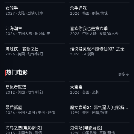
女骑手
杀手妈咪
7月15日更新
8.0
更新至第02集
9.0
2027
·
大陆
·
剧情/儿童
2026
·
韩国
·
剧情/惊悚
江海潮生
喜欢你我也是第六季
更新至第26集
6.0
今日更新
4.0
2026
·
中国大陆
·
传记/历史
2026
·
中国大陆
·
爱情/真人秀
蜘蛛侠：崭新之日
谁说没灵根不能修仙的？之无灵证道第五季
TC中字
7.8
完结
5.0
2026
·
美国
·
动作/科幻
2026
·
·
AI漫剧
热门电影
更多
复仇者联盟
大宝宝
完结
5.0
今日更新
1.0
2012
·
美国
·
动作/科幻
2026
·
美国
·
恐怖
最后孤屋
魔女嘉莉2：邪气逼人[电影解说]
HD中字
7.0
已完结
5.7
2026
·
英国 / 法国 / 美国
·
剧情
1999
·
美国
·
剧情/惊悚
海岛之恋[电影解说]
鬼骨场[电影解说]
已完结
3.4
已完结
4.6
2015
·
中国大陆
·
爱情
1998
·
中国香港
·
喜剧/恐怖