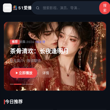
搜
51爱播
索
51爱播
- 电影、电视剧、动漫、综艺、短剧高清在线观看
推荐
剧集
·
2026
·
10.0
分
茶骨清欢：长夜逢明月
暂无简介，敬请期待
立即播放
详情
今日推荐