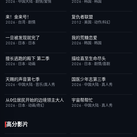
2026
·
中国大陆
·
剧情/爱情
2026
·
韩国
·
韩国
来！金来号！
复仇者联盟
更新至第02集
8.0
完结
5.0
2026
·
台湾
·
剧情
2012
·
美国
·
动作/科幻
一旦被发现就完了
我的荒糖恋爱
更新至第01集
6.0
已完结
6.0
2026
·
日本
·
日本
2026
·
韩国
·
韩国
擅长逃跑的殿下 第二季
描绘直至生命尽头
更新至第04集
10.0
更新至第06集
9.0
2026
·
日本
·
动画
2026
·
日本
·
剧情/喜剧
天赐的声音第七季
国医少年志第三季
今日更新
9.0
今日更新
10.0
2026
·
中国大陆
·
音乐/真人秀
2026
·
中国大陆
·
真人秀
从0位居民开始的边境领主大人
宇宙帮帮忙
更新至第06集
1.0
更新至第3期
3.0
2026
·
日本
·
动画/奇幻
2026
·
中国大陆
·
真人秀
高分影片