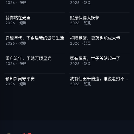
2026
·
·
短剧
2026
·
·
短剧
替你站在光里
贴身保镖太妖孽
完结
5.0
完结
7.0
2026
·
·
短剧
2026
·
·
短剧
穿越年代：下乡后我的滋润生活
神瞳觉醒：卖药也能成大佬
完结
3.0
完结
7.0
2026
·
·
短剧
2026
·
·
短剧
重启流年，予她万顷星光
家有悍妻，世子爷站起来了
完结
5.0
完结
1.0
2026
·
·
短剧
2026
·
·
短剧
预知新闻守平安
我有仙田千倍速，谁说老娘不是仙
完结
3.0
完结
6.0
2026
·
·
短剧
2026
·
·
短剧