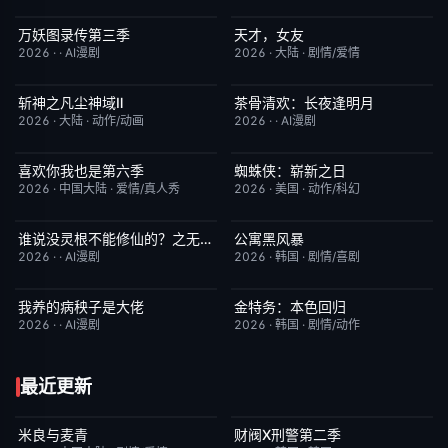
万妖图录传第三季
天才，女友
完结
10.0
更新至第16集
7.0
2026
·
·
AI漫剧
2026
·
大陆
·
剧情/爱情
斩神之凡尘神域Ⅱ
茶骨清欢：长夜逢明月
更新至第09集
4.0
完结
10.0
2026
·
大陆
·
动作/动画
2026
·
·
AI漫剧
喜欢你我也是第六季
蜘蛛侠：崭新之日
今日更新
4.0
TC中字
7.8
2026
·
中国大陆
·
爱情/真人秀
2026
·
美国
·
动作/科幻
谁说没灵根不能修仙的？之无灵证道第五季
公寓黑风暴
完结
5.0
更新至第08集
2.0
2026
·
·
AI漫剧
2026
·
韩国
·
剧情/喜剧
我养的病秧子是大佬
金特务：本色回归
完结
10.0
已完结
4.0
2026
·
·
AI漫剧
2026
·
韩国
·
剧情/动作
最近更新
米良与麦青
财阀X刑警第二季
更新至第15集
5.0
更新至第01集
2.0