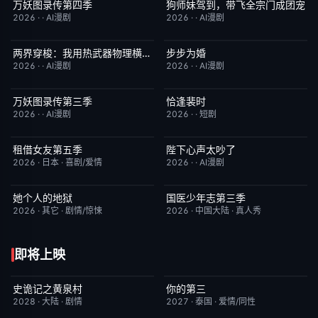
万妖图录传第四季
狗师妹驾到，带飞全宗门成团宠
完结
10.0
完结
10.0
2026
·
·
AI漫剧
2026
·
·
AI漫剧
两界穿梭：我用热武器物理横推修真界
步步为婚
完结
10.0
完结
10.0
2026
·
·
AI漫剧
2026
·
·
AI漫剧
万妖图录传第三季
恰逢裴时
完结
10.0
完结
10.0
2026
·
·
AI漫剧
2026
·
·
短剧
租借女友第五季
陛下心声太吵了
已完结
10.0
完结
10.0
2026
·
日本
·
喜剧/爱情
2026
·
·
AI漫剧
她个人的地狱
国医少年志第三季
HD中字
10.0
今日更新
10.0
2026
·
其它
·
剧情/惊悚
2026
·
中国大陆
·
真人秀
即将上映
史诡记之黄泉村
你的第三
6月23日更新
7.0
更新至第02集
9.0
2028
·
大陆
·
剧情
2027
·
泰国
·
爱情/同性