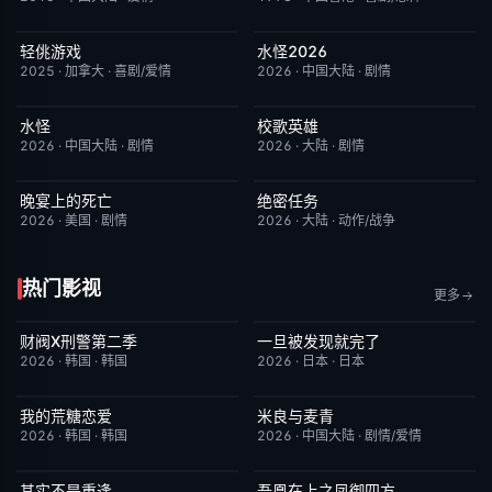
轻佻游戏
水怪2026
今日更新
6.3
今日更新
7.0
2025
·
加拿大
·
喜剧/爱情
2026
·
中国大陆
·
剧情
水怪
校歌英雄
今日更新
10.0
今日更新
5.0
2026
·
中国大陆
·
剧情
2026
·
大陆
·
剧情
晚宴上的死亡
绝密任务
今日更新
2.0
今日更新
3.0
2026
·
美国
·
剧情
2026
·
大陆
·
动作/战争
热门影视
更多
财阀X刑警第二季
一旦被发现就完了
更新至第01集
2.0
更新至第01集
6.0
2026
·
韩国
·
韩国
2026
·
日本
·
日本
我的荒糖恋爱
米良与麦青
已完结
6.0
更新至第15集
5.0
2026
·
韩国
·
韩国
2026
·
中国大陆
·
剧情/爱情
其实不是重逢
吾凰在上之凤御四方
已完结
7.0
更新至第06集
2.0